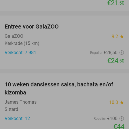
€21
,50
favorite_border
Entree voor GaiaZOO
14%
GaiaZOO
9.2
star
Kerkrade (15 km)
Verkocht: 7.981
€28
,50
Regulier
€24
,50
favorite_border
10 weken danslessen salsa, bachata en/of
56%
kizomba
James Thomas
10.0
star
Sittard
Verkocht: 12
€100
Regulier
€44