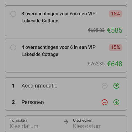
3 overnachtingen voor 6 in een VIP
15%
Lakeside Cottage
€585
€688,23
4 overnachtingen voor 6 in een VIP
15%
Lakeside Cottage
€648
€762,35
remove_circle_outline
add_circle_outline
1
Accommodatie
remove_circle_outline
add_circle_outline
2
Personen
Inchecken
Uitchecken
Kies datum
Kies datum