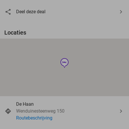
Deel deze deal
Locaties
hotel
De Haan
Wenduinesteenweg 150
Routebeschrijving