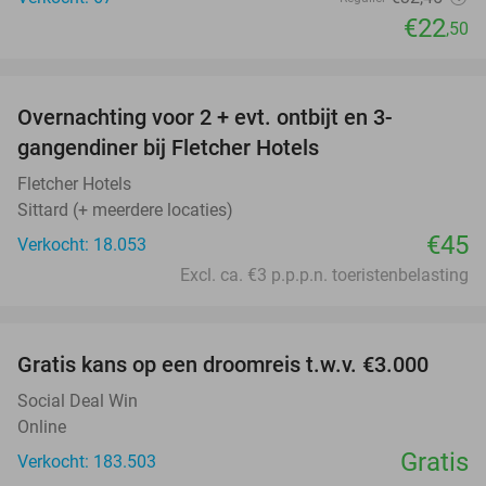
€22
,50
favorite_border
Overnachting voor 2 + evt. ontbijt en 3-
gangendiner bij Fletcher Hotels
Fletcher Hotels
Sittard (+ meerdere locaties)
€45
Verkocht: 18.053
Excl. ca. €3 p.p.p.n. toeristenbelasting
favorite_border
Gratis kans op een droomreis t.w.v. €3.000
Social Deal Win
Online
Gratis
Verkocht: 183.503