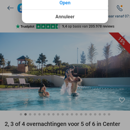
Open
7 dagen per week beschikbaar
10+ miljoen leden
Annuleer
Bereikbaar vanaf 07
9,4
op basis van
205.978 reviews
Ontdek 15.000+ deals
15%
7 dagen per week beschikbaar
10+ miljoen leden
favorite_border
2, 3 of 4 overnachtingen voor 5 of 6 in Center