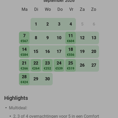
september 2026
Ma
Di
Wo
Do
Vr
Za
Zo
1
2
3
4
5
6
7
11
8
9
10
12
13
€567
€604
14
18
15
16
17
19
20
€584
€556
21
22
23
24
25
26
27
€266
€264
€252
€539
€519
28
29
30
€424
Highlights
Multideal:
2, 3 of 4 overnachtingen voor 5 in een Comfort