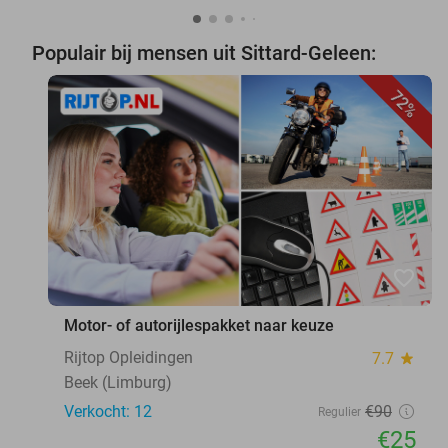
Populair bij mensen uit Sittard-Geleen:
72%
favorite_border
Motor- of autorijlespakket naar keuze
Rijtop Opleidingen
7.7
star
Beek (Limburg)
Verkocht: 12
€90
Regulier
€25