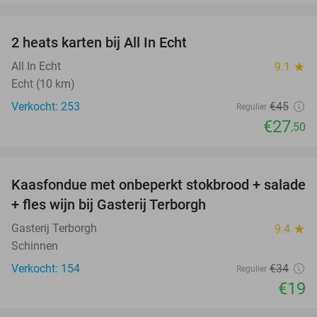
favorite_border
2 heats karten bij All In Echt
39%
All In Echt
9.1
star
Echt (10 km)
Verkocht: 253
€45
Regulier
€27
,50
favorite_border
Kaasfondue met onbeperkt stokbrood + salade
44%
+ fles wijn bij Gasterij Terborgh
Gasterij Terborgh
9.4
star
Schinnen
Verkocht: 154
€34
Regulier
€19
favorite_border