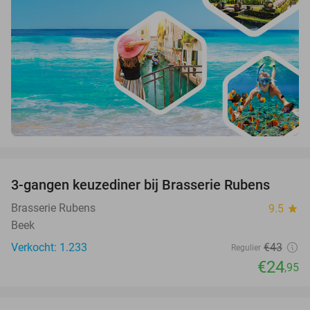
favorite_border
3-gangen keuzediner bij Brasserie Rubens
42%
Brasserie Rubens
9.5
star
Beek
Verkocht: 1.233
€43
Regulier
€24
,95
favorite_border