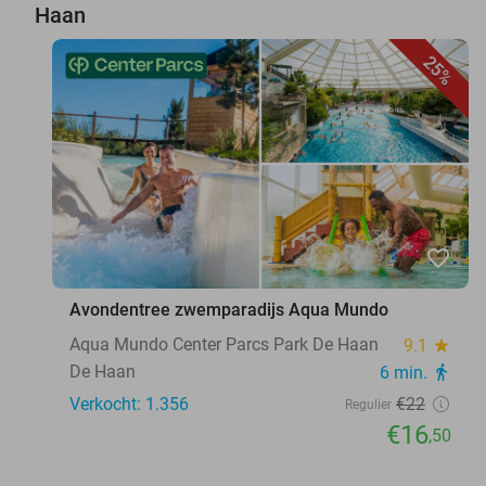
Haan
25%
favorite_border
Avondentree zwemparadijs Aqua Mundo
Aqua Mundo Center Parcs Park De Haan
9.1
star
De Haan
6 min.
directions_walk
Verkocht: 1.356
€22
Regulier
€16
,50