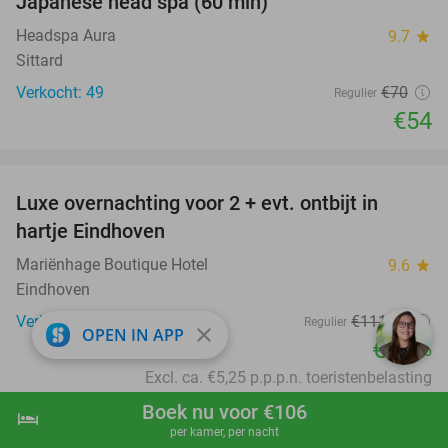
Japanese head spa (60 min)
23%
Headspa Aura
9.7
star
Sittard
Verkocht: 49
€70
Regulier
€54
favorite_border
Luxe overnachting voor 2 + evt. ontbijt in
14%
hartje Eindhoven
Mariënhage Boutique Hotel
9.6
star
Eindhoven
Verkocht: 1.084
€111
,25
Regulier
close
OPEN IN APP
€96
,25
Excl. ca. €5,25 p.p.p.n. toeristenbelasting
favorite_border
Boek nu voor €106
hotel
shopping_cart
Boek nu
navigate_next
per kamer, per nacht