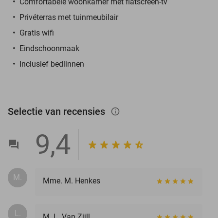
Comfortabele woonkamer met flatscreen-tv
Privéterras met tuinmeubilair
Gratis wifi
Eindschoonmaak
Inclusief bedlinnen
Selectie van recensies
info_outlined
9,4
M.
Mme. M. Henkes
L.
M. L. Van Zijll