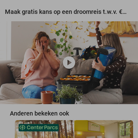
Maak gratis kans op een droomreis t.w.v. €3.000!
play_circle
Anderen bekeken ook