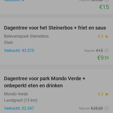
€15
favorite_border
Dagentree voor het Steinerbos + friet en saus
37%
Belevenispark Steinerbos
8.9
star
Stein
Verkocht: 43.575
€15
Regulier
€9
,50
favorite_border
Dagentree voor park Mondo Verde +
25%
onbeperkt eten en drinken
Mondo Verde
8.3
star
Landgraaf (13 km)
Verkocht: 32.347
€28
,50
Regulier