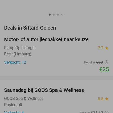
favorite_border
Deals in Sittard-Geleen
Motor- of autorijlespakket naar keuze
72%
Rijtop Opleidingen
7.7
star
Beek (Limburg)
Verkocht: 12
€90
Regulier
€25
favorite_border
Saunadag bij GOOS Spa & Wellness
52%
NEW
TODAY
GOOS Spa & Wellness
8.8
star
Posterholt
Verkocht: 4
€31
,50
Regulier