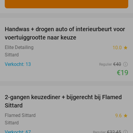
favorite_border
Handwas + drogen auto of interieurbeurt voor
53%
voertuiggrootte naar keuze
Elite Detailing
10.0
star
Sittard
Verkocht: 13
€40
Regulier
€19
favorite_border
2-gangen keuzediner + bijgerecht bij Flamed
31%
Sittard
Flamed Sittard
9.6
star
Sittard
Verkocht: 67
€32
,45
Regulier