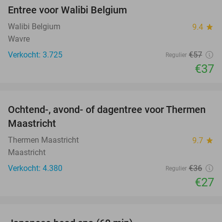
Entree voor Walibi Belgium
35%
Walibi Belgium
9.4
star
Wavre
Verkocht: 3.725
€57
Regulier
€37
favorite_border
Ochtend-, avond- of dagentree voor Thermen
25%
Maastricht
Thermen Maastricht
9.7
star
Maastricht
Verkocht: 4.380
€36
Regulier
€27
favorite_border