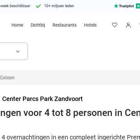
 week beschikbaar
10+ miljoen leden
Home
Dichtbij
Restaurants
Hotels
keyboard_arrow_down
>
Center Parcs Park Zandvoort
ingen voor 4 tot 8 personen in Ce
of 4 overnachtingen in een compleet ingerichte Pre