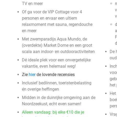
TV en meer
n
v
Of ga voor de VIP Cottage voor 4
personen en ervaar een ultiem
relaxmoment met sauna, regendouche
d
en meer
a
P
Met zwemparadijs Aqua Mundo, de
(overdekte) Market Dome en een groot
scala aan indoor- en outdooractiviteiten
De 
oud 
Dé ideale plek voor een onvergetelijke
vakantie, even helemaal weg!
Inc
voor
Zie
hier
de lovende recensies
geb
Inclusief bedlinnen, toeristenbelasting
het
én overige heffingen
Het 
Midden in de duinrijke omgeving aan de
boek
Noordzeekust, echt even samen!
per
Alleen vandaag: bij elke €10 die je
Vra