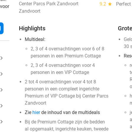
Center Parcs Park Zandvoort
9.2
star
Perfect
 voor
Zandvoort
l
Highlights
Grote
Multideal:
Gel
30 
2, 3 of 4 overnachtingen voor 6 of 8
personen in een Premium Cottage
Res
ard_arrow_right
2, 3 of 4 overnachtingen voor 4
r
personen in een VIP Cottage
t
ard_arrow_right
R
2 tot 4 overnachtingen voor 4 tot 8
o
personen in een compleet ingerichte
ard_arrow_right
Premium of VIP Cottage bij Center Parcs
h
Zandvoort
m
ard_arrow_right
Zie
hier
de inhoud van de multideals
j
a
ard_arrow_right
Bij de Premium Cottage zijn de bedden
al opgemaakt, ingerichte keuken, tweede