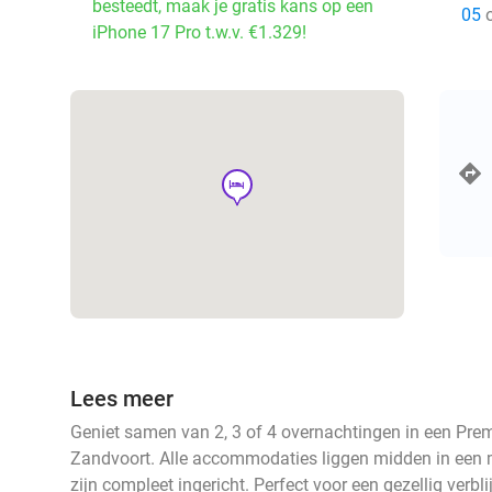
besteedt, maak je gratis kans op een
05
o
iPhone 17 Pro t.w.v. €1.329!
hotel
Lees meer
Geniet samen van 2, 3 of 4 overnachtingen in een Prem
Zandvoort. Alle accommodaties liggen midden in een 
zijn compleet ingericht. Perfect voor een gezellig verbli