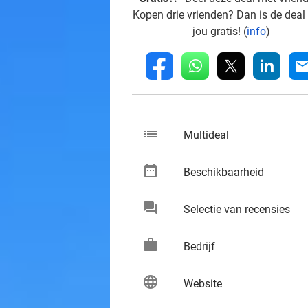
Kopen drie vrienden? Dan is de deal
jou gratis! (
info
)
whatsapp
linkedin
fb
mai
list
keybo
Multideal
date_range
keybo
Beschikbaarheid
chat
keybo
Selectie van recensies
work
keybo
Bedrijf
language
keybo
Website