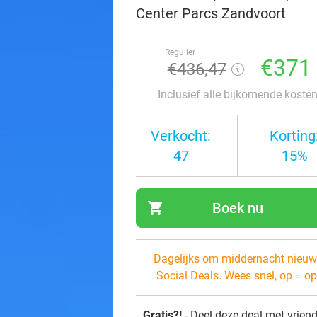
Center Parcs Zandvoort
Regulier
€371
€436,47
Inclusief alle bijkomende koste
Verkocht:
Korting
47
15%
shopping_cart
Boek nu
navi
Dagelijks om middernacht nieuw
Social Deals. Wees snel, op = op
Gratis?!
- Deel deze deal met vrien