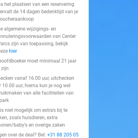
a het plaatsen van een reservering
ervalt de 14 dagen bedenktijd van je
voucheraankoop
e algemene wijzigings- en
nnuleringsvoorwaarden van Center
arcs zijn van toepassing, bekijk
deze
hier
hoofdboeker moet minimaal 21 jaar
zijn
hecken vanaf 16.00 uur, uitchecken
 10.00 uur, hierna kun je nog wel
ruikmaken van alle faciliteiten van
 park
is niet mogelijk om extra's bij te
en, zoals huisdieren, extra
sonen/baby's en overige zaken
gen over de deal? Bel:
+31 88 205 05