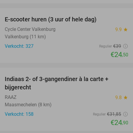
favorite_border
E-scooter huren (3 uur of hele dag)
37%
Cycle Center Valkenburg
9.9
star
Valkenburg (11 km)
Verkocht: 327
€39
Regulier
€24
,50
favorite_border
Indiaas 2- of 3-gangendiner à la carte +
22%
bijgerecht
RAAZ
9.8
star
Maasmechelen (8 km)
Verkocht: 158
€31
,85
Regulier
€24
,90
favorite_border