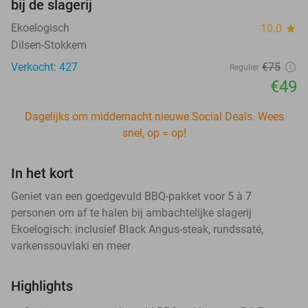
bij de slagerij
Ekoelogisch
10.0
star
Dilsen-Stokkem
Verkocht: 427
€75
Regulier
€49
Dagelijks om middernacht nieuwe Social Deals. Wees
snel, op = op!
In het kort
Geniet van een goedgevuld BBQ-pakket voor 5 à 7
personen om af te halen bij ambachtelijke slagerij
Ekoelogisch: inclusief Black Angus-steak, rundssaté,
varkenssouvlaki en meer
Highlights