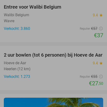
Entree voor Walibi Belgium
35%
Walibi Belgium
9.4
star
Wavre
Verkocht: 3.860
€57
Regulier
€37
favorite_border
2 uur bowlen (tot 6 personen) bij Hoeve de Aar
50%
Hoeve de Aar
9.4
star
Heerlen (12 km)
Verkocht: 1.273
€55
Regulier
€27
,50