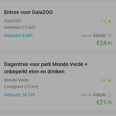
Entree voor GaiaZOO
14%
GaiaZOO
9.2
star
Kerkrade (15 km)
Verkocht: 8.505
€28
,50
Regulier
€24
,50
favorite_border
Dagentree voor park Mondo Verde +
25%
onbeperkt eten en drinken
Mondo Verde
8.3
star
Landgraaf (13 km)
Verkocht: 34.570
€28
,50
Regulier
€21
,50
favorite_border