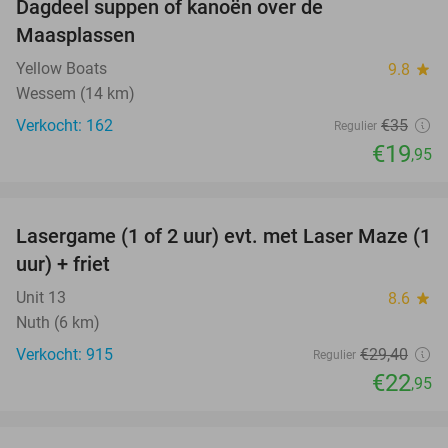
Dagdeel suppen of kanoën over de
43%
Maasplassen
Yellow Boats
9.8
star
Wessem (14 km)
Verkocht: 162
€35
Regulier
€19
,95
favorite_border
Lasergame (1 of 2 uur) evt. met Laser Maze (1
22%
uur) + friet
Unit 13
8.6
star
Nuth (6 km)
Verkocht: 915
€29
,40
Regulier
€22
,95
favorite_border