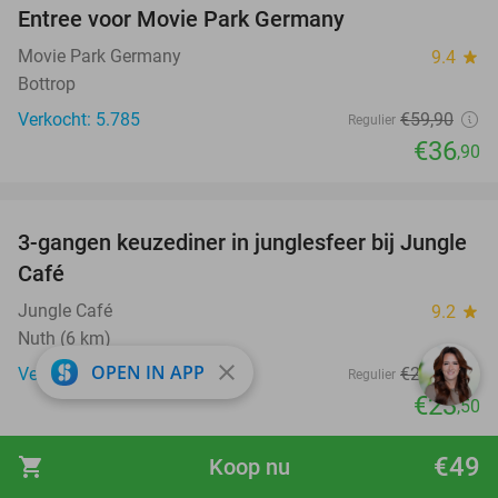
Entree voor Movie Park Germany
38%
Movie Park Germany
9.4
star
Bottrop
Verkocht: 5.785
€59
,90
Regulier
€36
,90
favorite_border
3-gangen keuzediner in junglesfeer bij Jungle
21%
Café
Jungle Café
9.2
star
Nuth (6 km)
close
OPEN IN APP
Verkocht: 1.336
€29
,80
Regulier
€23
,50
favorite_border
€49
shopping_cart
Koop nu
Dagdeel suppen of kanoën op de Maasplassen