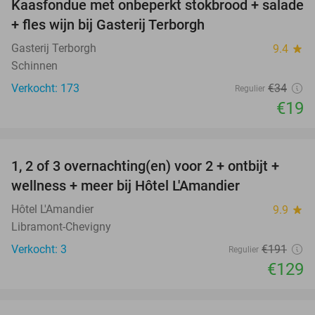
Kaasfondue met onbeperkt stokbrood + salade
44%
+ fles wijn bij Gasterij Terborgh
Gasterij Terborgh
9.4
star
Schinnen
Verkocht: 173
€34
Regulier
€19
favorite_border
1, 2 of 3 overnachting(en) voor 2 + ontbijt +
32%
NEW
wellness + meer bij Hôtel L'Amandier
TODAY
Hôtel L'Amandier
9.9
star
Libramont-Chevigny
Verkocht: 3
€191
Regulier
€129
favorite_border