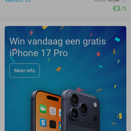
Verkocht: 23
€7
,50
Regulier
€3
,75
Win vandaag een gratis
iPhone 17 Pro
Meer info