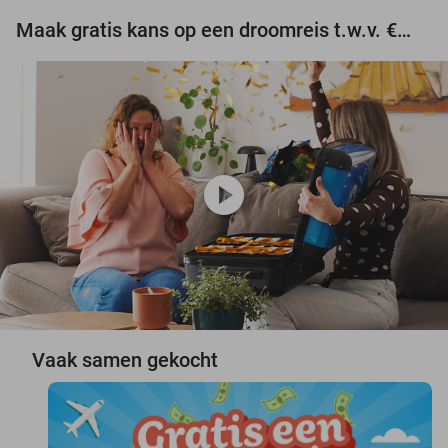
Maak gratis kans op een droomreis t.w.v. €3.000!
play_circle
Vaak samen gekocht