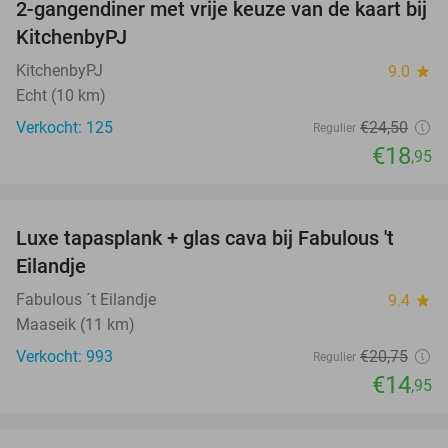
2-gangendiner met vrije keuze van de kaart bij
23%
KitchenbyPJ
KitchenbyPJ
9.0
star
Echt (10 km)
Verkocht: 125
€24
,50
Regulier
€18
,95
favorite_border
Luxe tapasplank + glas cava bij Fabulous 't
28%
Eilandje
Fabulous ´t Eilandje
9.4
star
Maaseik (11 km)
Verkocht: 993
€20
,75
Regulier
€14
,95
favorite_border