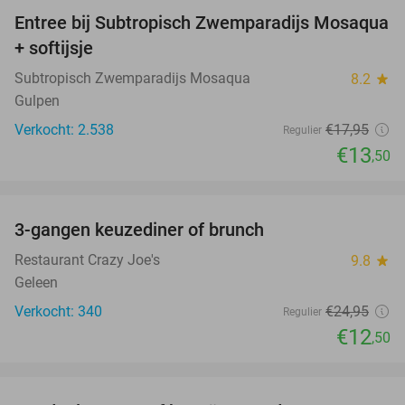
Entree bij Subtropisch Zwemparadijs Mosaqua
25%
+ softijsje
Subtropisch Zwemparadijs Mosaqua
8.2
star
Gulpen
Verkocht: 2.538
€17
,95
Regulier
€13
,50
favorite_border
3-gangen keuzediner of brunch
50%
Restaurant Crazy Joe's
9.8
star
Geleen
Verkocht: 340
€24
,95
Regulier
€12
,50
favorite_border