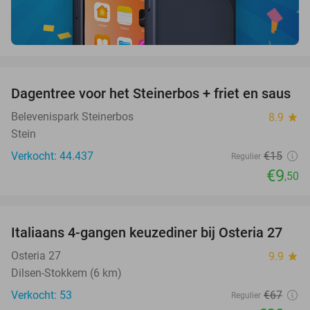
favorite_border
Dagentree voor het Steinerbos + friet en saus
37%
Belevenispark Steinerbos
8.9
star
Stein
Verkocht: 44.437
€15
Regulier
€9
,50
favorite_border
Italiaans 4-gangen keuzediner bij Osteria 27
41%
Osteria 27
9.9
star
Dilsen-Stokkem (6 km)
Verkocht: 53
€67
Regulier