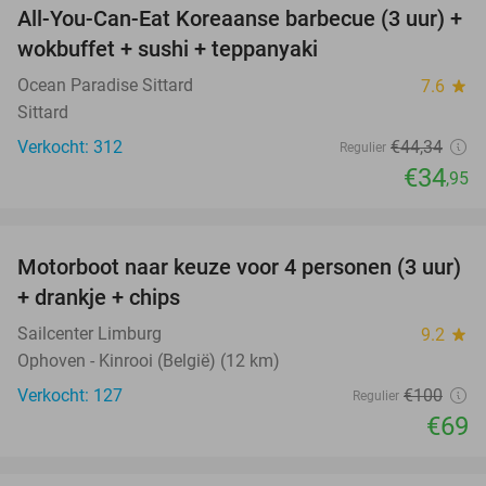
All-You-Can-Eat Koreaanse barbecue (3 uur) +
21%
wokbuffet + sushi + teppanyaki
Ocean Paradise Sittard
7.6
star
Sittard
Verkocht: 312
€44
,34
Regulier
€34
,95
favorite_border
Motorboot naar keuze voor 4 personen (3 uur)
31%
+ drankje + chips
Sailcenter Limburg
9.2
star
Ophoven - Kinrooi (België) (12 km)
Verkocht: 127
€100
Regulier
€69
favorite_border