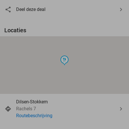
Deel deze deal
Locaties
food
Dilsen-Stokkem
Rachels 7
Routebeschrijving