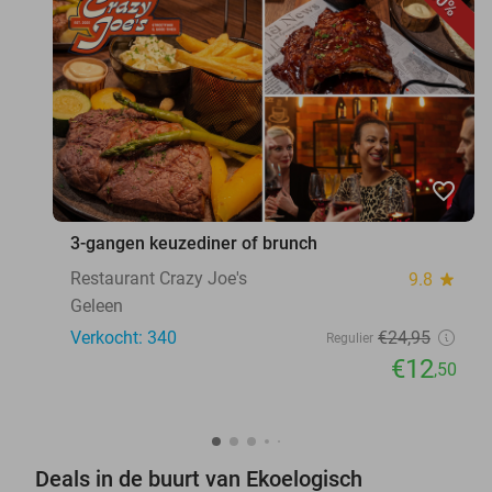
50%
favorite_border
3-gangen keuzediner of brunch
Restaurant Crazy Joe's
9.8
star
Geleen
Verkocht: 340
€24
,95
Regulier
€12
,50
Deals in de buurt van Ekoelogisch