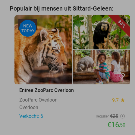
Populair bij mensen uit Sittard-Geleen:
34%
NEW
TODAY
favorite_border
Entree ZooParc Overloon
ZooParc Overloon
9.7
star
Overloon
Verkocht: 6
€25
Regulier
€16
,50