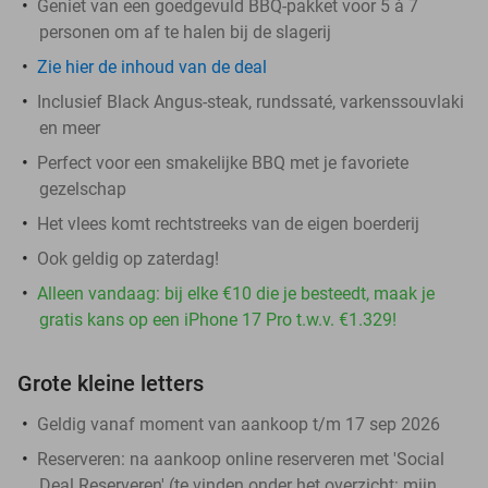
Geniet van een goedgevuld BBQ-pakket voor 5 à 7
personen om af te halen bij de slagerij
Zie hier de inhoud van de deal
Inclusief Black Angus-steak, rundssaté, varkenssouvlaki
en meer
Perfect voor een smakelijke BBQ met je favoriete
gezelschap
Het vlees komt rechtstreeks van de eigen boerderij
Ook geldig op zaterdag!
Alleen vandaag: bij elke €10 die je besteedt, maak je
gratis kans op een iPhone 17 Pro t.w.v. €1.329!
Grote kleine letters
Geldig vanaf moment van aankoop t/m 17 sep 2026
Reserveren:
na aankoop online reserveren met 'Social
Deal Reserveren' (te vinden onder het overzicht:
mijn