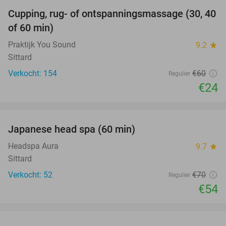
Cupping, rug- of ontspanningsmassage (30, 40
60%
of 60 min)
Praktijk You Sound
9.2
star
Sittard
Verkocht: 154
€60
Regulier
€24
favorite_border
Japanese head spa (60 min)
23%
Headspa Aura
9.7
star
Sittard
Verkocht: 52
€70
Regulier
€54
favorite_border