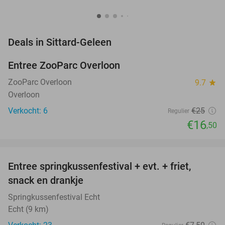
favorite_border
Deals in Sittard-Geleen
Entree ZooParc Overloon
34%
NEW
TODAY
ZooParc Overloon
9.7
star
Overloon
Verkocht: 6
€25
Regulier
€16
,50
favorite_border
Entree springkussenfestival + evt. + friet,
50%
NEW
snack en drankje
TODAY
Springkussenfestival Echt
Echt (9 km)