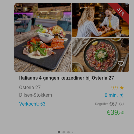
41%
favorite_border
Italiaans 4-gangen keuzediner bij Osteria 27
Osteria 27
9.9
star
Dilsen-Stokkem
0 min.
directions_walk
Verkocht: 53
€67
Regulier
€39
,50