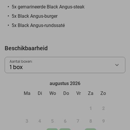
5x gemarineerde Black Angus-steak
5x Black Angus-burger
5x Black Angus-rundssaté
Beschikbaarheid
Aantal boxen:
1 box
augustus 2026
Ma
Di
Wo
Do
Vr
Za
Zo
1
2
3
4
5
6
7
8
9