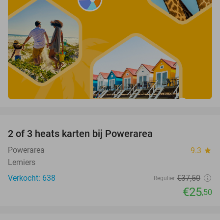
favorite_border
2 of 3 heats karten bij Powerarea
32%
Powerarea
9.3
star
Lemiers
Verkocht: 638
€37
,50
Regulier
€25
,50
favorite_border