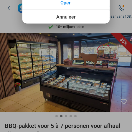
Open
7 dagen per week beschikbaar
Annuleer
10+ miljoen leden
Bereikbaar vanaf 08
9,4
op basis van
206.262 reviews
Ontdek 15.000+ deals
35%
7 dagen per week beschikbaar
10+ miljoen leden
favorite_border
BBQ-pakket voor 5 à 7 personen voor afhaal