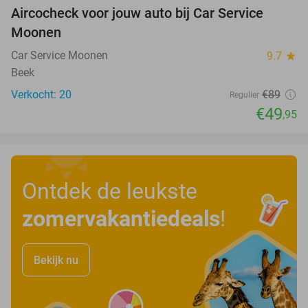
Aircocheck voor jouw auto bij Car Service
44%
Moonen
Car Service Moonen
9.7
star
Beek
Verkocht: 20
€89
Regulier
€49
,95
Ontdek de leukste
zomervakantiedeals
!
Bekijk nu