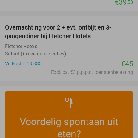
€39
,50
favorite_border
Overnachting voor 2 + evt. ontbijt en 3-
gangendiner bij Fletcher Hotels
Fletcher Hotels
Sittard (+ meerdere locaties)
€45
Verkocht: 18.335
Excl. ca. €3 p.p.p.n. toeristenbelasting
Voordelig spontaan uit
eten?