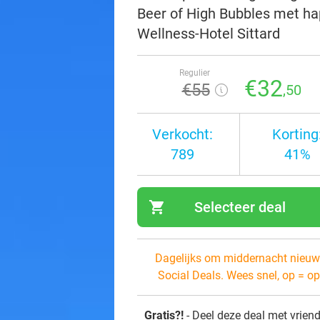
Beer of High Bubbles met hap
Wellness-Hotel Sittard
Regulier
€32
€55
,50
Verkocht:
Korting
789
41%
shopping_cart
Selecteer deal
navi
Dagelijks om middernacht nieuw
Social Deals. Wees snel, op = op
Gratis?!
- Deel deze deal met vrien