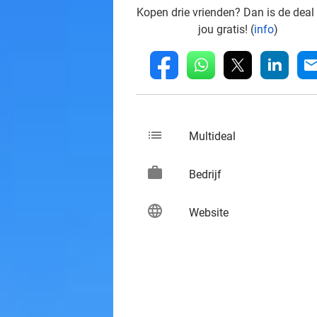
Kopen drie vrienden? Dan is de deal
jou gratis! (
info
)
whatsapp
linkedin
fb
mai
list
keybo
Multideal
work
keybo
Bedrijf
language
keybo
Website