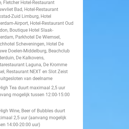
, Fletcher Hotel-Restaurant
uwvliet Bad, Hotel-Restaurant
kstad-Zuid Limburg, Hotel
terdam-Airport, Hotel-Restaurant Oud
don, Boutique Hotel Slaak-
terdam, Parkhotel De Wiemsel,
chhotel Scheveningen, Hotel De
uwe Doelen-Middelburg, Beachclub
derduin, De Kalkovens,
tarestaurant Laguna, De Kromme
sel, Restaurant NEXT en Slot Zeist
n uitgesloten van deelname
High Tea duurt maximaal 2,5 uur
nvang mogelijk tussen 12:00-15:00
)
High Wine, Beer of Bubbles duurt
imaal 2,5 uur (aanvang mogelijk
sen 14:00-20:00 uur)