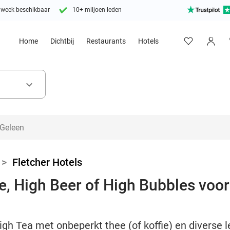
 week beschikbaar
10+ miljoen leden
Home
Dichtbij
Restaurants
Hotels
keyboard_arrow_down
>
Fletcher Hotels
, High Beer of High Bubbles voor 
igh Tea met onbeperkt thee (of koffie) en diverse l