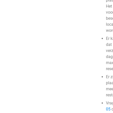
pla
Het
voo
bes
loc
wor
Er 
dat
ver
dag 
max
res
Er z
pla
mee
res
Vra
05
o