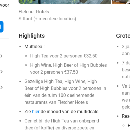
 voor
Fletcher Hotels
Sittard (+ meerdere locaties)
l
Highlights
Grote
Multideal:
2 j
aan
ard_arrow_right
High Tea voor 2 personen €32,50
7 d
High Wine, High Beer of High Bubbles
bes
ard_arrow_right
voor 2 personen €37,50
nat
Gezellige High Tea, High Wine, High
Val
ard_arrow_right
Beer of High Bubbles voor 2 personen in
aan
één van de ruim 100 deelnemende
we a
restaurants van Fletcher Hotels
geld
Zie
hier
de inhoud van de multideals
Res
Geniet bij de High Tea van onbeperkt
H
thee (of koffie) en diverse zoete en