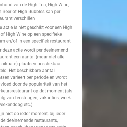
inhoud van de High Tea, High Wine,
h Beer of High Bubbles kan per
aurant verschillen
 actie is niet geschikt voor een High
 of High Wine op een specifieke
um en/of in een specifiek restaurant
r deze actie wordt per deelnemend
aurant een aantal (maar niet alle
chikbare) plaatsen beschikbaar
teld. Het beschikbare aantal
tsen varieert per periode en wordt
vloed door de populariteit van het
rkeursrestaurant op dat moment (als
olg van feestdagen, vakanties, week-
weekenddag etc.)
ijn niet op ieder moment, bij ieder
 de deelnemende restaurants,