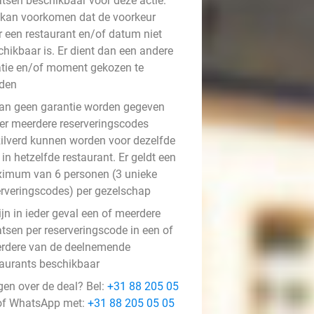
atsen beschikbaar voor deze actie.
 kan voorkomen dat de voorkeur
r een restaurant en/of datum niet
chikbaar is. Er dient dan een andere
atie en/of moment gekozen te
den
kan geen garantie worden gegeven
 er meerdere reserveringscodes
zilverd kunnen worden voor dezelfde
in hetzelfde restaurant. Er geldt een
imum van 6 personen (3 unieke
erveringscodes) per gezelschap
ijn in ieder geval een of meerdere
atsen per reserveringscode in een of
rdere van de deelnemende
taurants beschikbaar
gen over de deal? Bel:
+31 88 205 05
f WhatsApp met:
+31 88 205 05 05