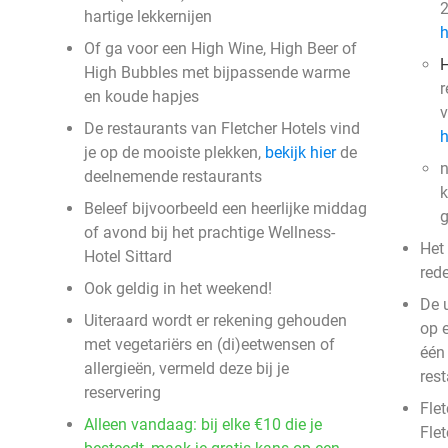
2
hartige lekkernijen
h
Of ga voor een High Wine, High Beer of
H
High Bubbles met bijpassende warme
r
en koude hapjes
v
De restaurants van Fletcher Hotels vind
h
je op de mooiste plekken,
bekijk hier
de
n
deelnemende restaurants
k
Beleef bijvoorbeeld een heerlijke middag
g
of avond bij het prachtige Wellness-
Het
Hotel Sittard
red
Ook geldig in het weekend!
De 
Uiteraard wordt er rekening gehouden
op 
met vegetariërs en (di)eetwensen of
één
allergieën, vermeld deze bij je
res
reservering
Flet
Alleen vandaag: bij elke €10 die je
Fle