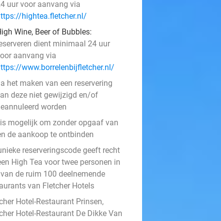
4 uur voor aanvang via
ttps://hightea.fletcher.nl/
igh Wine, Beer of Bubbles:
eserveren dient minimaal 24 uur
oor aanvang via
ttps://www.borrelenbijfletcher.nl/
a het maken van een reservering
an deze niet gewijzigd en/of
eannuleerd worden
 is mogelijk om zonder opgaaf van
en de aankoop te ontbinden
unieke reserveringscode geeft recht
een High Tea voor twee personen in
 van de ruim 100 deelnemende
taurants van Fletcher Hotels
cher Hotel-Restaurant Prinsen,
tcher Hotel-Restaurant De Dikke Van