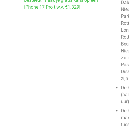
besteedt, maak je gratis kans op een
Dale
iPhone 17 Pro t.w.v. €1.329!
Nie
Par
Rot
Lon
Rot
Bea
Nie
Zui
Pas
Dis
zij
De 
(aa
uur
De 
max
tus