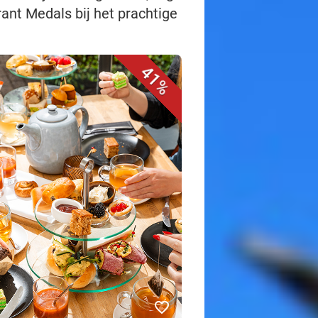
rant Medals bij het prachtige
41%
favorite_border