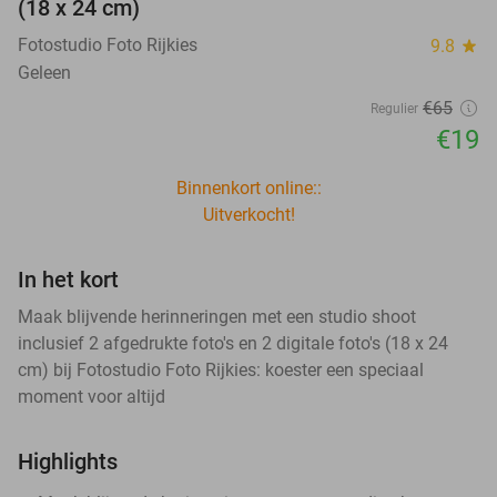
(18 x 24 cm)
Fotostudio Foto Rijkies
9.8
star
Geleen
€65
Regulier
€19
Binnenkort online::
Uitverkocht!
In het kort
Maak blijvende herinneringen met een studio shoot
inclusief 2 afgedrukte foto's en 2 digitale foto's (18 x 24
cm) bij Fotostudio Foto Rijkies: koester een speciaal
moment voor altijd
Highlights