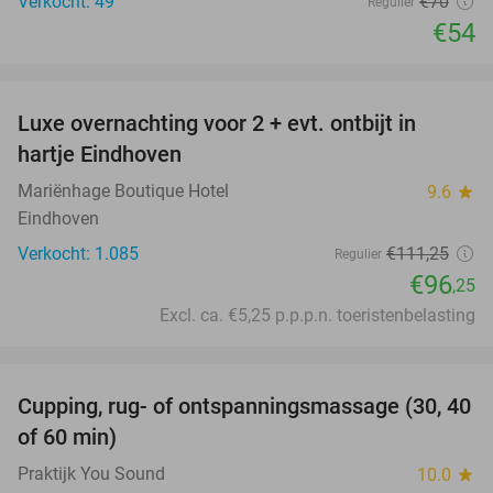
Verkocht: 49
€70
Regulier
€54
favorite_border
Luxe overnachting voor 2 + evt. ontbijt in
14%
hartje Eindhoven
Mariënhage Boutique Hotel
9.6
star
Eindhoven
Verkocht: 1.085
€111
,25
Regulier
€96
,25
Excl. ca. €5,25 p.p.p.n. toeristenbelasting
favorite_border
Cupping, rug- of ontspanningsmassage (30, 40
60%
of 60 min)
Praktijk You Sound
10.0
star