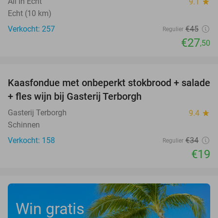
All In Echt
9.1
star
Echt (10 km)
Verkocht: 257
€45
Regulier
€27
,50
favorite_border
Kaasfondue met onbeperkt stokbrood + salade
44%
+ fles wijn bij Gasterij Terborgh
Gasterij Terborgh
9.4
star
Schinnen
Verkocht: 158
€34
Regulier
€19
Win gratis