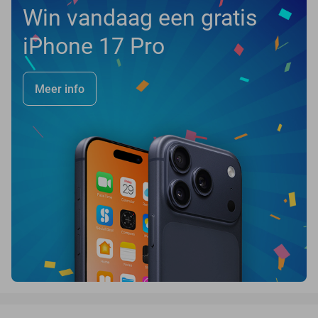
Win vandaag een gratis
iPhone 17 Pro
Meer info
favorite_border