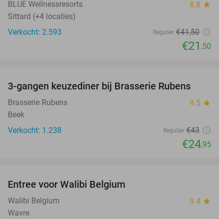
BLUE Wellnessresorts
8.8
star
Sittard (+4 locaties)
Verkocht: 2.593
€41
,50
Regulier
€21
,50
favorite_border
3-gangen keuzediner bij Brasserie Rubens
42%
Brasserie Rubens
9.5
star
Beek
Verkocht: 1.238
€43
Regulier
€24
,95
favorite_border
Entree voor Walibi Belgium
35%
Walibi Belgium
9.4
star
Wavre