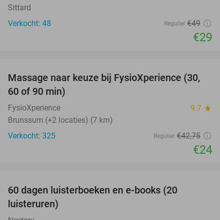
Sittard
Verkocht: 48
€49
Regulier
€29
favorite_border
Massage naar keuze bij FysioXperience (30,
44%
60 of 90 min)
FysioXperience
9.7
star
Brunssum (+2 locaties) (7 km)
Verkocht: 325
€42
,75
Regulier
€24
favorite_border
100%
60 dagen luisterboeken en e-books (20
luisteruren)