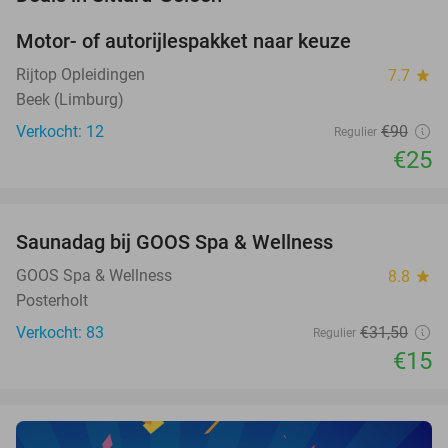
Motor- of autorijlespakket naar keuze
72%
Rijtop Opleidingen
7.7
star
Beek (Limburg)
Verkocht: 12
€90
Regulier
€25
favorite_border
Saunadag bij GOOS Spa & Wellness
52%
NEW
TODAY
GOOS Spa & Wellness
8.8
star
Posterholt
Verkocht: 83
€31
,50
Regulier
€15