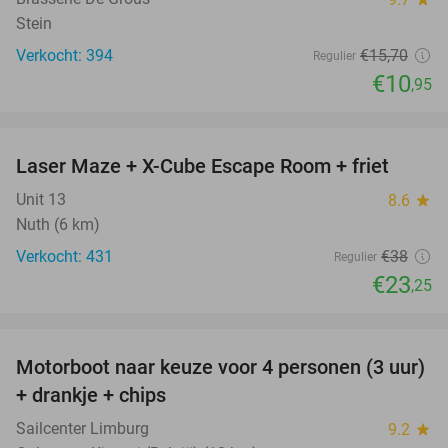
Stein
Verkocht: 394
€15
,70
Regulier
€10
,95
favorite_border
Laser Maze + X-Cube Escape Room + friet
39%
Unit 13
8.6
star
Nuth (6 km)
Verkocht: 431
€38
Regulier
€23
,25
favorite_border
Motorboot naar keuze voor 4 personen (3 uur)
31%
+ drankje + chips
Sailcenter Limburg
9.2
star