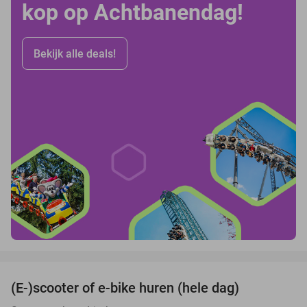
kop op Achtbanendag!
Bekijk alle deals!
favorite_border
(E-)scooter of e-bike huren (hele dag)
25%