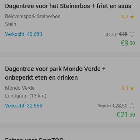
Dagentree voor het Steinerbos + friet en saus
37%
Belevenispark Steinerbos
8.9
star
Stein
Verkocht: 43.683
€15
Regulier
€9
,50
favorite_border
Dagentree voor park Mondo Verde +
25%
onbeperkt eten en drinken
Mondo Verde
8.3
star
Landgraaf (13 km)
Verkocht: 32.558
€28
,50
Regulier
€21
,50
favorite_border