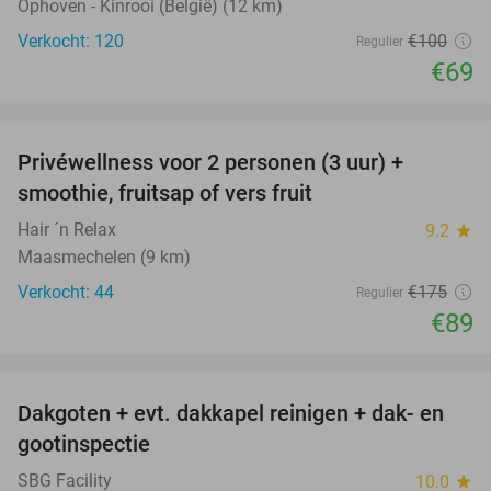
Ophoven - Kinrooi (België) (12 km)
Verkocht: 120
€100
Regulier
€69
favorite_border
Privéwellness voor 2 personen (3 uur) +
49%
smoothie, fruitsap of vers fruit
Hair ´n Relax
9.2
star
Maasmechelen (9 km)
Verkocht: 44
€175
Regulier
€89
favorite_border
Dakgoten + evt. dakkapel reinigen + dak- en
41%
gootinspectie
SBG Facility
10.0
star