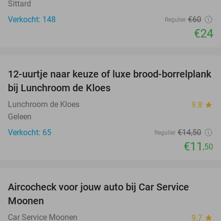
Sittard
Verkocht: 148
€60
Regulier
€24
favorite_border
12-uurtje naar keuze of luxe brood-borrelplank
21%
bij Lunchroom de Kloes
Lunchroom de Kloes
9.8
star
Geleen
Verkocht: 65
€14
,50
Regulier
€11
,50
favorite_border
Aircocheck voor jouw auto bij Car Service
44%
Moonen
Car Service Moonen
9.7
star