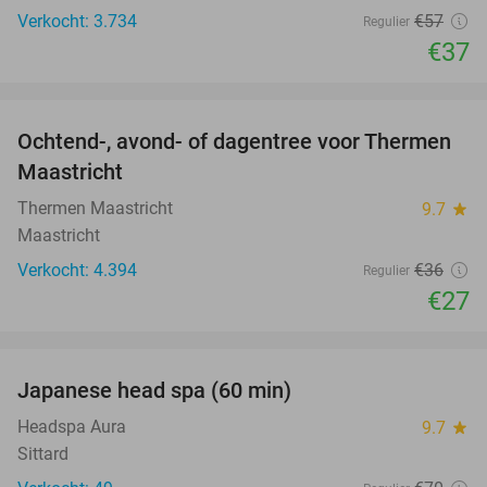
Verkocht: 3.734
€57
Regulier
€37
favorite_border
Ochtend-, avond- of dagentree voor Thermen
25%
Maastricht
Thermen Maastricht
9.7
star
Maastricht
Verkocht: 4.394
€36
Regulier
€27
favorite_border
Japanese head spa (60 min)
23%
Headspa Aura
9.7
star
Sittard