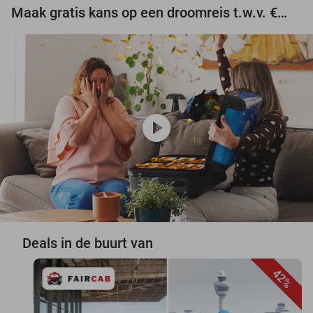
Maak gratis kans op een droomreis t.w.v. €3.000!
play_circle
Deals in de buurt van
42%