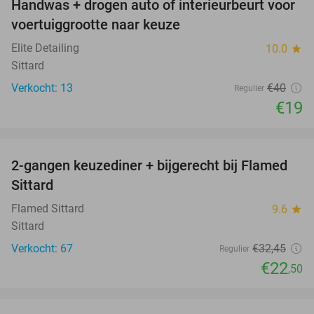
Handwas + drogen auto of interieurbeurt voor
53%
voertuiggrootte naar keuze
Elite Detailing
10.0
star
Sittard
Verkocht: 13
€40
Regulier
€19
favorite_border
2-gangen keuzediner + bijgerecht bij Flamed
31%
Sittard
Flamed Sittard
9.6
star
Sittard
Verkocht: 67
€32
,45
Regulier
€22
,50
favorite_border