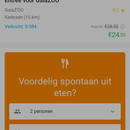
Entree voor GaiaZOO
14%
GaiaZOO
9.2
star
Kerkrade (15 km)
Verkocht: 8.084
€28
,50
Regulier
€24
,50
Voordelig spontaan uit
eten?