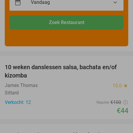
Zoek Restaurant
favorite_border
10 weken danslessen salsa, bachata en/of
56%
kizomba
James Thomas
10.0
star
Sittard
Verkocht: 12
€100
Regulier
€44
favorite_border