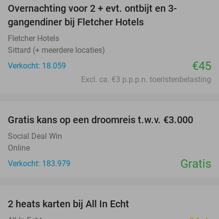
Overnachting voor 2 + evt. ontbijt en 3-
gangendiner bij Fletcher Hotels
Fletcher Hotels
Sittard (+ meerdere locaties)
€45
Verkocht: 18.059
Excl. ca. €3 p.p.p.n. toeristenbelasting
favorite_border
Gratis kans op een droomreis t.w.v. €3.000
Social Deal Win
Online
Gratis
Verkocht: 183.979
favorite_border
2 heats karten bij All In Echt
39%