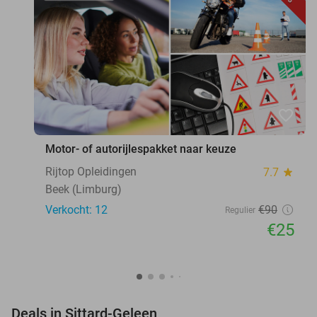
favorite_border
Motor- of autorijlespakket naar keuze
Rijtop Opleidingen
7.7
star
Beek (Limburg)
Verkocht: 12
€90
Regulier
€25
favorite_border
Deals in Sittard-Geleen