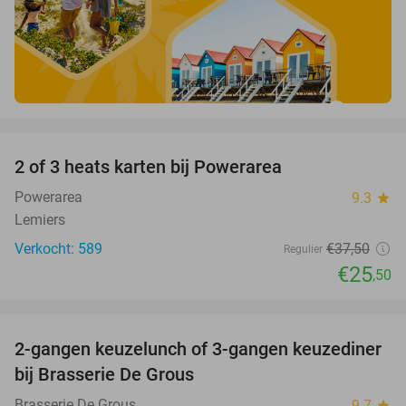
favorite_border
2 of 3 heats karten bij Powerarea
32%
Powerarea
9.3
star
Lemiers
Verkocht: 589
€37
,50
Regulier
€25
,50
favorite_border
2-gangen keuzelunch of 3-gangen keuzediner
30%
bij Brasserie De Grous
Brasserie De Grous
9.7
star