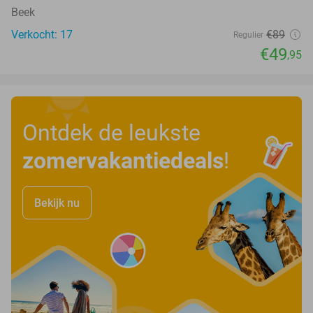
Beek
Verkocht: 17
€89
Regulier
€49
,95
Ontdek de leukste
zomervakantiedeals
!
Bekijk nu