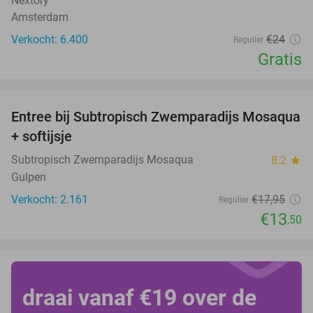
Nextory
Amsterdam
Verkocht: 6.400
€24
Regulier
Gratis
favorite_border
Entree bij Subtropisch Zwemparadijs Mosaqua
25%
+ softijsje
Subtropisch Zwemparadijs Mosaqua
8.2
star
Gulpen
Verkocht: 2.161
€17
,95
Regulier
€13
,50
draai vanaf €19 over de