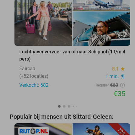
favorite_border
Luchthavenvervoer van of naar Schiphol (1 t/m 4
pers)
Faircab
8.1
star
(+52 locaties)
1 min.
directions_walk
Verkocht: 682
€60
Regulier
€35
Populair bij mensen uit Sittard-Geleen:
72%