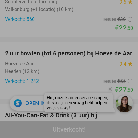
Scooterverhuur Limburg
9.6
star
Valkenburg (+1 locatie) (10 km)
Verkocht: 560
€30
Regulier
€22
,50
favorite_border
2 uur bowlen (tot 6 personen) bij Hoeve de Aar
50%
Hoeve de Aar
9.4
star
Heerlen (12 km)
Verkocht: 1.242
€55
Regulier
€27
,50
favorite_border
close
OPEN IN APP
All-You-Can-Eat & Drink (3 uur) bij
19%
Wereldrestaurant Atlantis
Uitverkocht!
Wereldrestaurant Atlantis Nederweert
9.4
star