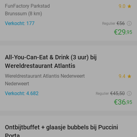
FunFactory Parkstad
9.0
star
Brunssum (8 km)
Verkocht: 177
€56
Regulier
€29
,95
favorite_border
All-You-Can-Eat & Drink (3 uur) bij
19%
Wereldrestaurant Atlantis
Wereldrestaurant Atlantis Nederweert
9.4
star
Nederweert
Verkocht: 4.682
€45
,50
Regulier
€36
,95
favorite_border
Ontbijtbuffet + glaasje bubbels bij Puccini
29%
Porta