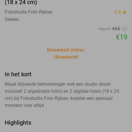
(18 x 24 cm)
Fotostudio Foto Rijkies
9.8
star
Geleen
€65
Regulier
€19
Binnenkort online::
Uitverkocht!
In het kort
Maak blijvende herinneringen met een studio shoot
inclusief 2 afgedrukte foto's en 2 digitale foto's (18 x 24
cm) bij Fotostudio Foto Rijkies: koester een speciaal
moment voor altijd
Highlights