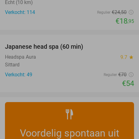
Echt (10 km)
Verkocht: 114
€24
,50
Regulier
€18
,95
favorite_border
Japanese head spa (60 min)
23%
Headspa Aura
9.7
star
Sittard
Verkocht: 49
€70
Regulier
€54
Voordelig spontaan uit