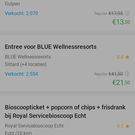
Gulpen
Verkocht: 2.070
€17
,95
Regulier
€13
,50
favorite_border
Entree voor BLUE Wellnessresorts
48%
BLUE Wellnessresorts
8.8
star
Sittard (+4 locaties)
Verkocht: 2.554
€41
,50
Regulier
€21
,50
favorite_border
Bioscoopticket + popcorn of chips + frisdrank
34%
bij Royal Servicebioscoop Echt
Royal Servicebioscoop Echt
9.1
star
Echt (10 km)