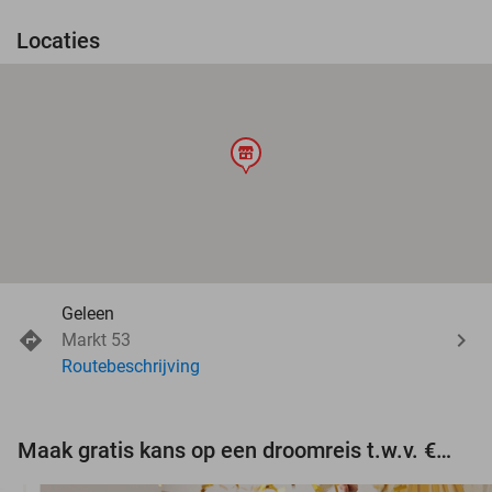
Locaties
store
Geleen
Markt 53
Routebeschrijving
Maak gratis kans op een droomreis t.w.v. €3.000!