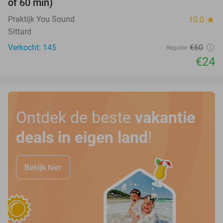
of 60 min)
Praktijk You Sound
10.0
star
Sittard
Verkocht: 145
€60
Regulier
€24
Ontdek de beste
vakantie
deals in eigen land
!
Bekijk hier