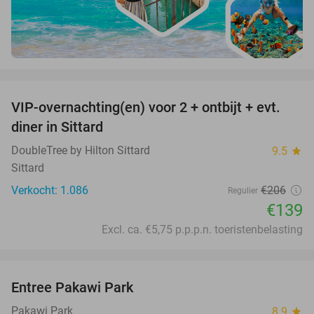
favorite_border
VIP-overnachting(en) voor 2 + ontbijt + evt.
33%
diner in Sittard
DoubleTree by Hilton Sittard
9.5
star
Sittard
Verkocht: 1.086
€206
Regulier
€139
Excl. ca. €5,75 p.p.p.n. toeristenbelasting
favorite_border
Entree Pakawi Park
28%
Pakawi Park
8.9
star