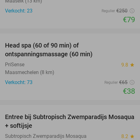
Maaseik (13 km)
Verkocht: 23
€250
Regulier
€79
favorite_border
Head spa (60 of 90 min) of
42%
ontspanningsmassage (60 min)
PriSense
9.8
star
Maasmechelen (8 km)
Verkocht: 73
€65
Regulier
€38
favorite_border
Entree bij Subtropisch Zwemparadijs Mosaqua
25%
+ softijsje
Subtropisch Zwemparadijs Mosaqua
8.2
star