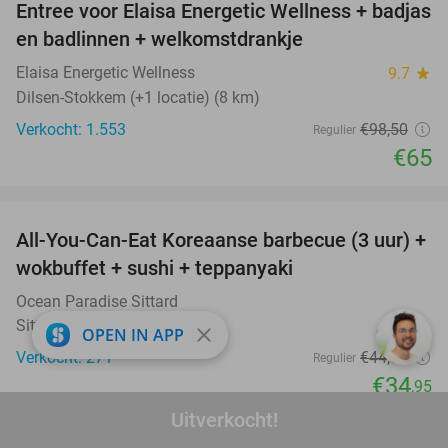
Entree voor Elaisa Energetic Wellness + badjas
34%
en badlinnen + welkomstdrankje
Elaisa Energetic Wellness
9.7
star
Dilsen-Stokkem (+1 locatie) (8 km)
Verkocht: 1.553
€98
,50
Regulier
€65
favorite_border
All-You-Can-Eat Koreaanse barbecue (3 uur) +
21%
wokbuffet + sushi + teppanyaki
Ocean Paradise Sittard
Sittard
close
OPEN IN APP
Verkocht: 271
€44
,34
Regulier
€34
,95
favorite_border
Uitverkocht!