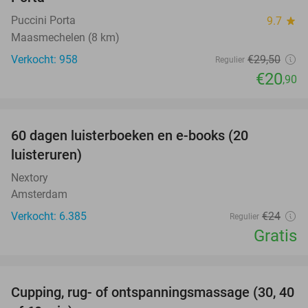
Puccini Porta
9.7
star
Maasmechelen (8 km)
Verkocht: 958
€29
,50
Regulier
€20
,90
favorite_border
100%
60 dagen luisterboeken en e-books (20
luisteruren)
Nextory
Amsterdam
Verkocht: 6.385
€24
Regulier
Gratis
favorite_border
Cupping, rug- of ontspanningsmassage (30, 40
60%