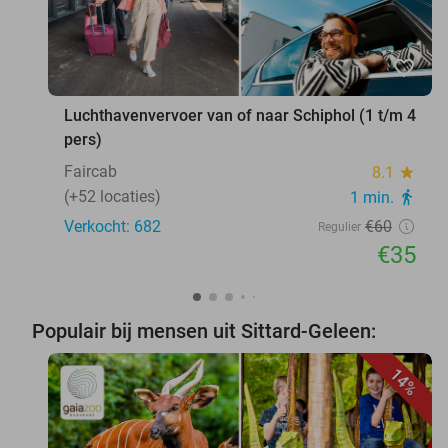
favorite_border
Luchthavenvervoer van of naar Schiphol (1 t/m 4
pers)
Faircab
8.1
star
(+52 locaties)
1 min.
directions_walk
Verkocht: 682
€60
Regulier
€35
Populair bij mensen uit Sittard-Geleen:
14%