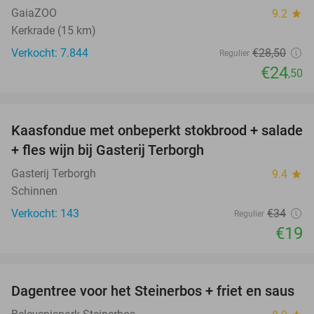
GaiaZOO
9.2
star
Kerkrade (15 km)
Verkocht: 7.844
€28
,50
Regulier
€24
,50
favorite_border
Kaasfondue met onbeperkt stokbrood + salade
44%
+ fles wijn bij Gasterij Terborgh
Gasterij Terborgh
9.4
star
Schinnen
Verkocht: 143
€34
Regulier
€19
favorite_border
Dagentree voor het Steinerbos + friet en saus
37%