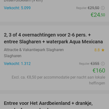
Dilsen-Stokkem (9 km)
Verkocht: 5.099
€29
,50
Regulier
€24
,50
favorite_border
2, 3 of 4 overnachtingen voor 2-6 pers. +
55%
entree Slagharen + waterpark Aqua Mexicana
Attractie & Vakantiepark Slagharen
8.8
star
Slagharen
Verkocht: 1.312
€355
Regulier
€160
Excl. ca. €8,50 per accommodatie per nacht aan lokale
heffingen
favorite_border
Entree voor Het Aardbeienland + drankje,
47%