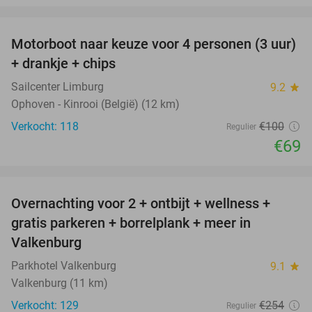
favorite_border
Motorboot naar keuze voor 4 personen (3 uur)
31%
+ drankje + chips
Sailcenter Limburg
9.2
star
Ophoven - Kinrooi (België) (12 km)
Verkocht: 118
€100
Regulier
€69
favorite_border
Overnachting voor 2 + ontbijt + wellness +
33%
gratis parkeren + borrelplank + meer in
Valkenburg
Parkhotel Valkenburg
9.1
star
Valkenburg (11 km)
Verkocht: 129
€254
Regulier