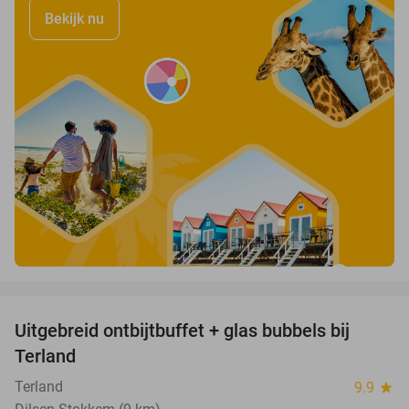
Bekijk nu
favorite_border
Uitgebreid ontbijtbuffet + glas bubbels bij
17%
Terland
Terland
9.9
star