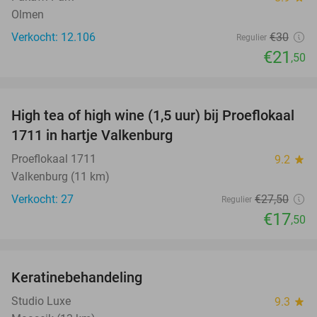
Olmen
Verkocht: 12.106
€30
Regulier
€21
,50
favorite_border
High tea of high wine (1,5 uur) bij Proeflokaal
36%
1711 in hartje Valkenburg
Proeflokaal 1711
9.2
star
Valkenburg (11 km)
Verkocht: 27
€27
,50
Regulier
€17
,50
favorite_border
Keratinebehandeling
68%
Studio Luxe
9.3
star