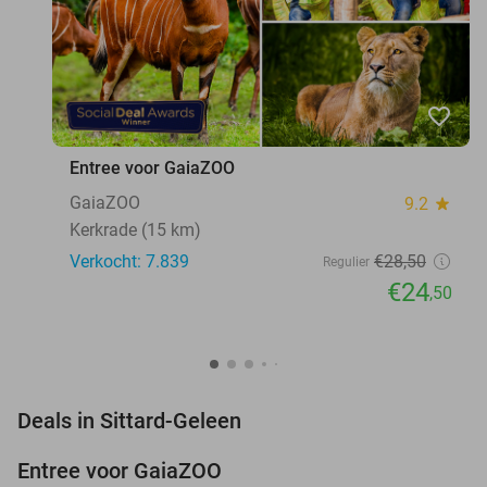
favorite_border
Entree voor GaiaZOO
GaiaZOO
9.2
star
Kerkrade (15 km)
Verkocht: 7.839
€28
,50
Regulier
€24
,50
favorite_border
Deals in Sittard-Geleen
Entree voor GaiaZOO
14%