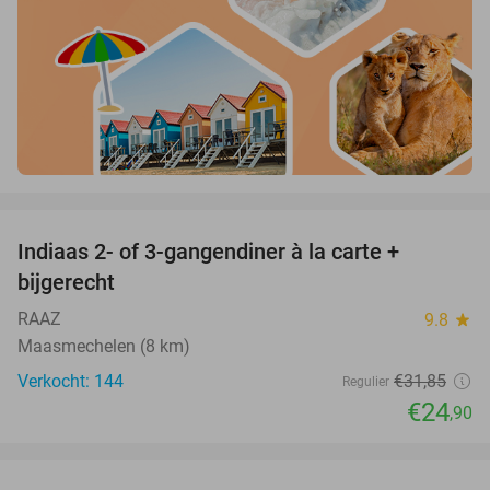
favorite_border
Indiaas 2- of 3-gangendiner à la carte +
22%
bijgerecht
RAAZ
9.8
star
Maasmechelen (8 km)
Verkocht: 144
€31
,85
Regulier
€24
,90
favorite_border