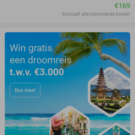
€169
Inclusief alle bijkomende kosten
Win gratis
een droomreis
t.w.v. €3.000
Doe mee!