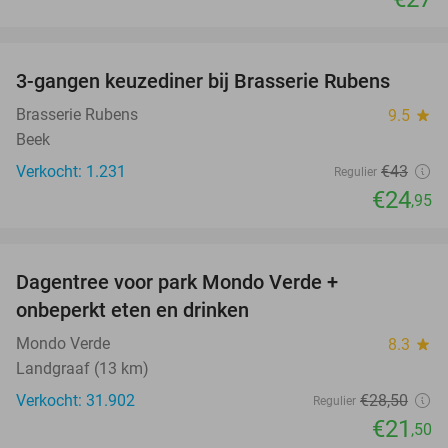
favorite_border
3-gangen keuzediner bij Brasserie Rubens
42%
Brasserie Rubens
9.5
star
Beek
Verkocht: 1.231
€43
Regulier
€24
,95
favorite_border
Dagentree voor park Mondo Verde +
25%
onbeperkt eten en drinken
Mondo Verde
8.3
star
Landgraaf (13 km)
Verkocht: 31.902
€28
,50
Regulier
€21
,50