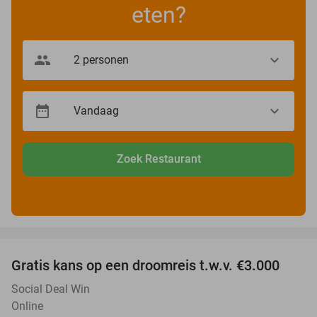
eten?
Zoek Restaurant
favorite_border
Gratis kans op een droomreis t.w.v. €3.000
Social Deal Win
Online