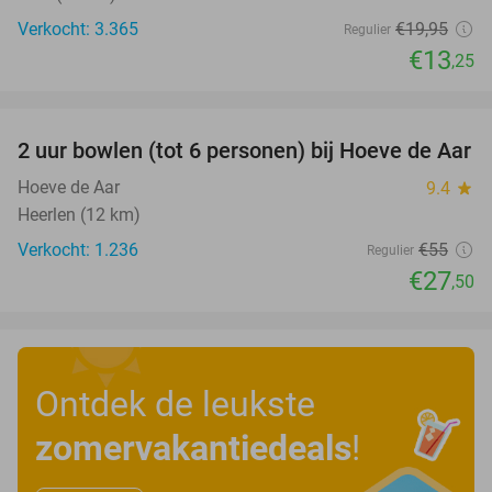
Verkocht: 3.365
€19
,95
Regulier
€13
,25
favorite_border
2 uur bowlen (tot 6 personen) bij Hoeve de Aar
50%
Hoeve de Aar
9.4
star
Heerlen (12 km)
Verkocht: 1.236
€55
Regulier
€27
,50
Ontdek de leukste
zomervakantiedeals
!