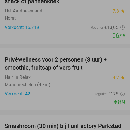
snack of pannenkoek
Het Aardbeienland
7.8
star
Horst
Verkocht: 15.719
€13
,05
Regulier
€6
,95
favorite_border
Privéwellness voor 2 personen (3 uur) +
49%
smoothie, fruitsap of vers fruit
Hair ´n Relax
9.2
star
Maasmechelen (9 km)
Verkocht: 42
€175
Regulier
€89
favorite_border
Smashroom (30 min) bij FunFactory Parkstad
47%