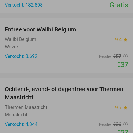
Gratis
Verkocht: 182.808
favorite_border
Entree voor Walibi Belgium
35%
Walibi Belgium
9.4
star
Wavre
Verkocht: 3.692
€57
Regulier
€37
favorite_border
Ochtend-, avond- of dagentree voor Thermen
25%
Maastricht
Thermen Maastricht
9.7
star
Maastricht
Verkocht: 4.344
€36
Regulier
€27