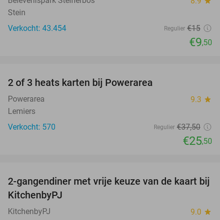
Belevenispark Steinerbos
8.9
star
Stein
Verkocht: 43.454
€15
Regulier
€9
,50
favorite_border
2 of 3 heats karten bij Powerarea
32%
Powerarea
9.3
star
Lemiers
Verkocht: 570
€37
,50
Regulier
€25
,50
favorite_border
2-gangendiner met vrije keuze van de kaart bij
23%
KitchenbyPJ
KitchenbyPJ
9.0
star