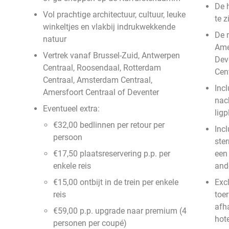
De 
Vol prachtige architectuur, cultuur, leuke
te z
winkeltjes en vlakbij indrukwekkende
De m
natuur
Ame
Vertrek vanaf Brussel-Zuid, Antwerpen
Dev
Centraal, Roosendaal, Rotterdam
Cen
Centraal, Amsterdam Centraal,
Incl
Amersfoort Centraal of Deventer
nac
Eventueel extra:
ligp
€32,00 bedlinnen per retour per
Incl
persoon
ster
€17,50 plaatsreservering p.p. per
een
enkele reis
ande
€15,00 ontbijt in de trein per enkele
Exc
reis
toer
afh
€59,00 p.p. upgrade naar premium (4
hote
personen per coupé)