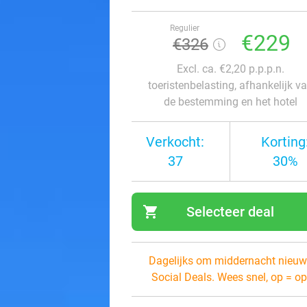
Regulier
€229
€326
Excl. ca. €2,20 p.p.p.n.
toeristenbelasting, afhankelijk v
de bestemming en het hotel
Verkocht:
Korting
37
30%
shopping_cart
Selecteer deal
navi
Dagelijks om middernacht nieuw
Social Deals. Wees snel, op = op