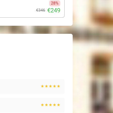
28%
€249
€346