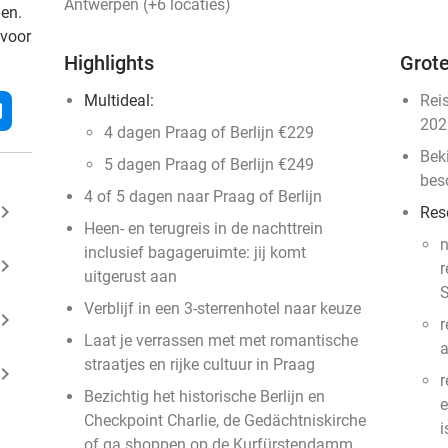
Antwerpen (+6 locaties)
den.
 voor
Highlights
Grote
Multideal:
Rei
l
202
4 dagen Praag of Berlijn €229
Bek
5 dagen Praag of Berlijn €249
bes
4 of 5 dagen naar Praag of Berlijn
ard_arrow_right
Res
Heen- en terugreis in de nachttrein
n
inclusief bagageruimte: jij komt
ard_arrow_right
r
uitgerust aan
S
Verblijf in een 3-sterrenhotel naar keuze
ard_arrow_right
r
Laat je verrassen met met romantische
straatjes en rijke cultuur in Praag
ard_arrow_right
r
Bezichtig het historische Berlijn en
e
Checkpoint Charlie, de Gedächtniskirche
i
of ga shoppen op de Kurfürstendamm