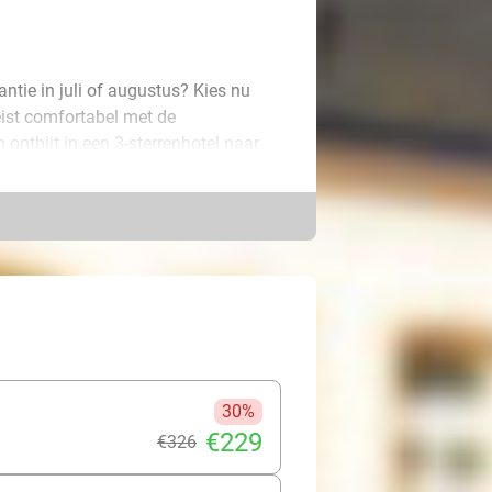
antie in juli of augustus? Kies nu
reist comfortabel met de
 ontbijt in een 3-sterrenhotel naar
een op ontdekkingstocht. De
tectuur of juist hippe wijken en
e Berlijn: iedere stad heeft z’n eigen
e cultuur en Berlijn barst van de
ende citytrip naartoe?
30%
€229
€326