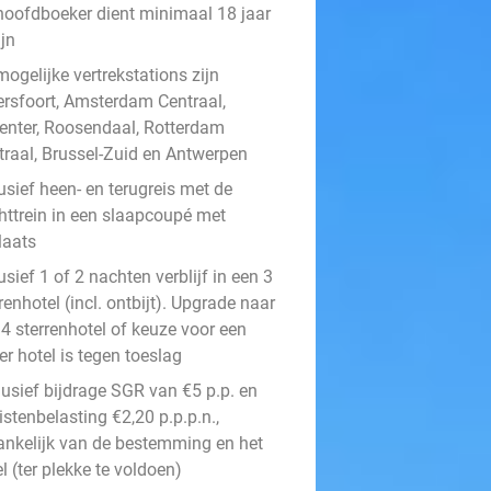
hoofdboeker dient minimaal 18 jaar
ijn
ogelijke vertrekstations zijn
rsfoort, Amsterdam Centraal,
enter, Roosendaal, Rotterdam
traal, Brussel-Zuid en Antwerpen
usief heen- en terugreis met de
httrein in een slaapcoupé met
laats
usief 1 of 2 nachten verblijf in een 3
renhotel (incl. ontbijt). Upgrade naar
 4 sterrenhotel of keuze voor een
r hotel is tegen toeslag
lusief bijdrage SGR van €5 p.p. en
istenbelasting €2,20 p.p.p.n.,
ankelijk van de bestemming en het
l (ter plekke te voldoen)