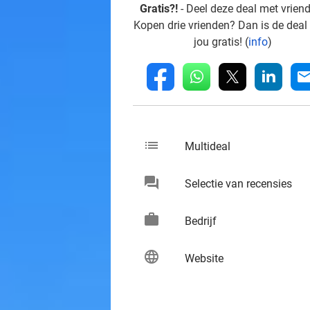
Gratis?!
- Deel deze deal met vrien
Kopen drie vrienden? Dan is de deal
jou gratis! (
info
)
whatsapp
linkedin
fb
mai
list
keybo
Multideal
chat
keybo
Selectie van recensies
work
keybo
Bedrijf
language
keybo
Website