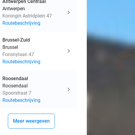
Antwerpen Centraal
Antwerpen
Koningin Astridplein 47
Routebeschrijving
Brussel-Zuid
Brussel
Fonsnylaan 47
Routebeschrijving
Roosendaal
Roosendaal
Spoorstraat 7
Routebeschrijving
Meer weergeven