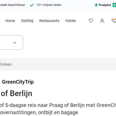
 week beschikbaar
10+ miljoen leden
Home
Dichtbij
Restaurants
Hotels
keyboard_arrow_down
>
GreenCityTrip
of Berlijn
of 5-daagse reis naar Praag of Berlijn met GreenCit
elovernachtingen, ontbijt en bagage