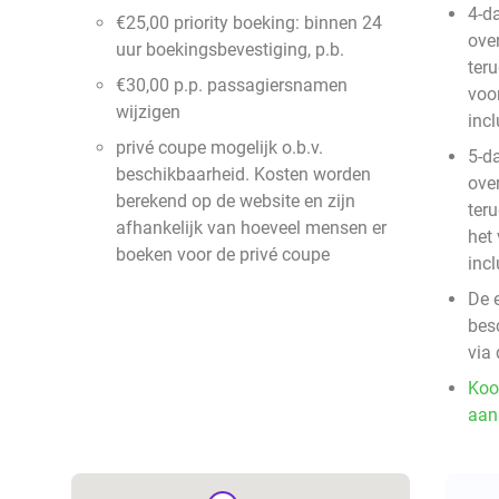
4-da
€25,00 priority boeking: binnen 24
ove
uur boekingsbevestiging, p.b.
teru
€30,00 p.p. passagiersnamen
voor
wijzigen
incl
privé coupe mogelijk o.b.v.
5-d
beschikbaarheid. Kosten worden
ove
berekend op de website en zijn
teru
afhankelijk van hoeveel mensen er
het 
boeken voor de privé coupe
incl
De 
besc
via 
Koo
aan