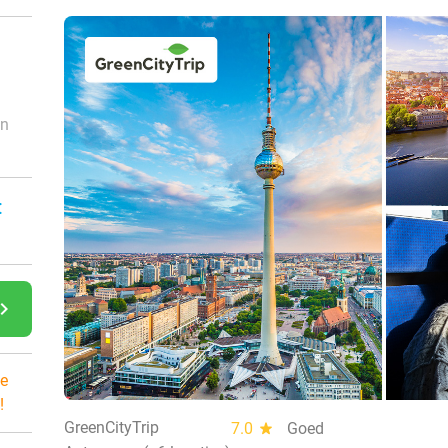
an
:
gate_next
e
!
GreenCityTrip
7.0
star
Goed