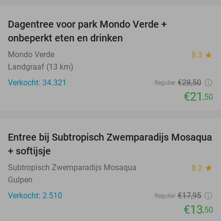
Dagentree voor park Mondo Verde +
25%
onbeperkt eten en drinken
Mondo Verde
8.3
star
Landgraaf (13 km)
Verkocht: 34.321
€28
,50
Regulier
€21
,50
favorite_border
Entree bij Subtropisch Zwemparadijs Mosaqua
25%
+ softijsje
Subtropisch Zwemparadijs Mosaqua
8.2
star
Gulpen
Verkocht: 2.510
€17
,95
Regulier
€13
,50