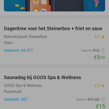
favorite_border
Dagentree voor het Steinerbos + friet en saus
37%
Belevenispark Steinerbos
8.9
star
Stein
Verkocht: 44.377
€15
Regulier
€9
,50
favorite_border
Saunadag bij GOOS Spa & Wellness
52%
GOOS Spa & Wellness
8.8
star
Posterholt
Verkocht: 207
€31
,50
Regulier
€15