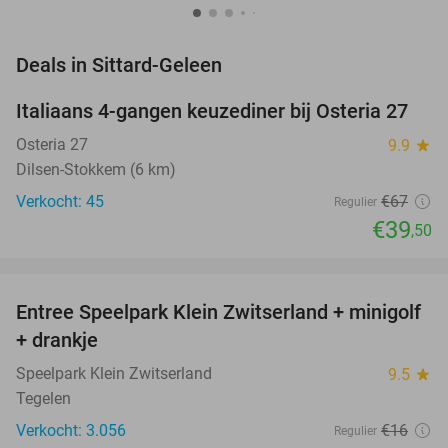
favorite_border
Deals in Sittard-Geleen
Italiaans 4-gangen keuzediner bij Osteria 27
41%
NEW
TODAY
Osteria 27
9.9
star
Dilsen-Stokkem (6 km)
Verkocht: 45
€67
Regulier
€39
,50
favorite_border
Entree Speelpark Klein Zwitserland + minigolf
38%
+ drankje
Speelpark Klein Zwitserland
9.5
star
Tegelen
Verkocht: 3.056
€16
Regulier