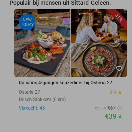
Populair bij mensen uit Sittard-Geleen:
41%
NEW
TODAY
favorite_border
Italiaans 4-gangen keuzediner bij Osteria 27
Osteria 27
9.9
star
Dilsen-Stokkem (6 km)
Verkocht: 45
€67
Regulier
€39
,50