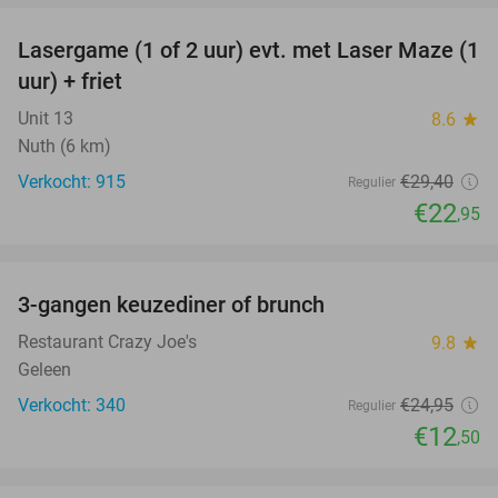
Lasergame (1 of 2 uur) evt. met Laser Maze (1
22%
uur) + friet
Unit 13
8.6
star
Nuth (6 km)
Verkocht: 915
€29
,40
Regulier
€22
,95
favorite_border
3-gangen keuzediner of brunch
50%
Restaurant Crazy Joe's
9.8
star
Geleen
Verkocht: 340
€24
,95
Regulier
€12
,50
favorite_border