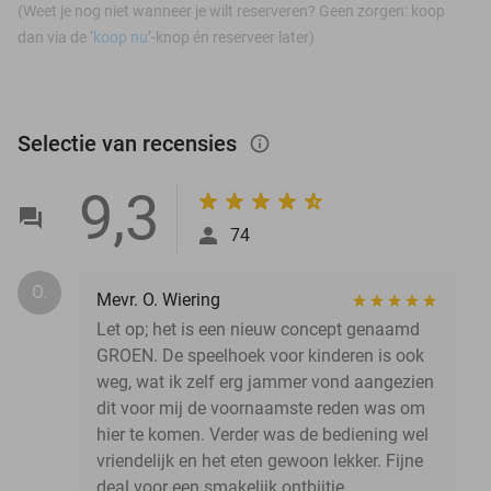
(Weet je nog niet wanneer je wilt reserveren? Geen zorgen: koop
dan via de ‘
koop nu
’-knop én reserveer later)
Selectie van recensies
info_outlined
9,3
74
O.
Mevr. O. Wiering
Let op; het is een nieuw concept genaamd
GROEN. De speelhoek voor kinderen is ook
weg, wat ik zelf erg jammer vond aangezien
dit voor mij de voornaamste reden was om
hier te komen. Verder was de bediening wel
vriendelijk en het eten gewoon lekker. Fijne
deal voor een smakelijk ontbijtje.