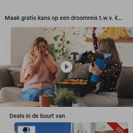
Maak gratis kans op een droomreis t.w.v. €3.000!
play_circle
Deals in de buurt van
33%