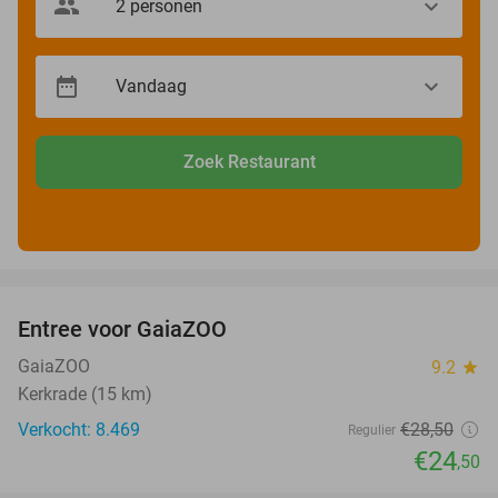
Zoek Restaurant
favorite_border
Entree voor GaiaZOO
14%
GaiaZOO
9.2
star
Kerkrade (15 km)
Verkocht: 8.469
€28
,50
Regulier
€24
,50
favorite_border