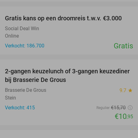
favorite_border
Gratis kans op een droomreis t.w.v. €3.000
Social Deal Win
Online
Gratis
Verkocht: 186.700
favorite_border
2-gangen keuzelunch of 3-gangen keuzediner
30%
bij Brasserie De Grous
Brasserie De Grous
9.7
star
Stein
Verkocht: 415
€15
,70
Regulier
€10
,95
favorite_border