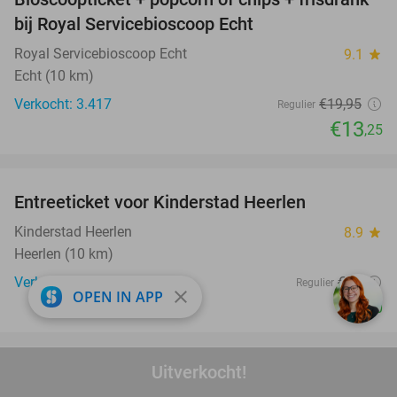
34%
bij Royal Servicebioscoop Echt
Royal Servicebioscoop Echt
9.1
star
Echt (10 km)
Verkocht: 3.417
€19
,95
Regulier
€13
,25
favorite_border
Entreeticket voor Kinderstad Heerlen
32%
Kinderstad Heerlen
8.9
star
Heerlen (10 km)
Verkocht: 10.540
€14
Regulier
close
OPEN IN APP
€9
,50
favorite_border
Uitverkocht!
Privéwellness voor 2 personen (3 uur) +
43%