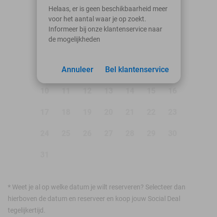
augustus 2026
Helaas, er is geen beschikbaarheid meer
voor het aantal waar je op zoekt.
Ma
Di
Wo
Do
Vr
Za
Zo
Informeer bij onze klantenservice naar
de mogelijkheden
1
2
3
Annuleer
4
5
Bel klantenservice
6
7
8
9
10
11
12
13
14
15
16
17
18
19
20
21
22
23
24
25
26
27
28
29
30
31
*
Weet je al op welke datum je wilt reserveren? Selecteer dan
hierboven de datum en reserveer en koop jouw Social Deal
tegelijkertijd.