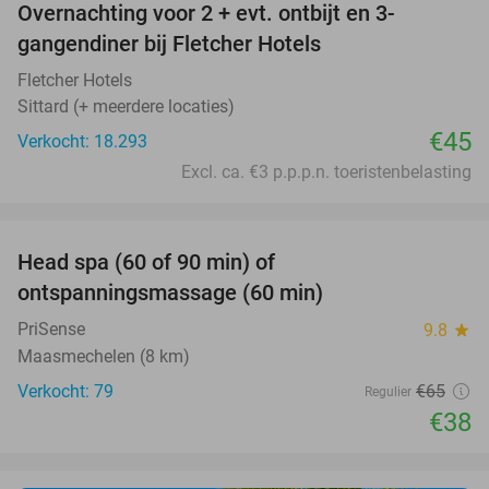
Overnachting voor 2 + evt. ontbijt en 3-
gangendiner bij Fletcher Hotels
Fletcher Hotels
Sittard (+ meerdere locaties)
€45
Verkocht: 18.293
Excl. ca. €3 p.p.p.n. toeristenbelasting
favorite_border
Head spa (60 of 90 min) of
42%
ontspanningsmassage (60 min)
PriSense
9.8
star
Maasmechelen (8 km)
Verkocht: 79
€65
Regulier
€38