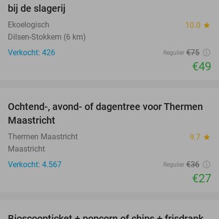
bij de slagerij
Ekoelogisch
10.0
star
Dilsen-Stokkem (6 km)
Verkocht: 426
€75
Regulier
€49
favorite_border
Ochtend-, avond- of dagentree voor Thermen
25%
Maastricht
Thermen Maastricht
9.7
star
Maastricht
Verkocht: 4.567
€36
Regulier
€27
favorite_border
Bioscoopticket + popcorn of chips + frisdrank