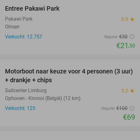
Entree Pakawi Park
28%
Pakawi Park
8.9
star
Olmen
Verkocht: 12.757
€30
Regulier
€21
,50
favorite_border
Motorboot naar keuze voor 4 personen (3 uur)
31%
+ drankje + chips
Sailcenter Limburg
9.2
star
Ophoven - Kinrooi (België) (12 km)
Verkocht: 125
€100
Regulier
€69
favorite_border