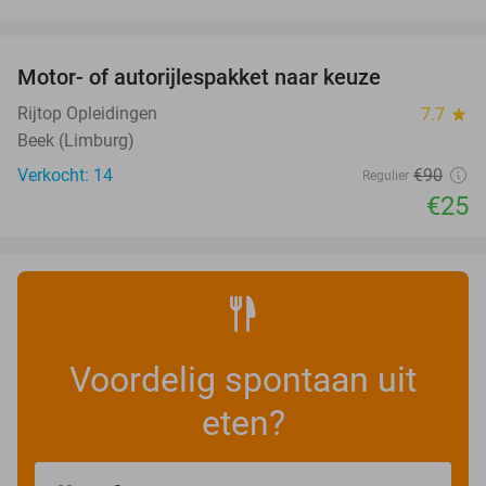
favorite_border
Motor- of autorijlespakket naar keuze
72%
Rijtop Opleidingen
7.7
star
Beek (Limburg)
Verkocht: 14
€90
Regulier
€25
Voordelig spontaan uit
eten?