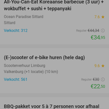
All-You-Can-Eat Koreaanse barbecue (3 uur) +
21%
wokbuffet + sushi + teppanyaki
Ocean Paradise Sittard
7.6
star
Sittard
Verkocht: 312
€44
,34
Regulier
€34
,95
favorite_border
(E-)scooter of e-bike huren (hele dag)
25%
Scooterverhuur Limburg
9.6
star
Valkenburg (+1 locatie) (10 km)
Verkocht: 561
€30
Regulier
€22
,50
favorite_border
BBQ-pakket voor 5 à 7 personen voor afhaal
35%