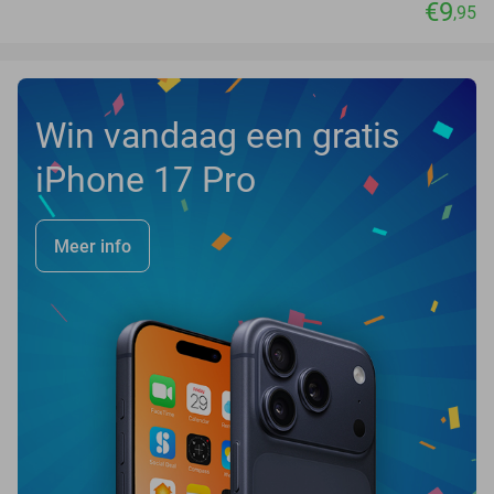
€9
,95
Win vandaag een gratis
iPhone 17 Pro
Meer info