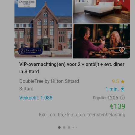
favorite_border
VIP-overnachting(en) voor 2 + ontbijt + evt. diner
in Sittard
DoubleTree by Hilton Sittard
9.5
star
Sittard
1 min.
directions_walk
Verkocht: 1.088
€206
Regulier
€139
Excl. ca. €5,75 p.p.p.n. toeristenbelasting