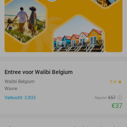
favorite_border
Entree voor Walibi Belgium
35%
Walibi Belgium
9.4
star
Wavre
Verkocht: 3.833
€57
Regulier
€37
favorite_border