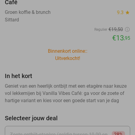
Café
Groen koffie & brunch
9.3
star
Sittard
€19
,50
Regulier
€13
,95
Binnenkort online::
Uitverkocht!
In het kort
Geniet van een heerlijk ontbijt met een etagère naar keuze
vol lekkernijen bij Vanilla Vibes Café: ga voor de zoete of
hartige variant en kies voor een goede start van je dag
Selecteer jouw deal
Zoete ontbijt-etagère (geldig tussen 10.00 en
28%