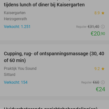
tijdens lunch of diner bij Kaisergarten
Kaisergarten
8.9
star
Herzogenrath
Verkocht: 1.251
€31
,40
Regulier
€20
,90
favorite_border
Cupping, rug- of ontspanningsmassage (30, 40
60%
of 60 min)
Praktijk You Sound
9.2
star
Sittard
Verkocht: 154
€60
Regulier
€24
favorite_border