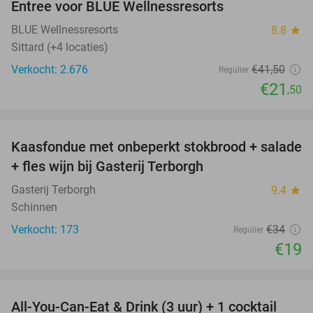
Entree voor BLUE Wellnessresorts
48%
BLUE Wellnessresorts
8.8
star
Sittard (+4 locaties)
Verkocht: 2.676
€41
,50
Regulier
€21
,50
favorite_border
Kaasfondue met onbeperkt stokbrood + salade
44%
+ fles wijn bij Gasterij Terborgh
Gasterij Terborgh
9.4
star
Schinnen
Verkocht: 173
€34
Regulier
€19
favorite_border
All-You-Can-Eat & Drink (3 uur) + 1 cocktail
33%