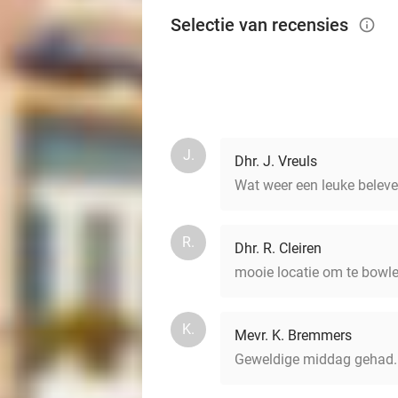
Selectie van recensies
info_outlined
J.
Dhr. J. Vreuls
Wat weer een leuke beleven
R.
Dhr. R. Cleiren
mooie locatie om te bowle
K.
Mevr. K. Bremmers
Geweldige middag gehad.