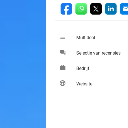
whatsapp
linkedin
fb
mai
list
keybo
Multideal
chat
keybo
Selectie van recensies
work
keybo
Bedrijf
language
keybo
Website