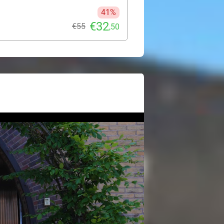
41%
€32
€55
,50