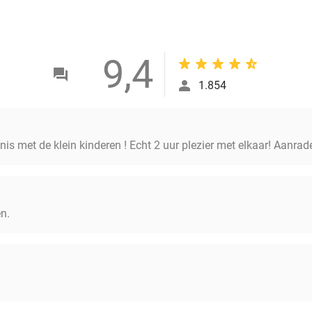
9,4
1.854
is met de klein kinderen ! Echt 2 uur plezier met elkaar! Aanrade
n.