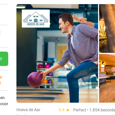
:
gate_next
e
!
den.
 voor
Hoeve de Aar
9.4
star
Perfect • 1.854 beoord