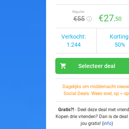
Regulier
€27
€55
,50
Verkocht:
Korting
1.244
50%
shopping_cart
Selecteer deal
navi
Dagelijks om middernacht nieuw
Social Deals. Wees snel, op = op
Gratis?!
- Deel deze deal met vrien
Kopen drie vrienden? Dan is de deal
jou gratis! (
info
)