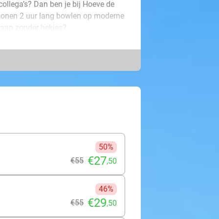
f collega’s? Dan ben je bij Hoeve de
sonen 2 uur lang bowlen op moderne
 aan zonder hekjes?
Heerlen, gelegen in een prachtige
ect te combineren met een lekkere
rras achteraf. Ideaal voor een leuk
50%
€27
€55
,50
46%
€29
€55
,50