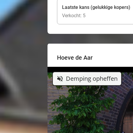
Laatste kans (gelukkige kopers)
Verkocht: 5
Hoeve de Aar
Demping opheffen
volume_off