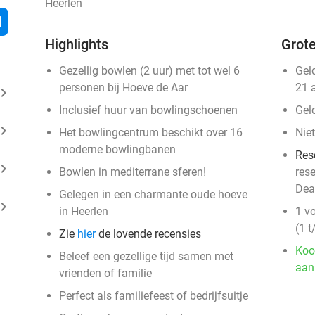
Heerlen
l
Highlights
Grote
Gezellig bowlen (2 uur) met tot wel 6
Gel
personen bij Hoeve de Aar
21 
ard_arrow_right
Inclusief huur van bowlingschoenen
Gel
ard_arrow_right
Het bowlingcentrum beschikt over 16
Niet
moderne bowlingbanen
Res
ard_arrow_right
Bowlen in mediterrane sferen!
res
Dea
Gelegen in een charmante oude hoeve
ard_arrow_right
in Heerlen
1 v
(1 
Zie
hier
de lovende recensies
Koo
Beleef een gezellige tijd samen met
aan
vrienden of familie
Perfect als familiefeest of bedrijfsuitje