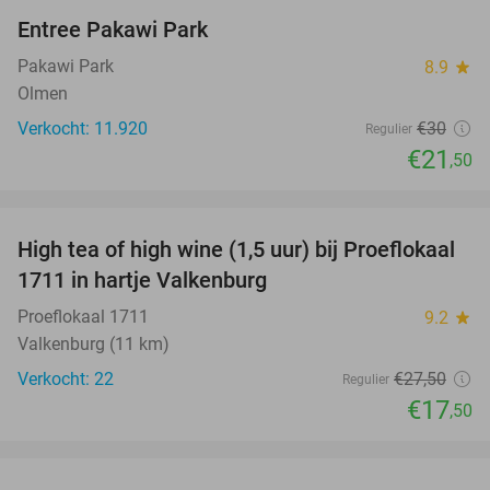
Entree Pakawi Park
28%
Pakawi Park
8.9
star
Olmen
Verkocht: 11.920
€30
Regulier
€21
,50
favorite_border
High tea of high wine (1,5 uur) bij Proeflokaal
36%
1711 in hartje Valkenburg
Proeflokaal 1711
9.2
star
Valkenburg (11 km)
Verkocht: 22
€27
,50
Regulier
€17
,50
favorite_border