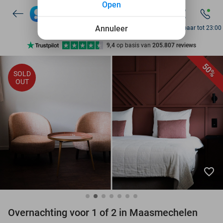
Open
7 dagen per week beschikbaar
10+ miljoen leden
Annuleer
Bereikbaar tot 23:00
9,4
op basis van
205.807 reviews
Ontdek 15.000+ deals
50%
SOLD
7 dagen per week beschikbaar
OUT
10+ miljoen leden
favorite_border
Overnachting voor 1 of 2 in Maasmechelen