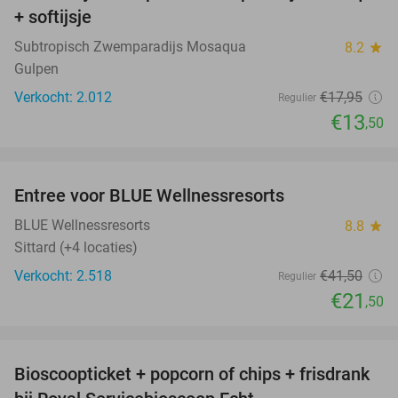
+ softijsje
Subtropisch Zwemparadijs Mosaqua
8.2
star
Gulpen
Verkocht: 2.012
€17
,95
Regulier
€13
,50
favorite_border
Entree voor BLUE Wellnessresorts
48%
BLUE Wellnessresorts
8.8
star
Sittard (+4 locaties)
Verkocht: 2.518
€41
,50
Regulier
€21
,50
favorite_border
Bioscoopticket + popcorn of chips + frisdrank
34%