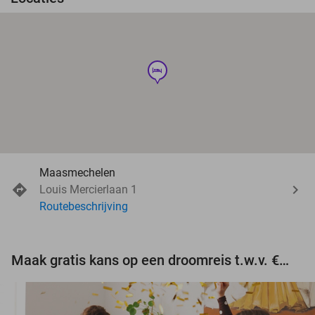
hotel
Maasmechelen
Louis Mercierlaan 1
Routebeschrijving
Maak gratis kans op een droomreis t.w.v. €3.000!