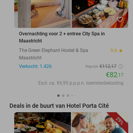
favorite_border
Overnachting voor 2 + entree City Spa in
Maastricht
The Green Elephant Hostel & Spa
9.0
star
Maastricht
Verkocht: 1.426
€112
,17
Regulier
€82
,17
Excl. ca. €6,95 p.p.p.n. toeristenbelasting
Deals in de buurt van Hotel Porta Cité
29%