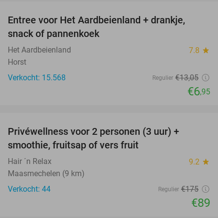
Entree voor Het Aardbeienland + drankje,
47%
snack of pannenkoek
Het Aardbeienland
7.8
star
Horst
Verkocht: 15.568
€13
,05
Regulier
€6
,95
favorite_border
Privéwellness voor 2 personen (3 uur) +
49%
smoothie, fruitsap of vers fruit
Hair ´n Relax
9.2
star
Maasmechelen (9 km)
Verkocht: 44
€175
Regulier
€89