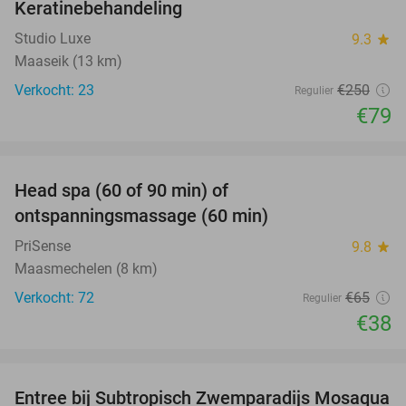
Keratinebehandeling
68%
Studio Luxe
9.3
star
Maaseik (13 km)
Verkocht: 23
€250
Regulier
€79
favorite_border
Head spa (60 of 90 min) of
42%
ontspanningsmassage (60 min)
PriSense
9.8
star
Maasmechelen (8 km)
Verkocht: 72
€65
Regulier
€38
favorite_border
Entree bij Subtropisch Zwemparadijs Mosaqua
25%