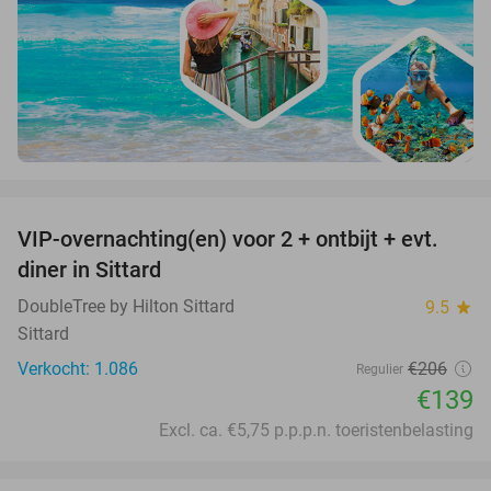
favorite_border
VIP-overnachting(en) voor 2 + ontbijt + evt.
33%
diner in Sittard
DoubleTree by Hilton Sittard
9.5
star
Sittard
Verkocht: 1.086
€206
Regulier
€139
Excl. ca. €5,75 p.p.p.n. toeristenbelasting
favorite_border