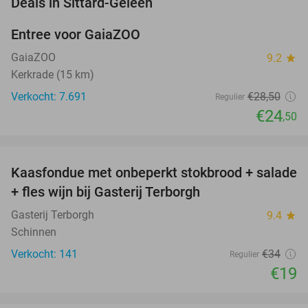
favorite_border
Deals in Sittard-Geleen
Entree voor GaiaZOO
14%
GaiaZOO
9.2
star
Kerkrade (15 km)
Verkocht: 7.691
€28
,50
Regulier
€24
,50
favorite_border
Kaasfondue met onbeperkt stokbrood + salade
44%
+ fles wijn bij Gasterij Terborgh
Gasterij Terborgh
9.4
star
Schinnen
Verkocht: 141
€34
Regulier
€19
favorite_border