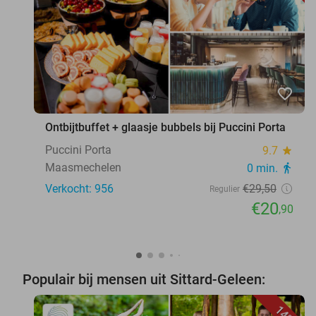
favorite_border
Ontbijtbuffet + glaasje bubbels bij Puccini Porta
Puccini Porta
9.7
star
Maasmechelen
0 min.
directions_walk
Verkocht: 956
€29
,50
Regulier
€20
,90
Populair bij mensen uit Sittard-Geleen:
14%