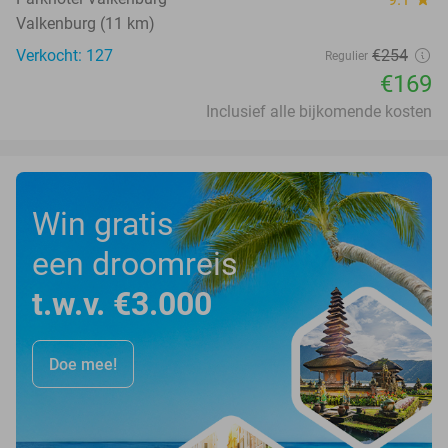
Valkenburg (11 km)
Verkocht: 127
€254
Regulier
€169
Inclusief alle bijkomende kosten
Win gratis
een droomreis
t.w.v. €3.000
Doe mee!