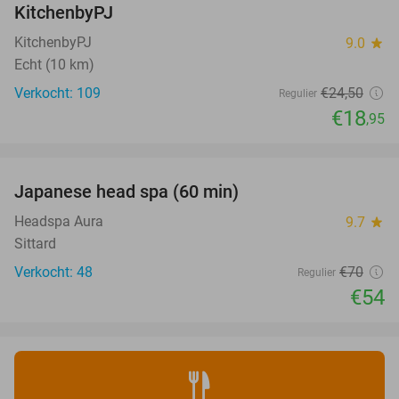
KitchenbyPJ
KitchenbyPJ
9.0
star
Echt (10 km)
Verkocht: 109
€24
,50
Regulier
€18
,95
favorite_border
Japanese head spa (60 min)
23%
Headspa Aura
9.7
star
Sittard
Verkocht: 48
€70
Regulier
€54