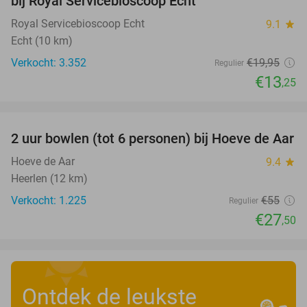
bij Royal Servicebioscoop Echt
Royal Servicebioscoop Echt
9.1
star
Echt (10 km)
Verkocht: 3.352
€19
,95
Regulier
€13
,25
favorite_border
2 uur bowlen (tot 6 personen) bij Hoeve de Aar
50%
Hoeve de Aar
9.4
star
Heerlen (12 km)
Verkocht: 1.225
€55
Regulier
€27
,50
Ontdek de leukste