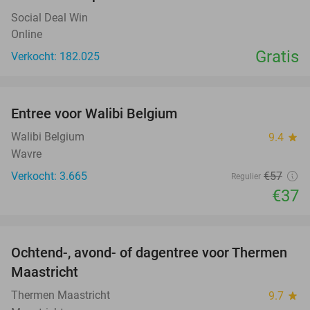
Social Deal Win
Online
Gratis
Verkocht: 182.025
favorite_border
Entree voor Walibi Belgium
35%
Walibi Belgium
9.4
star
Wavre
Verkocht: 3.665
€57
Regulier
€37
favorite_border
Ochtend-, avond- of dagentree voor Thermen
25%
Maastricht
Thermen Maastricht
9.7
star