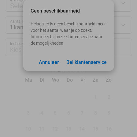
Selecteer jouw deal
Geen beschikbaarheid
Aantal kamers:
Helaas, er is geen beschikbaarheid meer
1 kamer
voor het aantal waar je op zoekt.
Informeer bij onze klantenservice naar
de mogelijkheden
Inchecken
Uitchecken
Kies datum
Kies datum
Annuleer
Bel klantenservice
augustus 2026
Ma
Di
Wo
Do
Vr
Za
Zo
1
2
3
4
5
6
7
8
9
10
11
12
13
14
15
16