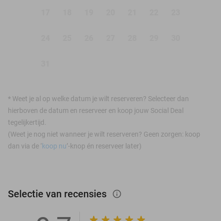
17
18
19
20
21
22
23
24
25
26
27
28
29
30
31
*
Weet je al op welke datum je wilt reserveren? Selecteer dan
hierboven de datum en reserveer en koop jouw Social Deal
tegelijkertijd.
(Weet je nog niet wanneer je wilt reserveren? Geen zorgen: koop
dan via de ‘
koop nu
’-knop én reserveer later)
Selectie van recensies
info_outlined