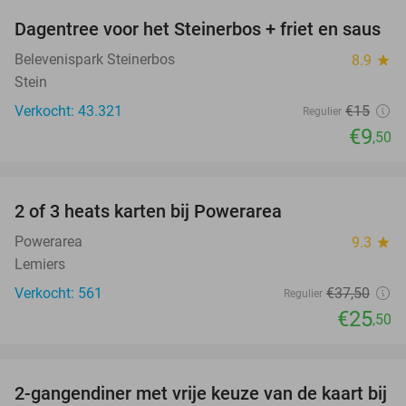
Dagentree voor het Steinerbos + friet en saus
37%
Belevenispark Steinerbos
8.9
star
Stein
Verkocht: 43.321
€15
Regulier
€9
,50
favorite_border
2 of 3 heats karten bij Powerarea
32%
Powerarea
9.3
star
Lemiers
Verkocht: 561
€37
,50
Regulier
€25
,50
favorite_border
2-gangendiner met vrije keuze van de kaart bij
23%