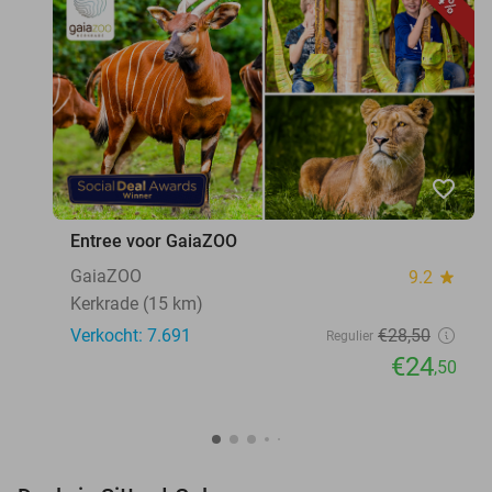
favorite_border
Entree voor GaiaZOO
GaiaZOO
9.2
star
Kerkrade (15 km)
Verkocht: 7.691
€28
,50
Regulier
€24
,50