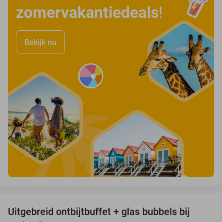
zomervakantiedeals
!
Bekijk nu
favorite_border
Uitgebreid ontbijtbuffet + glas bubbels bij
17%