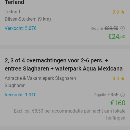
Terland
Terland
9.9
star
Dilsen-Stokkem (9 km)
Verkocht: 5.076
€29
,50
Regulier
€24
,50
favorite_border
2, 3 of 4 overnachtingen voor 2-6 pers. +
55%
entree Slagharen + waterpark Aqua Mexicana
Attractie & Vakantiepark Slagharen
8.8
star
Slagharen
Verkocht: 1.310
€355
Regulier
€160
Excl. ca. €8,50 per accommodatie per nacht aan lokale
heffingen
favorite_border