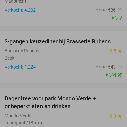
Maastricht
Verkocht: 4.292
€36
Regulier
€27
favorite_border
3-gangen keuzediner bij Brasserie Rubens
42%
Brasserie Rubens
9.5
star
Beek
Verkocht: 1.224
€43
Regulier
€24
,95
favorite_border
Dagentree voor park Mondo Verde +
25%
onbeperkt eten en drinken
Mondo Verde
8.3
star
Landgraaf (13 km)