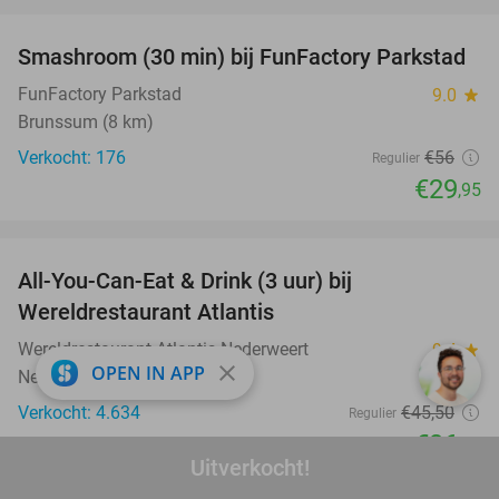
favorite_border
Smashroom (30 min) bij FunFactory Parkstad
47%
FunFactory Parkstad
9.0
star
Brunssum (8 km)
Verkocht: 176
€56
Regulier
€29
,95
favorite_border
All-You-Can-Eat & Drink (3 uur) bij
19%
Wereldrestaurant Atlantis
Wereldrestaurant Atlantis Nederweert
9.4
star
close
OPEN IN APP
Nederweert
Verkocht: 4.634
€45
,50
Regulier
€36
,95
Uitverkocht!
favorite_border