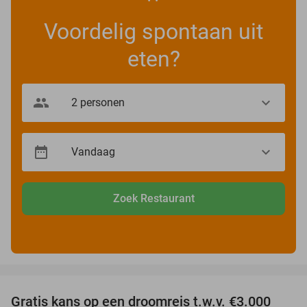
Voordelig spontaan uit
eten?
Zoek Restaurant
favorite_border
Gratis kans op een droomreis t.w.v. €3.000