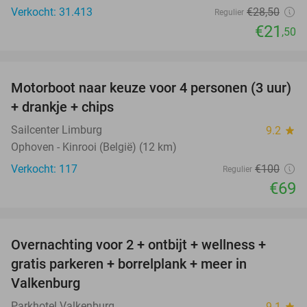
Verkocht: 31.413
€28
,50
Regulier
€21
,50
favorite_border
Motorboot naar keuze voor 4 personen (3 uur)
31%
+ drankje + chips
Sailcenter Limburg
9.2
star
Ophoven - Kinrooi (België) (12 km)
Verkocht: 117
€100
Regulier
€69
favorite_border
Overnachting voor 2 + ontbijt + wellness +
33%
gratis parkeren + borrelplank + meer in
Valkenburg
Parkhotel Valkenburg
9.1
star