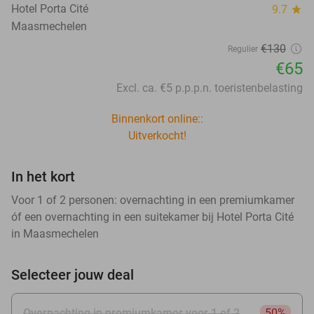
Hotel Porta Cité
9.7
star
Maasmechelen
€130
Regulier
€65
Excl. ca. €5 p.p.p.n. toeristenbelasting
Binnenkort online::
Uitverkocht!
In het kort
Voor 1 of 2 personen: overnachting in een premiumkamer
óf een overnachting in een suitekamer bij Hotel Porta Cité
in Maasmechelen
Selecteer jouw deal
Overnachting in premiumkamer voor 1 of 2
50%