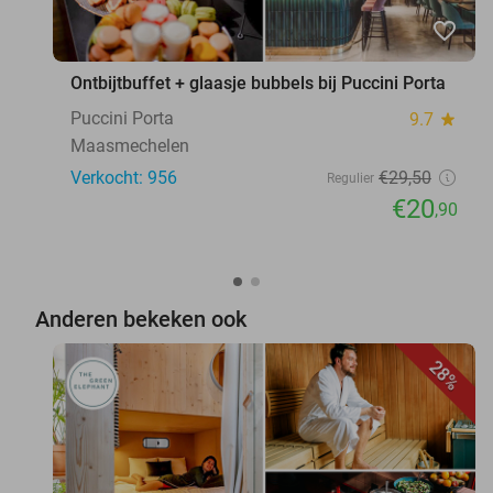
favorite_border
Ontbijtbuffet + glaasje bubbels bij Puccini Porta
Puccini Porta
9.7
star
Maasmechelen
Verkocht: 956
€29
,50
Regulier
€20
,90
Anderen bekeken ook
28%