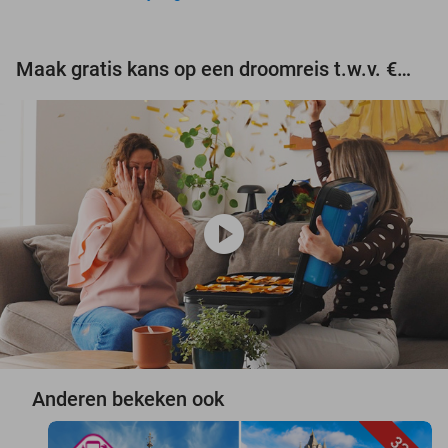
Maak gratis kans op een droomreis t.w.v. €3.000!
play_circle
Anderen bekeken ook