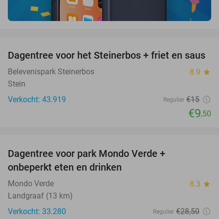
favorite_border
Dagentree voor het Steinerbos + friet en saus
37%
Belevenispark Steinerbos
8.9
star
Stein
Verkocht: 43.919
€15
Regulier
€9
,50
favorite_border
Dagentree voor park Mondo Verde +
25%
onbeperkt eten en drinken
Mondo Verde
8.3
star
Landgraaf (13 km)
Verkocht: 33.280
€28
,50
Regulier