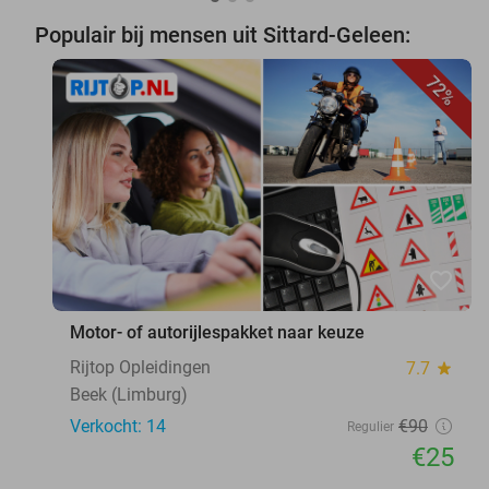
Populair bij mensen uit Sittard-Geleen:
72%
favorite_border
Motor- of autorijlespakket naar keuze
Rijtop Opleidingen
7.7
star
Beek (Limburg)
Verkocht: 14
€90
Regulier
€25