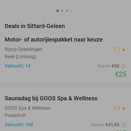
favorite_border
Deals in Sittard-Geleen
Motor- of autorijlespakket naar keuze
72%
Rijtop Opleidingen
7.7
star
Beek (Limburg)
Verkocht: 14
€90
Regulier
€25
favorite_border
Saunadag bij GOOS Spa & Wellness
52%
NEW
TODAY
GOOS Spa & Wellness
8.8
star
Posterholt
Verkocht: 168
€31
,50
Regulier