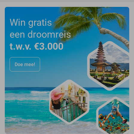
Win gratis
een droomreis
t.w.v. €3.000
Doe mee!