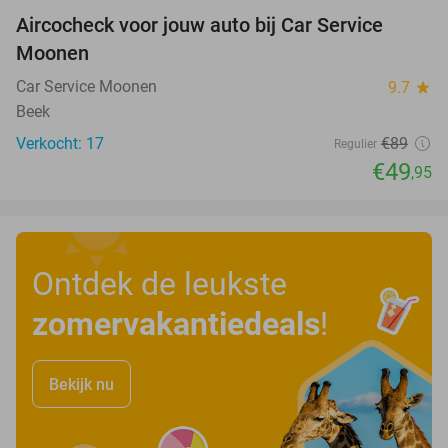
Aircocheck voor jouw auto bij Car Service
44%
Moonen
Car Service Moonen
9.7
star
Beek
Verkocht: 17
€89
Regulier
€49
,95
Ontdek de leukste
zomervakantiedeals
!
Bekijk nu