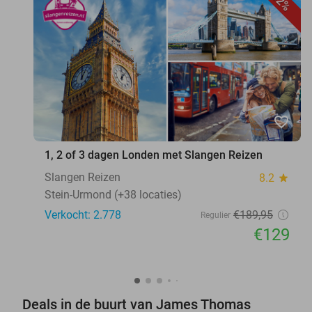
32%
favorite_border
1, 2 of 3 dagen Londen met Slangen Reizen
Slangen Reizen
8.2
star
Stein-Urmond (+38 locaties)
Verkocht: 2.778
€189
,95
Regulier
€129
Deals in de buurt van James Thomas