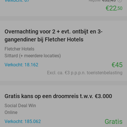
Verkocht: 67
€32
,45
Regulier
€22
,50
favorite_border
Overnachting voor 2 + evt. ontbijt en 3-
gangendiner bij Fletcher Hotels
Fletcher Hotels
Sittard (+ meerdere locaties)
€45
Verkocht: 18.162
Excl. ca. €3 p.p.p.n. toeristenbelasting
favorite_border
Gratis kans op een droomreis t.w.v. €3.000
Social Deal Win
Online
Gratis
Verkocht: 185.062