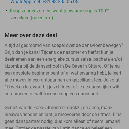
WhatsApp met: +31 88 205 05 05
Koop zonder zorgen, want jouw aankoop is 100%
verzekerd (meer info)
Meer over deze deal
Altijd al gedroomd van soepel over de dansvloer bewegen?
Grijp dan je kans! Tijdens de nazomer en herfst kun je
deelnemen aan een energieke cursus salsa, bachata en/of
kizomba bij de dansschool in De Oase in Sittard. Of je nu
een absolute beginner bent of al wat ervaring hebt, je leert
alle moves in een ontspannen en gezellige sfeer. Je volgt
10 weken les, waarbij je zelf kiest of je de dansstijlen wilt
combineren of wilt focussen op één danssoort.
Geniet van de koele atmosfeer dankzij de airco, maak
nieuwe vrienden en laat je meevoeren door de ritmes. Er is
geen danspartner nodig, dus kom alleen of neem iemand
mee. Ontdek de passie van Latin dance en beleef een