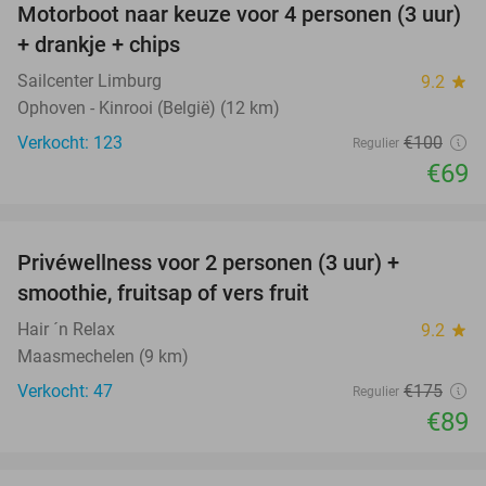
Motorboot naar keuze voor 4 personen (3 uur)
31%
+ drankje + chips
Sailcenter Limburg
9.2
star
Ophoven - Kinrooi (België) (12 km)
Verkocht: 123
€100
Regulier
€69
favorite_border
Privéwellness voor 2 personen (3 uur) +
49%
smoothie, fruitsap of vers fruit
Hair ´n Relax
9.2
star
Maasmechelen (9 km)
Verkocht: 47
€175
Regulier
€89
favorite_border