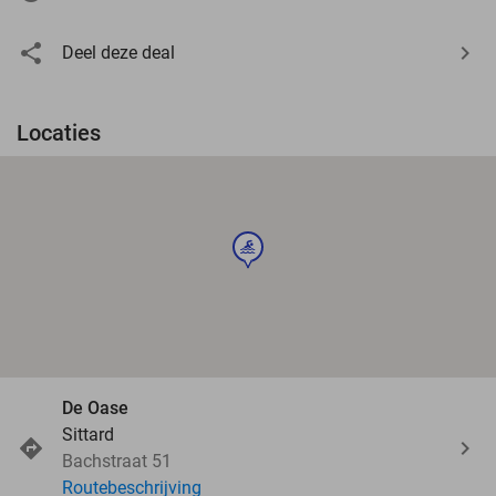
Deel deze deal
Locaties
sport
De Oase
Sittard
Bachstraat 51
Routebeschrijving