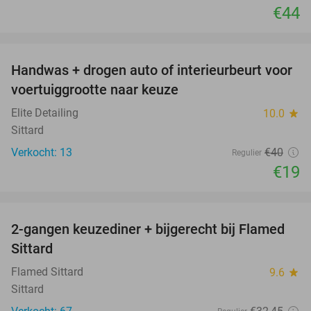
€44
favorite_border
Handwas + drogen auto of interieurbeurt voor
53%
voertuiggrootte naar keuze
Elite Detailing
10.0
star
Sittard
Verkocht: 13
€40
Regulier
€19
favorite_border
2-gangen keuzediner + bijgerecht bij Flamed
31%
Sittard
Flamed Sittard
9.6
star
Sittard