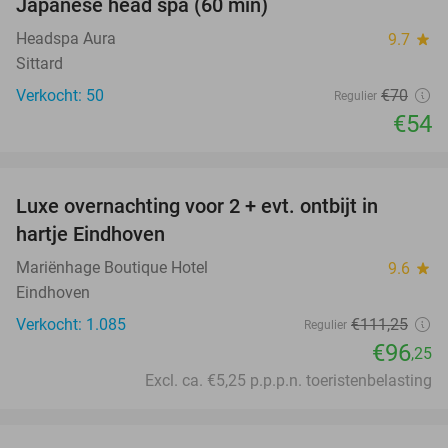
Japanese head spa (60 min)
23%
Headspa Aura
9.7
star
Sittard
Verkocht: 50
€70
Regulier
€54
favorite_border
Luxe overnachting voor 2 + evt. ontbijt in
14%
hartje Eindhoven
Mariënhage Boutique Hotel
9.6
star
Eindhoven
Verkocht: 1.085
€111
,25
Regulier
€96
,25
Excl. ca. €5,25 p.p.p.n. toeristenbelasting
favorite_border