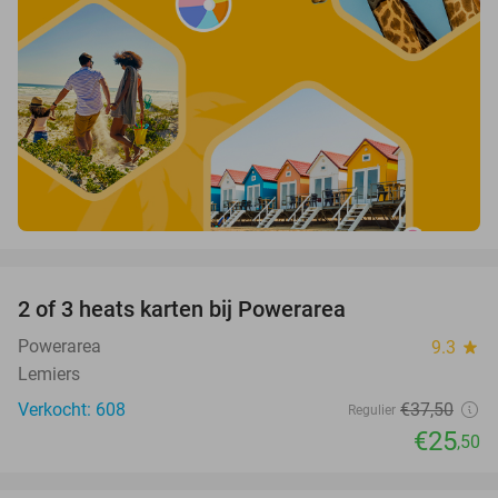
favorite_border
2 of 3 heats karten bij Powerarea
32%
Powerarea
9.3
star
Lemiers
Verkocht: 608
€37
,50
Regulier
€25
,50
favorite_border