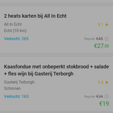
favorite_border
2 heats karten bij All In Echt
39%
All In Echt
9.1
star
Echt (10 km)
Verkocht: 265
€45
Regulier
€27
,50
favorite_border
Kaasfondue met onbeperkt stokbrood + salade
44%
+ fles wijn bij Gasterij Terborgh
Gasterij Terborgh
9.4
star
Schinnen
Verkocht: 163
€34
Regulier
€19