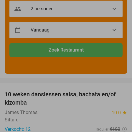
Zoek Restaurant
favorite_border
10 weken danslessen salsa, bachata en/of
56%
kizomba
James Thomas
10.0
star
Sittard
Verkocht: 12
€100
Regulier