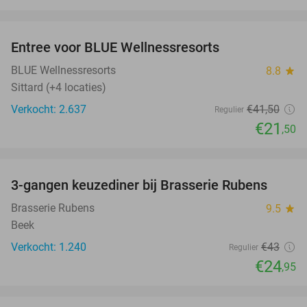
favorite_border
Entree voor BLUE Wellnessresorts
48%
BLUE Wellnessresorts
8.8
star
Sittard (+4 locaties)
Verkocht: 2.637
€41
,50
Regulier
€21
,50
favorite_border
3-gangen keuzediner bij Brasserie Rubens
42%
Brasserie Rubens
9.5
star
Beek
Verkocht: 1.240
€43
Regulier
€24
,95
favorite_border