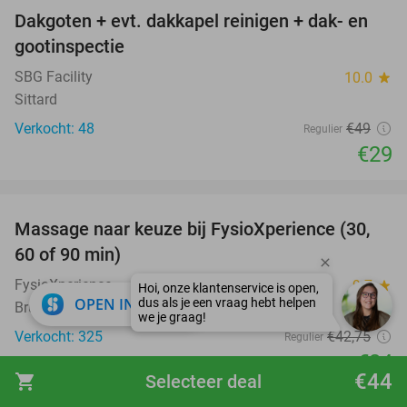
Dakgoten + evt. dakkapel reinigen + dak- en
41%
gootinspectie
SBG Facility
10.0
star
Sittard
Verkocht: 48
€49
Regulier
€29
favorite_border
Massage naar keuze bij FysioXperience (30,
44%
60 of 90 min)
FysioXperience
9.7
star
close
OPEN IN APP
Brunssum (+2 locaties) (7 km)
Verkocht: 325
€42
,75
Regulier
€24
€44
shopping_cart
Selecteer deal
favorite_border