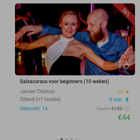
56%
favorite_border
Salsacursus voor beginners (10 weken)
James Thomas
10
star
Sittard (+1 locatie)
0 min.
directions_walk
Verkocht: 14
€100
Regulier
€44