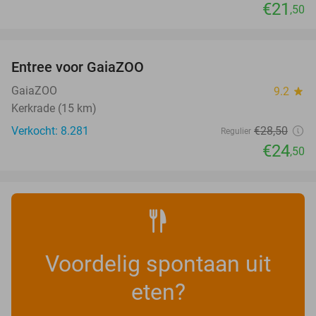
€21
,50
favorite_border
Entree voor GaiaZOO
14%
GaiaZOO
9.2
star
Kerkrade (15 km)
Verkocht: 8.281
€28
,50
Regulier
€24
,50
Voordelig spontaan uit
eten?