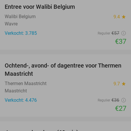
Entree voor Walibi Belgium
35%
Walibi Belgium
9.4
star
Wavre
Verkocht: 3.785
€57
Regulier
€37
favorite_border
Ochtend-, avond- of dagentree voor Thermen
25%
Maastricht
Thermen Maastricht
9.7
star
Maastricht
Verkocht: 4.476
€36
Regulier
€27
favorite_border