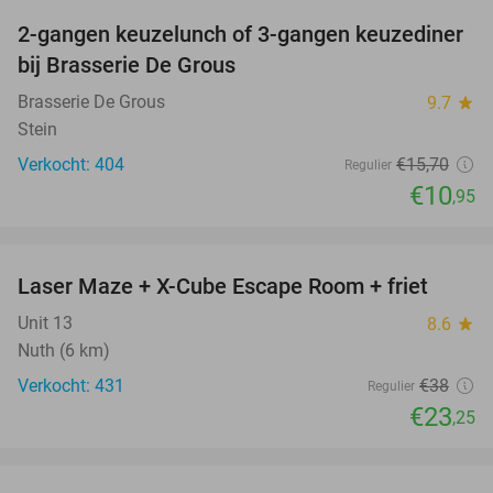
2-gangen keuzelunch of 3-gangen keuzediner
30%
bij Brasserie De Grous
Brasserie De Grous
9.7
star
Stein
Verkocht: 404
€15
,70
Regulier
€10
,95
favorite_border
Laser Maze + X-Cube Escape Room + friet
39%
Unit 13
8.6
star
Nuth (6 km)
Verkocht: 431
€38
Regulier
€23
,25
favorite_border