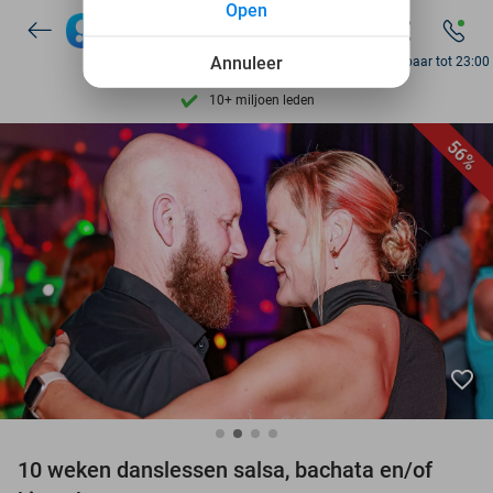
Open
Ontdek 15.000+ deals
7 dagen per week beschikbaar
Annuleer
Bereikbaar tot 23:00
10+ miljoen leden
9,4
op basis van
206.096 reviews
56%
Ontdek 15.000+ deals
7 dagen per week beschikbaar
10+ miljoen leden
favorite_border
10 weken danslessen salsa, bachata en/of