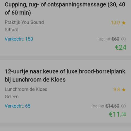
Cupping, rug- of ontspanningsmassage (30, 40
60%
of 60 min)
Praktijk You Sound
10.0
star
Sittard
Verkocht: 150
€60
Regulier
€24
favorite_border
12-uurtje naar keuze of luxe brood-borrelplank
21%
bij Lunchroom de Kloes
Lunchroom de Kloes
9.8
star
Geleen
Verkocht: 65
€14
,50
Regulier
€11
,50
favorite_border