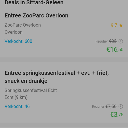
favorite_border
Deals in Sittard-Geleen
Entree ZooParc Overloon
34%
NEW
TODAY
ZooParc Overloon
9.7
star
Overloon
Verkocht: 600
€25
Regulier
€16
,50
favorite_border
Entree springkussenfestival + evt. + friet,
50%
NEW
snack en drankje
TODAY
Springkussenfestival Echt
Echt (9 km)
Verkocht: 46
€7
,50
Regulier
€3
,75