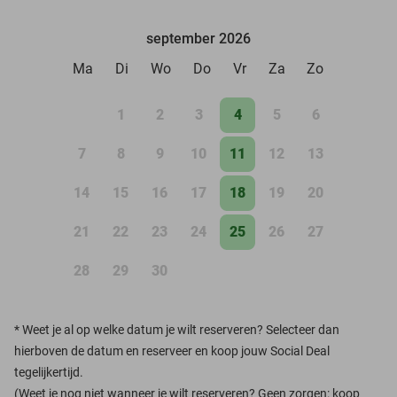
september 2026
Ma
Di
Wo
Do
Vr
Za
Zo
1
2
3
4
5
6
7
8
9
10
11
12
13
14
15
16
17
18
19
20
21
22
23
24
25
26
27
28
29
30
*
Weet je al op welke datum je wilt reserveren? Selecteer dan
hierboven de datum en reserveer en koop jouw Social Deal
tegelijkertijd.
(Weet je nog niet wanneer je wilt reserveren? Geen zorgen: koop