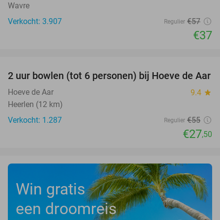
Wavre
Verkocht: 3.907
€57
Regulier
€37
favorite_border
2 uur bowlen (tot 6 personen) bij Hoeve de Aar
50%
Hoeve de Aar
9.4
star
Heerlen (12 km)
Verkocht: 1.287
€55
Regulier
€27
,50
Win gratis
een droomreis