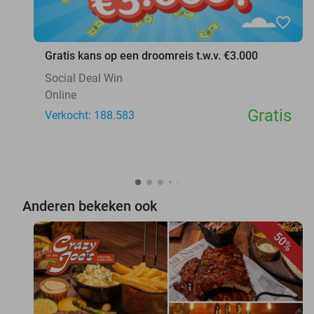
favorite_border
Gratis kans op een droomreis t.w.v. €3.000
Social Deal Win
Online
Gratis
Verkocht: 188.583
Anderen bekeken ook
50%