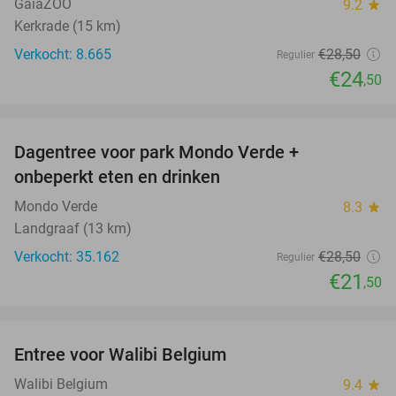
GaiaZOO
9.2
star
Kerkrade (15 km)
Verkocht: 8.665
€28
,50
Regulier
€24
,50
favorite_border
Dagentree voor park Mondo Verde +
25%
onbeperkt eten en drinken
Mondo Verde
8.3
star
Landgraaf (13 km)
Verkocht: 35.162
€28
,50
Regulier
€21
,50
favorite_border
Entree voor Walibi Belgium
35%
Walibi Belgium
9.4
star