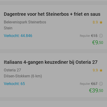
favorite_border
Dagentree voor het Steinerbos + friet en saus
37%
Belevenispark Steinerbos
8.9
star
Stein
Verkocht: 44.846
€15
Regulier
€9
,50
favorite_border
Italiaans 4-gangen keuzediner bij Osteria 27
41%
Osteria 27
9.9
star
Dilsen-Stokkem (6 km)
Verkocht: 65
€67
Regulier
€39
,50
favorite_border