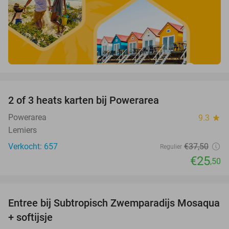
favorite_border
2 of 3 heats karten bij Powerarea
32%
Powerarea
9.3
star
Lemiers
Verkocht: 657
€37
,50
Regulier
€25
,50
favorite_border
Entree bij Subtropisch Zwemparadijs Mosaqua
25%
+ softijsje