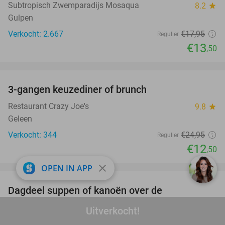
Subtropisch Zwemparadijs Mosaqua
8.2
star
Gulpen
Verkocht: 2.667
€17
,95
Regulier
€13
,50
favorite_border
3-gangen keuzediner of brunch
50%
Restaurant Crazy Joe's
9.8
star
Geleen
Verkocht: 344
€24
,95
Regulier
€12
,50
favorite_border
close
OPEN IN APP
Dagdeel suppen of kanoën over de
43%
Maasplassen
Uitverkocht!
Yellow Boats
9.8
star