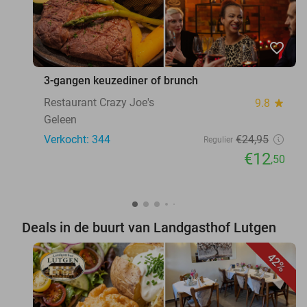
favorite_border
3-gangen keuzediner of brunch
Restaurant Crazy Joe's
9.8
star
Geleen
Verkocht: 344
€24
,95
Regulier
€12
,50
Deals in de buurt van Landgasthof Lutgen
42%