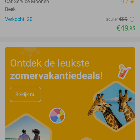
Car Service Moonen
9.7
star
Beek
Verkocht: 20
€89
Regulier
€49
,95
Ontdek de leukste
zomervakantiedeals
!
Bekijk nu