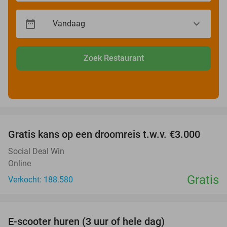
Zoek Restaurant
favorite_border
Gratis kans op een droomreis t.w.v. €3.000
Social Deal Win
Online
Gratis
Verkocht: 188.580
favorite_border
E-scooter huren (3 uur of hele dag)
37%