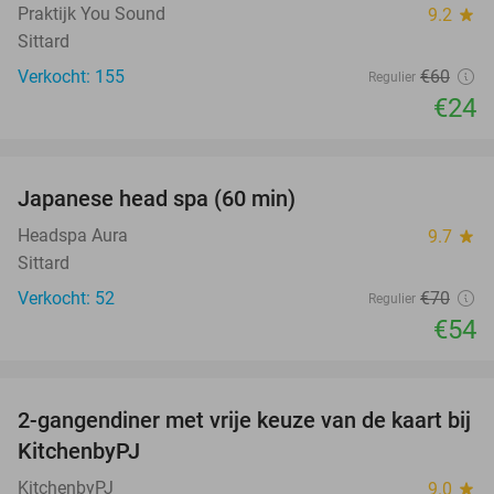
Praktijk You Sound
9.2
star
Sittard
Verkocht: 155
€60
Regulier
€24
favorite_border
Japanese head spa (60 min)
23%
Headspa Aura
9.7
star
Sittard
Verkocht: 52
€70
Regulier
€54
favorite_border
2-gangendiner met vrije keuze van de kaart bij
23%
KitchenbyPJ
KitchenbyPJ
9.0
star