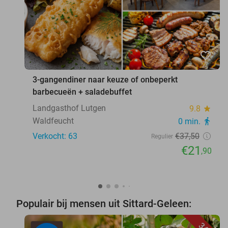
favorite_border
3-gangendiner naar keuze of onbeperkt
barbecueën + saladebuffet
Landgasthof Lutgen
9.8
star
Waldfeucht
0 min.
directions_walk
Verkocht: 63
€37
,50
Regulier
€21
,90
Populair bij mensen uit Sittard-Geleen: