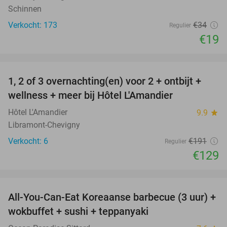
Schinnen
Verkocht: 173
€34
Regulier
€19
favorite_border
1, 2 of 3 overnachting(en) voor 2 + ontbijt +
32%
NEW
wellness + meer bij Hôtel L'Amandier
TODAY
Hôtel L'Amandier
9.9
star
Libramont-Chevigny
Verkocht: 6
€191
Regulier
€129
favorite_border
All-You-Can-Eat Koreaanse barbecue (3 uur) +
21%
wokbuffet + sushi + teppanyaki