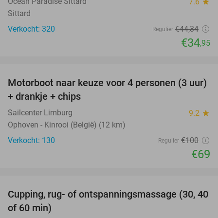
Ocean Paradise Sittard
7.6
star
Sittard
Verkocht: 320
€44
,34
Regulier
€34
,95
favorite_border
Motorboot naar keuze voor 4 personen (3 uur)
31%
+ drankje + chips
Sailcenter Limburg
9.2
star
Ophoven - Kinrooi (België) (12 km)
Verkocht: 130
€100
Regulier
€69
favorite_border
Cupping, rug- of ontspanningsmassage (30, 40
60%
of 60 min)