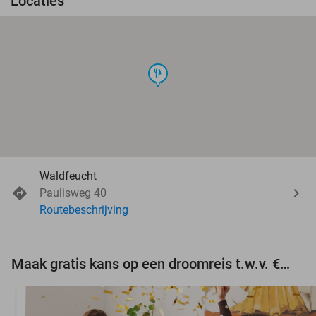
Locaties
food
Waldfeucht
Paulisweg 40
Routebeschrijving
Maak gratis kans op een droomreis t.w.v. €3.000!