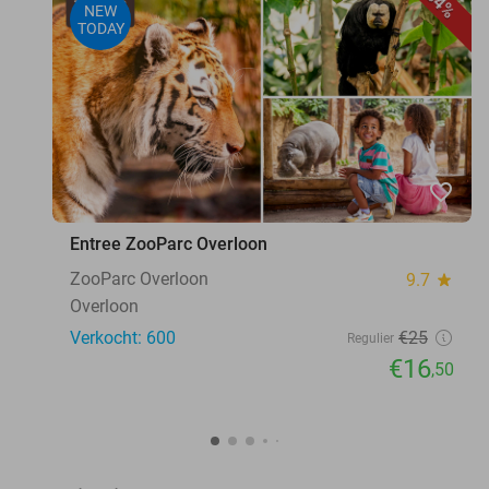
34%
NEW
TODAY
favorite_border
Entree ZooParc Overloon
ZooParc Overloon
9.7
star
Overloon
Verkocht: 600
€25
Regulier
€16
,50