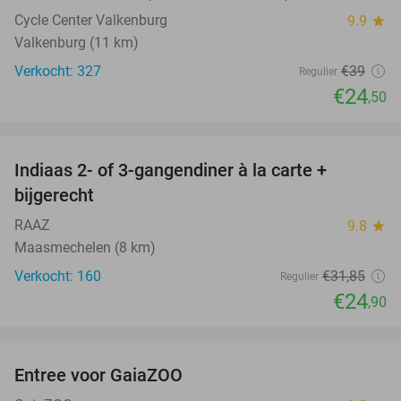
Cycle Center Valkenburg
9.9
star
Valkenburg (11 km)
Verkocht: 327
€39
Regulier
€24
,50
favorite_border
Indiaas 2- of 3-gangendiner à la carte +
22%
bijgerecht
RAAZ
9.8
star
Maasmechelen (8 km)
Verkocht: 160
€31
,85
Regulier
€24
,90
favorite_border
Entree voor GaiaZOO
14%