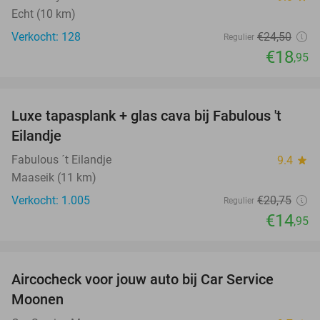
Echt (10 km)
Verkocht: 128
€24
,50
Regulier
€18
,95
favorite_border
Luxe tapasplank + glas cava bij Fabulous 't
28%
Eilandje
Fabulous ´t Eilandje
9.4
star
Maaseik (11 km)
Verkocht: 1.005
€20
,75
Regulier
€14
,95
favorite_border
Aircocheck voor jouw auto bij Car Service
44%
Moonen