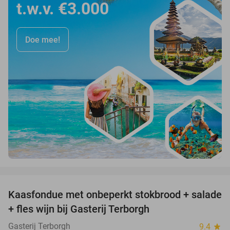
t.w.v. €3.000
Doe mee!
favorite_border
Kaasfondue met onbeperkt stokbrood + salade
44%
+ fles wijn bij Gasterij Terborgh
Gasterij Terborgh
9.4
star