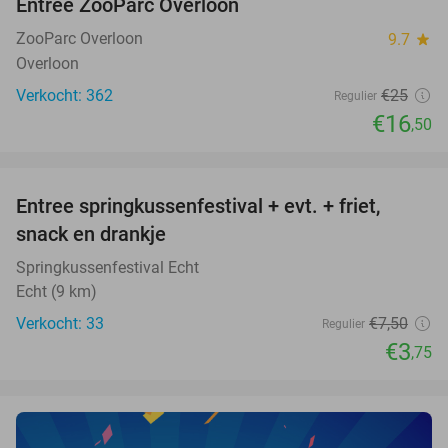
Entree ZooParc Overloon
34%
NEW
TODAY
ZooParc Overloon
9.7
star
Overloon
Verkocht: 362
€25
Regulier
€16
,50
favorite_border
Entree springkussenfestival + evt. + friet,
50%
NEW
snack en drankje
TODAY
Springkussenfestival Echt
Echt (9 km)
Verkocht: 33
€7
,50
Regulier
€3
,75