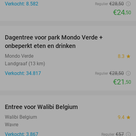
Verkocht: 8.582
€28
,50
Regulier
€24
,50
favorite_border
Dagentree voor park Mondo Verde +
25%
onbeperkt eten en drinken
Mondo Verde
8.3
star
Landgraaf (13 km)
Verkocht: 34.817
€28
,50
Regulier
€21
,50
favorite_border
Entree voor Walibi Belgium
35%
Walibi Belgium
9.4
star
Wavre
Verkocht: 3.867
€57
Regulier