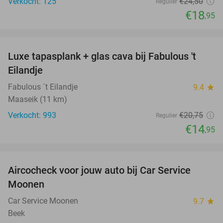
Verkocht: 125
€24
,50
Regulier
€18
,95
favorite_border
Luxe tapasplank + glas cava bij Fabulous 't
28%
Eilandje
Fabulous ´t Eilandje
9.4
star
Maaseik (11 km)
Verkocht: 993
€20
,75
Regulier
€14
,95
favorite_border
Aircocheck voor jouw auto bij Car Service
44%
Moonen
Car Service Moonen
9.7
star
Beek