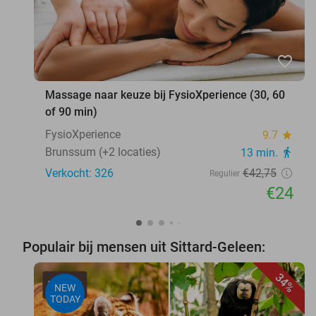
favorite_border
Massage naar keuze bij FysioXperience (30, 60
of 90 min)
FysioXperience
9.7
star
Brunssum (+2 locaties)
13 min.
directions_walk
Verkocht: 326
€42
,75
Regulier
€24
Populair bij mensen uit Sittard-Geleen:
34%
NEW
TODAY