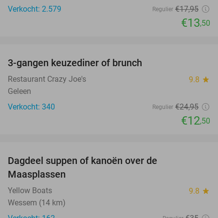
Verkocht: 2.579
€17
,95
Regulier
€13
,50
favorite_border
3-gangen keuzediner of brunch
50%
Restaurant Crazy Joe's
9.8
star
Geleen
Verkocht: 340
€24
,95
Regulier
€12
,50
favorite_border
Dagdeel suppen of kanoën over de
43%
Maasplassen
Yellow Boats
9.8
star
Wessem (14 km)