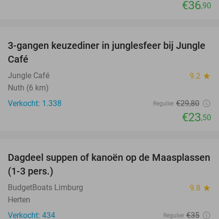
€36
,90
favorite_border
3-gangen keuzediner in junglesfeer bij Jungle
21%
Café
Jungle Café
9.2
star
Nuth (6 km)
Verkocht: 1.338
€29
,80
Regulier
€23
,50
favorite_border
Dagdeel suppen of kanoën op de Maasplassen
43%
(1-3 pers.)
BudgetBoats Limburg
9.8
star
Herten
Verkocht: 434
€35
Regulier