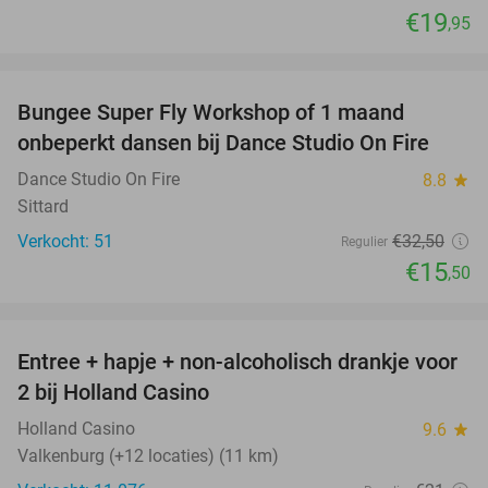
€19
,95
favorite_border
Bungee Super Fly Workshop of 1 maand
52%
onbeperkt dansen bij Dance Studio On Fire
Dance Studio On Fire
8.8
star
Sittard
Verkocht: 51
€32
,50
Regulier
€15
,50
favorite_border
Entree + hapje + non-alcoholisch drankje voor
52%
2 bij Holland Casino
Holland Casino
9.6
star
Valkenburg (+12 locaties) (11 km)