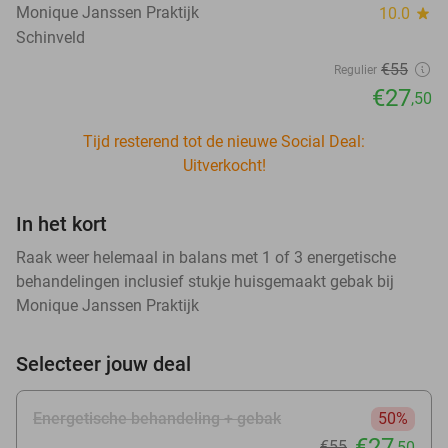
Monique Janssen Praktijk
10.0
star
Schinveld
€55
Regulier
€27
,50
Tijd resterend tot de nieuwe Social Deal:
Uitverkocht!
In het kort
Raak weer helemaal in balans met 1 of 3 energetische
behandelingen inclusief stukje huisgemaakt gebak bij
Monique Janssen Praktijk
Selecteer jouw deal
Energetische behandeling + gebak
50%
€27
€55
,50