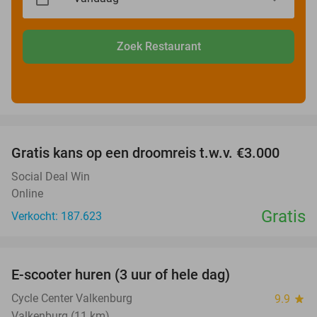
Zoek Restaurant
favorite_border
Gratis kans op een droomreis t.w.v. €3.000
Social Deal Win
Online
Gratis
Verkocht: 187.623
favorite_border
E-scooter huren (3 uur of hele dag)
37%
Cycle Center Valkenburg
9.9
star
Valkenburg (11 km)