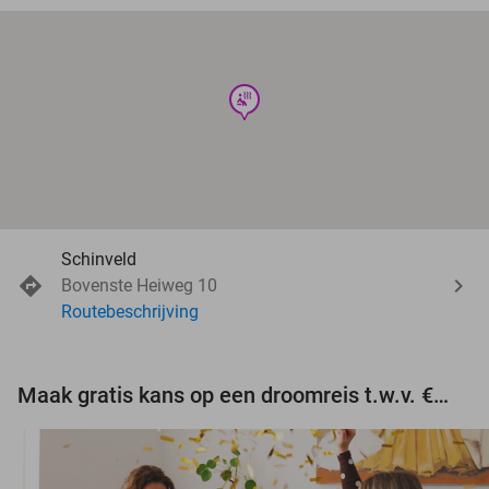
wellness
Schinveld
Bovenste Heiweg 10
Routebeschrijving
Maak gratis kans op een droomreis t.w.v. €3.000!