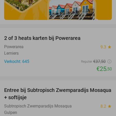
favorite_border
2 of 3 heats karten bij Powerarea
32%
Powerarea
9.3
star
Lemiers
Verkocht: 645
€37
,50
Regulier
€25
,50
favorite_border
Entree bij Subtropisch Zwemparadijs Mosaqua
25%
+ softijsje
Subtropisch Zwemparadijs Mosaqua
8.2
star
Gulpen