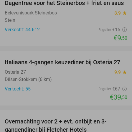
Dagentree voor het Steinerbos + friet en saus
37%
Belevenispark Steinerbos
8.9
star
Stein
Verkocht: 44.612
€15
Regulier
€9
,50
favorite_border
Italiaans 4-gangen keuzediner bij Osteria 27
41%
Osteria 27
9.9
star
Dilsen-Stokkem (6 km)
Verkocht: 55
€67
Regulier
€39
,50
favorite_border
Overnachting voor 2 + evt. ontbijt en 3-
gangendiner bij Fletcher Hotels