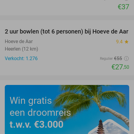
€37
favorite_border
2 uur bowlen (tot 6 personen) bij Hoeve de Aar
50%
Hoeve de Aar
9.4
star
Heerlen (12 km)
Verkocht: 1.276
€55
Regulier
€27
,50
Win gratis
een droomreis
t.w.v. €3.000