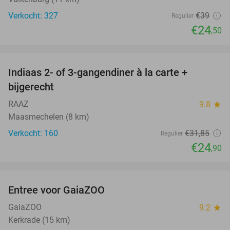
Verkocht: 327
€39
Regulier
€24
,50
favorite_border
Indiaas 2- of 3-gangendiner à la carte +
22%
bijgerecht
RAAZ
9.8
star
Maasmechelen (8 km)
Verkocht: 160
€31
,85
Regulier
€24
,90
favorite_border
Entree voor GaiaZOO
14%
GaiaZOO
9.2
star
Kerkrade (15 km)