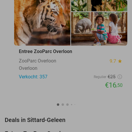
favorite_border
Entree ZooParc Overloon
ZooParc Overloon
9.7
star
Overloon
Verkocht: 357
€25
Regulier
€16
,50
favorite_border
Deals in Sittard-Geleen