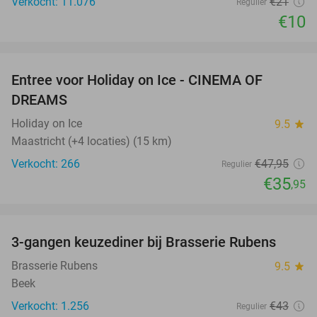
Verkocht: 11.076
€21
Regulier
€10
favorite_border
Entree voor Holiday on Ice - CINEMA OF
25%
DREAMS
Holiday on Ice
9.5
star
Maastricht (+4 locaties) (15 km)
Verkocht: 266
€47
,95
Regulier
€35
,95
favorite_border
3-gangen keuzediner bij Brasserie Rubens
42%
Brasserie Rubens
9.5
star
Beek
Verkocht: 1.256
€43
Regulier