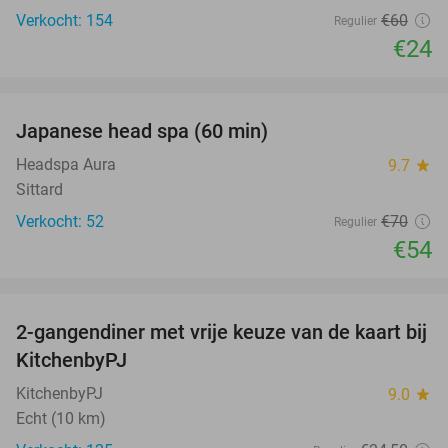
Verkocht: 154
€60
Regulier
€24
favorite_border
Japanese head spa (60 min)
23%
Headspa Aura
9.7
star
Sittard
Verkocht: 52
€70
Regulier
€54
favorite_border
2-gangendiner met vrije keuze van de kaart bij
23%
KitchenbyPJ
KitchenbyPJ
9.0
star
Echt (10 km)