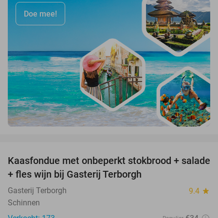
Doe mee!
favorite_border
Kaasfondue met onbeperkt stokbrood + salade
44%
+ fles wijn bij Gasterij Terborgh
Gasterij Terborgh
9.4
star
Schinnen