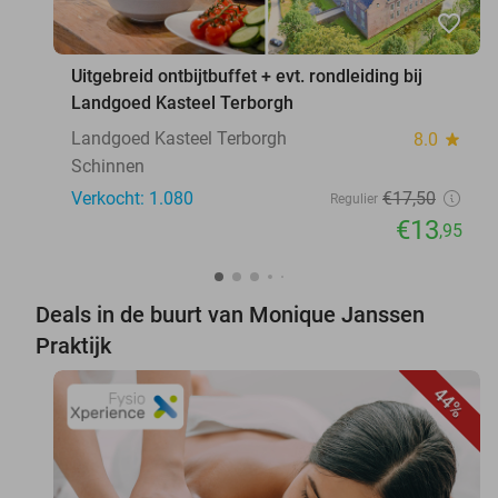
favorite_border
Uitgebreid ontbijtbuffet + evt. rondleiding bij
Landgoed Kasteel Terborgh
Landgoed Kasteel Terborgh
8.0
star
Schinnen
Verkocht: 1.080
€17
,50
Regulier
€13
,95
Deals in de buurt van Monique Janssen
Praktijk
44%