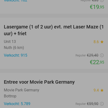
Verkocht: 162
€35
Regulier
€19
,95
favorite_border
Lasergame (1 of 2 uur) evt. met Laser Maze (1
22%
uur) + friet
Unit 13
8.6
star
Nuth (6 km)
Verkocht: 915
€29
,40
Regulier
€22
,95
favorite_border
Entree voor Movie Park Germany
38%
Movie Park Germany
9.4
star
Bottrop
Verkocht: 5.789
€59
,90
Regulier