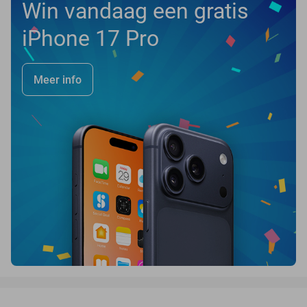
Win vandaag een gratis
iPhone 17 Pro
Meer info
favorite_border