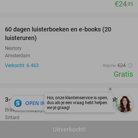
€24
,95
favorite_border
100%
60 dagen luisterboeken en e-books (20
luisteruren)
Nextory
Amsterdam
Verkocht: 6.463
€24
Regulier
Gratis
favorite_border
3-gangen keuzediner bij Brasserie Murphy's
35%
close
OPEN IN APP
Brasserie Murphy´s
9.7
star
Sittard
Verkocht: 1.172
€33
,95
Regulier
Uitverkocht!
€21
,95