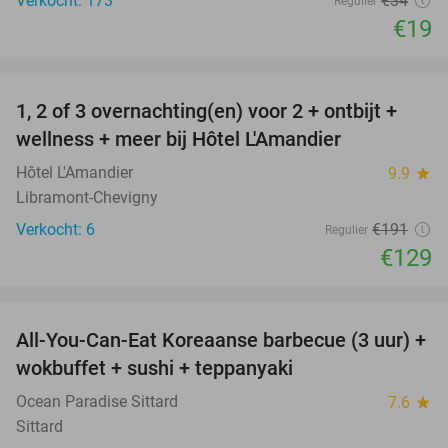
Verkocht: 173
€34
Regulier
€19
favorite_border
1, 2 of 3 overnachting(en) voor 2 + ontbijt +
32%
NEW
wellness + meer bij Hôtel L'Amandier
TODAY
Hôtel L'Amandier
9.9
star
Libramont-Chevigny
Verkocht: 6
€191
Regulier
€129
favorite_border
All-You-Can-Eat Koreaanse barbecue (3 uur) +
21%
wokbuffet + sushi + teppanyaki
Ocean Paradise Sittard
7.6
star
Sittard