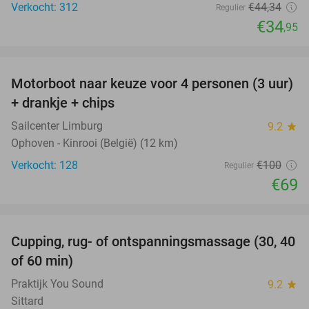
Verkocht: 312
€44
,34
Regulier
€34
,95
favorite_border
Motorboot naar keuze voor 4 personen (3 uur)
31%
+ drankje + chips
Sailcenter Limburg
9.2
star
Ophoven - Kinrooi (België) (12 km)
Verkocht: 128
€100
Regulier
€69
favorite_border
Cupping, rug- of ontspanningsmassage (30, 40
60%
of 60 min)
Praktijk You Sound
9.2
star
Sittard