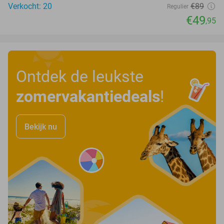
Verkocht: 20
€89
Regulier
€49
,95
Ontdek de leukste
zomervakantiedeals
!
Bekijk nu