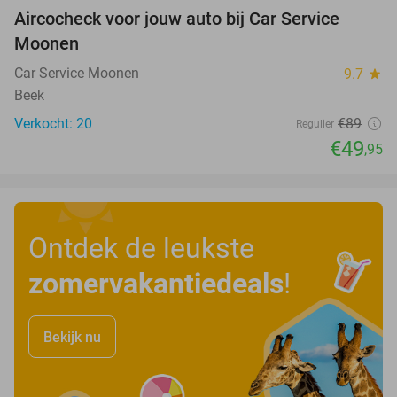
Aircocheck voor jouw auto bij Car Service
44%
Moonen
Car Service Moonen
9.7
star
Beek
Verkocht: 20
€89
Regulier
€49
,95
Ontdek de leukste
zomervakantiedeals
!
Bekijk nu