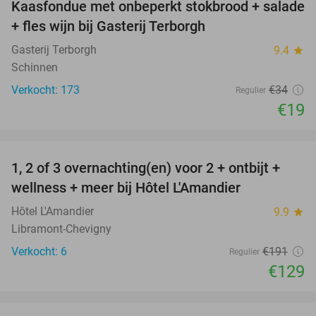
Kaasfondue met onbeperkt stokbrood + salade
44%
+ fles wijn bij Gasterij Terborgh
Gasterij Terborgh
9.4
star
Schinnen
Verkocht: 173
€34
Regulier
€19
favorite_border
1, 2 of 3 overnachting(en) voor 2 + ontbijt +
32%
NEW
wellness + meer bij Hôtel L'Amandier
TODAY
Hôtel L'Amandier
9.9
star
Libramont-Chevigny
Verkocht: 6
€191
Regulier
€129
favorite_border