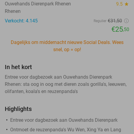
Ouwehands Dierenpark Rhenen
9.5
star
Rhenen
Verkocht: 4.145
€31
,50
Regulier
€25
,50
Dagelijks om middernacht nieuwe Social Deals. Wees
snel, op = op!
In het kort
Entree voor dagbezoek aan Ouwehands Dierenpark
Rhenen: sta oog in oog met dieren zoals gorilla's, leeuwen,
olifanten, koala's en reuzenpanda's
Highlights
Entree voor dagbezoek aan Ouwehands Dierenpark
Ontmoet de reuzenpanda's Wu Wen, Xing Ya en Lang