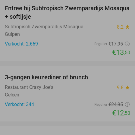
Entree bij Subtropisch Zwemparadijs Mosaqua
25%
+ softijsje
Subtropisch Zwemparadijs Mosaqua
8.2
star
Gulpen
Verkocht: 2.669
€17
,95
Regulier
€13
,50
favorite_border
3-gangen keuzediner of brunch
50%
Restaurant Crazy Joe's
9.8
star
Geleen
Verkocht: 344
€24
,95
Regulier
€12
,50
favorite_border