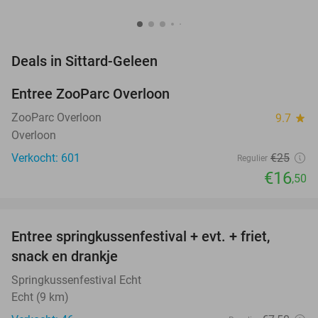
favorite_border
Deals in Sittard-Geleen
Entree ZooParc Overloon
34%
NEW
TODAY
ZooParc Overloon
9.7
star
Overloon
Verkocht: 601
€25
Regulier
€16
,50
favorite_border
Entree springkussenfestival + evt. + friet,
50%
NEW
snack en drankje
TODAY
Springkussenfestival Echt
Echt (9 km)