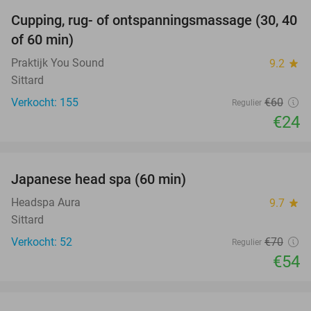
Cupping, rug- of ontspanningsmassage (30, 40
60%
of 60 min)
Praktijk You Sound
9.2
star
Sittard
Verkocht: 155
€60
Regulier
€24
favorite_border
Japanese head spa (60 min)
23%
Headspa Aura
9.7
star
Sittard
Verkocht: 52
€70
Regulier
€54
favorite_border