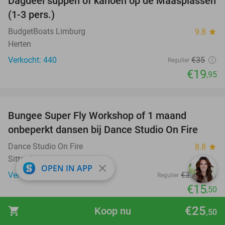
Dagdeel suppen of kanoën op de Maasplassen
43%
(1-3 pers.)
BudgetBoats Limburg
9.8
star
Herten
Verkocht: 440
€35
Regulier
€19
,95
favorite_border
Bungee Super Fly Workshop of 1 maand
52%
onbeperkt dansen bij Dance Studio On Fire
Dance Studio On Fire
8.8
star
Sittard
close
OPEN IN APP
Verkocht: 51
€32
,50
Regulier
€15
,50
favorite_border
€25
shopping_cart
Koop nu
,50