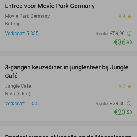
Entree voor Movie Park Germany
38%
Movie Park Germany
9.4
star
Bottrop
Verkocht: 5.835
€59
,90
Regulier
€36
,90
favorite_border
3-gangen keuzediner in junglesfeer bij Jungle
21%
Café
Jungle Café
9.2
star
Nuth (6 km)
Verkocht: 1.355
€29
,80
Regulier
€23
,50
favorite_border