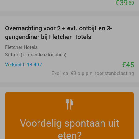
€39
,50
favorite_border
Overnachting voor 2 + evt. ontbijt en 3-
gangendiner bij Fletcher Hotels
Fletcher Hotels
Sittard (+ meerdere locaties)
€45
Verkocht: 18.407
Excl. ca. €3 p.p.p.n. toeristenbelasting
Voordelig spontaan uit
eten?