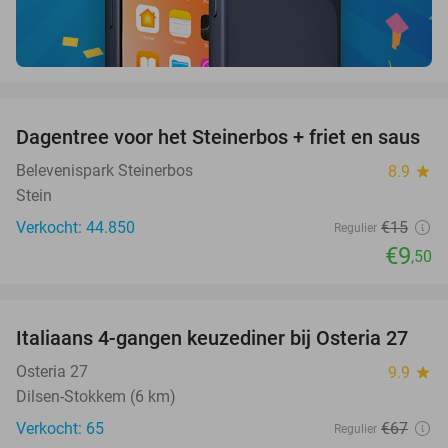
favorite_border
Dagentree voor het Steinerbos + friet en saus
37%
Belevenispark Steinerbos
8.9
star
Stein
Verkocht: 44.850
€15
Regulier
€9
,50
favorite_border
Italiaans 4-gangen keuzediner bij Osteria 27
41%
Osteria 27
9.9
star
Dilsen-Stokkem (6 km)
Verkocht: 65
€67
Regulier