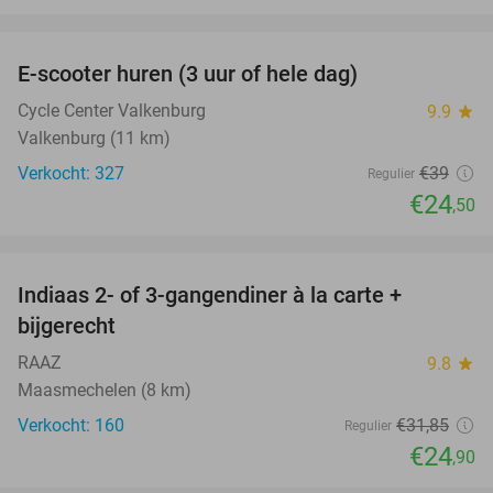
favorite_border
E-scooter huren (3 uur of hele dag)
37%
Cycle Center Valkenburg
9.9
star
Valkenburg (11 km)
Verkocht: 327
€39
Regulier
€24
,50
favorite_border
Indiaas 2- of 3-gangendiner à la carte +
22%
bijgerecht
RAAZ
9.8
star
Maasmechelen (8 km)
Verkocht: 160
€31
,85
Regulier
€24
,90
favorite_border