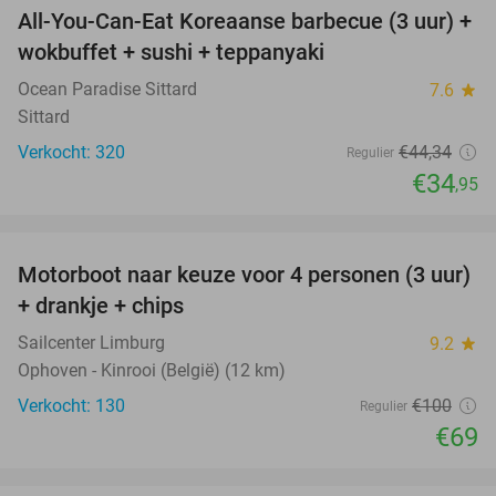
All-You-Can-Eat Koreaanse barbecue (3 uur) +
21%
wokbuffet + sushi + teppanyaki
Ocean Paradise Sittard
7.6
star
Sittard
Verkocht: 320
€44
,34
Regulier
€34
,95
favorite_border
Motorboot naar keuze voor 4 personen (3 uur)
31%
+ drankje + chips
Sailcenter Limburg
9.2
star
Ophoven - Kinrooi (België) (12 km)
Verkocht: 130
€100
Regulier
€69
favorite_border