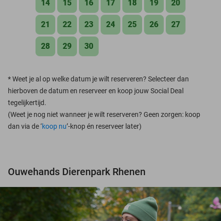
14
15
16
17
18
19
20
21
22
23
24
25
26
27
28
29
30
*
Weet je al op welke datum je wilt reserveren? Selecteer dan
hierboven de datum en reserveer en koop jouw Social Deal
tegelijkertijd.
(Weet je nog niet wanneer je wilt reserveren? Geen zorgen: koop
dan via de ‘
koop nu
’-knop én reserveer later)
Ouwehands Dierenpark Rhenen