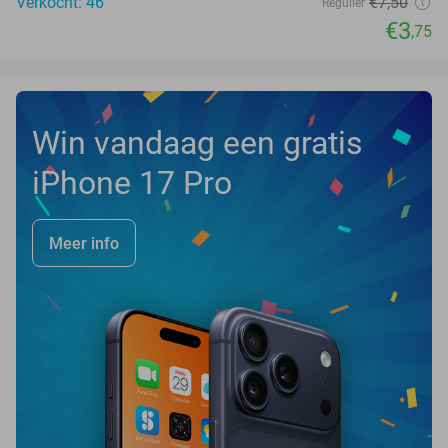
Verkocht: 46
€7
,50
Regulier
€3
,75
Win vandaag een gratis
iPhone 17 Pro
Meer info