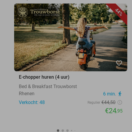
44%
favorite_border
E-chopper huren (4 uur)
Bed & Breakfast Trouwborst
Rhenen
6 min.
directions_walk
Verkocht: 48
€44
,50
Regulier
€24
,95