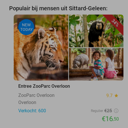
Populair bij mensen uit Sittard-Geleen:
34%
NEW
TODAY
favorite_border
Entree ZooParc Overloon
ZooParc Overloon
9.7
star
Overloon
Verkocht: 600
€25
Regulier
€16
,50