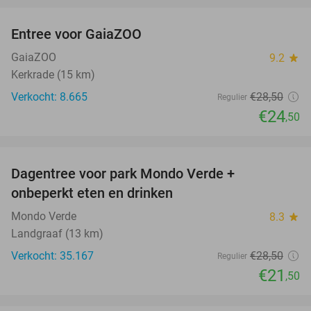
Entree voor GaiaZOO
14%
GaiaZOO
9.2
star
Kerkrade (15 km)
Verkocht: 8.665
€28
,50
Regulier
€24
,50
favorite_border
Dagentree voor park Mondo Verde +
25%
onbeperkt eten en drinken
Mondo Verde
8.3
star
Landgraaf (13 km)
Verkocht: 35.167
€28
,50
Regulier
€21
,50
favorite_border