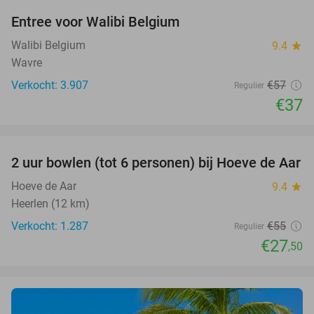
Entree voor Walibi Belgium
35%
Walibi Belgium
9.4
star
Wavre
Verkocht: 3.907
€57
Regulier
€37
favorite_border
2 uur bowlen (tot 6 personen) bij Hoeve de Aar
50%
Hoeve de Aar
9.4
star
Heerlen (12 km)
Verkocht: 1.287
€55
Regulier
€27
,50