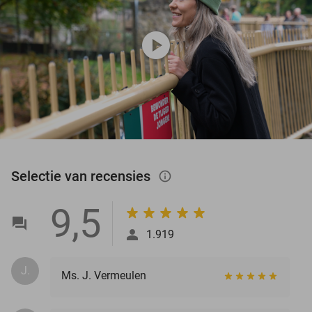
play_circle
Selectie van recensies
info_outlined
9,5
1.919
J.
Ms. J. Vermeulen