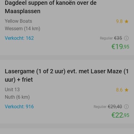
Dagdeel suppen of kanoën over de
43%
Maasplassen
Yellow Boats
9.8
star
Wessem (14 km)
Verkocht: 162
€35
Regulier
€19
,95
favorite_border
Lasergame (1 of 2 uur) evt. met Laser Maze (1
22%
uur) + friet
Unit 13
8.6
star
Nuth (6 km)
Verkocht: 916
€29
,40
Regulier
€22
,95
favorite_border