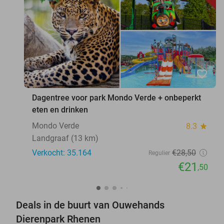
favorite_border
Dagentree voor park Mondo Verde + onbeperkt
eten en drinken
Mondo Verde
8.3
star
Landgraaf (13 km)
Verkocht: 35.164
€28
,50
Regulier
€21
,50
Deals in de buurt van Ouwehands
Dierenpark Rhenen