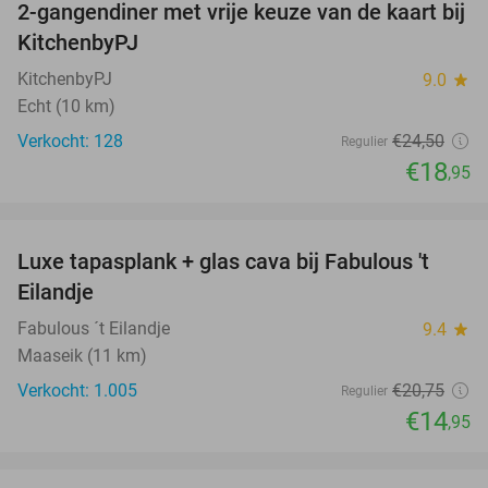
2-gangendiner met vrije keuze van de kaart bij
23%
KitchenbyPJ
KitchenbyPJ
9.0
star
Echt (10 km)
Verkocht: 128
€24
,50
Regulier
€18
,95
favorite_border
Luxe tapasplank + glas cava bij Fabulous 't
28%
Eilandje
Fabulous ´t Eilandje
9.4
star
Maaseik (11 km)
Verkocht: 1.005
€20
,75
Regulier
€14
,95
favorite_border