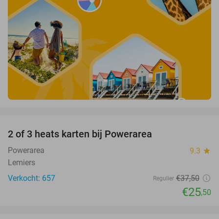
favorite_border
2 of 3 heats karten bij Powerarea
32%
Powerarea
9.3
star
Lemiers
Verkocht: 657
€37
,50
Regulier
€25
,50
favorite_border