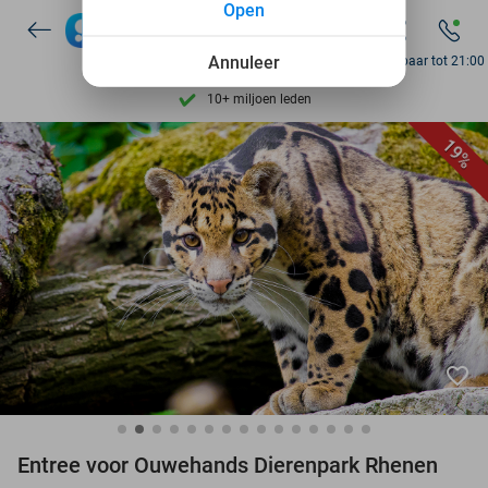
Open
7 dagen per week beschikbaar
Annuleer
Bereikbaar tot 21:00
10+ miljoen leden
9,4
op basis van
206.330 reviews
19%
Ontdek 15.000+ deals
7 dagen per week beschikbaar
10+ miljoen leden
favorite_border
Entree voor Ouwehands Dierenpark Rhenen