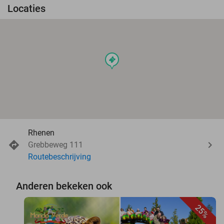
Locaties
events
Rhenen
Grebbeweg 111
Routebeschrijving
Anderen bekeken ook
25%