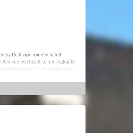
Inn by Radisson midden in het
ieten van een heerlijke mini-vakantie
rbeeld lekker op uit en wandel door
k aan het bekende Jenevermuseum of
Europa. Liever een dagje shoppen?
stand, net als de gezellige Grote
spannen in jullie comfortabele kamer
ig ingerichte hotelkamer die van alle
 toilet, televisie en gratis wifi.