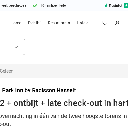
 week beschikbaar
10+ miljoen leden
Home
Dichtbij
Restaurants
Hotels
keyboard_arrow_down
>
Park Inn by Radisson Hasselt
 + ontbijt + late check-out in har
overnachting in één van de twee hoogste torens in
k-out