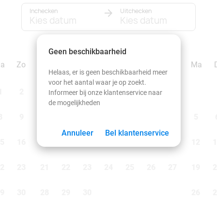
Inchecken
Uitchecken
Kies datum
Kies datum
september 2026
Geen beschikbaarheid
Za
Zo
Ma
Di
Wo
Do
Vr
Za
Zo
Ma
Helaas, er is geen beschikbaarheid meer
voor het aantal waar je op zoekt.
1
2
1
2
3
4
5
6
Informeer bij onze klantenservice naar
de mogelijkheden
8
9
7
8
9
10
11
12
13
5
Annuleer
Bel klantenservice
5
16
14
15
16
17
18
19
20
12
1
2
23
21
22
23
24
25
26
27
19
2
9
30
28
29
30
26
2