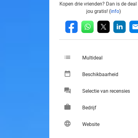
Kopen drie vrienden? Dan is de deal
jou gratis! (
info
)
whatsapp
linkedin
fb
mai
list
keybo
Multideal
date_range
keybo
Beschikbaarheid
chat
keybo
Selectie van recensies
work
keybo
Bedrijf
language
keybo
Website