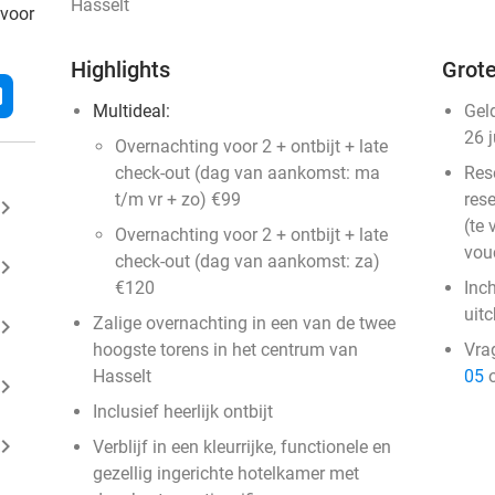
Hasselt
 voor
Highlights
Grote
l
Multideal:
Gel
26 
Overnachting voor 2 + ontbijt + late
check-out (dag van aankomst: ma
Res
t/m vr + zo) €99
rese
ard_arrow_right
(te 
Overnachting voor 2 + ontbijt + late
vou
check-out (dag van aankomst: za)
ard_arrow_right
€120
Inc
uit
Zalige overnachting in een van de twee
ard_arrow_right
hoogste torens in het centrum van
Vra
Hasselt
05
o
ard_arrow_right
Inclusief heerlijk ontbijt
ard_arrow_right
Verblijf in een kleurrijke, functionele en
gezellig ingerichte hotelkamer met