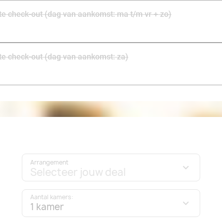
Het hotel ligt bovendien vlak bij diverse vervoersmoge
uitstapjes kunt maken naar tal van andere populaire 
ate check-out (dag van aankomst: ma t/m vr + zo)
Ochtends genieten jullie van een uitgebreid ontbijt en 
uur kunnen jullie lekker rustig aan doen. Beleef een fant
ate check-out (dag van aankomst: za)
Arrangement
Selecteer jouw deal
Aantal kamers:
1 kamer