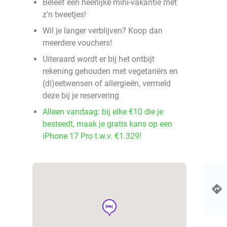
Beleef een heerlijke mini-vakantie met
z'n tweetjes!
Wil je langer verblijven? Koop dan
meerdere vouchers!
Uiteraard wordt er bij het ontbijt
rekening gehouden met vegetariërs en
(di)eetwensen of allergieën, vermeld
deze bij je reservering
Alleen vandaag: bij elke €10 die je
besteedt, maak je gratis kans op een
iPhone 17 Pro t.w.v. €1.329!
hotel