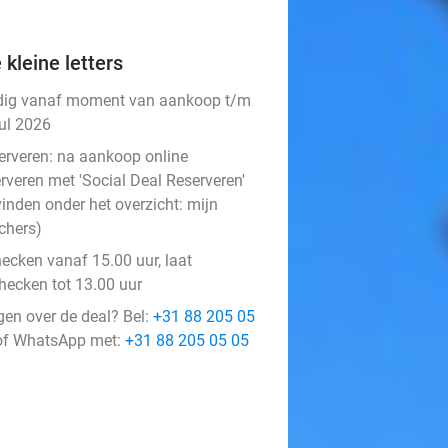
 kleine letters
dig vanaf moment van aankoop t/m
jul 2026
erveren:
na aankoop online
rveren met 'Social Deal Reserveren'
vinden onder het overzicht:
mijn
chers
)
hecken vanaf 15.00 uur, laat
checken tot 13.00 uur
gen over de deal? Bel:
+31 88 205 05
f WhatsApp met:
+31 88 205 05 05