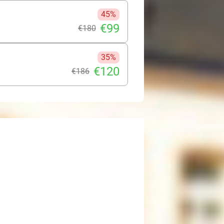
lijkheden, waardoor je eenvoudig
bestemmingen in de omgeving. 's
45%
dankzij de late check-out van 13.00
€99
€180
astische tijd in hartje Hasselt!
35%
€120
€186