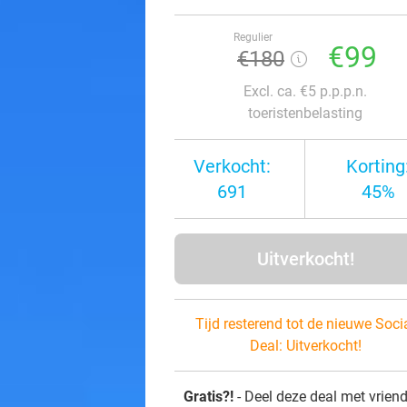
Regulier
€99
€180
Excl. ca. €5 p.p.p.n.
toeristenbelasting
Verkocht:
Korting
691
45%
Uitverkocht!
Tijd resterend tot de nieuwe Soci
Deal:
Uitverkocht!
Gratis?!
- Deel deze deal met vrien