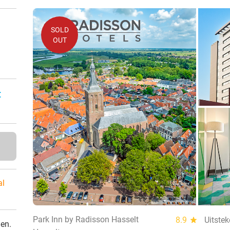
SOLD
OUT
:
al
Park Inn by Radisson Hasselt
8.9
star
Uitste
den.