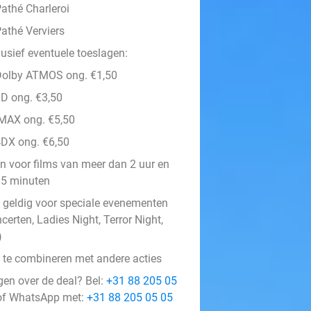
athé Charleroi
athé Verviers
lusief eventuele toeslagen:
Dolby ATMOS ong. €1,50
D ong. €3,50
MAX ong. €5,50
DX ong. €6,50
n voor films van meer dan 2 uur en
5 minuten
t geldig voor speciale evenementen
certen, Ladies Night, Terror Night,
)
t te combineren met andere acties
gen over de deal? Bel:
+31 88 205 05
f WhatsApp met:
+31 88 205 05 05