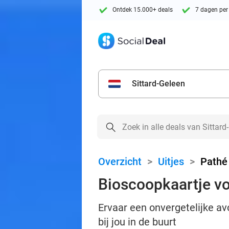
Ontdek 15.000+ deals
7 dagen per
Sittard-Geleen
Overzicht
>
Uitjes
>
Pathé
Bioscoopkaartje v
Ervaar een onvergetelijke a
bij jou in de buurt