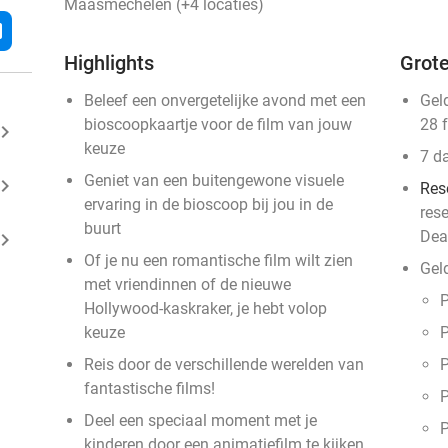
Maasmechelen (+4 locaties)
l
Highlights
Grote
Beleef een onvergetelijke avond met een
Gel
bioscoopkaartje voor de film van jouw
28 
ard_arrow_right
keuze
7 d
Geniet van een buitengewone visuele
ard_arrow_right
Res
ervaring in de bioscoop bij jou in de
res
buurt
Dea
ard_arrow_right
Of je nu een romantische film wilt zien
Gel
met vriendinnen of de nieuwe
Hollywood-kaskraker, je hebt volop
keuze
Reis door de verschillende werelden van
P
fantastische films!
P
Deel een speciaal moment met je
kinderen door een animatiefilm te kijken