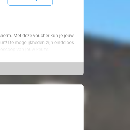
scherm. Met deze voucher kun je jouw
buurt! De mogelijkheden zijn eindeloos
bioscoop van jouw keuze.
van een perfecte date of breng een
lywood-release kijkt. Natuurlijk is de
en een bijzonder moment te beleven.