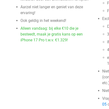
P
Aarzel niet langer en geniet van deze
P
ervaring!
Exc
Ook geldig in het weekend!
Alleen vandaag: bij elke €10 die je
besteedt, maak je gratis kans op een
3
iPhone 17 Pro t.w.v. €1.329!
I
4
e
1
Nie
(con
etc.
Nie
Vra
05
o