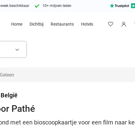
 week beschikbaar
10+ miljoen leden
Home
Dichtbij
Restaurants
Hotels
keyboard_arrow_down
 België
oor Pathé
vond met een bioscoopkaartje voor een film naar k