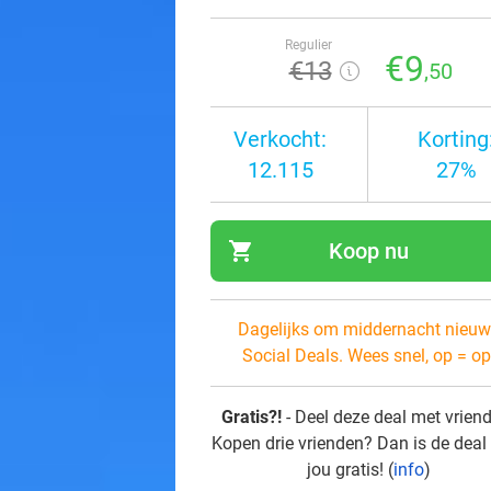
Regulier
€9
€13
,50
Verkocht:
Korting
12.115
27%
shopping_cart
Koop nu
navi
Dagelijks om middernacht nieuw
Social Deals. Wees snel, op = op
Gratis?!
- Deel deze deal met vrien
Kopen drie vrienden? Dan is de deal
jou gratis! (
info
)