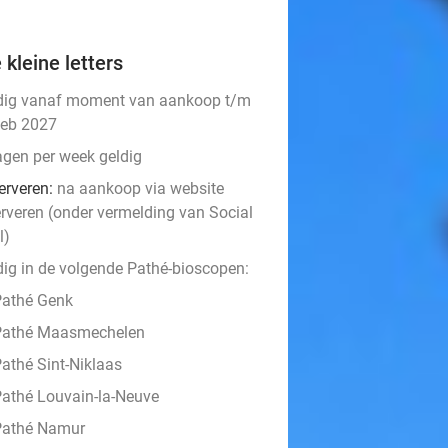
 kleine letters
dig vanaf moment van aankoop t/m
feb 2027
agen per week geldig
erveren:
na aankoop via website
erveren (onder vermelding van Social
l)
dig in de volgende Pathé-bioscopen:
Pathé Genk
Pathé Maasmechelen
athé Sint-Niklaas
athé Louvain-la-Neuve
Pathé Namur