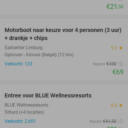
€21
,50
favorite_border
Motorboot naar keuze voor 4 personen (3 uur)
31%
+ drankje + chips
Sailcenter Limburg
9.2
star
Ophoven - Kinrooi (België) (12 km)
Verkocht: 123
€100
Regulier
€69
favorite_border
Entree voor BLUE Wellnessresorts
48%
BLUE Wellnessresorts
8.8
star
Sittard (+4 locaties)
Verkocht: 2.651
€41
,50
Regulier