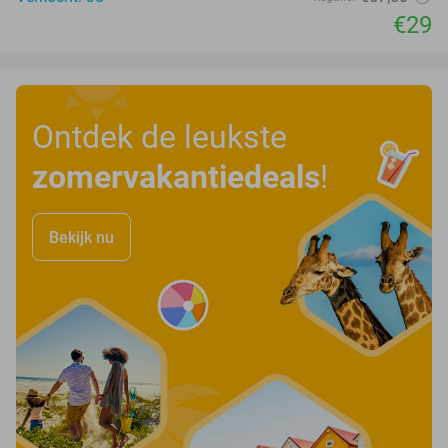
€29
Ontdek de leukste
zomervakantiedeals
!
Bekijk nu