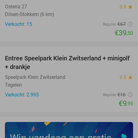
NEW
TODAY
Osteria 27
9.9
star
Dilsen-Stokkem (6 km)
Verkocht: 15
€67
Regulier
€39
,50
favorite_border
Entree Speelpark Klein Zwitserland + minigolf
38%
+ drankje
Speelpark Klein Zwitserland
9.5
star
Tegelen
Verkocht: 2.995
€16
Regulier
€9
,95