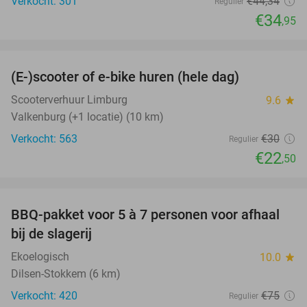
Verkocht: 301
€44
,34
Regulier
€34
,95
favorite_border
(E-)scooter of e-bike huren (hele dag)
25%
Scooterverhuur Limburg
9.6
star
Valkenburg (+1 locatie) (10 km)
Verkocht: 563
€30
Regulier
€22
,50
favorite_border
BBQ-pakket voor 5 à 7 personen voor afhaal
35%
bij de slagerij
Ekoelogisch
10.0
star
Dilsen-Stokkem (6 km)
Verkocht: 420
€75
Regulier