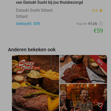
van Daisuki Sushi bij jou thuisbezorgd
Daisuki Sushi Sittard
9.0
star
Sittard
Verkocht: 309
€126
Regulier
€59
Anderen bekeken ook
50%
favorite_border