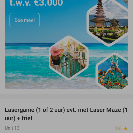
t.w.v. €3.000
Doe mee!
favorite_border
Lasergame (1 of 2 uur) evt. met Laser Maze (1
22%
uur) + friet
Unit 13
8.6
star