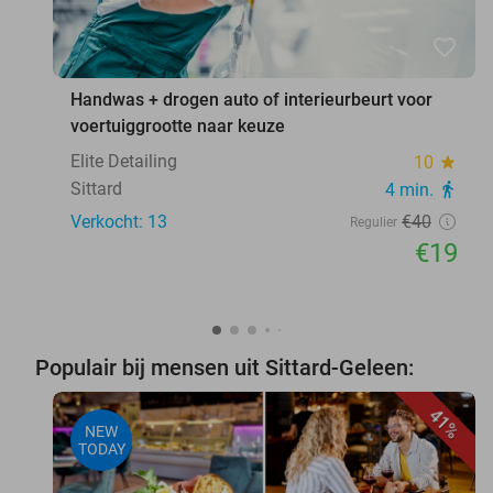
favorite_border
Handwas + drogen auto of interieurbeurt voor
voertuiggrootte naar keuze
Elite Detailing
10
star
Sittard
4 min.
directions_walk
Verkocht: 13
€40
Regulier
€19
Populair bij mensen uit Sittard-Geleen:
41%
NEW
TODAY