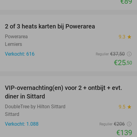
€89
favorite_border
2 of 3 heats karten bij Powerarea
32%
Powerarea
9.3
star
Lemiers
Verkocht: 616
€37
,50
Regulier
€25
,50
favorite_border
VIP-overnachting(en) voor 2 + ontbijt + evt.
33%
diner in Sittard
DoubleTree by Hilton Sittard
9.5
star
Sittard
Verkocht: 1.088
€206
Regulier
€139