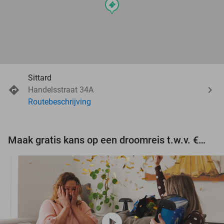
events
Sittard
Handelsstraat 34A
Routebeschrijving
Maak gratis kans op een droomreis t.w.v. €3.000!
play_circle