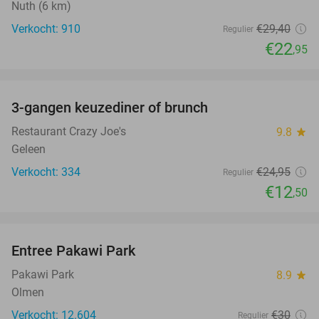
Nuth (6 km)
Verkocht: 910
€29
,40
Regulier
€22
,95
favorite_border
3-gangen keuzediner of brunch
50%
Restaurant Crazy Joe's
9.8
star
Geleen
Verkocht: 334
€24
,95
Regulier
€12
,50
favorite_border
Entree Pakawi Park
28%
Pakawi Park
8.9
star
Olmen
Verkocht: 12.604
€30
Regulier