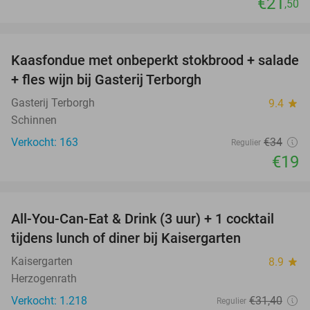
€21
,50
favorite_border
Kaasfondue met onbeperkt stokbrood + salade
44%
+ fles wijn bij Gasterij Terborgh
Gasterij Terborgh
9.4
star
Schinnen
Verkocht: 163
€34
Regulier
€19
favorite_border
All-You-Can-Eat & Drink (3 uur) + 1 cocktail
33%
tijdens lunch of diner bij Kaisergarten
Kaisergarten
8.9
star
Herzogenrath
Verkocht: 1.218
€31
,40
Regulier