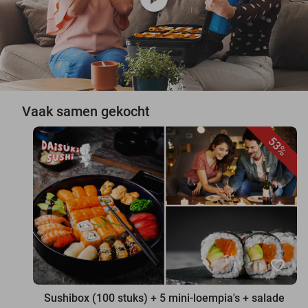
Vaak samen gekocht
53%
favorite_border
Sushibox (100 stuks) + 5 mini-loempia's + salade