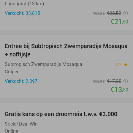
Landgraaf (13 km)
Verkocht: 33.815
€28
,50
Regulier
€21
,50
favorite_border
Entree bij Subtropisch Zwemparadijs Mosaqua
25%
+ softijsje
Subtropisch Zwemparadijs Mosaqua
8.2
star
Gulpen
Verkocht: 2.397
€17
,95
Regulier
€13
,50
favorite_border
Gratis kans op een droomreis t.w.v. €3.000
Social Deal Win
Online