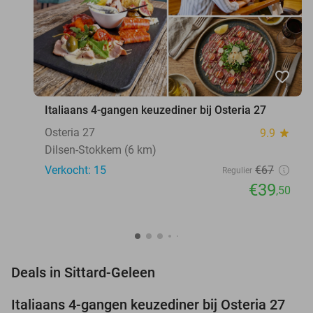
favorite_border
Italiaans 4-gangen keuzediner bij Osteria 27
Osteria 27
9.9
star
Dilsen-Stokkem (6 km)
Verkocht: 15
€67
Regulier
€39
,50
favorite_border
Deals in Sittard-Geleen
Italiaans 4-gangen keuzediner bij Osteria 27
41%