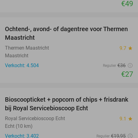
€49
favorite_border
Ochtend-, avond- of dagentree voor Thermen
25%
Maastricht
Thermen Maastricht
9.7
star
Maastricht
Verkocht: 4.504
€36
Regulier
€27
favorite_border
Bioscoopticket + popcorn of chips + frisdrank
34%
bij Royal Servicebioscoop Echt
Royal Servicebioscoop Echt
9.1
star
Echt (10 km)
Verkocht: 3.402
€19
,95
Regulier