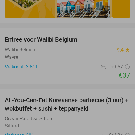
favorite_border
Entree voor Walibi Belgium
35%
Walibi Belgium
9.4
star
Wavre
Verkocht: 3.811
€57
Regulier
€37
favorite_border
All-You-Can-Eat Koreaanse barbecue (3 uur) +
21%
wokbuffet + sushi + teppanyaki
Ocean Paradise Sittard
Sittard