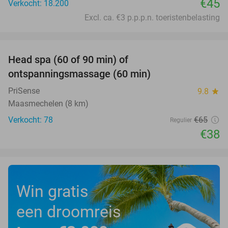
€45
Verkocht: 18.200
Excl. ca. €3 p.p.p.n. toeristenbelasting
favorite_border
Head spa (60 of 90 min) of
42%
ontspanningsmassage (60 min)
PriSense
9.8
star
Maasmechelen (8 km)
Verkocht: 78
€65
Regulier
€38
Win gratis
een droomreis