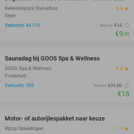
37%
Belevenispark Steinerbos
8.9
star
Stein
Verkocht: 44.110
€15
Regulier
€9
,50
favorite_border
Saunadag bij GOOS Spa & Wellness
52%
GOOS Spa & Wellness
8.8
star
Posterholt
Verkocht: 185
€31
,50
Regulier
€15
favorite_border
Motor- of autorijlespakket naar keuze
72%
Rijtop Opleidingen
7.7
star