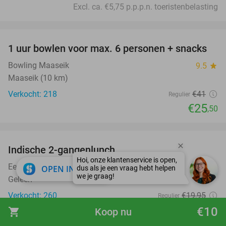
Excl. ca. €5,75 p.p.p.n. toeristenbelasting
favorite_border
1 uur bowlen voor max. 6 personen + snacks
38%
Bowling Maaseik
9.5
star
Maaseik (10 km)
Verkocht: 218
€41
Regulier
€25
,50
favorite_border
Indische 2-gangenlunch
35%
Eethuis Saté Indonesia
9.9
star
close
OPEN IN APP
Geleen
Verkocht: 260
€19
,95
Regulier
€12
€10
,95
shopping_cart
Koop nu