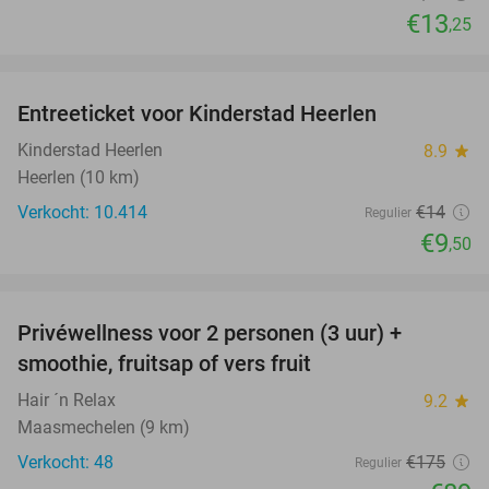
€13
,25
favorite_border
Entreeticket voor Kinderstad Heerlen
32%
Kinderstad Heerlen
8.9
star
Heerlen (10 km)
Verkocht: 10.414
€14
Regulier
€9
,50
favorite_border
Privéwellness voor 2 personen (3 uur) +
49%
smoothie, fruitsap of vers fruit
Hair ´n Relax
9.2
star
Maasmechelen (9 km)
Verkocht: 48
€175
Regulier