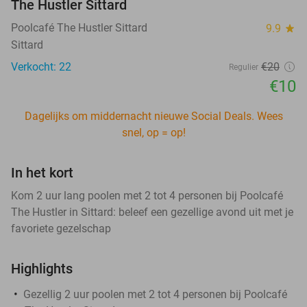
The Hustler Sittard
Poolcafé The Hustler Sittard
9.9
star
Sittard
Verkocht: 22
€20
Regulier
€10
Dagelijks om middernacht nieuwe Social Deals. Wees
snel, op = op!
In het kort
Kom 2 uur lang poolen met 2 tot 4 personen bij Poolcafé
The Hustler in Sittard: beleef een gezellige avond uit met je
favoriete gezelschap
Highlights
Gezellig 2 uur poolen met 2 tot 4 personen bij Poolcafé