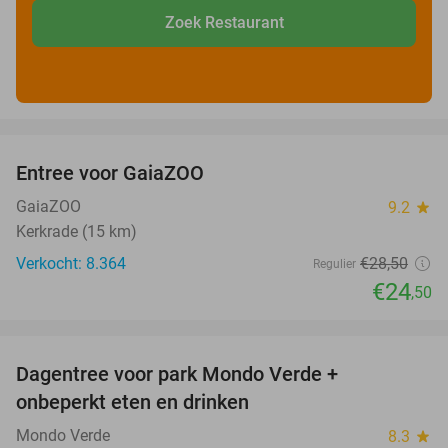
Zoek Restaurant
favorite_border
Entree voor GaiaZOO
14%
GaiaZOO
9.2
star
Kerkrade (15 km)
Verkocht: 8.364
€28
,50
Regulier
€24
,50
favorite_border
Dagentree voor park Mondo Verde +
25%
onbeperkt eten en drinken
Mondo Verde
8.3
star