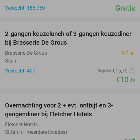
Gratis
Verkocht: 185.759
favorite_border
2-gangen keuzelunch of 3-gangen keuzediner
30%
bij Brasserie De Grous
Brasserie De Grous
9.7
star
Stein
Verkocht: 407
€15
,70
Regulier
€10
,95
favorite_border
Overnachting voor 2 + evt. ontbijt en 3-
gangendiner bij Fletcher Hotels
Fletcher Hotels
Sittard (+ meerdere locaties)