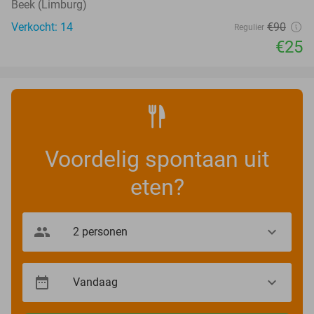
Beek (Limburg)
Verkocht: 14
€90
Regulier
€25
Voordelig spontaan uit
eten?