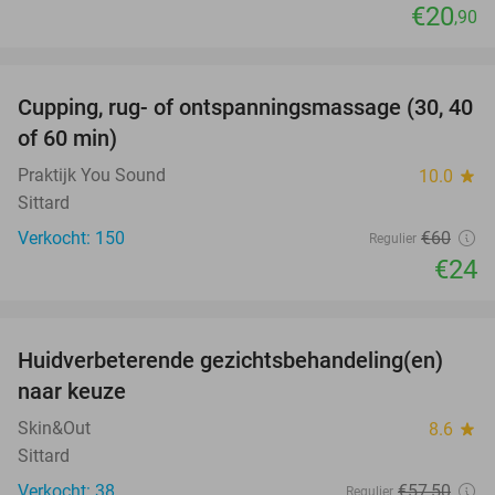
€20
,90
favorite_border
Cupping, rug- of ontspanningsmassage (30, 40
60%
of 60 min)
Praktijk You Sound
10.0
star
Sittard
Verkocht: 150
€60
Regulier
€24
favorite_border
Huidverbeterende gezichtsbehandeling(en)
50%
naar keuze
Skin&Out
8.6
star
Sittard
Verkocht: 38
€57
,50
Regulier