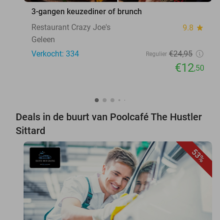
3-gangen keuzediner of brunch
Restaurant Crazy Joe's
9.8
star
Geleen
Verkocht: 334
€24
,95
Regulier
€12
,50
Deals in de buurt van Poolcafé The Hustler
Sittard
53%