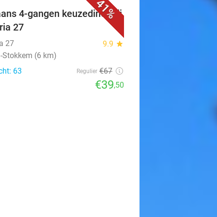
41%
iaans 4-gangen keuzediner bij
ria 27
ia 27
9.9
star
n-Stokkem (6 km)
cht: 63
€67
Regulier
€39
,50
favorite_border