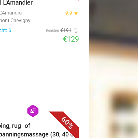
l L'Amandier
 L'Amandier
9.9
star
mont-Chevigny
cht: 6
€191
Regulier
€129
favorite_border
hexagon
wellness
60%
ing, rug- of
panningsmassage (30, 40 of