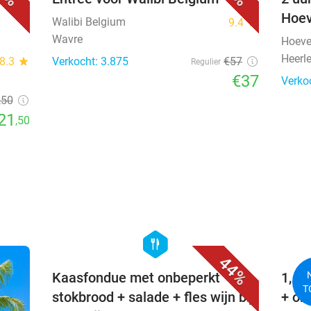
Hoev
Walibi Belgium
9.4
star
Wavre
Hoeve
Heerl
8.3
star
Verkocht: 3.875
€57
Regulier
€37
Verko
,50
21
,50
favorite_border
hexagon
food
44%
Kaasfondue met onbeperkt
1, 2
T
stokbrood + salade + fles wijn bij
+ on