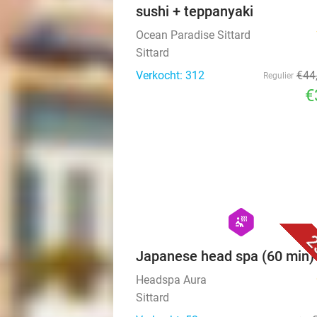
sushi + teppanyaki
Ocean Paradise Sittard
Sittard
Verkocht: 312
€44
Regulier
€
hexagon
wellness
2
Japanese head spa (60 min)
Headspa Aura
Sittard