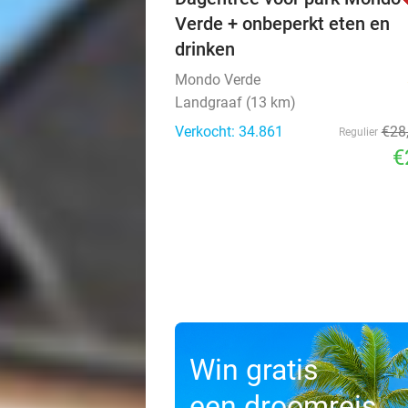
Verde + onbeperkt eten en
drinken
Mondo Verde
Landgraaf (13 km)
Verkocht: 34.861
€28
Regulier
€
Win gratis
een droomreis