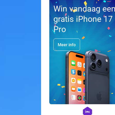
Win vandaag ee
gratis iPhone 17
Pro
Meer info
hexagon
hotel