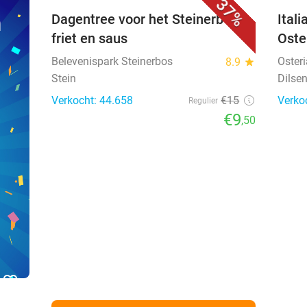
37%
n
Dagentree voor het Steinerbos +
Ital
friet en saus
Oste
Belevenispark Steinerbos
Oster
8.9
star
Stein
Dilse
Verkocht: 44.658
€15
Verko
Regulier
€9
,50
favorite_border