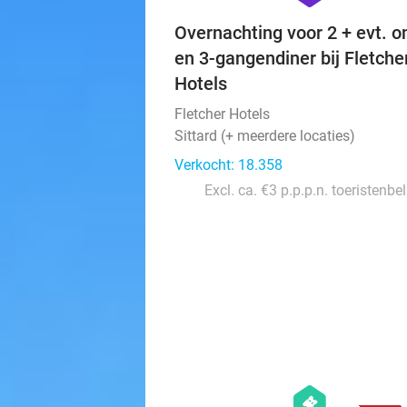
Overnachting voor 2 + evt. on
en 3-gangendiner bij Fletche
Hotels
Fletcher Hotels
Sittard (+ meerdere locaties)
Verkocht: 18.358
Excl. ca. €3 p.p.p.n. toeristenbe
hexagon
events