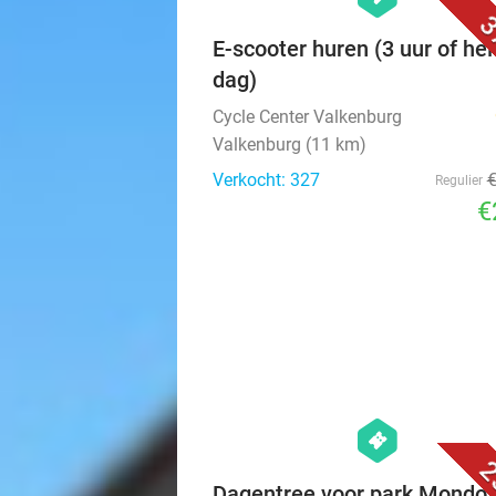
3
E-scooter huren (3 uur of hel
dag)
Cycle Center Valkenburg
Valkenburg (11 km)
Verkocht: 327
Regulier
€
hexagon
events
2
Dagentree voor park Mondo