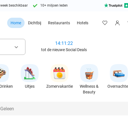
 week beschikbaar
10+ miljoen leden
Home
Dichtbij
Restaurants
Hotels
14:11:21
keyboard_arrow_down
tot de nieuwe Social Deals
Drinken
Uitjes
Zomervakantie
Wellness &
Overnacht
Beauty