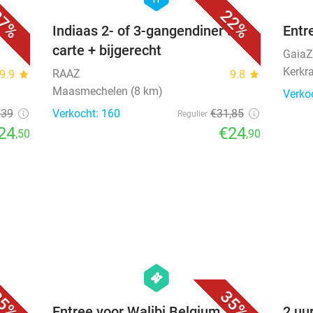
7%
22%
e
Indiaas 2- of 3-gangendiner à la
Entr
carte + bijgerecht
Gaia
Kerkr
RAAZ
9.9
star
9.8
star
Maasmechelen (8 km)
Verko
€39
Verkocht: 160
€31
,85
Regulier
24
€24
,50
,90
favorite_border
favorite_border
hexagon
events
5%
35%
Entree voor Walibi Belgium
2 uu