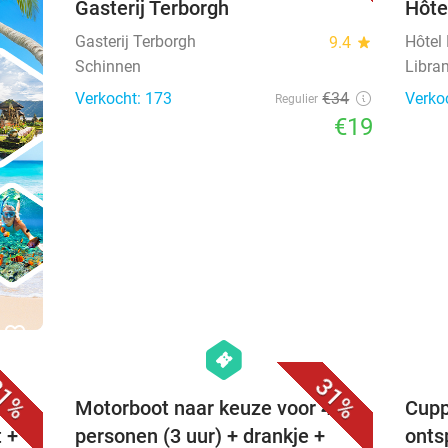
Gasterij Terborgh
Hôte
Gasterij Terborgh
Hôtel
9.4
star
Schinnen
Libra
Verkocht: 173
€34
Verko
Regulier
€19
favorite_border
favorite_border
hexagon
events
1%
31%
Motorboot naar keuze voor 4
Cupp
 +
personen (3 uur) + drankje +
onts