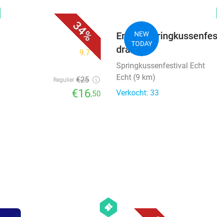
favorite_border
n
34%
Entree springkussenfesti
NEW
TODAY
drankje
9.7
star
Springkussenfestival Echt
Echt (9 km)
€25
Regulier
€16
Verkocht: 33
,50
favorite_border
hexagon
events