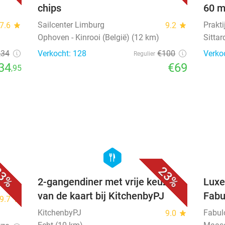
chips
60 m
Sailcenter Limburg
Prakt
7.6
star
9.2
star
Ophoven - Kinrooi (België) (12 km)
Sittar
,34
Verkocht: 128
€100
Verko
Regulier
34
€69
,95
favorite_border
favorite_border
hexagon
food
3%
23%
2-gangendiner met vrije keuze
Luxe
van de kaart bij KitchenbyPJ
Fabu
9.7
star
KitchenbyPJ
Fabulo
9.0
star