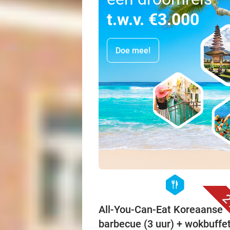
t.w.v. €3.000
Doe mee!
hexagon
food
2
All-You-Can-Eat Koreaanse
barbecue (3 uur) + wokbuffet