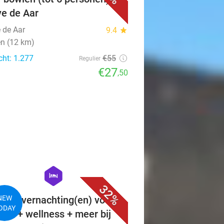
e de Aar
 de Aar
9.4
star
en (12 km)
cht: 1.277
€55
Regulier
€27
,50
favorite_border
hexagon
hotel
32%
 of 3 overnachting(en) voor 2
NEW
ODAY
tbijt + wellness + meer bij