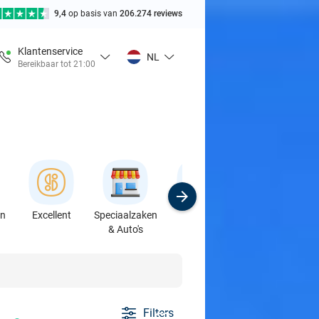
9,4
op basis van
206.274 reviews
Klantenservice
NL
Bereikbaar tot 21:00
en
Excellent
Speciaalzaken
Sport
Cursussen &
& Auto's
Workshops
Filters