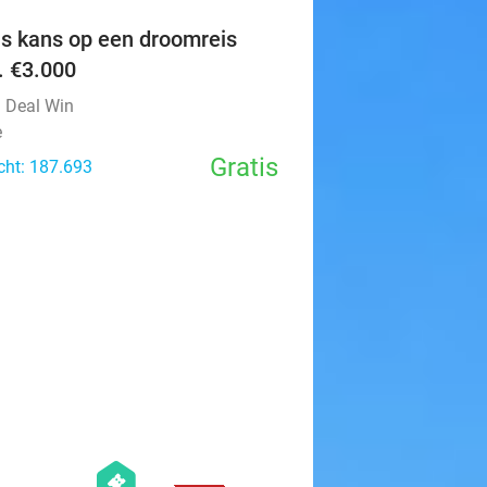
is kans op een droomreis
v. €3.000
l Deal Win
e
Gratis
cht: 187.693
favorite_border
hexagon
events