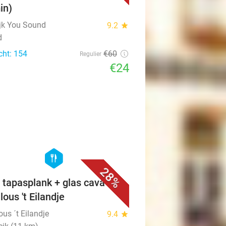
in)
ijk You Sound
9.2
star
d
cht: 154
€60
Regulier
€24
favorite_border
hexagon
food
28%
 tapasplank + glas cava bij
lous 't Eilandje
us ´t Eilandje
9.4
star