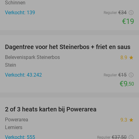
Schinnen
Verkocht: 139
€34
Regulier
€19
favorite_border
Dagentree voor het Steinerbos + friet en saus
37%
Belevenispark Steinerbos
8.9
star
Stein
Verkocht: 43.242
€15
Regulier
€9
,50
favorite_border
2 of 3 heats karten bij Powerarea
32%
Powerarea
9.3
star
Lemiers
Verkocht: 555
€37
,50
Regulier