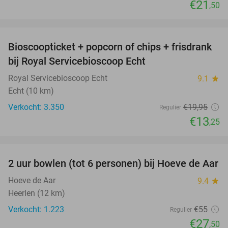
€21
,50
favorite_border
Bioscoopticket + popcorn of chips + frisdrank
34%
bij Royal Servicebioscoop Echt
Royal Servicebioscoop Echt
9.1
star
Echt (10 km)
Verkocht: 3.350
€19
,95
Regulier
€13
,25
favorite_border
2 uur bowlen (tot 6 personen) bij Hoeve de Aar
50%
Hoeve de Aar
9.4
star
Heerlen (12 km)
Verkocht: 1.223
€55
Regulier
€27
,50