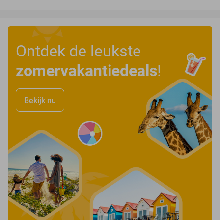
Ontdek de leukste
zomervakantiedeals
!
Bekijk nu