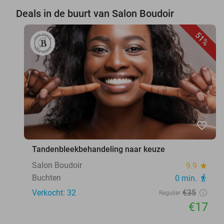
Deals in de buurt van Salon Boudoir
51%
favorite_border
Tandenbleekbehandeling naar keuze
Salon Boudoir
9.9
star
Buchten
0 min.
directions_walk
Verkocht: 32
€35
Regulier
€17