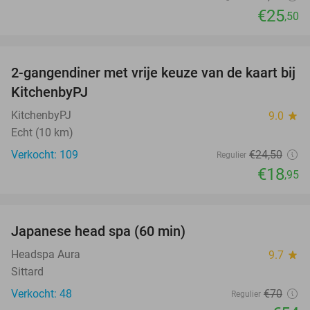
€25
,50
favorite_border
2-gangendiner met vrije keuze van de kaart bij
23%
KitchenbyPJ
KitchenbyPJ
9.0
star
Echt (10 km)
Verkocht: 109
€24
,50
Regulier
€18
,95
favorite_border
Japanese head spa (60 min)
23%
Headspa Aura
9.7
star
Sittard
Verkocht: 48
€70
Regulier