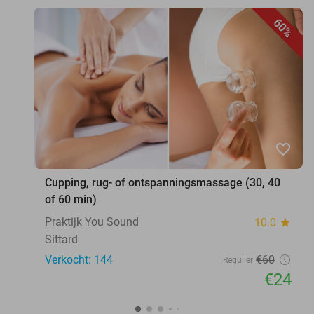
60%
favorite_border
Cupping, rug- of ontspanningsmassage (30, 40
of 60 min)
Praktijk You Sound
10.0
star
Sittard
Verkocht: 144
€60
Regulier
€24