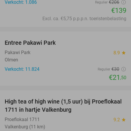
Verkocht: 1.086
€206
Regulier
€139
Excl. ca. €5,75 p.p.p.n. toeristenbelasting
favorite_border
Entree Pakawi Park
28%
Pakawi Park
8.9
star
Olmen
Verkocht: 11.824
€30
Regulier
€21
,50
favorite_border
High tea of high wine (1,5 uur) bij Proeflokaal
36%
1711 in hartje Valkenburg
Proeflokaal 1711
9.2
star
Valkenburg (11 km)