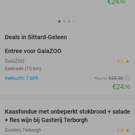
€24
,50
favorite_border
Deals in Sittard-Geleen
Entree voor GaiaZOO
14%
GaiaZOO
9.2
star
Kerkrade (15 km)
Verkocht: 7.609
€28
,50
Regulier
€24
,50
favorite_border
Kaasfondue met onbeperkt stokbrood + salade
44%
+ fles wijn bij Gasterij Terborgh
Gasterij Terborgh
9.4
star