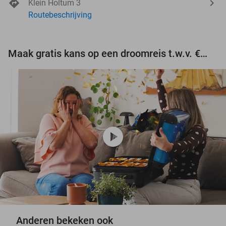
Klein Holtum 3
Routebeschrijving
Maak gratis kans op een droomreis t.w.v. €3.000!
play_circle
Anderen bekeken ook