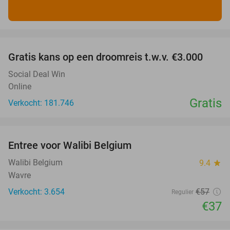
favorite_border
Gratis kans op een droomreis t.w.v. €3.000
Social Deal Win
Online
Gratis
Verkocht: 181.746
favorite_border
Entree voor Walibi Belgium
35%
Walibi Belgium
9.4
star
Wavre
Verkocht: 3.654
€57
Regulier
€37
favorite_border