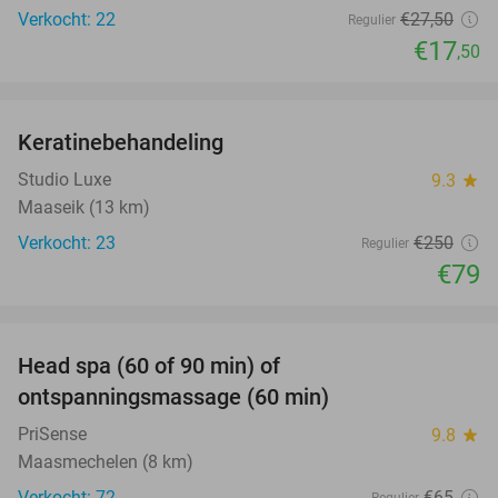
Verkocht: 22
€27
,50
Regulier
€17
,50
favorite_border
Keratinebehandeling
68%
Studio Luxe
9.3
star
Maaseik (13 km)
Verkocht: 23
€250
Regulier
€79
favorite_border
Head spa (60 of 90 min) of
42%
ontspanningsmassage (60 min)
PriSense
9.8
star
Maasmechelen (8 km)
Verkocht: 72
€65
Regulier