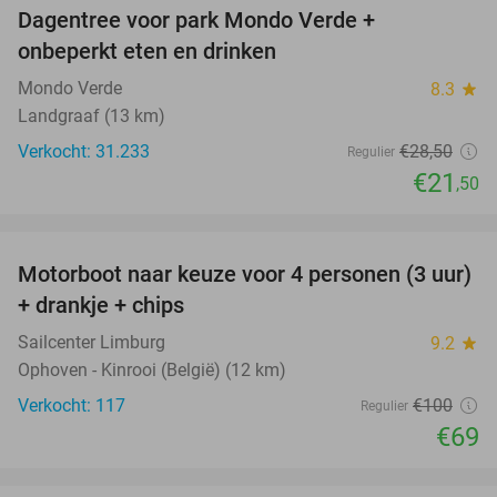
Dagentree voor park Mondo Verde +
25%
onbeperkt eten en drinken
Mondo Verde
8.3
star
Landgraaf (13 km)
Verkocht: 31.233
€28
,50
Regulier
€21
,50
favorite_border
Motorboot naar keuze voor 4 personen (3 uur)
31%
+ drankje + chips
Sailcenter Limburg
9.2
star
Ophoven - Kinrooi (België) (12 km)
Verkocht: 117
€100
Regulier
€69
favorite_border