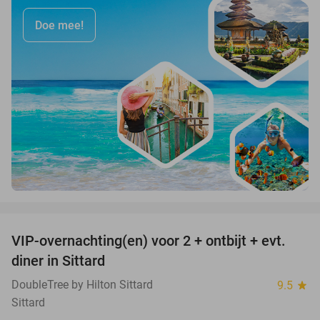
Doe mee!
favorite_border
VIP-overnachting(en) voor 2 + ontbijt + evt.
33%
diner in Sittard
DoubleTree by Hilton Sittard
9.5
star
Sittard