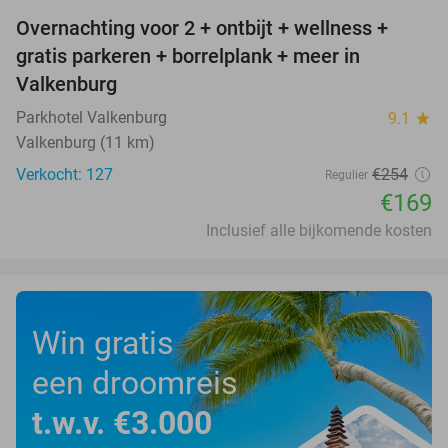
Overnachting voor 2 + ontbijt + wellness +
33%
gratis parkeren + borrelplank + meer in
Valkenburg
Parkhotel Valkenburg
9.1
star
Valkenburg (11 km)
Verkocht: 127
€254
Regulier
€169
Inclusief alle bijkomende kosten
Win gratis
een droomreis
t.w.v. €3.000