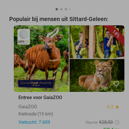
Populair bij mensen uit Sittard-Geleen:
14%
favorite_border
Entree voor GaiaZOO
GaiaZOO
9.2
star
Kerkrade (15 km)
Verkocht: 7.609
€28
,50
Regulier