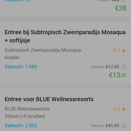
€38
favorite_border
Entree bij Subtropisch Zwemparadijs Mosaqua
25%
+ softijsje
Subtropisch Zwemparadijs Mosaqua
8.2
star
Gulpen
Verkocht: 1.989
€17
,95
Regulier
€13
,50
favorite_border
Entree voor BLUE Wellnessresorts
48%
BLUE Wellnessresorts
8.8
star
Sittard (+4 locaties)
Verkocht: 2.503
€41
,50
Regulier