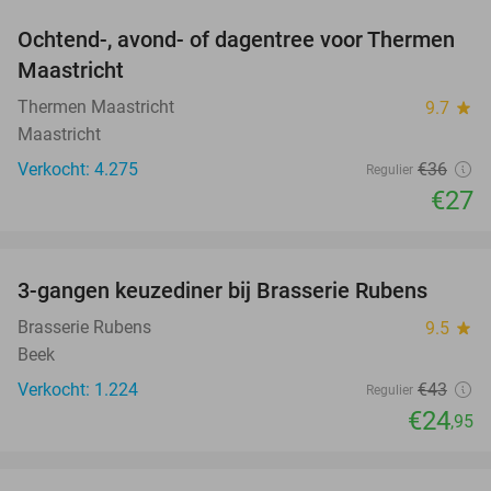
Ochtend-, avond- of dagentree voor Thermen
25%
Maastricht
Thermen Maastricht
9.7
star
Maastricht
Verkocht: 4.275
€36
Regulier
€27
favorite_border
3-gangen keuzediner bij Brasserie Rubens
42%
Brasserie Rubens
9.5
star
Beek
Verkocht: 1.224
€43
Regulier
€24
,95
favorite_border