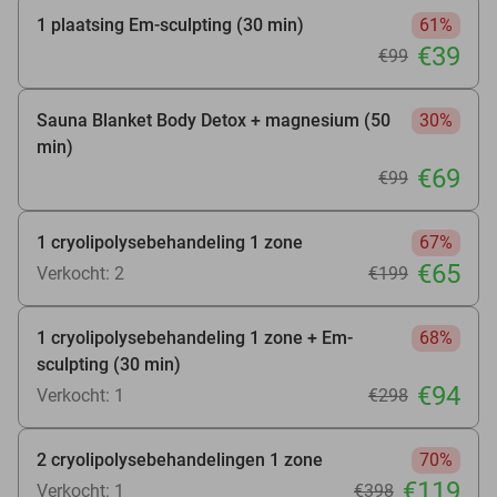
1 plaatsing Em-sculpting (30 min)
61%
€39
€99
Sauna Blanket Body Detox + magnesium (50
30%
min)
€69
€99
1 cryolipolysebehandeling 1 zone
67%
€65
Verkocht: 2
€199
1 cryolipolysebehandeling 1 zone + Em-
68%
sculpting (30 min)
€94
Verkocht: 1
€298
2 cryolipolysebehandelingen 1 zone
70%
€119
Verkocht: 1
€398