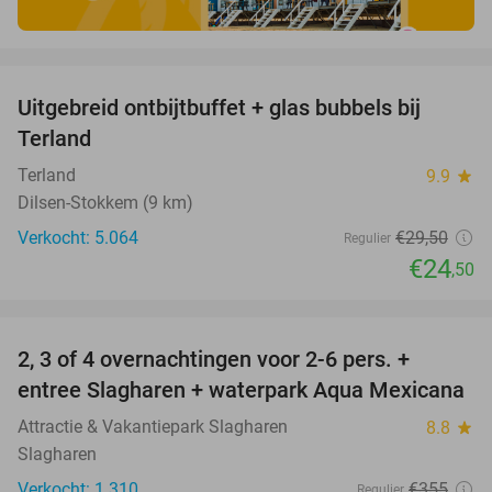
favorite_border
Uitgebreid ontbijtbuffet + glas bubbels bij
17%
Terland
Terland
9.9
star
Dilsen-Stokkem (9 km)
Verkocht: 5.064
€29
,50
Regulier
€24
,50
favorite_border
2, 3 of 4 overnachtingen voor 2-6 pers. +
55%
entree Slagharen + waterpark Aqua Mexicana
Attractie & Vakantiepark Slagharen
8.8
star
Slagharen
Verkocht: 1.310
€355
Regulier