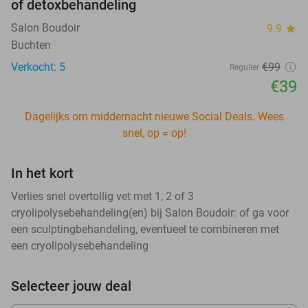
of detoxbehandeling
Salon Boudoir
9.9
star
Buchten
Verkocht: 5
€99
Regulier
€39
Dagelijks om middernacht nieuwe Social Deals. Wees
snel, op = op!
In het kort
Verlies snel overtollig vet met 1, 2 of 3
cryolipolysebehandeling(en) bij Salon Boudoir: of ga voor
een sculptingbehandeling, eventueel te combineren met
een cryolipolysebehandeling
Selecteer jouw deal