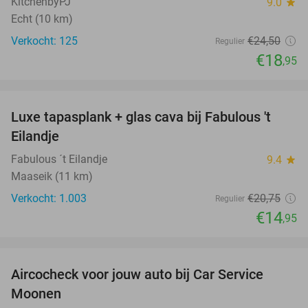
KitchenbyPJ
9.0
star
Echt (10 km)
Verkocht: 125
€24
,50
Regulier
€18
,95
favorite_border
Luxe tapasplank + glas cava bij Fabulous 't
28%
Eilandje
Fabulous ´t Eilandje
9.4
star
Maaseik (11 km)
Verkocht: 1.003
€20
,75
Regulier
€14
,95
favorite_border
Aircocheck voor jouw auto bij Car Service
44%
Moonen