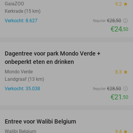
GaiaZOO
9.2
star
Kerkrade (15 km)
Verkocht: 8.627
€28
,50
Regulier
€24
,50
favorite_border
Dagentree voor park Mondo Verde +
25%
onbeperkt eten en drinken
Mondo Verde
8.3
star
Landgraaf (13 km)
Verkocht: 35.038
€28
,50
Regulier
€21
,50
favorite_border
Entree voor Walibi Belgium
35%
Walibi Belgium
9.4
star