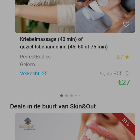
favorite_border
Kriebelmassage (40 min) of
gezichtsbehandeling (45, 60 of 75 min)
PerfectBodies
8.7
star
Geleen
Verkocht: 25
€55
Regulier
€27
Deals in de buurt van Skin&Out
51%