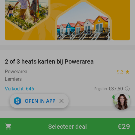
favorite_border
2 of 3 heats karten bij Powerarea
32%
Powerarea
9.3
star
Lemiers
Verkocht: 646
€37
,50
Regulier
€25
,50
close
OPEN IN APP
favorite_border
Entree bij Subtropisch Zwemparadijs Mosaqua
25%
€29
shopping_cart
Selecteer deal
+ softijsje