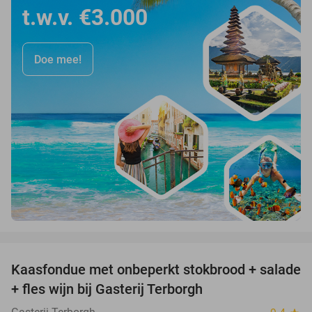
t.w.v. €3.000
Doe mee!
favorite_border
Kaasfondue met onbeperkt stokbrood + salade
44%
+ fles wijn bij Gasterij Terborgh