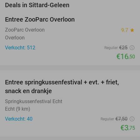
favorite_border
Deals in Sittard-Geleen
Entree ZooParc Overloon
34%
NEW
TODAY
ZooParc Overloon
9.7
star
Overloon
Verkocht: 512
€25
Regulier
€16
,50
favorite_border
Entree springkussenfestival + evt. + friet,
50%
NEW
snack en drankje
TODAY
Springkussenfestival Echt
Echt (9 km)
Verkocht: 40
€7
,50
Regulier
€3
,75