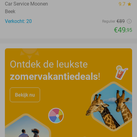
Car Service Moonen
9.7
star
Beek
Verkocht: 20
€89
Regulier
€49
,95
Ontdek de leukste
zomervakantiedeals
!
Bekijk nu