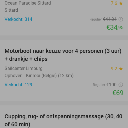
Ocean Paradise Sittard
7.6
star
Sittard
Verkocht: 314
€44
,34
Regulier
€34
,95
favorite_border
Motorboot naar keuze voor 4 personen (3 uur)
31%
+ drankje + chips
Sailcenter Limburg
9.2
star
Ophoven - Kinrooi (België) (12 km)
Verkocht: 129
€100
Regulier
€69
favorite_border
Cupping, rug- of ontspanningsmassage (30, 40
60%
of 60 min)