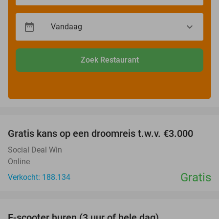
Zoek Restaurant
favorite_border
Gratis kans op een droomreis t.w.v. €3.000
Social Deal Win
Online
Gratis
Verkocht: 188.134
favorite_border
E-scooter huren (3 uur of hele dag)