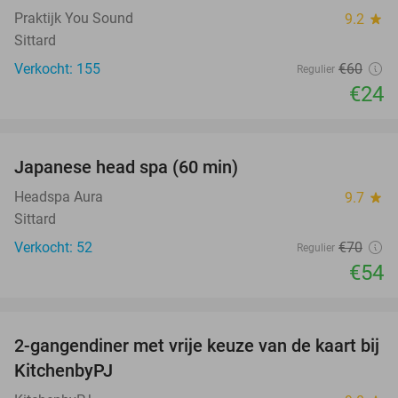
Praktijk You Sound
9.2
star
Sittard
Verkocht: 155
€60
Regulier
€24
favorite_border
Japanese head spa (60 min)
23%
Headspa Aura
9.7
star
Sittard
Verkocht: 52
€70
Regulier
€54
favorite_border
2-gangendiner met vrije keuze van de kaart bij
23%
KitchenbyPJ