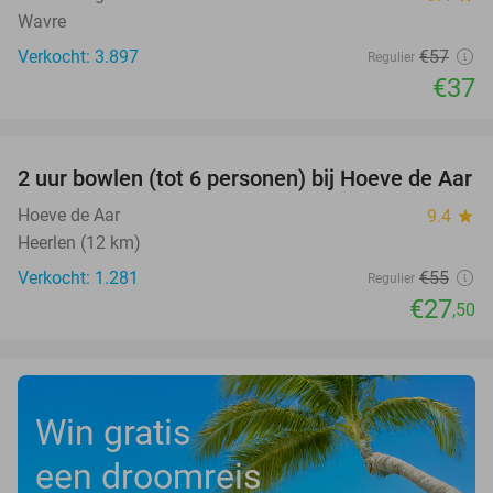
Wavre
Verkocht: 3.897
€57
Regulier
€37
favorite_border
2 uur bowlen (tot 6 personen) bij Hoeve de Aar
50%
Hoeve de Aar
9.4
star
Heerlen (12 km)
Verkocht: 1.281
€55
Regulier
€27
,50
Win gratis
een droomreis