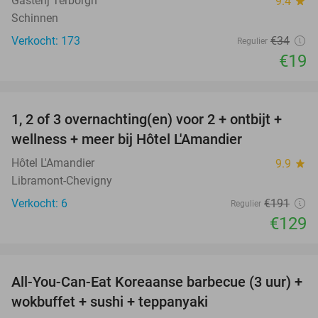
Gasterij Terborgh
9.4
star
Schinnen
Verkocht: 173
€34
Regulier
€19
favorite_border
1, 2 of 3 overnachting(en) voor 2 + ontbijt +
32%
NEW
wellness + meer bij Hôtel L'Amandier
TODAY
Hôtel L'Amandier
9.9
star
Libramont-Chevigny
Verkocht: 6
€191
Regulier
€129
favorite_border
All-You-Can-Eat Koreaanse barbecue (3 uur) +
21%
wokbuffet + sushi + teppanyaki