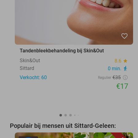
favorite_border
Tandenbleekbehandeling bij Skin&Out
Skin&Out
8.6
star
Sittard
0 min.
directions_walk
Verkocht: 60
€35
Regulier
€17
Populair bij mensen uit Sittard-Geleen: