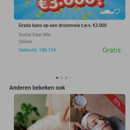
favorite_border
Gratis kans op een droomreis t.w.v. €3.000
Social Deal Win
Online
Gratis
Verkocht: 188.134
Anderen bekeken ook
51%