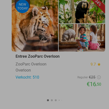
34%
NEW
TODAY
favorite_border
Entree ZooParc Overloon
ZooParc Overloon
9.7
star
Overloon
Verkocht: 510
€25
Regulier
€16
,50