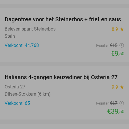
favorite_border
Dagentree voor het Steinerbos + friet en saus
37%
Belevenispark Steinerbos
8.9
star
Stein
Verkocht: 44.768
€15
Regulier
€9
,50
favorite_border
Italiaans 4-gangen keuzediner bij Osteria 27
41%
Osteria 27
9.9
star
Dilsen-Stokkem (6 km)
Verkocht: 65
€67
Regulier
€39
,50
favorite_border