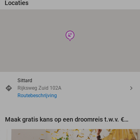
Locaties
wellness
Sittard
Rijksweg Zuid 102A
Routebeschrijving
Maak gratis kans op een droomreis t.w.v. €3.000!