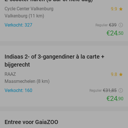
37%
Cycle Center Valkenburg
9.9
star
Valkenburg (11 km)
Verkocht: 327
€39
Regulier
€24
,50
favorite_border
Indiaas 2- of 3-gangendiner à la carte +
22%
bijgerecht
RAAZ
9.8
star
Maasmechelen (8 km)
Verkocht: 160
€31
,85
Regulier
€24
,90
favorite_border
Entree voor GaiaZOO
14%