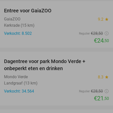
Entree voor GaiaZOO
14%
GaiaZOO
9.2
star
Kerkrade (15 km)
Verkocht: 8.502
€28
,50
Regulier
€24
,50
favorite_border
Dagentree voor park Mondo Verde +
25%
onbeperkt eten en drinken
Mondo Verde
8.3
star
Landgraaf (13 km)
Verkocht: 34.564
€28
,50
Regulier
€21
,50
favorite_border