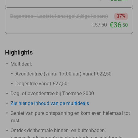
Dagentree - Laatste kans (gelukkige kopers)
37%
€36
€57
,50
,50
Highlights
Multideal:
Avondentree (vanaf 17.00 uur) vanaf €22,50
Dagentree vanaf €27,50
Dag- of avondentree bij Thermae 2000
Zie hier de inhoud van de multideals
Geniet van pure ontspanning en kom even helemaal tot
rust
Ontdek de thermale binnen- en buitenbaden,
verschillende sauna's en stoombaden en whirlpools