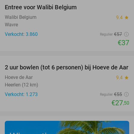
Entree voor Walibi Belgium
35%
Walibi Belgium
9.4
star
Wavre
Verkocht: 3.860
€57
Regulier
€37
favorite_border
2 uur bowlen (tot 6 personen) bij Hoeve de Aar
50%
Hoeve de Aar
9.4
star
Heerlen (12 km)
Verkocht: 1.273
€55
Regulier
€27
,50