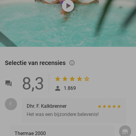
play_circle
Selectie van recensies
info_outlined
8,3
1.869
F.
Dhr. F. Kalkbrenner
Het was een bijzondere belevenis!
Thermae 2000