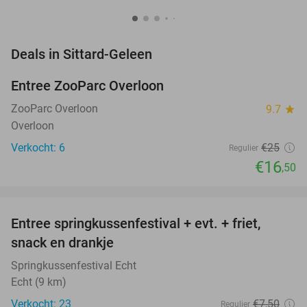
favorite_border
Deals in Sittard-Geleen
Entree ZooParc Overloon
34%
NEW
TODAY
ZooParc Overloon
9.7
star
Overloon
Verkocht: 6
€25
Regulier
€16
,50
favorite_border
Entree springkussenfestival + evt. + friet,
50%
NEW
snack en drankje
TODAY
Springkussenfestival Echt
Echt (9 km)
Verkocht: 23
€7
,50
Regulier