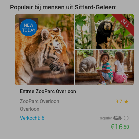
Populair bij mensen uit Sittard-Geleen:
34%
NEW
TODAY
favorite_border
Entree ZooParc Overloon
ZooParc Overloon
9.7
star
Overloon
Verkocht: 6
€25
Regulier
€16
,50