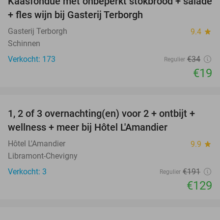
Kaasfondue met onbeperkt stokbrood + salade
44%
+ fles wijn bij Gasterij Terborgh
Gasterij Terborgh
9.4
star
Schinnen
Verkocht: 173
€34
Regulier
€19
favorite_border
1, 2 of 3 overnachting(en) voor 2 + ontbijt +
32%
NEW
wellness + meer bij Hôtel L'Amandier
TODAY
Hôtel L'Amandier
9.9
star
Libramont-Chevigny
Verkocht: 3
€191
Regulier
€129
favorite_border