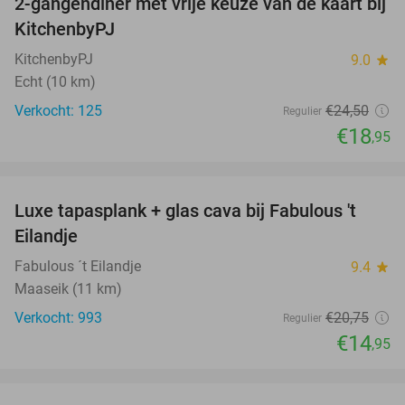
2-gangendiner met vrije keuze van de kaart bij
23%
KitchenbyPJ
KitchenbyPJ
9.0
star
Echt (10 km)
Verkocht: 125
€24
,50
Regulier
€18
,95
favorite_border
Luxe tapasplank + glas cava bij Fabulous 't
28%
Eilandje
Fabulous ´t Eilandje
9.4
star
Maaseik (11 km)
Verkocht: 993
€20
,75
Regulier
€14
,95
favorite_border