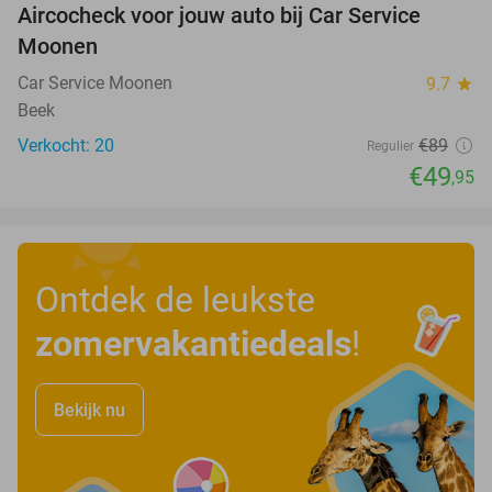
Aircocheck voor jouw auto bij Car Service
44%
Moonen
Car Service Moonen
9.7
star
Beek
Verkocht: 20
€89
Regulier
€49
,95
Ontdek de leukste
zomervakantiedeals
!
Bekijk nu