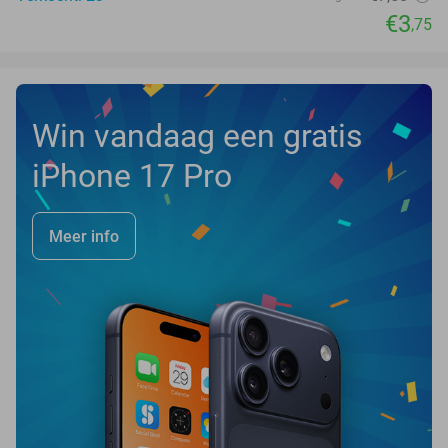
€3
,75
Win vandaag een gratis
iPhone 17 Pro
Meer info