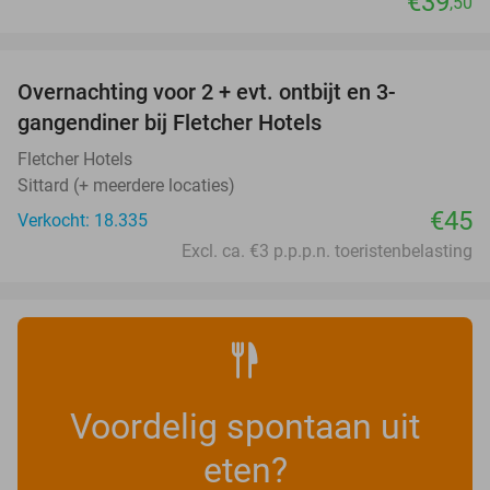
€39
,50
favorite_border
Overnachting voor 2 + evt. ontbijt en 3-
gangendiner bij Fletcher Hotels
Fletcher Hotels
Sittard (+ meerdere locaties)
€45
Verkocht: 18.335
Excl. ca. €3 p.p.p.n. toeristenbelasting
Voordelig spontaan uit
eten?