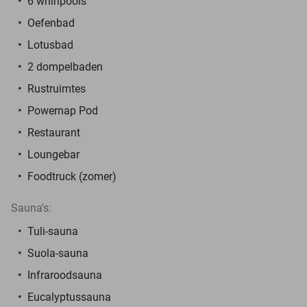
6 whirlpools
Oefenbad
Lotusbad
2 dompelbaden
Rustruimtes
Powernap Pod
Restaurant
Loungebar
Foodtruck (zomer)
Sauna's:
Tuli-sauna
Suola-sauna
Infraroodsauna
Eucalyptussauna