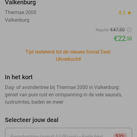
Valkenburg
Thermae 2000
8.3
star
Valkenburg
€47
,50
Regulier
€22
,50
Tijd resterend tot de nieuwe Social Deal:
Uitverkocht!
In het kort
Dag- of avondentree bij Thermae 2000 in Valkenburg:
geniet van pure rust en ontspanning in de vele sauna's,
rustruimtes, baden en meer
Selecteer jouw deal
Avondentree (vanaf 17.00 uur) - Early bird
53%