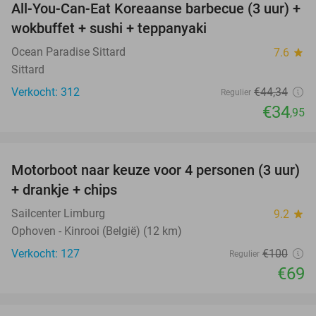
All-You-Can-Eat Koreaanse barbecue (3 uur) +
21%
wokbuffet + sushi + teppanyaki
Ocean Paradise Sittard
7.6
star
Sittard
Verkocht: 312
€44
,34
Regulier
€34
,95
favorite_border
Motorboot naar keuze voor 4 personen (3 uur)
31%
+ drankje + chips
Sailcenter Limburg
9.2
star
Ophoven - Kinrooi (België) (12 km)
Verkocht: 127
€100
Regulier
€69
favorite_border