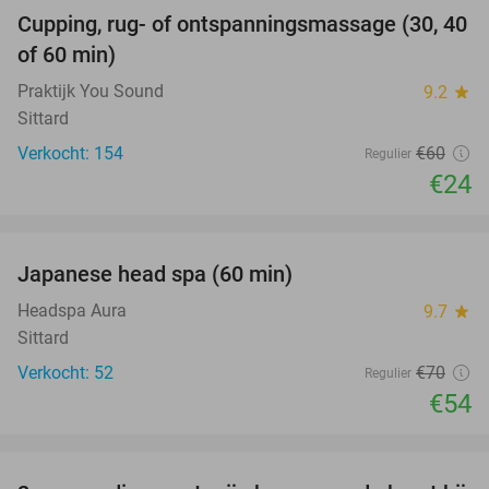
Cupping, rug- of ontspanningsmassage (30, 40
60%
of 60 min)
Praktijk You Sound
9.2
star
Sittard
Verkocht: 154
€60
Regulier
€24
favorite_border
Japanese head spa (60 min)
23%
Headspa Aura
9.7
star
Sittard
Verkocht: 52
€70
Regulier
€54
favorite_border