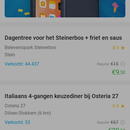
favorite_border
Dagentree voor het Steinerbos + friet en saus
37%
Belevenispark Steinerbos
8.9
star
Stein
Verkocht: 44.437
€15
Regulier
€9
,50
favorite_border
Italiaans 4-gangen keuzediner bij Osteria 27
41%
Osteria 27
9.9
star
Dilsen-Stokkem (6 km)
Verkocht: 53
€67
Regulier