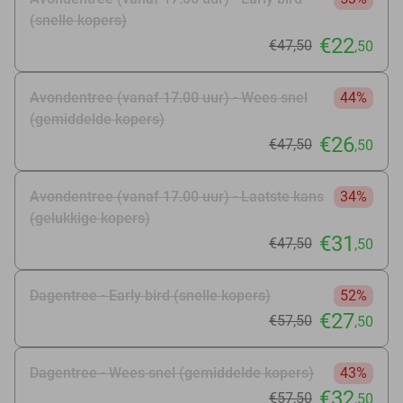
(snelle kopers)
€22
€47
,50
,50
Avondentree (vanaf 17.00 uur) - Wees snel
44%
(gemiddelde kopers)
€26
€47
,50
,50
Avondentree (vanaf 17.00 uur) - Laatste kans
34%
(gelukkige kopers)
€31
€47
,50
,50
Dagentree - Early bird (snelle kopers)
52%
€27
€57
,50
,50
Dagentree - Wees snel (gemiddelde kopers)
43%
€32
€57
,50
,50