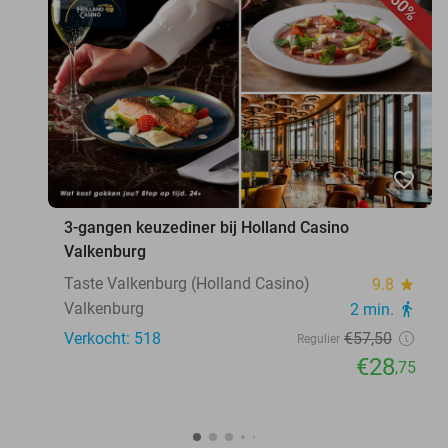
50%
favorite_border
3-gangen keuzediner bij Holland Casino
Valkenburg
Taste Valkenburg (Holland Casino)
9.8
star
Valkenburg
2 min.
directions_walk
Verkocht: 518
€57
,50
Regulier
€28
,75