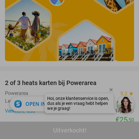
favorite_border
2 of 3 heats karten bij Powerarea
32%
Powerarea
9.3
star
Lemiers
close
OPEN IN APP
Verkocht: 638
€37
,50
Regulier
€25
,50
favorite_border
Uitverkocht!