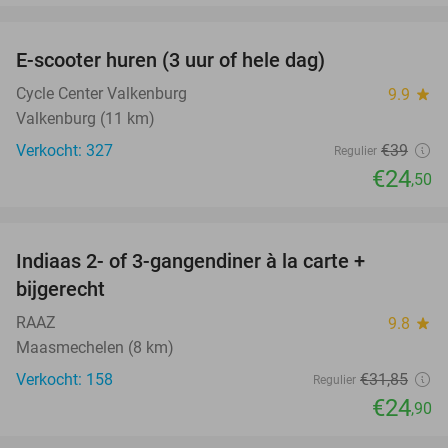
favorite_border
E-scooter huren (3 uur of hele dag)
37%
Cycle Center Valkenburg
9.9
star
Valkenburg (11 km)
Verkocht: 327
€39
Regulier
€24
,50
favorite_border
Indiaas 2- of 3-gangendiner à la carte +
22%
bijgerecht
RAAZ
9.8
star
Maasmechelen (8 km)
Verkocht: 158
€31
,85
Regulier
€24
,90
favorite_border