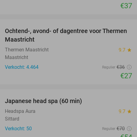
€37
favorite_border
Ochtend-, avond- of dagentree voor Thermen
25%
Maastricht
Thermen Maastricht
9.7
star
Maastricht
Verkocht: 4.464
€36
Regulier
€27
favorite_border
Japanese head spa (60 min)
23%
Headspa Aura
9.7
star
Sittard
Verkocht: 50
€70
Regulier