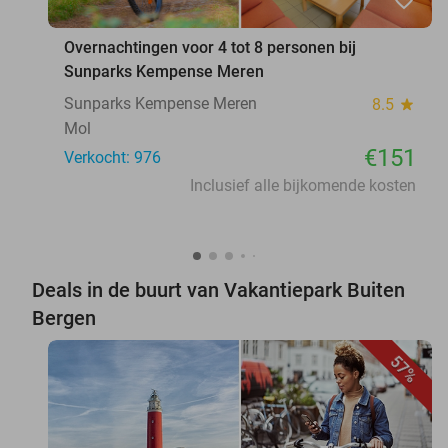
Overnachtingen voor 4 tot 8 personen bij
Sunparks Kempense Meren
Sunparks Kempense Meren
8.5
star
Mol
€151
Verkocht: 976
Inclusief alle bijkomende kosten
Deals in de buurt van Vakantiepark Buiten
Bergen
57%