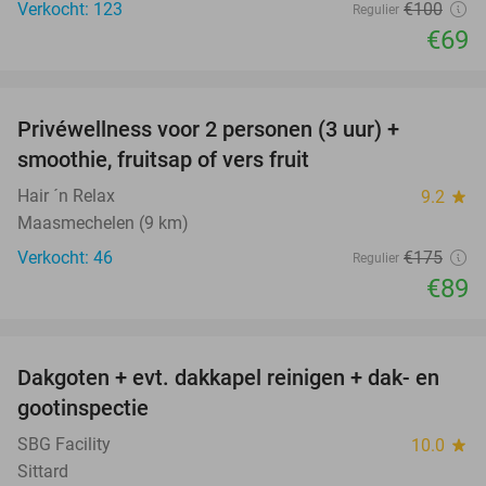
Verkocht: 123
€100
Regulier
€69
favorite_border
Privéwellness voor 2 personen (3 uur) +
49%
smoothie, fruitsap of vers fruit
Hair ´n Relax
9.2
star
Maasmechelen (9 km)
Verkocht: 46
€175
Regulier
€89
favorite_border
Dakgoten + evt. dakkapel reinigen + dak- en
41%
gootinspectie
SBG Facility
10.0
star
Sittard