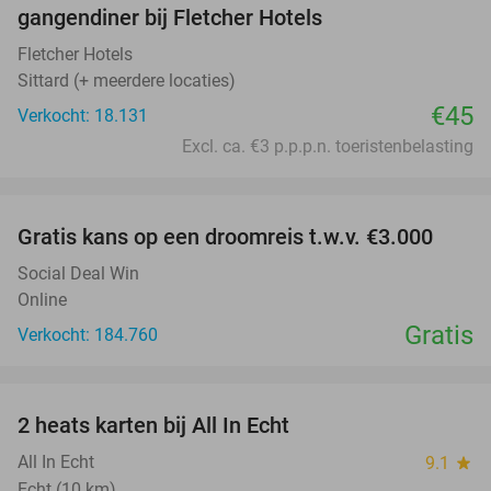
gangendiner bij Fletcher Hotels
Fletcher Hotels
Sittard (+ meerdere locaties)
€45
Verkocht: 18.131
Excl. ca. €3 p.p.p.n. toeristenbelasting
favorite_border
Gratis kans op een droomreis t.w.v. €3.000
Social Deal Win
Online
Gratis
Verkocht: 184.760
favorite_border
2 heats karten bij All In Echt
39%
All In Echt
9.1
star
Echt (10 km)