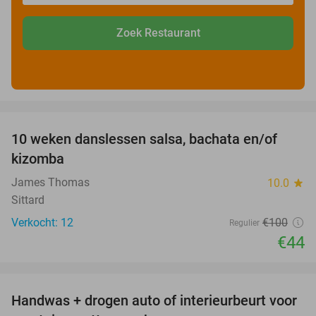
Zoek Restaurant
favorite_border
10 weken danslessen salsa, bachata en/of
56%
kizomba
James Thomas
10.0
star
Sittard
Verkocht: 12
€100
Regulier
€44
favorite_border
Handwas + drogen auto of interieurbeurt voor
53%