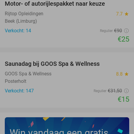
Motor- of autorijlespakket naar keuze
72%
Rijtop Opleidingen
7.7
star
Beek (Limburg)
Verkocht: 14
€90
Regulier
€25
favorite_border
Saunadag bij GOOS Spa & Wellness
52%
NEW
TODAY
GOOS Spa & Wellness
8.8
star
Posterholt
Verkocht: 147
€31
,50
Regulier
€15
Win vandaag een gratis