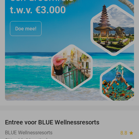
t.w.v. €3.000
Doe mee!
favorite_border
Entree voor BLUE Wellnessresorts
48%
BLUE Wellnessresorts
8.8
star