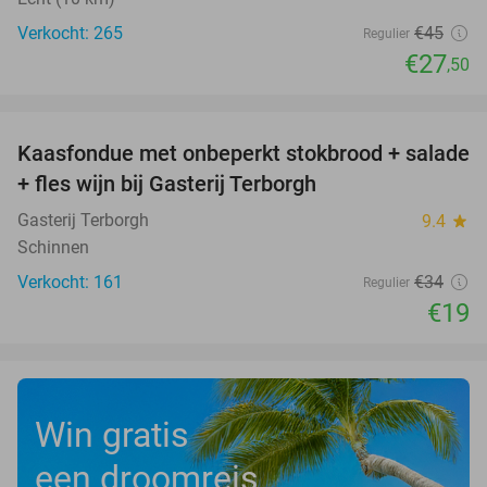
Verkocht: 265
€45
Regulier
€27
,50
favorite_border
Kaasfondue met onbeperkt stokbrood + salade
44%
+ fles wijn bij Gasterij Terborgh
Gasterij Terborgh
9.4
star
Schinnen
Verkocht: 161
€34
Regulier
€19
Win gratis
een droomreis