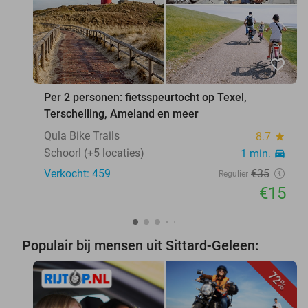
favorite_border
Per 2 personen: fietsspeurtocht op Texel,
Terschelling, Ameland en meer
Qula Bike Trails
8.7
star
Schoorl (+5 locaties)
1 min.
directions_car
Verkocht: 459
€35
Regulier
€15
Populair bij mensen uit Sittard-Geleen:
72%