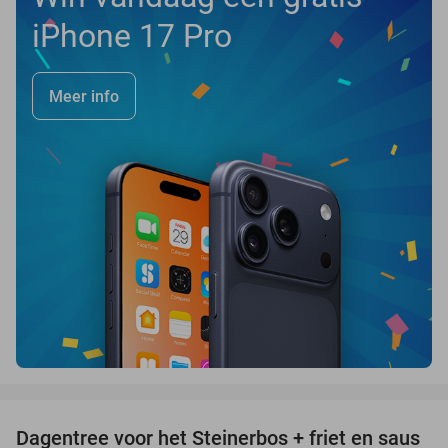
iPhone 17 Pro
Meer info
favorite_border
Dagentree voor het Steinerbos + friet en saus
37%