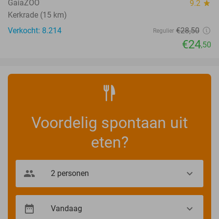
GaiaZOO
9.2
star
Kerkrade (15 km)
Verkocht: 8.214
€28
,50
Regulier
€24
,50
Voordelig spontaan uit
eten?