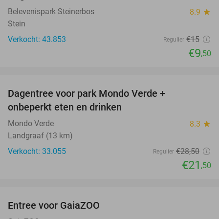
Belevenispark Steinerbos
8.9
star
Stein
Verkocht: 43.853
€15
Regulier
€9
,50
favorite_border
Dagentree voor park Mondo Verde +
25%
onbeperkt eten en drinken
Mondo Verde
8.3
star
Landgraaf (13 km)
Verkocht: 33.055
€28
,50
Regulier
€21
,50
favorite_border
Entree voor GaiaZOO
14%