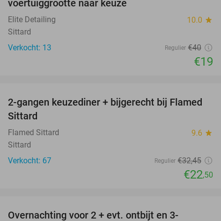
voertuiggrootte naar keuze
Elite Detailing
10.0
star
Sittard
Verkocht: 13
€40
Regulier
€19
favorite_border
2-gangen keuzediner + bijgerecht bij Flamed
31%
Sittard
Flamed Sittard
9.6
star
Sittard
Verkocht: 67
€32
,45
Regulier
€22
,50
favorite_border
Overnachting voor 2 + evt. ontbijt en 3-