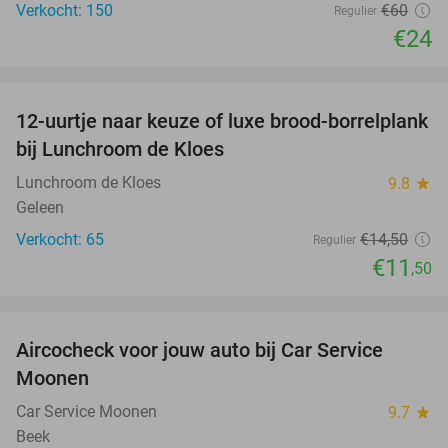
Verkocht: 150
€60
Regulier
€24
favorite_border
12-uurtje naar keuze of luxe brood-borrelplank
21%
bij Lunchroom de Kloes
Lunchroom de Kloes
9.8
star
Geleen
Verkocht: 65
€14
,50
Regulier
€11
,50
favorite_border
Aircocheck voor jouw auto bij Car Service
44%
Moonen
Car Service Moonen
9.7
star
Beek