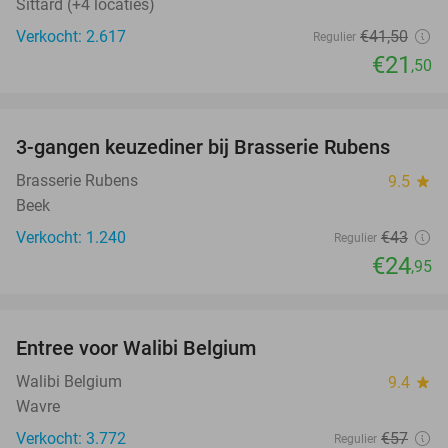
Sittard (+4 locaties)
Verkocht: 2.617
€41
,50
Regulier
€21
,50
favorite_border
3-gangen keuzediner bij Brasserie Rubens
42%
Brasserie Rubens
9.5
star
Beek
Verkocht: 1.240
€43
Regulier
€24
,95
favorite_border
Entree voor Walibi Belgium
35%
Walibi Belgium
9.4
star
Wavre
Verkocht: 3.772
€57
Regulier