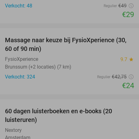
Verkocht: 48
€49
Regulier
€29
favorite_border
Massage naar keuze bij FysioXperience (30,
44%
60 of 90 min)
FysioXperience
9.7
star
Brunssum (+2 locaties) (7 km)
Verkocht: 324
€42
,75
Regulier
€24
favorite_border
100%
60 dagen luisterboeken en e-books (20
luisteruren)
Nextory
Amsterdam