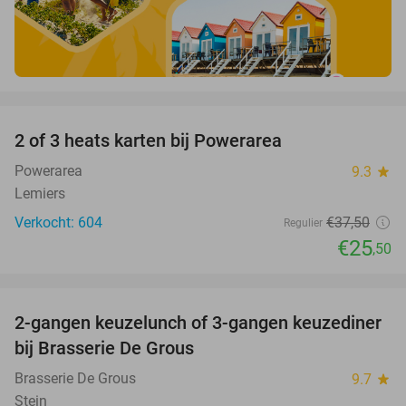
favorite_border
2 of 3 heats karten bij Powerarea
32%
Powerarea
9.3
star
Lemiers
Verkocht: 604
€37
,50
Regulier
€25
,50
favorite_border
2-gangen keuzelunch of 3-gangen keuzediner
30%
bij Brasserie De Grous
Brasserie De Grous
9.7
star
Stein