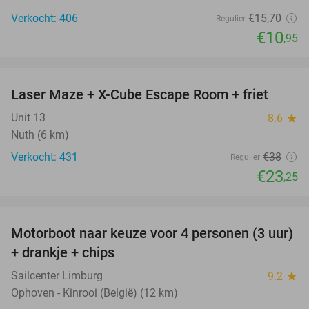
Verkocht: 406
€15
,70
Regulier
€10
,95
favorite_border
Laser Maze + X-Cube Escape Room + friet
39%
Unit 13
8.6
star
Nuth (6 km)
Verkocht: 431
€38
Regulier
€23
,25
favorite_border
Motorboot naar keuze voor 4 personen (3 uur)
31%
+ drankje + chips
Sailcenter Limburg
9.2
star
Ophoven - Kinrooi (België) (12 km)