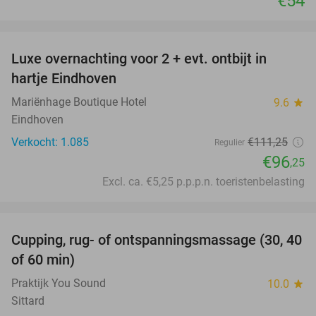
€54
favorite_border
Luxe overnachting voor 2 + evt. ontbijt in
14%
hartje Eindhoven
Mariënhage Boutique Hotel
9.6
star
Eindhoven
Verkocht: 1.085
€111
,25
Regulier
€96
,25
Excl. ca. €5,25 p.p.p.n. toeristenbelasting
favorite_border
Cupping, rug- of ontspanningsmassage (30, 40
60%
of 60 min)
Praktijk You Sound
10.0
star
Sittard