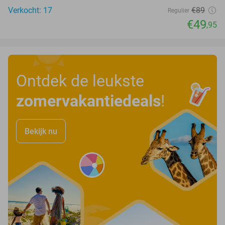
Verkocht: 17
€89
Regulier
€49
,95
Ontdek de leukste
zomervakantiedeals
!
Bekijk nu