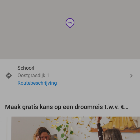
hotel
Schoorl
Oostgrasdijk 1
Routebeschrijving
Maak gratis kans op een droomreis t.w.v. €3.000!