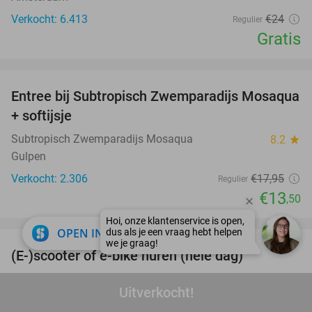
Verkocht: 6.413
€24
Regulier
Gratis
favorite_border
Entree bij Subtropisch Zwemparadijs Mosaqua
25%
+ softijsje
Subtropisch Zwemparadijs Mosaqua
8.2
star
Gulpen
Verkocht: 2.306
€17
,95
Regulier
€13
,50
favorite_border
close
OPEN IN APP
(E-)scooter of e-bike huren (hele dag)
25%
Scooterverhuur Limburg
9.6
star
Uitverkocht!
Valkenburg (+1 locatie) (10 km)