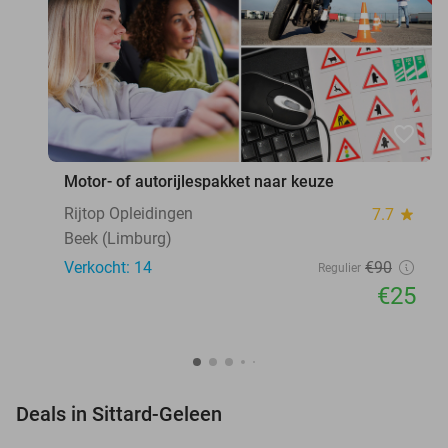
favorite_border
Motor- of autorijlespakket naar keuze
Rijtop Opleidingen
7.7
star
Beek (Limburg)
Verkocht: 14
€90
Regulier
€25
favorite_border
Deals in Sittard-Geleen