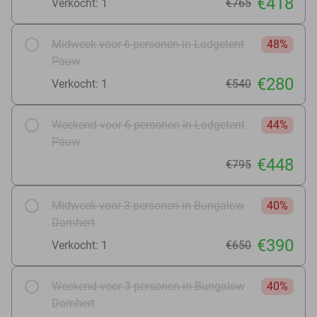
€418
Verkocht: 1
€765
Midweek voor 6 personen in Lodgetent
48%
Pauw
€280
Verkocht: 1
€540
Weekend voor 6 personen in Lodgetent
44%
Pauw
€448
€795
Midweek voor 3 personen in Bungalow
40%
Damhert
€390
Verkocht: 1
€650
Weekend voor 3 personen in Bungalow
40%
Damhert