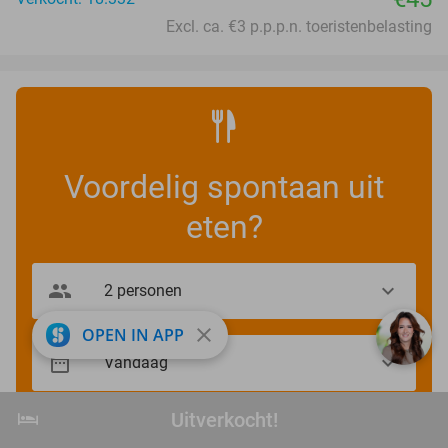
Excl. ca. €3 p.p.p.n. toeristenbelasting
Voordelig spontaan uit
eten?
close
OPEN IN APP
hotel
Uitverkocht!
Uitverkocht!
Zoek Restaurant