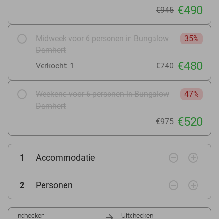
€490
€945
Midweek voor 6 personen in Bungalow
35%
Damhert
€480
Verkocht: 1
€740
Weekend voor 6 personen in Bungalow
47%
Damhert
€520
€975
remove_circle_outline
add_circle_outline
1
Accommodatie
remove_circle_outline
add_circle_outline
2
Personen
Inchecken
Uitchecken