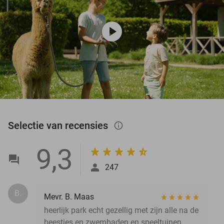
play_circle
Selectie van recensies
info_outlined
9,3
247
B.
Mevr. B. Maas
heerlijk park echt gezellig met zijn alle na de
beestjes en zwembaden en speeltuinen