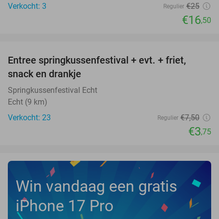
Verkocht: 3
€25
Regulier
€16
,50
favorite_border
Entree springkussenfestival + evt. + friet,
50%
NEW
snack en drankje
TODAY
Springkussenfestival Echt
Echt (9 km)
Verkocht: 23
€7
,50
Regulier
€3
,75
Win vandaag een gratis
iPhone 17 Pro