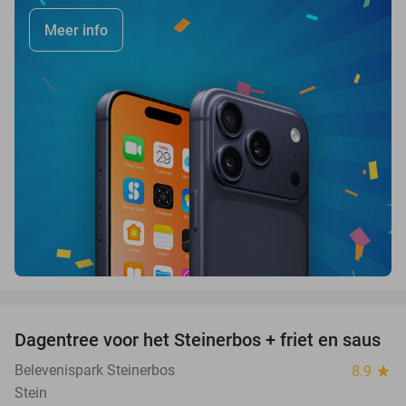
Meer info
favorite_border
Dagentree voor het Steinerbos + friet en saus
37%
Belevenispark Steinerbos
8.9
star
Stein