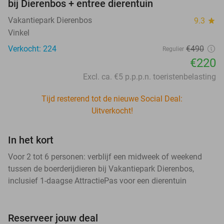
bij Dierenbos + entree dierentuin
Vakantiepark Dierenbos
9.3
star
Vinkel
Verkocht: 224
€490
Regulier
€220
Excl. ca. €5 p.p.p.n. toeristenbelasting
Tijd resterend tot de nieuwe Social Deal:
Uitverkocht!
In het kort
Voor 2 tot 6 personen: verblijf een midweek of weekend
tussen de boerderijdieren bij Vakantiepark Dierenbos,
inclusief 1-daagse AttractiePas voor een dierentuin
Reserveer jouw deal