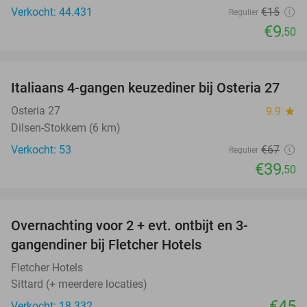
Verkocht: 44.431
€15
Regulier
€9
,50
favorite_border
Italiaans 4-gangen keuzediner bij Osteria 27
41%
Osteria 27
9.9
star
Dilsen-Stokkem (6 km)
Verkocht: 53
€67
Regulier
€39
,50
favorite_border
Overnachting voor 2 + evt. ontbijt en 3-
gangendiner bij Fletcher Hotels
Fletcher Hotels
Sittard (+ meerdere locaties)
€45
Verkocht: 18.332