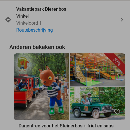
Vakantiepark Dierenbos
Vinkel
Vinkeloord 1
Routebeschrijving
Anderen bekeken ook
37%
favorite_border
Dagentree voor het Steinerbos + friet en saus