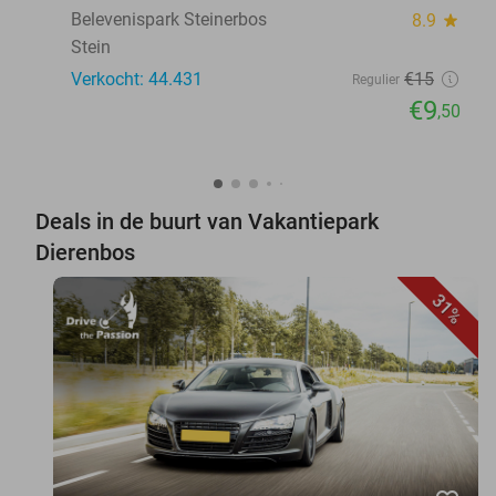
Belevenispark Steinerbos
8.9
star
Stein
Verkocht: 44.431
€15
Regulier
€9
,50
Deals in de buurt van Vakantiepark
Dierenbos
31%