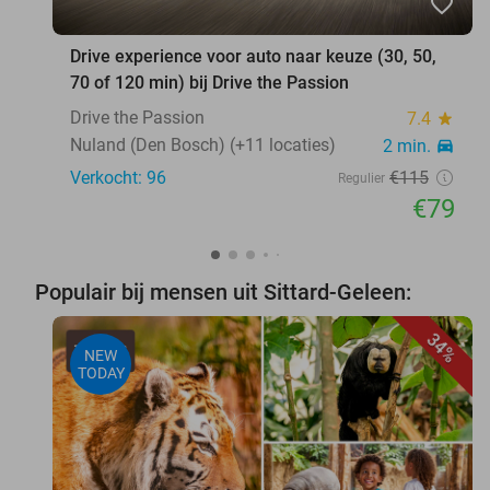
favorite_border
Drive experience voor auto naar keuze (30, 50,
70 of 120 min) bij Drive the Passion
Drive the Passion
7.4
star
Nuland (Den Bosch) (+11 locaties)
2 min.
directions_car
Verkocht: 96
€115
Regulier
€79
Populair bij mensen uit Sittard-Geleen:
34%
NEW
TODAY