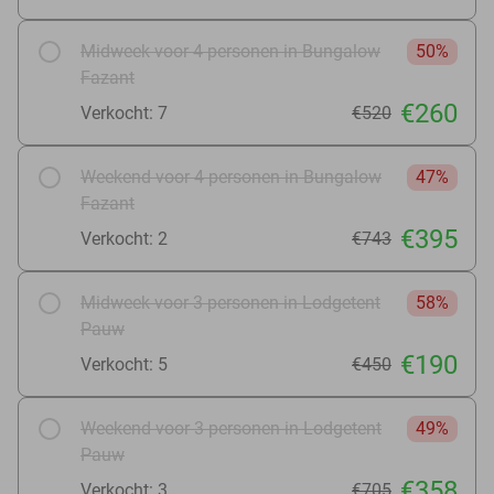
Midweek voor 4 personen in Bungalow
50%
Fazant
€260
Verkocht: 7
€520
Weekend voor 4 personen in Bungalow
47%
Fazant
€395
Verkocht: 2
€743
Midweek voor 3 personen in Lodgetent
58%
Pauw
€190
Verkocht: 5
€450
Weekend voor 3 personen in Lodgetent
49%
Pauw
€358
Verkocht: 3
€705