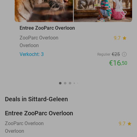
favorite_border
Entree ZooParc Overloon
ZooParc Overloon
9.7
star
Overloon
Verkocht: 3
€25
Regulier
€16
,50
favorite_border
Deals in Sittard-Geleen
Entree ZooParc Overloon
34%
NEW
TODAY
ZooParc Overloon
9.7
star
Overloon