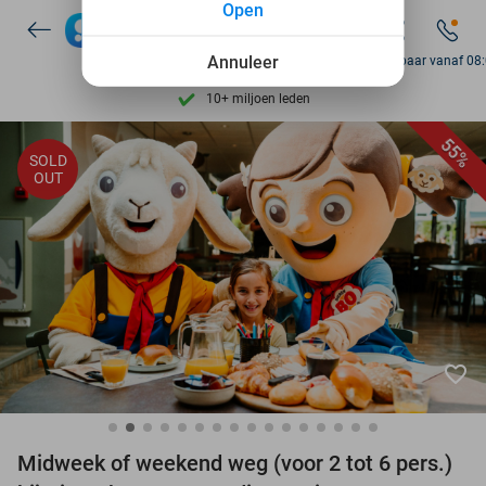
Open
Ontdek 15.000+ deals
7 dagen per week beschikbaar
Annuleer
Bereikbaar vanaf 08
10+ miljoen leden
9,4
op basis van
206.257 reviews
55%
SOLD
Ontdek 15.000+ deals
OUT
7 dagen per week beschikbaar
10+ miljoen leden
favorite_border
Midweek of weekend weg (voor 2 tot 6 pers.)