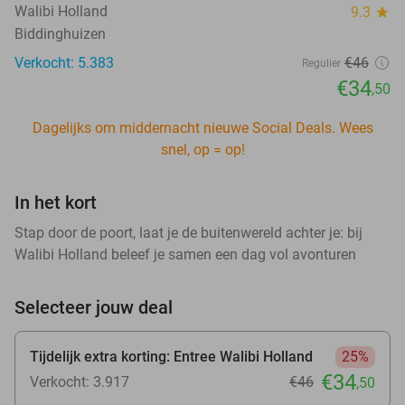
Walibi Holland
9.3
star
Biddinghuizen
Verkocht: 5.383
€46
Regulier
€34
,50
Dagelijks om middernacht nieuwe Social Deals. Wees
snel, op = op!
In het kort
Stap door de poort, laat je de buitenwereld achter je: bij
Walibi Holland beleef je samen een dag vol avonturen
Selecteer jouw deal
Tijdelijk extra korting: Entree Walibi Holland
25%
€34
Verkocht: 3.917
€46
,50