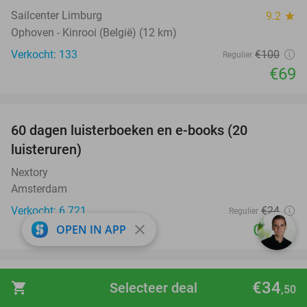
Sailcenter Limburg
9.2
star
Ophoven - Kinrooi (België) (12 km)
Verkocht: 133
€100
Regulier
€69
favorite_border
100%
60 dagen luisterboeken en e-books (20
luisteruren)
Nextory
Amsterdam
Verkocht: 6.721
€24
Regulier
Gratis
close
OPEN IN APP
favorite_border
€34
Overnachting voor 2 + wellness + evt. ontbijt
shopping_cart
Selecteer deal
55%
,50
bij Fletcher Hotels