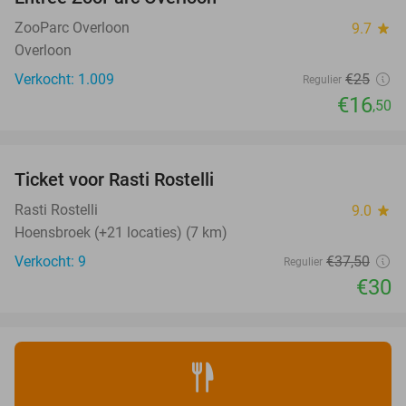
34%
ZooParc Overloon
9.7
star
Overloon
Verkocht: 1.009
€25
Regulier
€16
,50
favorite_border
Ticket voor Rasti Rostelli
20%
NEW
TODAY
Rasti Rostelli
9.0
star
Hoensbroek (+21 locaties) (7 km)
Verkocht: 9
€37
,50
Regulier
€30