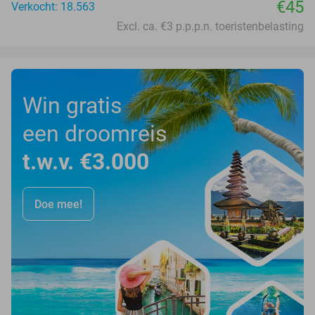
€45
Verkocht: 18.563
Excl. ca. €3 p.p.p.n. toeristenbelasting
Win gratis
een droomreis
t.w.v. €3.000
Doe mee!