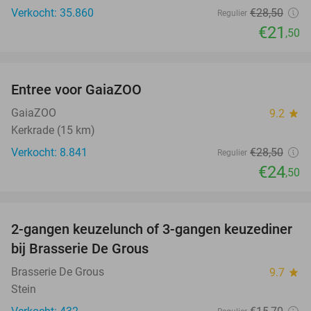
Verkocht: 35.860
€28
,50
Regulier
€21
,50
favorite_border
Entree voor GaiaZOO
14%
GaiaZOO
9.2
star
Kerkrade (15 km)
Verkocht: 8.841
€28
,50
Regulier
€24
,50
favorite_border
2-gangen keuzelunch of 3-gangen keuzediner
30%
bij Brasserie De Grous
Brasserie De Grous
9.7
star
Stein