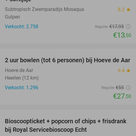
Subtropisch Zwemparadijs Mosaqua
8.2
star
Gulpen
Verkocht: 2.758
€17
,95
Regulier
€13
,50
favorite_border
2 uur bowlen (tot 6 personen) bij Hoeve de Aar
50%
Hoeve de Aar
9.4
star
Heerlen (12 km)
Verkocht: 1.296
€55
Regulier
€27
,50
favorite_border
Bioscoopticket + popcorn of chips + frisdrank
34%
bij Royal Servicebioscoop Echt