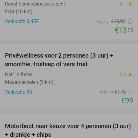
Royal Servicebioscoop Echt
9.1
star
Echt (10 km)
Verkocht: 3.457
€19
,95
Regulier
€13
,25
favorite_border
Privéwellness voor 2 personen (3 uur) +
43%
smoothie, fruitsap of vers fruit
Hair ´n Relax
9.2
star
Maasmechelen (9 km)
Verkocht: 53
€175
Regulier
€99
favorite_border
Motorboot naar keuze voor 4 personen (3 uur)
31%
+ drankje + chips