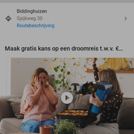
Biddinghuizen
Spijkweg 30
Routebeschrijving
Maak gratis kans op een droomreis t.w.v. €3.000!
play_circle