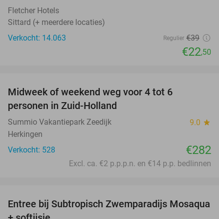
Fletcher Hotels
Sittard (+ meerdere locaties)
Verkocht: 14.063
€39
Regulier
€22
,50
favorite_border
Midweek of weekend weg voor 4 tot 6
personen in Zuid-Holland
Summio Vakantiepark Zeedijk
9.0
star
Herkingen
€282
Verkocht: 528
Excl. ca. €2 p.p.p.n. en €14 p.p. bedlinnen
favorite_border
Entree bij Subtropisch Zwemparadijs Mosaqua
25%
+ softijsje