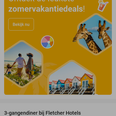
zomervakantiedeals
!
Bekijk nu
favorite_border
3-gangendiner bij Fletcher Hotels
42%