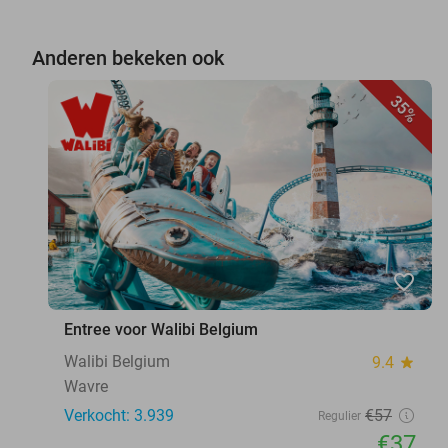
Anderen bekeken ook
35%
favorite_border
Entree voor Walibi Belgium
Walibi Belgium
9.4
star
Wavre
Verkocht: 3.939
€57
Regulier
€37