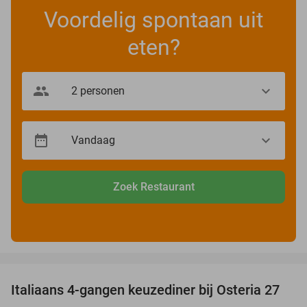
Voordelig spontaan uit
eten?
Zoek Restaurant
favorite_border
Italiaans 4-gangen keuzediner bij Osteria 27
41%