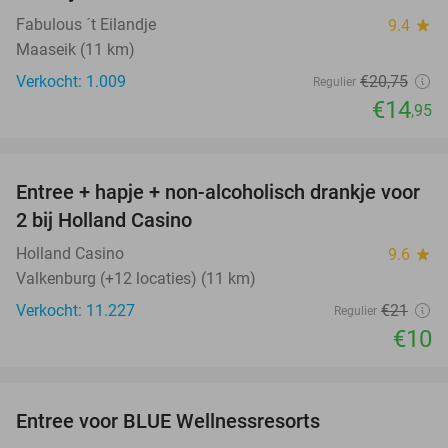
Fabulous ´t Eilandje
9.4
star
Maaseik (11 km)
Verkocht: 1.009
€20
,75
Regulier
€14
,95
favorite_border
Entree + hapje + non-alcoholisch drankje voor
52%
2 bij Holland Casino
Holland Casino
9.6
star
Valkenburg (+12 locaties) (11 km)
Verkocht: 11.227
€21
Regulier
€10
favorite_border
Entree voor BLUE Wellnessresorts
48%