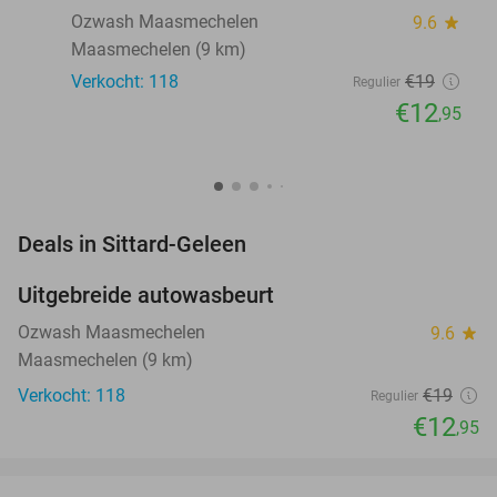
Ozwash Maasmechelen
9.6
star
Maasmechelen (9 km)
Verkocht: 118
€19
Regulier
€12
,95
favorite_border
Deals in Sittard-Geleen
Uitgebreide autowasbeurt
32%
NEW
TODAY
Ozwash Maasmechelen
9.6
star
Maasmechelen (9 km)
Verkocht: 118
€19
Regulier
€12
,95
favorite_border