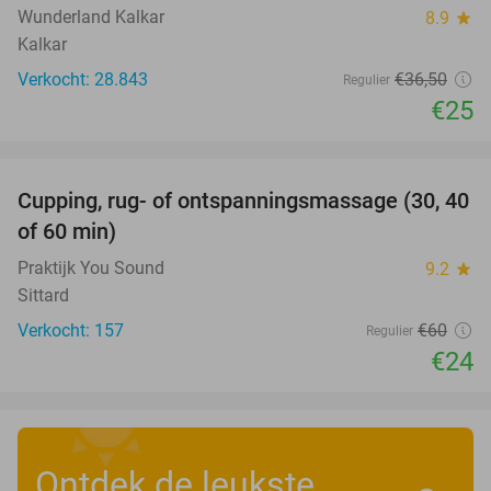
Wunderland Kalkar
8.9
star
Kalkar
Verkocht: 28.843
€36
,50
Regulier
€25
favorite_border
Cupping, rug- of ontspanningsmassage (30, 40
60%
of 60 min)
Praktijk You Sound
9.2
star
Sittard
Verkocht: 157
€60
Regulier
€24
Ontdek de leukste