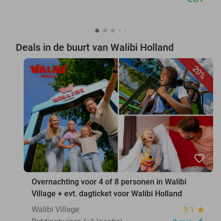
Deals in de buurt van Walibi Holland
20%
favorite_border
Overnachting voor 4 of 8 personen in Walibi
Village + evt. dagticket voor Walibi Holland
Walibi Village
9.1
star