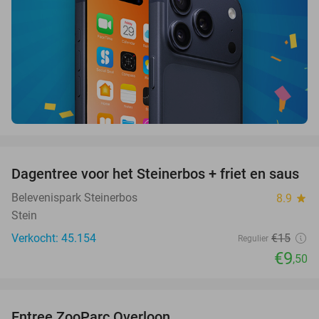
favorite_border
Dagentree voor het Steinerbos + friet en saus
37%
Belevenispark Steinerbos
8.9
star
Stein
Verkocht: 45.154
€15
Regulier
€9
,50
favorite_border
Entree ZooParc Overloon