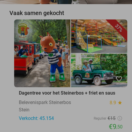
Vaak samen gekocht
37%
favorite_border
Dagentree voor het Steinerbos + friet en saus
Belevenispark Steinerbos
8.9
star
Stein
Verkocht: 45.154
€15
Regulier
€9
,50