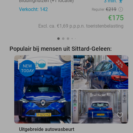
Biddinghuizen (+1 locatie)
3 min.
directions_walk
Verkocht: 142
€219
Regulier
€175
Excl. ca. €1,69 p.p.p.n. toeristenbelasting
Populair bij mensen uit Sittard-Geleen:
32%
NEW
TODAY
favorite_border
Uitgebreide autowasbeurt