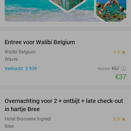
favorite_border
Entree voor Walibi Belgium
35%
Walibi Belgium
9.4
star
Wavre
Verkocht: 3.939
€57
Regulier
€37
favorite_border
Overnachting voor 2 + ontbijt + late check-out
41%
NEW
in hartje Bree
TODAY
Hotel Brasserie Ingredi
8.9
star
Bree