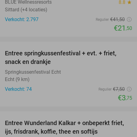
BLUE Wellnessresorts
8.8
star
Sittard (+4 locaties)
Verkocht: 2.797
€41
,50
Regulier
€21
,50
favorite_border
Entree springkussenfestival + evt. + friet,
50%
snack en drankje
Springkussenfestival Echt
Echt (9 km)
Verkocht: 74
€7
,50
Regulier
€3
,75
favorite_border
Entree Wunderland Kalkar + onbeperkt friet,
32%
ijs, frisdrank, koffie, thee en softijs