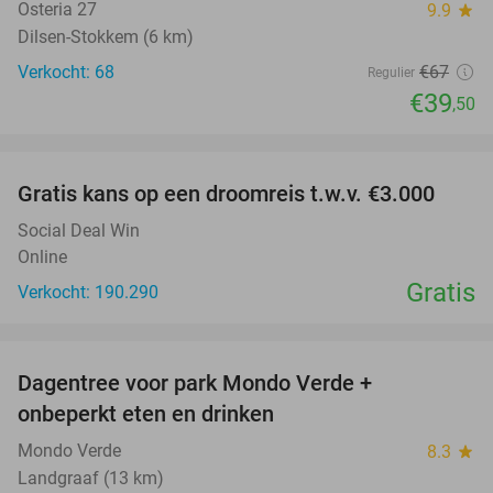
Osteria 27
9.9
star
Dilsen-Stokkem (6 km)
Verkocht: 68
€67
Regulier
€39
,50
favorite_border
Gratis kans op een droomreis t.w.v. €3.000
Social Deal Win
Online
Gratis
Verkocht: 190.290
favorite_border
Dagentree voor park Mondo Verde +
25%
onbeperkt eten en drinken
Mondo Verde
8.3
star
Landgraaf (13 km)