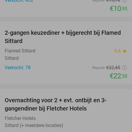
Verkocht: 432
€15
,70
Regulier
€10
,95
favorite_border
2-gangen keuzediner + bijgerecht bij Flamed
31%
Sittard
Flamed Sittard
9.6
star
Sittard
Verkocht: 78
€32
,45
Regulier
€22
,50
favorite_border
Overnachting voor 2 + evt. ontbijt en 3-
gangendiner bij Fletcher Hotels
Fletcher Hotels
Sittard (+ meerdere locaties)