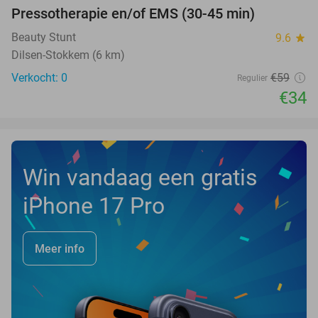
Pressotherapie en/of EMS (30-45 min)
42%
NEW
TODAY
Beauty Stunt
9.6
star
Dilsen-Stokkem (6 km)
Verkocht: 0
€59
Regulier
€34
Win vandaag een gratis
iPhone 17 Pro
Meer info