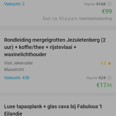
Verkocht: 2
€168
Regulier
€99
Excl. ca. €3 p.p.p.n. toeristenbelasting
favorite_border
Rondleiding mergelgrotten Jezuïetenberg (2
25%
uur) + koffie/thee + rijstevlaai +
waxinelichthouder
Visit Jekervallei
9.5
star
Maastricht
Verkocht: 438
€24
Regulier
€17
,95
favorite_border
Luxe tapasplank + glas cava bij Fabulous 't
28%
Eilandje