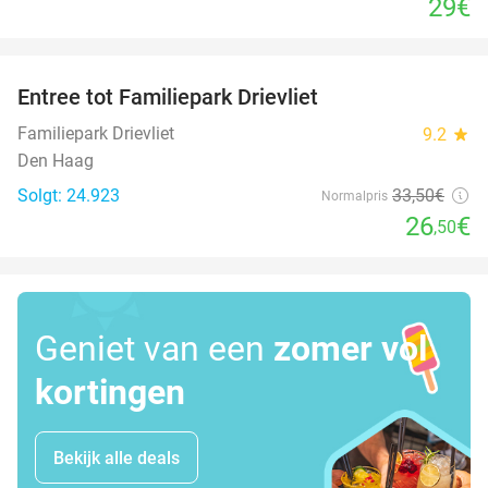
29€
favorite_border
Entree tot Familiepark Drievliet
21%
Familiepark Drievliet
9.2
star
Den Haag
Solgt: 24.923
33
,50
€
Normalpris
26
€
,50
Geniet van een
zomer vol
kortingen
Bekijk alle deals