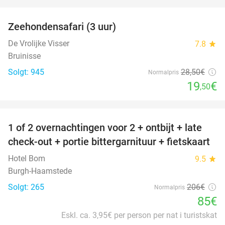
favorite_border
Zeehondensafari (3 uur)
32%
De Vrolijke Visser
7.8
star
Bruinisse
Solgt: 945
28
,50
€
Normalpris
19
€
,50
favorite_border
1 of 2 overnachtingen voor 2 + ontbijt + late
59%
check-out + portie bittergarnituur + fietskaart
Hotel Bom
9.5
star
Burgh-Haamstede
Solgt: 265
206€
Normalpris
85€
Eskl. ca. 3,95€ per person per nat i turistskat