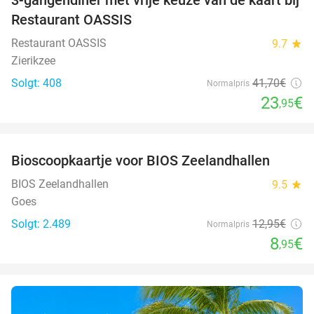
43%
Restaurant OASSIS
Restaurant OASSIS
9.7
star
Zierikzee
Solgt: 408
41
,70
€
Normalpris
23
€
,95
favorite_border
Bioscoopkaartje voor BIOS Zeelandhallen
31%
BIOS Zeelandhallen
9.5
star
Goes
Solgt: 2.489
12
,95
€
Normalpris
8
€
,95