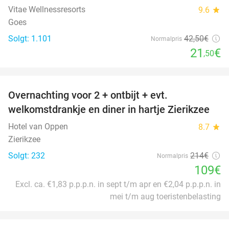
Vitae Wellnessresorts
9.6
star
Goes
Solgt: 1.101
42
,50
€
Normalpris
21
€
,50
favorite_border
Overnachting voor 2 + ontbijt + evt.
49%
welkomstdrankje en diner in hartje Zierikzee
Hotel van Oppen
8.7
star
Zierikzee
Solgt: 232
214€
Normalpris
109€
Excl. ca. €1,83 p.p.p.n. in sept t/m apr en €2,04 p.p.p.n. in
mei t/m aug toeristenbelasting
favorite_border