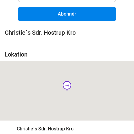
Abonnér
Christie´s Sdr. Hostrup Kro
Lokation
hotel
Christie´s Sdr. Hostrup Kro