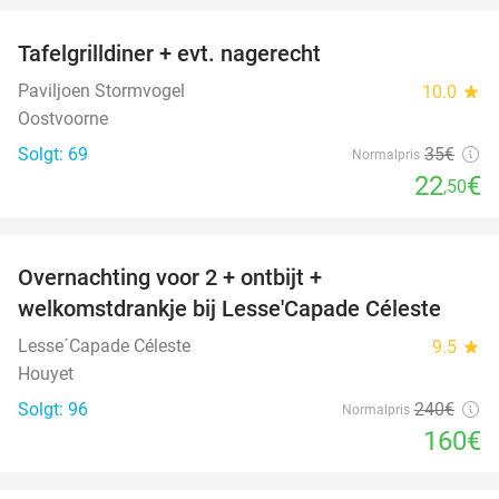
Tafelgrilldiner + evt. nagerecht
36%
Paviljoen Stormvogel
10.0
star
Oostvoorne
Solgt: 69
35€
Normalpris
22
€
,50
favorite_border
Overnachting voor 2 + ontbijt +
33%
welkomstdrankje bij Lesse'Capade Céleste
Lesse´Capade Céleste
9.5
star
Houyet
Solgt: 96
240€
Normalpris
160€
favorite_border