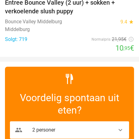
Entree Bounce Valley (2 uur) + sokken +
50%
verkoelende slush puppy
Bounce Valley Middelburg
9.4
star
Middelburg
Solgt: 719
21
,95
€
Normalpris
10
€
,95
Voordelig spontaan uit
eten?