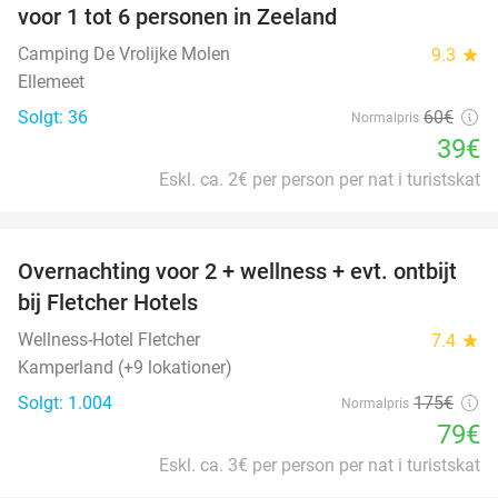
voor 1 tot 6 personen in Zeeland
Camping De Vrolijke Molen
9.3
star
Ellemeet
Solgt: 36
60€
Normalpris
39€
Eskl. ca. 2€ per person per nat i turistskat
favorite_border
Overnachting voor 2 + wellness + evt. ontbijt
55%
bij Fletcher Hotels
Wellness-Hotel Fletcher
7.4
star
Kamperland (+9 lokationer)
Solgt: 1.004
175€
Normalpris
79€
Eskl. ca. 3€ per person per nat i turistskat