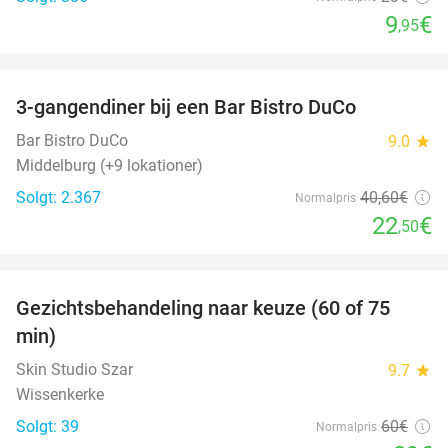
9
€
,95
favorite_border
3-gangendiner bij een Bar Bistro DuCo
45%
Bar Bistro DuCo
9.0
star
Middelburg (+9 lokationer)
Solgt: 2.367
40
,60
€
Normalpris
22
€
,50
favorite_border
Gezichtsbehandeling naar keuze (60 of 75
52%
min)
Skin Studio Szar
9.7
star
Wissenkerke
Solgt: 39
60€
Normalpris