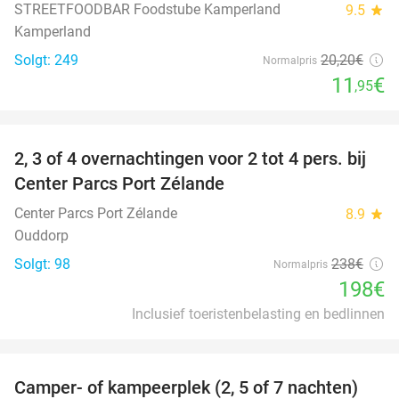
STREETFOODBAR Foodstube Kamperland
9.5
star
Kamperland
Solgt: 249
20
,20
€
Normalpris
11
€
,95
favorite_border
2, 3 of 4 overnachtingen voor 2 tot 4 pers. bij
17%
Center Parcs Port Zélande
Center Parcs Port Zélande
8.9
star
Ouddorp
Solgt: 98
238€
Normalpris
198€
Inclusief toeristenbelasting en bedlinnen
favorite_border
Camper- of kampeerplek (2, 5 of 7 nachten)
35%