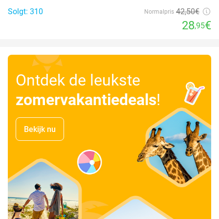
Solgt: 310
42
,50
€
Normalpris
28
€
,95
Ontdek de leukste
zomervakantiedeals
!
Bekijk nu