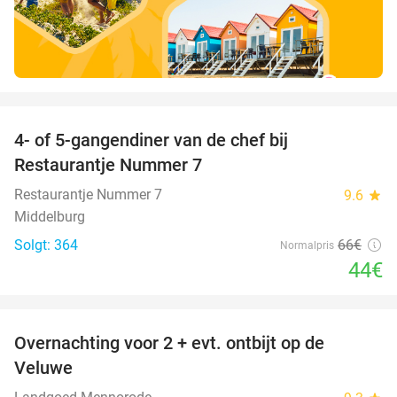
favorite_border
4- of 5-gangendiner van de chef bij
33%
Restaurantje Nummer 7
Restaurantje Nummer 7
9.6
star
Middelburg
Solgt: 364
66€
Normalpris
44€
favorite_border
Overnachting voor 2 + evt. ontbijt op de
51%
Veluwe