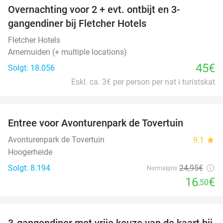
Overnachting voor 2 + evt. ontbijt en 3-
gangendiner bij Fletcher Hotels
Fletcher Hotels
Arnemuiden (+ multiple locations)
45€
Solgt: 18.056
Eskl. ca. 3€ per person per nat i turistskat
favorite_border
Entree voor Avonturenpark de Tovertuin
34%
Avonturenpark de Tovertuin
9.1
star
Hoogerheide
Solgt: 8.194
24
,95
€
Normalpris
16
€
,50
favorite_border
3-gangendiner met vrije keuze van de kaart bij