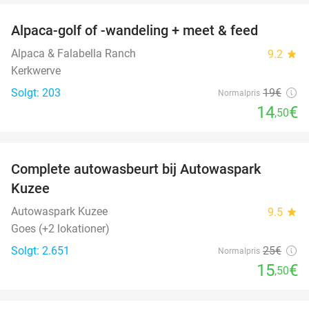
Alpaca-golf of -wandeling + meet & feed
24%
Alpaca & Falabella Ranch
9.2
star
Kerkwerve
Solgt: 203
19€
Normalpris
14
€
,50
favorite_border
Complete autowasbeurt bij Autowaspark
38%
Kuzee
Autowaspark Kuzee
9.5
star
Goes (+2 lokationer)
Solgt: 2.651
25€
Normalpris
15
€
,50
favorite_border