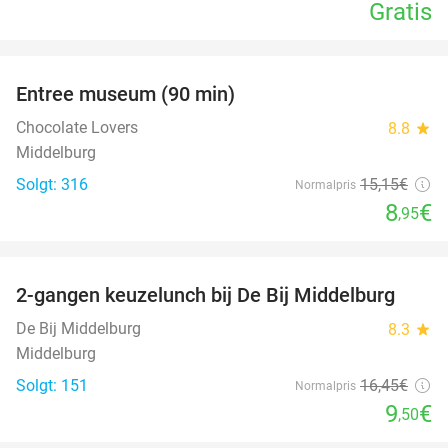
Gratis
favorite_border
Entree museum (90 min)
41%
Chocolate Lovers
8.8
star
Middelburg
Solgt: 316
15
,15
€
Normalpris
8
€
,95
favorite_border
2-gangen keuzelunch bij De Bij Middelburg
42%
De Bij Middelburg
8.3
star
Middelburg
Solgt: 151
16
,45
€
Normalpris
9
€
,50
favorite_border