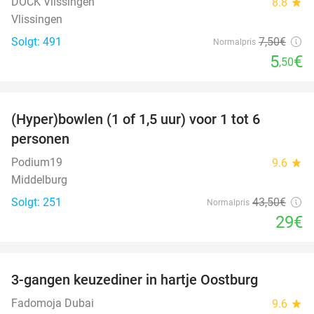
DOCK Vlissingen
8.8
star
Vlissingen
Solgt: 491
7
,50
€
Normalpris
5
€
,50
favorite_border
(Hyper)bowlen (1 of 1,5 uur) voor 1 tot 6
33%
personen
Podium19
9.6
star
Middelburg
Solgt: 251
43
,50
€
Normalpris
29€
favorite_border
3-gangen keuzediner in hartje Oostburg
44%
Fadomoja Dubai
9.6
star