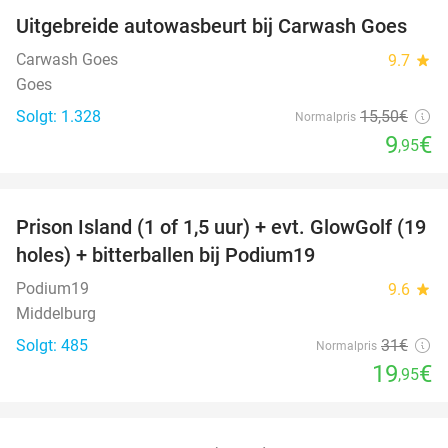
Uitgebreide autowasbeurt bij Carwash Goes
36%
Carwash Goes
9.7
star
Goes
Solgt: 1.328
15
,50
€
Normalpris
9
€
,95
favorite_border
Prison Island (1 of 1,5 uur) + evt. GlowGolf (19
36%
holes) + bitterballen bij Podium19
Podium19
9.6
star
Middelburg
Solgt: 485
31€
Normalpris
19
€
,95
favorite_border