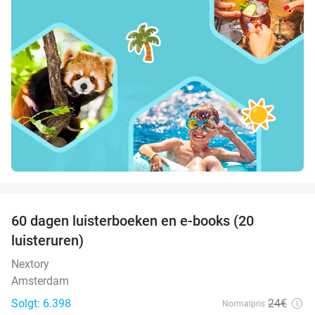
favorite_border
100%
60 dagen luisterboeken en e-books (20
luisteruren)
Nextory
Amsterdam
Solgt: 6.398
24€
Normalpris