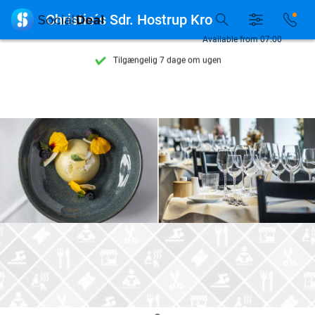
Se flere end 15.000 deals

Christie´s Sdr. Hostrup Kro
Tilgængelig 7 dage om ugen
Available from 07:00
10+ millioner medlemmer
9,4
baseret på
205.983 anmeldelser
Se flere end 15.000 deals
Tilgængelig 7 dage om ugen
10+ millioner medlemmer