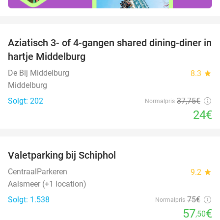
favorite_border
Aziatisch 3- of 4-gangen shared dining-diner in
36%
hartje Middelburg
De Bij Middelburg
8.3
star
Middelburg
Solgt: 202
37
,75
€
Normalpris
24€
favorite_border
Valetparking bij Schiphol
23%
CentraalParkeren
9.2
star
Aalsmeer (+1 location)
Solgt: 1.538
75€
Normalpris
57
€
,50