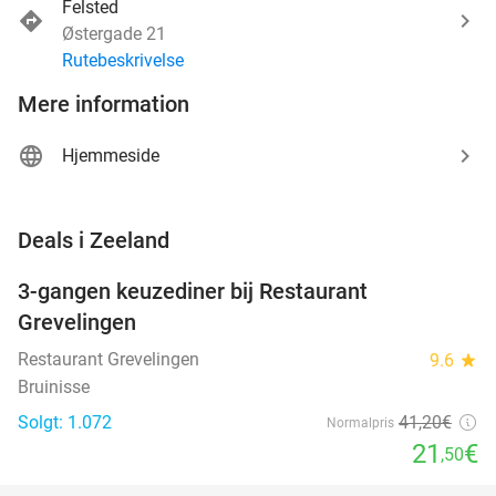
Felsted
Østergade 21
Rutebeskrivelse
Mere information
Hjemmeside
favorite_border
Deals i Zeeland
3-gangen keuzediner bij Restaurant
48%
Grevelingen
Restaurant Grevelingen
9.6
star
Bruinisse
Solgt: 1.072
41
,20
€
Normalpris
21
€
,50
favorite_border