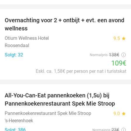
favorite_border
Overnachting voor 2 + ontbijt + evt. een avond
21%
wellness
Otium Wellness Hotel
9.5
star
Roosendaal
Solgt: 32
138€
Normalpris
109€
Eskl. ca. 1,58€ per person per nat i turistskat
favorite_border
All-You-Can-Eat pannenkoeken (1,5u) bij
57%
Pannenkoekenrestaurant Spek Mie Stroop
Pannenkoekenrestaurant Spek Mie Stroop
9.0
star
's-Heerenhoek
Solgt: 386
23€
Normalpris