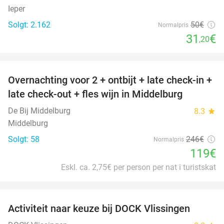
Ieper
Solgt: 2.162
50€
Normalpris
31
€
,20
favorite_border
Overnachting voor 2 + ontbijt + late check-in +
52%
late check-out + fles wijn in Middelburg
De Bij Middelburg
8.3
star
Middelburg
Solgt: 58
246€
Normalpris
119€
Eskl. ca. 2,75€ per person per nat i turistskat
favorite_border
Activiteit naar keuze bij DOCK Vlissingen
27%