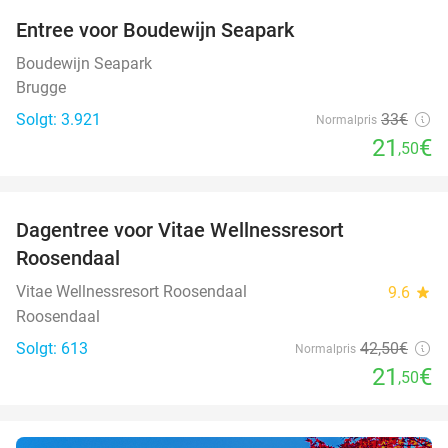
Entree voor Boudewijn Seapark
35%
Boudewijn Seapark
Brugge
Solgt: 3.921
33€
Normalpris
21
€
,50
favorite_border
Dagentree voor Vitae Wellnessresort
49%
Roosendaal
Vitae Wellnessresort Roosendaal
9.6
star
Roosendaal
Solgt: 613
42
,50
€
Normalpris
21
€
,50