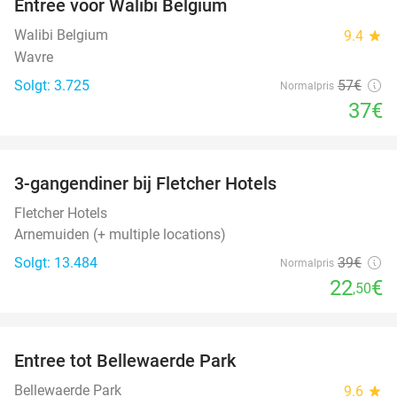
Entree voor Walibi Belgium
35%
Walibi Belgium
9.4
star
Wavre
Solgt: 3.725
57€
Normalpris
37€
favorite_border
3-gangendiner bij Fletcher Hotels
42%
Fletcher Hotels
Arnemuiden (+ multiple locations)
Solgt: 13.484
39€
Normalpris
22
€
,50
favorite_border
Entree tot Bellewaerde Park
38%
Bellewaerde Park
9.6
star