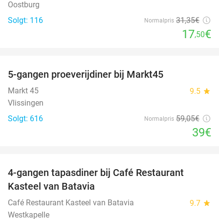
Oostburg
Solgt: 116
31
,35
€
Normalpris
17
€
,50
favorite_border
5-gangen proeverijdiner bij Markt45
34%
Markt 45
9.5
star
Vlissingen
Solgt: 616
59
,05
€
Normalpris
39€
favorite_border
4-gangen tapasdiner bij Café Restaurant
32%
Kasteel van Batavia
Café Restaurant Kasteel van Batavia
9.7
star
Westkapelle