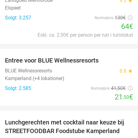
Landgoed Mennorode
9.3
star
Elspeet
Solgt: 3.257
130€
Normalpris
64€
Eskl. ca. 2,50€ per person per nat i turistskat
favorite_border
Entree voor BLUE Wellnessresorts
48%
BLUE Wellnessresorts
8.8
star
Kamperland (+4 lokationer)
Solgt: 2.585
41
,50
€
Normalpris
21
€
,50
favorite_border
Lunchgerechten met cocktail naar keuze bij
41%
STREETFOODBAR Foodstube Kamperland