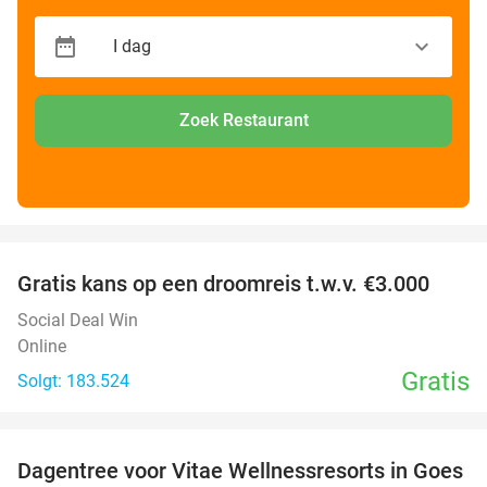
Zoek Restaurant
favorite_border
Gratis kans op een droomreis t.w.v. €3.000
Social Deal Win
Online
Gratis
Solgt: 183.524
favorite_border
Dagentree voor Vitae Wellnessresorts in Goes
49%