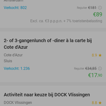
Amsterdam
Verkocht: 802
€181
Regulier
€89
Excl. ca. €3 p.p.p.n. + 7% toeristenbelasting
favorite_border
2- of 3-gangenlunch of -diner à la carte bij
49%
Cote d'Azur
Cote d'Azur
8.9
star
Sluis
Verkocht: 1.236
€34
,85
Regulier
€17
,90
favorite_border
Activiteit naar keuze bij DOCK Vlissingen
27%
DOCK Vlissingen
8.8
star