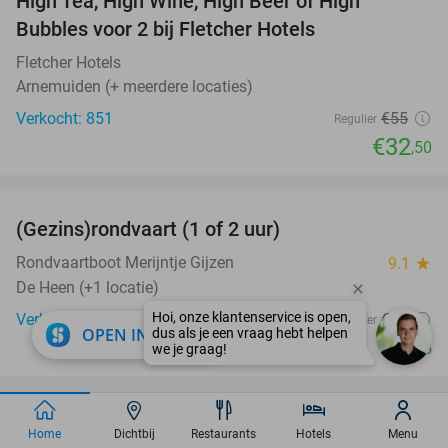
High Tea, High Wine, High Beer of High
41%
Bubbles voor 2 bij Fletcher Hotels
Fletcher Hotels
Arnemuiden (+ meerdere locaties)
Verkocht: 851
€55
Regulier
€32
,50
favorite_border
(Gezins)rondvaart (1 of 2 uur)
38%
Rondvaartboot Merijntje Gijzen
9.1
star
De Heen (+1 locatie)
Verkocht: 48
€16
Regulier
close
OPEN IN APP
€9
,95
favorite_border
Entree voor Avonturenboerderij Molenwaard
27%
Home
Dichtbij
Restaurants
Hotels
Menu