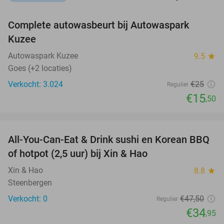
favorite_border
Complete autowasbeurt bij Autowaspark
38%
Kuzee
Autowaspark Kuzee
9.5
star
Goes (+2 locaties)
Verkocht: 3.024
€25
Regulier
€15
,50
favorite_border
All-You-Can-Eat & Drink sushi en Korean BBQ
26%
NEW
of hotpot (2,5 uur) bij Xin & Hao
TODAY
Xin & Hao
8.8
star
Steenbergen
Verkocht: 0
€47
,50
Regulier
€34
,95