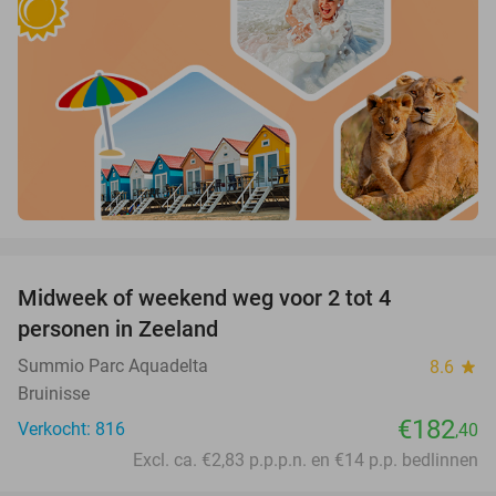
favorite_border
Midweek of weekend weg voor 2 tot 4
personen in Zeeland
Summio Parc Aquadelta
8.6
star
Bruinisse
€182
Verkocht: 816
,40
Excl. ca. €2,83 p.p.p.n. en €14 p.p. bedlinnen