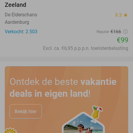
Zeeland
De Elderschans
8.3
star
Aardenburg
Verkocht: 2.503
€166
Regulier
€99
Excl. ca. €6,95 p.p.p.n. toeristenbelasting
Ontdek de beste
vakantie
deals in eigen land
!
Bekijk hier