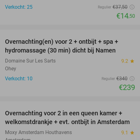
Verkocht: 25
€37
,50
Regulier
€14
,50
favorite_border
Overnachting(en) voor 2 + ontbijt + spa +
30%
hydromassage (30 min) dicht bij Namen
Domaine Sur Les Sarts
9.2
star
Ohey
Verkocht: 10
€340
Regulier
€239
favorite_border
Overnachting voor 2 in een queen kamer +
51%
welkomstdrankje + evt. ontbijt in Amsterdam
Moxy Amsterdam Houthavens
9.1
star