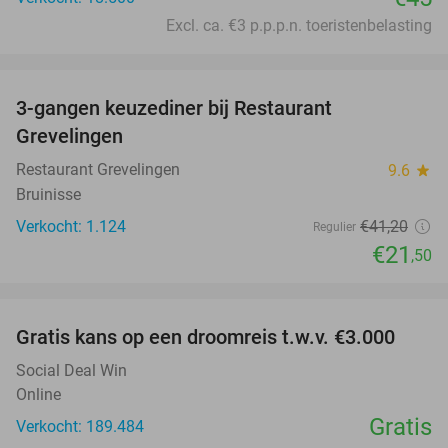
Excl. ca. €3 p.p.p.n. toeristenbelasting
favorite_border
3-gangen keuzediner bij Restaurant
48%
Grevelingen
Restaurant Grevelingen
9.6
star
Bruinisse
Verkocht: 1.124
€41
,20
Regulier
€21
,50
favorite_border
Gratis kans op een droomreis t.w.v. €3.000
Social Deal Win
Online
Gratis
Verkocht: 189.484