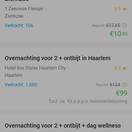
‘t Zeeuwse Flensje
9.9
star
Zierikzee
Verkocht: 106
€17
,85
Regulier
€10
,95
favorite_border
Overnachting voor 2 + ontbijt in Haarlem
20%
Hotel ibis Styles Haarlem City
9.3
star
Haarlem
Verkocht: 1.680
€124
Regulier
€99
Excl. ca. €6 p.p.p.n. toeristenbelasting
favorite_border
Overnachting voor 2 + ontbijt + dag wellness
47%