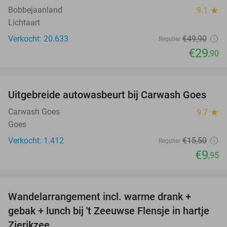
Bobbejaanland
9.1
star
Lichtaart
Verkocht: 20.633
€49
,90
Regulier
€29
,90
favorite_border
Uitgebreide autowasbeurt bij Carwash Goes
36%
Carwash Goes
9.7
star
Goes
Verkocht: 1.412
€15
,50
Regulier
€9
,95
favorite_border
Wandelarrangement incl. warme drank +
39%
gebak + lunch bij 't Zeeuwse Flensje in hartje
Zierikzee