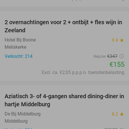
favorite_border
2 overnachtingen voor 2 + ontbijt + fles wijn in
55%
Zeeland
Hotel Bij Boone
9.4
star
Meliskerke
Verkocht: 214
€347
Regulier
€155
Excl. ca. €2,05 p.p.p.n. toeristenbelasting
favorite_border
Aziatisch 3- of 4-gangen shared dining-diner in
36%
hartje Middelburg
De Bij Middelburg
8.2
star
Middelburg