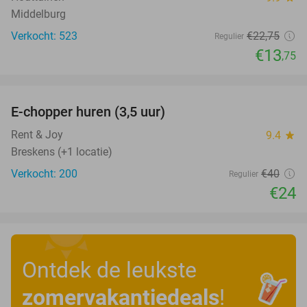
Middelburg
Verkocht: 523
€22
,75
Regulier
€13
,75
favorite_border
E-chopper huren (3,5 uur)
40%
Rent & Joy
9.4
star
Breskens (+1 locatie)
Verkocht: 200
€40
Regulier
€24
Ontdek de leukste
zomervakantiedeals
!