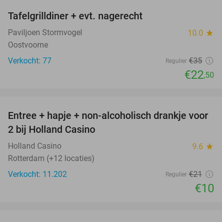
Tafelgrilldiner + evt. nagerecht
36%
Paviljoen Stormvogel
10.0
star
Oostvoorne
Verkocht: 77
€35
Regulier
€22
,50
favorite_border
Entree + hapje + non-alcoholisch drankje voor
52%
2 bij Holland Casino
Holland Casino
9.6
star
Rotterdam (+12 locaties)
Verkocht: 11.202
€21
Regulier
€10
favorite_border