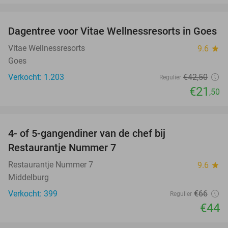
favorite_border
Dagentree voor Vitae Wellnessresorts in Goes
49%
Vitae Wellnessresorts
9.6
star
Goes
Verkocht: 1.203
€42
,50
Regulier
€21
,50
favorite_border
4- of 5-gangendiner van de chef bij
33%
Restaurantje Nummer 7
Restaurantje Nummer 7
9.6
star
Middelburg
Verkocht: 399
€66
Regulier
€44