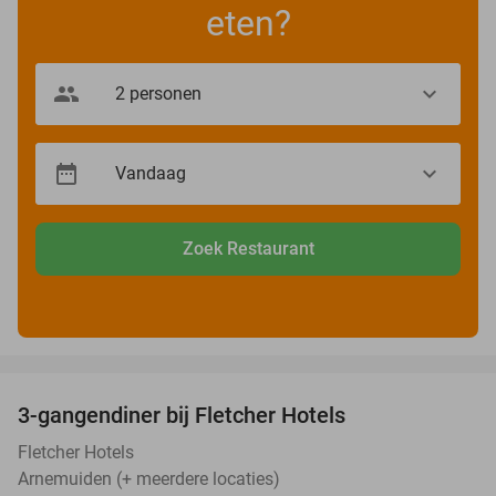
eten?
Zoek Restaurant
favorite_border
3-gangendiner bij Fletcher Hotels
42%
Fletcher Hotels
Arnemuiden (+ meerdere locaties)