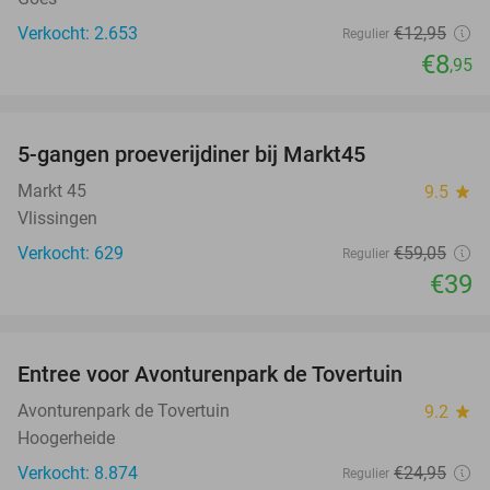
Verkocht: 2.653
€12
,95
Regulier
€8
,95
favorite_border
5-gangen proeverijdiner bij Markt45
34%
Markt 45
9.5
star
Vlissingen
Verkocht: 629
€59
,05
Regulier
€39
favorite_border
Entree voor Avonturenpark de Tovertuin
34%
Avonturenpark de Tovertuin
9.2
star
Hoogerheide
Verkocht: 8.874
€24
,95
Regulier