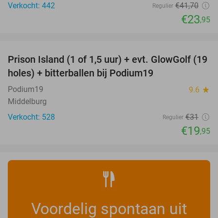
Verkocht: 442
€41
,70
Regulier
€23
,95
favorite_border
Prison Island (1 of 1,5 uur) + evt. GlowGolf (19
36%
holes) + bitterballen bij Podium19
Podium19
9.6
star
Middelburg
Verkocht: 528
€31
Regulier
€19
,95
Voordelig spontaan uit