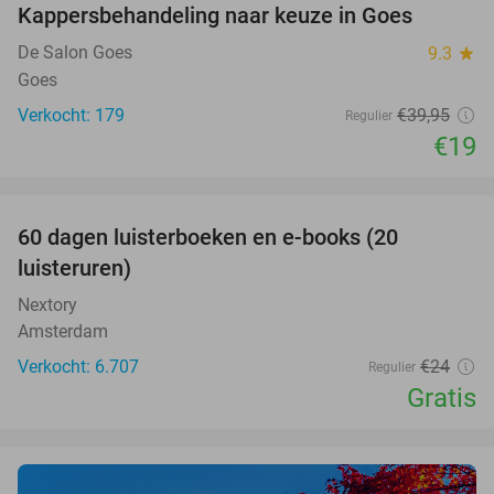
Kappersbehandeling naar keuze in Goes
52%
De Salon Goes
9.3
star
Goes
Verkocht: 179
€39
,95
Regulier
€19
favorite_border
100%
60 dagen luisterboeken en e-books (20
luisteruren)
Nextory
Amsterdam
Verkocht: 6.707
€24
Regulier
Gratis