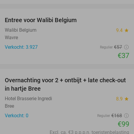
favorite_border
Entree voor Walibi Belgium
35%
Walibi Belgium
9.4
star
Wavre
Verkocht: 3.927
€57
Regulier
€37
favorite_border
Overnachting voor 2 + ontbijt + late check-out
41%
NEW
in hartje Bree
TODAY
Hotel Brasserie Ingredi
8.9
star
Bree
Verkocht: 0
€168
Regulier
€99
Excl. ca. €3 p.p.p.n. toeristenbelasting