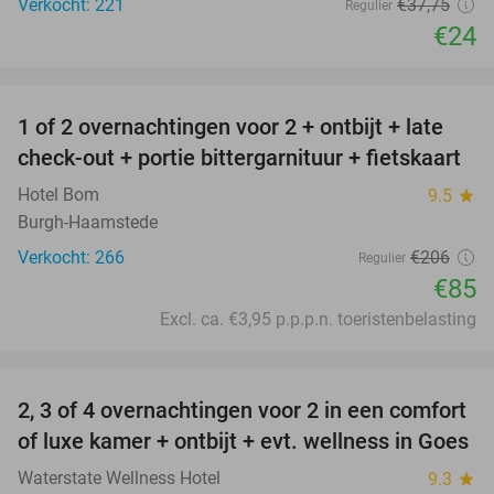
Verkocht: 221
€37
,75
Regulier
€24
favorite_border
1 of 2 overnachtingen voor 2 + ontbijt + late
59%
check-out + portie bittergarnituur + fietskaart
Hotel Bom
9.5
star
Burgh-Haamstede
Verkocht: 266
€206
Regulier
€85
Excl. ca. €3,95 p.p.p.n. toeristenbelasting
favorite_border
2, 3 of 4 overnachtingen voor 2 in een comfort
of luxe kamer + ontbijt + evt. wellness in Goes
Waterstate Wellness Hotel
9.3
star