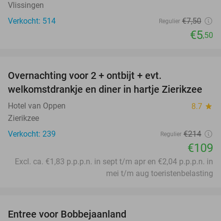
Vlissingen
Verkocht: 514
€7
,50
Regulier
€5
,50
favorite_border
Overnachting voor 2 + ontbijt + evt.
49%
welkomstdrankje en diner in hartje Zierikzee
Hotel van Oppen
8.7
star
Zierikzee
Verkocht: 239
€214
Regulier
€109
Excl. ca. €1,83 p.p.p.n. in sept t/m apr en €2,04 p.p.p.n. in
mei t/m aug toeristenbelasting
favorite_border
Entree voor Bobbejaanland
40%