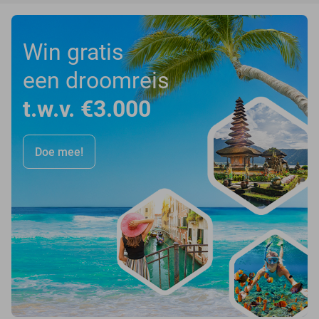
Win gratis
een droomreis
t.w.v. €3.000
Doe mee!