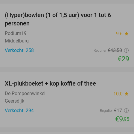
favorite_border
(Hyper)bowlen (1 of 1,5 uur) voor 1 tot 6
33%
personen
Podium19
9.6
star
Middelburg
Verkocht: 258
€43
,50
Regulier
€29
favorite_border
XL-plukboeket + kop koffie of thee
41%
De Pompoenwinkel
10.0
star
Geersdijk
Verkocht: 294
€17
Regulier
€9
,95
favorite_border