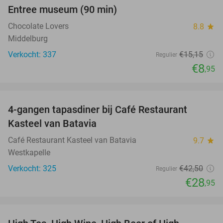
Entree museum (90 min)
41%
Chocolate Lovers
8.8
star
Middelburg
Verkocht: 337
€15
,15
Regulier
€8
,95
favorite_border
4-gangen tapasdiner bij Café Restaurant
32%
Kasteel van Batavia
Café Restaurant Kasteel van Batavia
9.7
star
Westkapelle
Verkocht: 325
€42
,50
Regulier
€28
,95
favorite_border