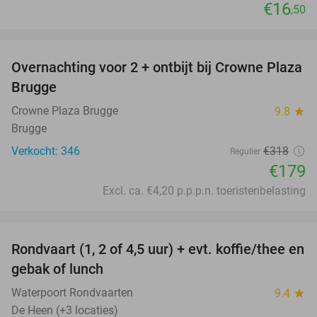
€16
,50
favorite_border
Overnachting voor 2 + ontbijt bij Crowne Plaza
44%
Brugge
Crowne Plaza Brugge
9.8
star
Brugge
Verkocht: 346
€318
Regulier
€179
Excl. ca. €4,20 p.p.p.n. toeristenbelasting
favorite_border
Rondvaart (1, 2 of 4,5 uur) + evt. koffie/thee en
61%
gebak of lunch
Waterpoort Rondvaarten
9.4
star
De Heen (+3 locaties)