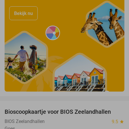
Bekijk nu
favorite_border
Bioscoopkaartje voor BIOS Zeelandhallen
31%
BIOS Zeelandhallen
9.5
star
Goes