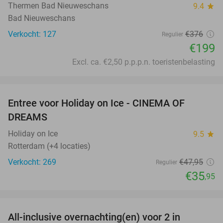
Thermen Bad Nieuweschans
9.4
star
Bad Nieuweschans
Verkocht: 127
€376
Regulier
€199
Excl. ca. €2,50 p.p.p.n. toeristenbelasting
favorite_border
Entree voor Holiday on Ice - CINEMA OF
25%
DREAMS
Holiday on Ice
9.5
star
Rotterdam (+4 locaties)
Verkocht: 269
€47
,95
Regulier
€35
,95
favorite_border
All-inclusive overnachting(en) voor 2 in
40%