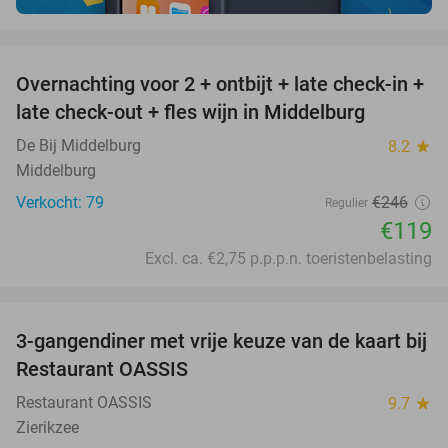
favorite_border
Overnachting voor 2 + ontbijt + late check-in +
52%
late check-out + fles wijn in Middelburg
De Bij Middelburg
8.2
star
Middelburg
Verkocht: 79
€246
Regulier
€119
Excl. ca. €2,75 p.p.p.n. toeristenbelasting
favorite_border
3-gangendiner met vrije keuze van de kaart bij
43%
Restaurant OASSIS
Restaurant OASSIS
9.7
star
Zierikzee