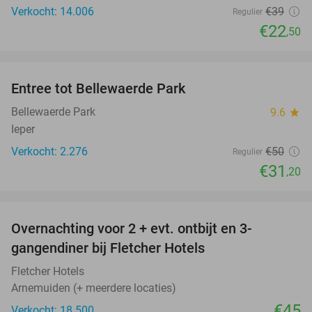
Verkocht: 14.006
€39
Regulier
€22
,50
favorite_border
Entree tot Bellewaerde Park
38%
Bellewaerde Park
9.6
star
Ieper
Verkocht: 2.276
€50
Regulier
€31
,20
favorite_border
Overnachting voor 2 + evt. ontbijt en 3-
gangendiner bij Fletcher Hotels
Fletcher Hotels
Arnemuiden (+ meerdere locaties)
€45
Verkocht: 18.500