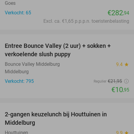
Goes
€282
Verkocht: 65
,94
Excl. ca. €1,65 p.p.p.n. toeristenbelasting
favorite_border
Entree Bounce Valley (2 uur) + sokken +
50%
verkoelende slush puppy
Bounce Valley Middelburg
9.4
star
Middelburg
Verkocht: 795
€21
,95
Regulier
€10
,95
favorite_border
2-gangen keuzelunch bij Houttuinen in
40%
Middelburg
Houttuinen
9.9
star