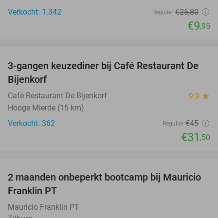
Verkocht: 1.342
€25
,80
Regulier
€9
,95
favorite_border
3-gangen keuzediner bij Café Restaurant De
30%
Bijenkorf
Café Restaurant De Bijenkorf
9.9
star
Hooge Mierde (15 km)
Verkocht: 362
€45
Regulier
€31
,50
favorite_border
2 maanden onbeperkt bootcamp bij Mauricio
82%
Franklin PT
Mauricio Franklin PT