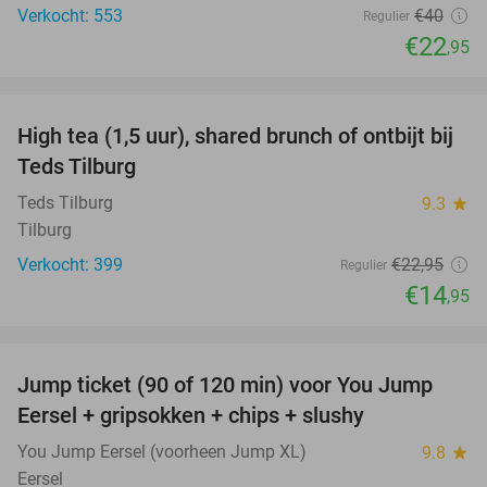
Verkocht: 553
€40
Regulier
€22
,95
favorite_border
High tea (1,5 uur), shared brunch of ontbijt bij
35%
Teds Tilburg
Teds Tilburg
9.3
star
Tilburg
Verkocht: 399
€22
,95
Regulier
€14
,95
favorite_border
Jump ticket (90 of 120 min) voor You Jump
61%
Eersel + gripsokken + chips + slushy
You Jump Eersel (voorheen Jump XL)
9.8
star
Eersel