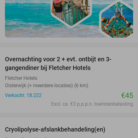
favorite_border
Overnachting voor 2 + evt. ontbijt en 3-
gangendiner bij Fletcher Hotels
Fletcher Hotels
Oisterwijk (+ meerdere locaties) (6 km)
€45
Verkocht: 18.222
Excl. ca. €3 p.p.p.n. toeristenbelasting
favorite_border
Cryolipolyse-afslankbehandeling(en)
48%