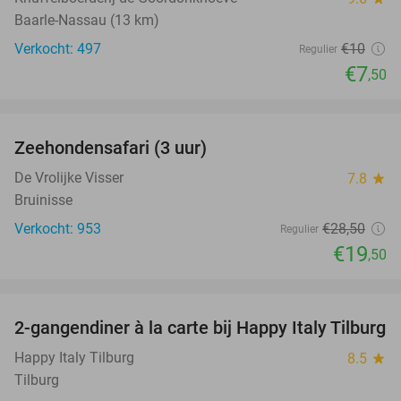
Baarle-Nassau (13 km)
Verkocht: 497
€10
Regulier
€7
,50
favorite_border
Zeehondensafari (3 uur)
32%
De Vrolijke Visser
7.8
star
Bruinisse
Verkocht: 953
€28
,50
Regulier
€19
,50
favorite_border
2-gangendiner à la carte bij Happy Italy Tilburg
35%
Happy Italy Tilburg
8.5
star
Tilburg