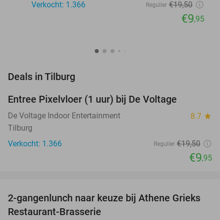
Verkocht: 1.366
€19
,50
Regulier
€9
,95
favorite_border
Deals in Tilburg
Entree Pixelvloer (1 uur) bij De Voltage
49%
De Voltage Indoor Entertainment
8.7
star
Tilburg
Verkocht: 1.366
€19
,50
Regulier
€9
,95
favorite_border
2-gangenlunch naar keuze bij Athene Grieks
40%
NEW
Restaurant-Brasserie
TODAY