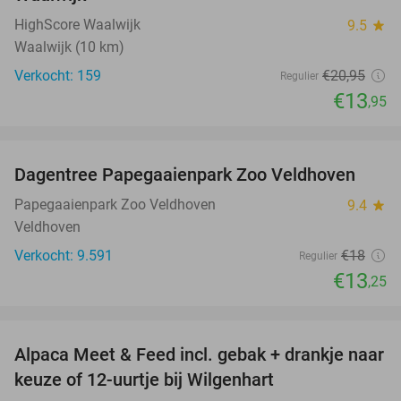
HighScore Waalwijk
9.5
star
Waalwijk (10 km)
Verkocht: 159
€20
,95
Regulier
€13
,95
favorite_border
Dagentree Papegaaienpark Zoo Veldhoven
26%
Papegaaienpark Zoo Veldhoven
9.4
star
Veldhoven
Verkocht: 9.591
€18
Regulier
€13
,25
favorite_border
Alpaca Meet & Feed incl. gebak + drankje naar
43%
keuze of 12-uurtje bij Wilgenhart