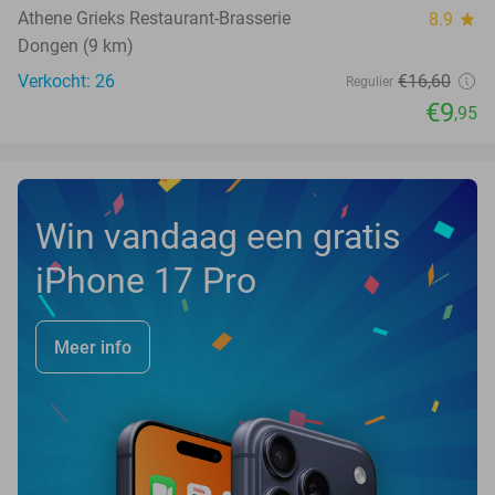
Athene Grieks Restaurant-Brasserie
8.9
star
Dongen (9 km)
Verkocht: 26
€16
,60
Regulier
€9
,95
Win vandaag een gratis
iPhone 17 Pro
Meer info