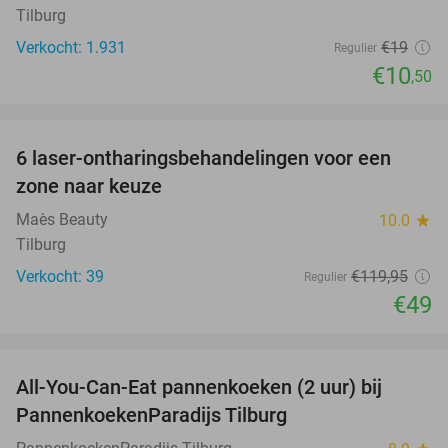
Tilburg
Verkocht: 1.931
€19
Regulier
€10
,50
favorite_border
6 laser-ontharingsbehandelingen voor een
59%
zone naar keuze
Maès Beauty
10.0
star
Tilburg
Verkocht: 39
€119
,95
Regulier
€49
favorite_border
All-You-Can-Eat pannenkoeken (2 uur) bij
40%
PannenkoekenParadijs Tilburg