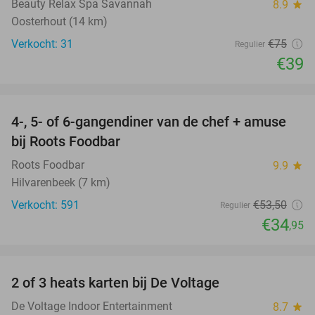
Beauty Relax Spa Savannah
8.9
star
Oosterhout (14 km)
Verkocht: 31
€75
Regulier
€39
favorite_border
4-, 5- of 6-gangendiner van de chef + amuse
35%
bij Roots Foodbar
Roots Foodbar
9.9
star
Hilvarenbeek (7 km)
Verkocht: 591
€53
,50
Regulier
€34
,95
favorite_border
2 of 3 heats karten bij De Voltage
37%
De Voltage Indoor Entertainment
8.7
star