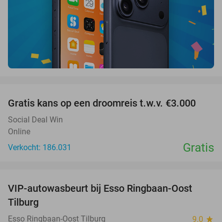
favorite_border
Gratis kans op een droomreis t.w.v. €3.000
Social Deal Win
Online
Gratis
Verkocht: 186.031
favorite_border
VIP-autowasbeurt bij Esso Ringbaan-Oost
42%
Tilburg
Esso Ringbaan-Oost Tilburg
9.0
star