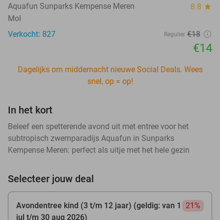
Aquafun Sunparks Kempense Meren
8.8
star
Mol
Verkocht: 827
€18
Regulier
€14
Dagelijks om middernacht nieuwe Social Deals. Wees
snel, op = op!
In het kort
Beleef een spetterende avond uit met entree voor het
subtropisch zwemparadijs Aquafun in Sunparks
Kempense Meren: perfect als uitje met het hele gezin
Selecteer jouw deal
Avondentree kind (3 t/m 12 jaar) (geldig: van 1
21%
jul t/m 30 aug 2026)