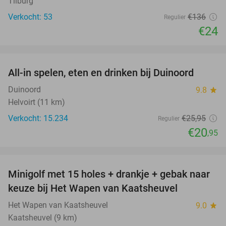
Tilburg
Verkocht: 53
€136
Regulier
€24
favorite_border
All-in spelen, eten en drinken bij Duinoord
19%
Duinoord
9.8
star
Helvoirt (11 km)
Verkocht: 15.234
€25
,95
Regulier
€20
,95
favorite_border
Minigolf met 15 holes + drankje + gebak naar
41%
keuze bij Het Wapen van Kaatsheuvel
Het Wapen van Kaatsheuvel
9.0
star
Kaatsheuvel (9 km)