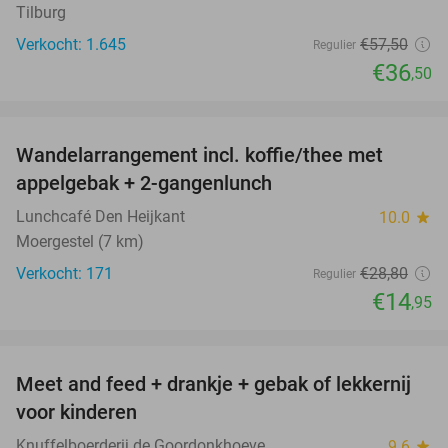
Tilburg
Verkocht: 1.645
€57
,50
Regulier
€36
,50
favorite_border
Wandelarrangement incl. koffie/thee met
48%
appelgebak + 2-gangenlunch
Lunchcafé Den Heijkant
10.0
star
Moergestel (7 km)
Verkocht: 171
€28
,80
Regulier
€14
,95
favorite_border
Meet and feed + drankje + gebak of lekkernij
25%
voor kinderen
Knuffelboerderij de Goordonkhoeve
9.6
star