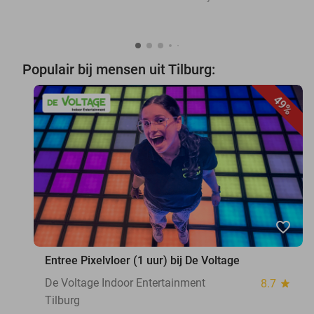
Populair bij mensen uit Tilburg:
49%
favorite_border
Entree Pixelvloer (1 uur) bij De Voltage
De Voltage Indoor Entertainment
8.7
star
Tilburg