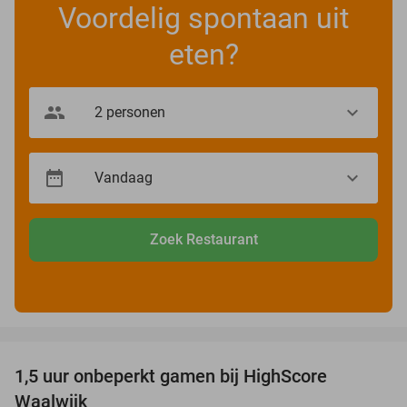
Voordelig spontaan uit
eten?
Zoek Restaurant
favorite_border
1,5 uur onbeperkt gamen bij HighScore
33%
Waalwijk