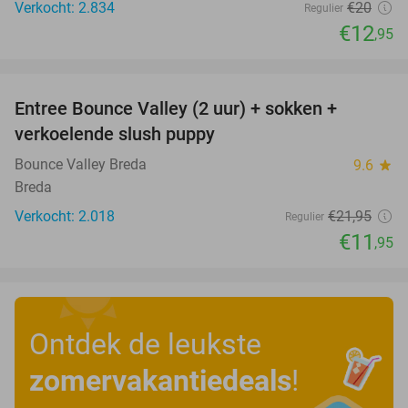
Verkocht: 2.834
€20
Regulier
€12
,95
favorite_border
Entree Bounce Valley (2 uur) + sokken +
46%
verkoelende slush puppy
Bounce Valley Breda
9.6
star
Breda
Verkocht: 2.018
€21
,95
Regulier
€11
,95
Ontdek de leukste
zomervakantiedeals
!