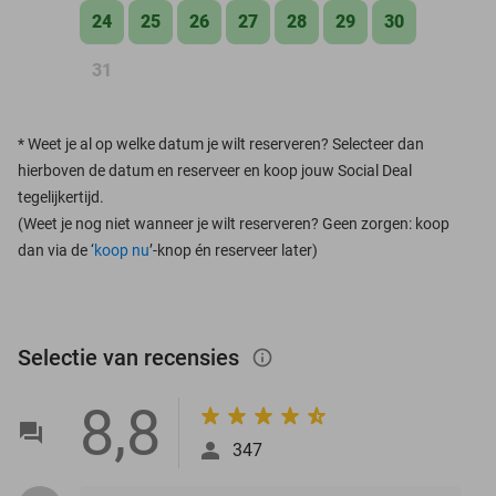
24
25
26
27
28
29
30
31
*
Weet je al op welke datum je wilt reserveren? Selecteer dan
hierboven de datum en reserveer en koop jouw Social Deal
tegelijkertijd.
(Weet je nog niet wanneer je wilt reserveren? Geen zorgen: koop
dan via de ‘
koop nu
’-knop én reserveer later)
Selectie van recensies
info_outlined
8,8
347