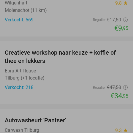
Wilgenhart
9.8
star
Molenschot (11 km)
Verkocht: 569
€17
,50
Regulier
€9
,95
favorite_border
Creatieve workshop naar keuze + koffie of
26%
thee en lekkers
Ebru Art House
Tilburg (+1 locatie)
Verkocht: 218
€47
,50
Regulier
€34
,95
favorite_border
Autowasbeurt 'Pantser'
45%
Carwash Tilburg
9.3
star