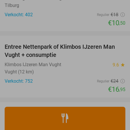
Tilburg
Verkocht: 402
€18
Regulier
€10
,50
favorite_border
Entree Nettenpark of Klimbos IJzeren Man
29%
Vught + consumptie
Klimbos IJzeren Man Vught
9.6
star
Vught (12 km)
Verkocht: 752
€24
Regulier
€16
,95