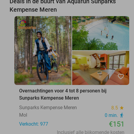
Deals in de buurt van Aquafun Sunparks
Kempense Meren
favorite_border
Overnachtingen voor 4 tot 8 personen bij
Sunparks Kempense Meren
Sunparks Kempense Meren
8.5
star
Mol
0 min.
directions_walk
€151
Verkocht: 977
Inclusief alle bijkomende kosten