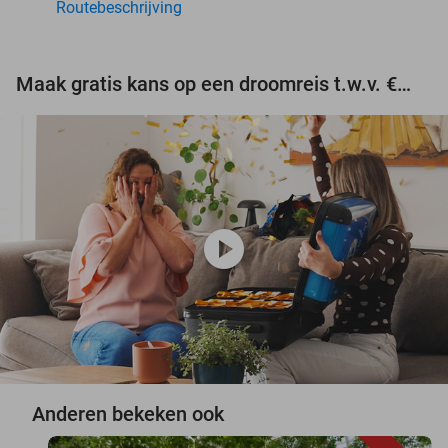
Routebeschrijving
Maak gratis kans op een droomreis t.w.v. €3.000!
play_circle
Anderen bekeken ook