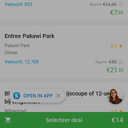
Verkocht: 803
€13
,45
Regulier
€7
,95
favorite_border
Entree Pakawi Park
28%
Pakawi Park
8.9
star
Olmen
Verkocht: 12.708
€30
Regulier
€21
,50
favorite_border
Bloemen plukken + luxe ijscoupe of 12-uurtje
40%
close
OPEN IN APP
bij Wilgenhart
Wilgenhart
9.8
star
Molenschot (11 km)
€14
shopping_cart
Selecteer deal
Verkocht: 501
€19
,95
Regulier