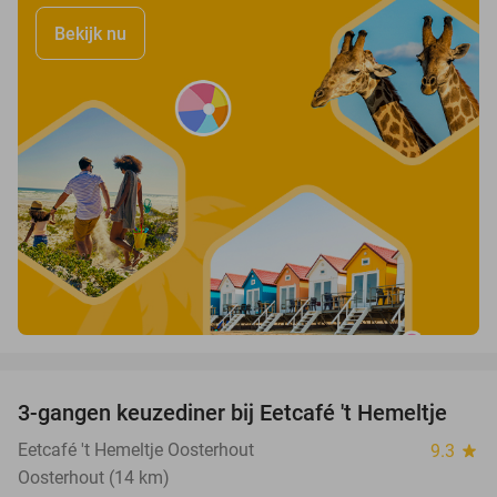
Bekijk nu
favorite_border
3-gangen keuzediner bij Eetcafé 't Hemeltje
43%
Eetcafé 't Hemeltje Oosterhout
9.3
star
Oosterhout (14 km)