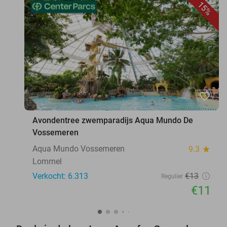
15%
favorite_border
Avondentree zwemparadijs Aqua Mundo De
Vossemeren
Aqua Mundo Vossemeren
9.3
star
Lommel
Verkocht: 6.313
€13
Regulier
€11