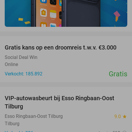
favorite_border
Gratis kans op een droomreis t.w.v. €3.000
Social Deal Win
Online
Gratis
Verkocht: 185.892
favorite_border
VIP-autowasbeurt bij Esso Ringbaan-Oost
42%
Tilburg
Esso Ringbaan-Oost Tilburg
9.0
star
Tilburg