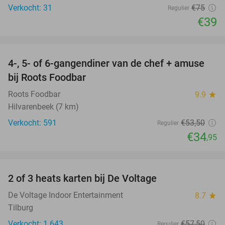
Verkocht: 31
€75
Regulier
€39
favorite_border
4-, 5- of 6-gangendiner van de chef + amuse
35%
bij Roots Foodbar
Roots Foodbar
9.9
star
Hilvarenbeek (7 km)
Verkocht: 591
€53
,50
Regulier
€34
,95
favorite_border
2 of 3 heats karten bij De Voltage
37%
De Voltage Indoor Entertainment
8.7
star
Tilburg
Verkocht: 1.643
€57
,50
Regulier