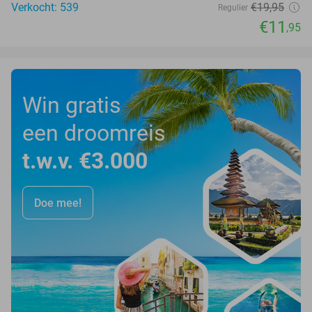
Verkocht: 539
€19
,95
Regulier
€11
,95
Win gratis
een droomreis
t.w.v. €3.000
Doe mee!