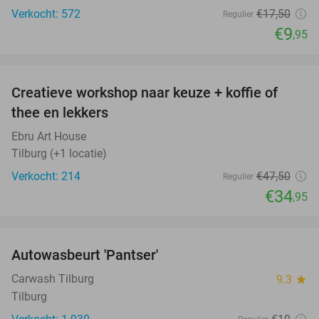
Verkocht: 572
€17
,50
Regulier
€9
,95
favorite_border
Creatieve workshop naar keuze + koffie of
26%
thee en lekkers
Ebru Art House
Tilburg (+1 locatie)
Verkocht: 214
€47
,50
Regulier
€34
,95
favorite_border
Autowasbeurt 'Pantser'
45%
Carwash Tilburg
9.3
star
Tilburg