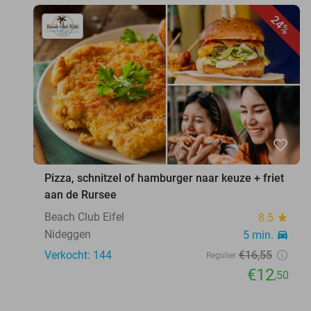
24%
favorite_border
Pizza, schnitzel of hamburger naar keuze + friet
aan de Rursee
Beach Club Eifel
8.5
star
Nideggen
5 min.
directions_car
Verkocht: 144
€16
,55
Regulier
€12
,50