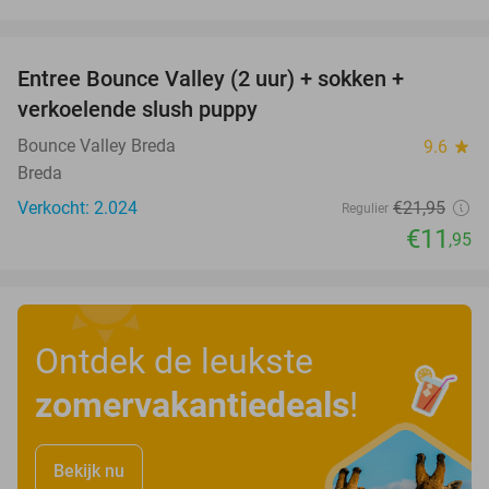
favorite_border
Entree Bounce Valley (2 uur) + sokken +
46%
verkoelende slush puppy
Bounce Valley Breda
9.6
star
Breda
Verkocht: 2.024
€21
,95
Regulier
€11
,95
Ontdek de leukste
zomervakantiedeals
!
Bekijk nu