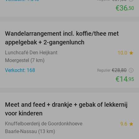
€36
,50
favorite_border
Wandelarrangement incl. koffie/thee met
48%
appelgebak + 2-gangenlunch
Lunchcafé Den Heijkant
10.0
star
Moergestel (7 km)
Verkocht: 168
€28
,80
Regulier
€14
,95
favorite_border
Meet and feed + drankje + gebak of lekkernij
25%
voor kinderen
Knuffelboerderij de Goordonkhoeve
9.6
star
Baarle-Nassau (13 km)