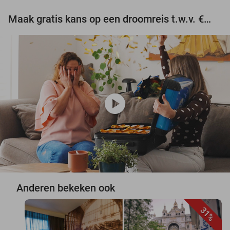
Maak gratis kans op een droomreis t.w.v. €3.000!
play_circle
Anderen bekeken ook
31%