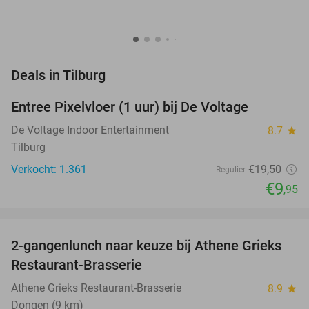
favorite_border
Deals in Tilburg
Entree Pixelvloer (1 uur) bij De Voltage
49%
De Voltage Indoor Entertainment
8.7
star
Tilburg
Verkocht: 1.361
€19
,50
Regulier
€9
,95
favorite_border
2-gangenlunch naar keuze bij Athene Grieks
40%
NEW
Restaurant-Brasserie
TODAY
Athene Grieks Restaurant-Brasserie
8.9
star
Dongen (9 km)