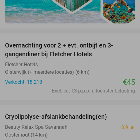
favorite_border
Overnachting voor 2 + evt. ontbijt en 3-
gangendiner bij Fletcher Hotels
Fletcher Hotels
Oisterwijk (+ meerdere locaties) (6 km)
€45
Verkocht: 18.213
Excl. ca. €3 p.p.p.n. toeristenbelasting
favorite_border
Cryolipolyse-afslankbehandeling(en)
48%
Beauty Relax Spa Savannah
8.9
star
Oosterhout (14 km)