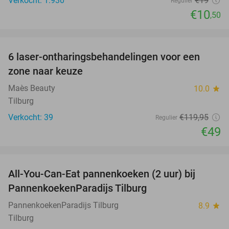
Verkocht: 1.930
€19
Regulier
€10
,50
favorite_border
6 laser-ontharingsbehandelingen voor een
59%
zone naar keuze
Maès Beauty
10.0
star
Tilburg
Verkocht: 39
€119
,95
Regulier
€49
favorite_border
All-You-Can-Eat pannenkoeken (2 uur) bij
40%
PannenkoekenParadijs Tilburg
PannenkoekenParadijs Tilburg
8.9
star
Tilburg