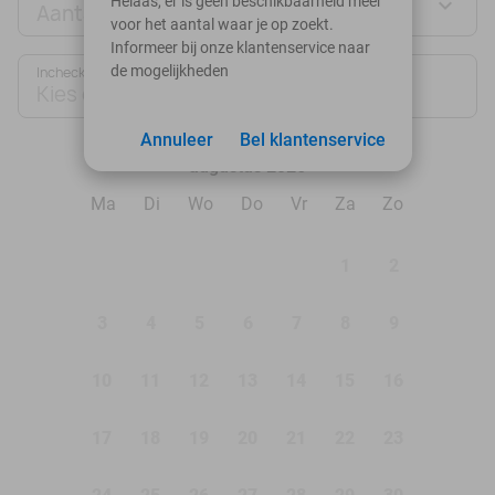
Helaas, er is geen beschikbaarheid meer
Aantal personen
voor het aantal waar je op zoekt.
Informeer bij onze klantenservice naar
de mogelijkheden
Inchecken
Uitchecken
Kies datum
Kies datum
Annuleer
Bel klantenservice
augustus 2026
Ma
Di
Wo
Do
Vr
Za
Zo
1
2
3
4
5
6
7
8
9
10
11
12
13
14
15
16
17
18
19
20
21
22
23