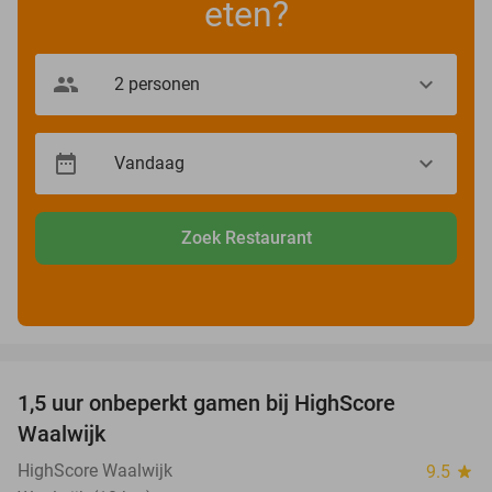
eten?
Zoek Restaurant
favorite_border
1,5 uur onbeperkt gamen bij HighScore
33%
Waalwijk
HighScore Waalwijk
9.5
star