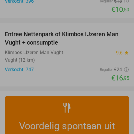
Verkocht: 396
€18
Regulier
€10
,50
favorite_border
Entree Nettenpark of Klimbos IJzeren Man
29%
Vught + consumptie
Klimbos IJzeren Man Vught
9.6
star
Vught (12 km)
Verkocht: 747
€24
Regulier
€16
,95
Voordelig spontaan uit