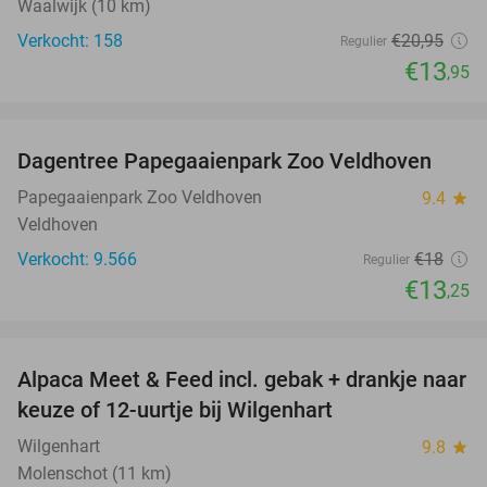
Waalwijk (10 km)
Verkocht: 158
€20
,95
Regulier
€13
,95
favorite_border
Dagentree Papegaaienpark Zoo Veldhoven
26%
Papegaaienpark Zoo Veldhoven
9.4
star
Veldhoven
Verkocht: 9.566
€18
Regulier
€13
,25
favorite_border
Alpaca Meet & Feed incl. gebak + drankje naar
43%
keuze of 12-uurtje bij Wilgenhart
Wilgenhart
9.8
star
Molenschot (11 km)