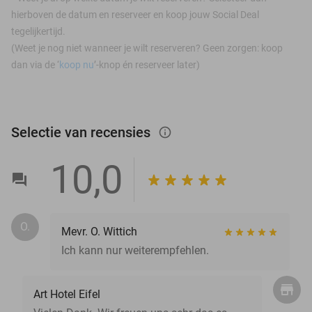
hierboven de datum en reserveer en koop jouw Social Deal
tegelijkertijd.
(Weet je nog niet wanneer je wilt reserveren? Geen zorgen: koop
dan via de ‘
koop nu
’-knop én reserveer later)
Selectie van recensies
info_outlined
10,0
O.
Mevr. O. Wittich
Ich kann nur weiterempfehlen.
Art Hotel Eifel