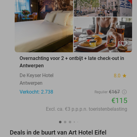
favorite_border
Overnachting voor 2 + ontbijt + late check-out in
Antwerpen
De Keyser Hotel
8.0
star
Antwerpen
Verkocht: 2.738
€167
Regulier
€115
Excl. ca. €3 p.p.p.n. toeristenbelasting
Deals in de buurt van Art Hotel Eifel