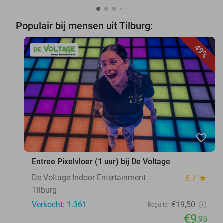
Populair bij mensen uit Tilburg:
49%
favorite_border
Entree Pixelvloer (1 uur) bij De Voltage
De Voltage Indoor Entertainment
8.7
star
Tilburg
Verkocht: 1.361
€19
,50
Regulier
€9
,95