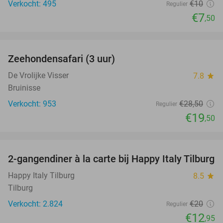
Verkocht: 495
€10
Regulier
€7
,50
favorite_border
Zeehondensafari (3 uur)
32%
De Vrolijke Visser
7.8
star
Bruinisse
Verkocht: 953
€28
,50
Regulier
€19
,50
favorite_border
2-gangendiner à la carte bij Happy Italy Tilburg
35%
Happy Italy Tilburg
8.5
star
Tilburg
Verkocht: 2.824
€20
Regulier
€12
,95