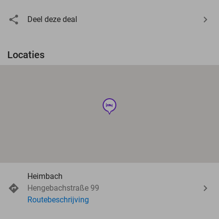
Deel deze deal
Locaties
hotel
Heimbach
Hengebachstraße 99
Routebeschrijving