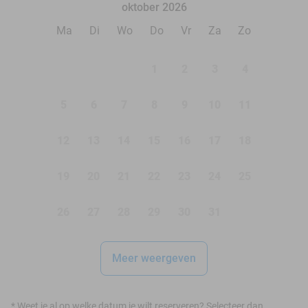
oktober 2026
Ma
Di
Wo
Do
Vr
Za
Zo
1
2
3
4
5
6
7
8
9
10
11
12
13
14
15
16
17
18
19
20
21
22
23
24
25
26
27
28
29
30
31
Meer weergeven
*
Weet je al op welke datum je wilt reserveren? Selecteer dan