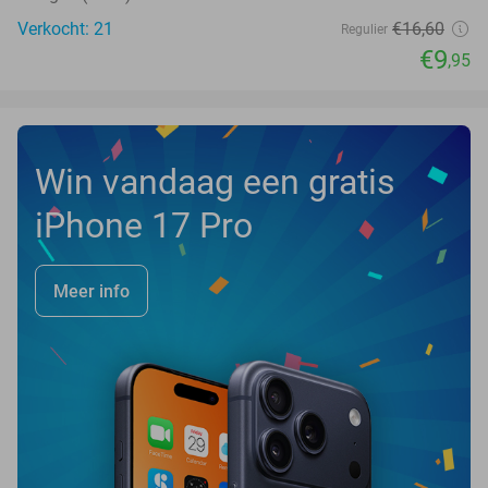
Verkocht: 21
€16
,60
Regulier
€9
,95
Win vandaag een gratis
iPhone 17 Pro
Meer info