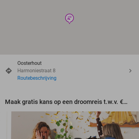
wellness
Oosterhout
Harmoniestraat 8
Routebeschrijving
Maak gratis kans op een droomreis t.w.v. €3.000!