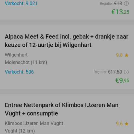
Verkocht: 9.021
€18
Regulier
€13
,25
favorite_border
Alpaca Meet & Feed incl. gebak + drankje naar
43%
keuze of 12-uurtje bij Wilgenhart
Wilgenhart
9.8
star
Molenschot (11 km)
Verkocht: 506
€17
,50
Regulier
€9
,95
favorite_border
Entree Nettenpark of Klimbos IJzeren Man
29%
Vught + consumptie
Klimbos IJzeren Man Vught
9.6
star
Vught (12 km)