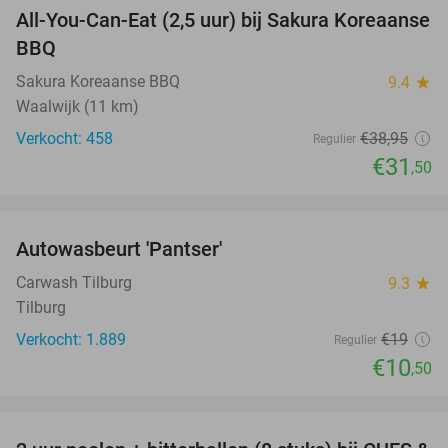
All-You-Can-Eat (2,5 uur) bij Sakura Koreaanse
19%
BBQ
Sakura Koreaanse BBQ
9.4
star
Waalwijk (11 km)
Verkocht: 458
€38
,95
Regulier
€31
,50
favorite_border
Autowasbeurt 'Pantser'
45%
Carwash Tilburg
9.3
star
Tilburg
Verkocht: 1.889
€19
Regulier
€10
,50
favorite_border