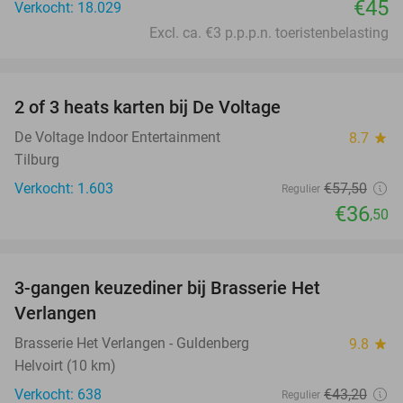
€45
Verkocht: 18.029
Excl. ca. €3 p.p.p.n. toeristenbelasting
favorite_border
2 of 3 heats karten bij De Voltage
37%
De Voltage Indoor Entertainment
8.7
star
Tilburg
Verkocht: 1.603
€57
,50
Regulier
€36
,50
favorite_border
3-gangen keuzediner bij Brasserie Het
31%
Verlangen
Brasserie Het Verlangen - Guldenberg
9.8
star
Helvoirt (10 km)
Verkocht: 638
€43
,20
Regulier