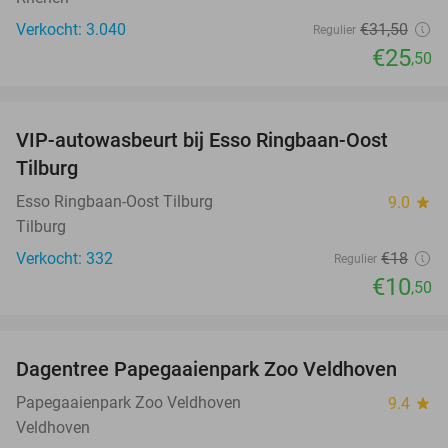
Verkocht: 3.040
€31
,50
Regulier
€25
,50
favorite_border
VIP-autowasbeurt bij Esso Ringbaan-Oost
42%
Tilburg
Esso Ringbaan-Oost Tilburg
9.0
star
Tilburg
Verkocht: 332
€18
Regulier
€10
,50
favorite_border
Dagentree Papegaaienpark Zoo Veldhoven
26%
Papegaaienpark Zoo Veldhoven
9.4
star
Veldhoven