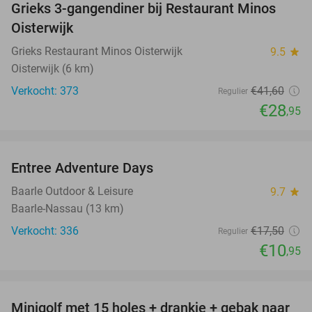
Grieks 3-gangendiner bij Restaurant Minos
30%
Oisterwijk
Grieks Restaurant Minos Oisterwijk
9.5
star
Oisterwijk (6 km)
Verkocht: 373
€41
,60
Regulier
€28
,95
favorite_border
Entree Adventure Days
37%
Baarle Outdoor & Leisure
9.7
star
Baarle-Nassau (13 km)
Verkocht: 336
€17
,50
Regulier
€10
,95
favorite_border
Minigolf met 15 holes + drankje + gebak naar