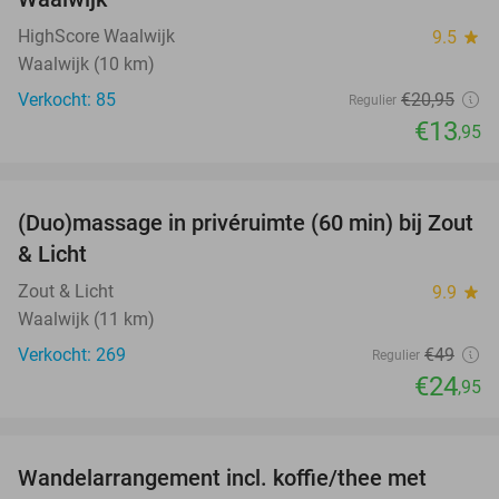
TODAY
HighScore Waalwijk
9.5
star
Waalwijk (10 km)
Verkocht: 85
€20
,95
Regulier
€13
,95
favorite_border
(Duo)massage in privéruimte (60 min) bij Zout
49%
& Licht
Zout & Licht
9.9
star
Waalwijk (11 km)
Verkocht: 269
€49
Regulier
€24
,95
favorite_border
Wandelarrangement incl. koffie/thee met
48%