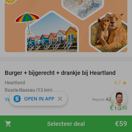
favorite_border
Burger + bijgerecht + drankje bij Heartland
36%
Heartland
9.7
star
Baarle-Nassau (13 km)
close
OPEN IN APP
Verkocht: 42
€24
,15
Regulier
€15
,50
favorite_border
€59
shopping_cart
Selecteer deal
Jumpen (1,5 of 2 uur) + jumpsokken + zakje