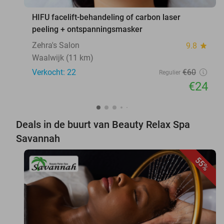
HIFU facelift-behandeling of carbon laser
peeling + ontspanningsmasker
Zehra's Salon
9.8
star
Waalwijk (11 km)
Verkocht: 22
€60
Regulier
€24
Deals in de buurt van Beauty Relax Spa
Savannah
55%