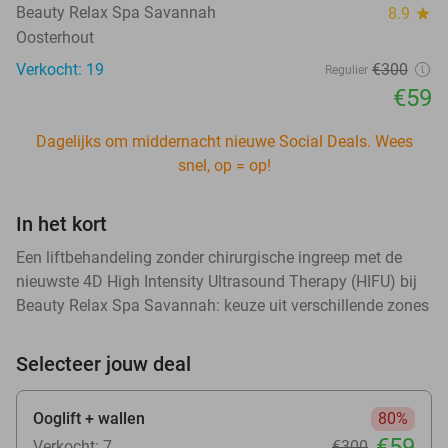
Beauty Relax Spa Savannah
8.9
star
Oosterhout
Verkocht: 19
€300
Regulier
€59
Dagelijks om middernacht nieuwe Social Deals. Wees
snel, op = op!
In het kort
Een liftbehandeling zonder chirurgische ingreep met de
nieuwste 4D High Intensity Ultrasound Therapy (HIFU) bij
Beauty Relax Spa Savannah: keuze uit verschillende zones
Selecteer jouw deal
Ooglift + wallen
80%
€59
Verkocht: 7
€300