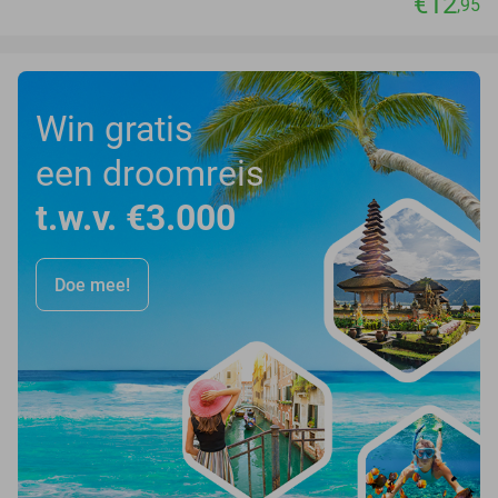
€12
,95
Win gratis
een droomreis
t.w.v. €3.000
Doe mee!