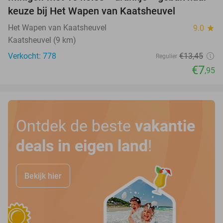
41%
keuze bij Het Wapen van Kaatsheuvel
Het Wapen van Kaatsheuvel
9.0
star
Kaatsheuvel (9 km)
Verkocht: 778
€13
,45
Regulier
€7
,95
Ontdek de beste
vakantie
deals in eigen land
!
Bekijk hier