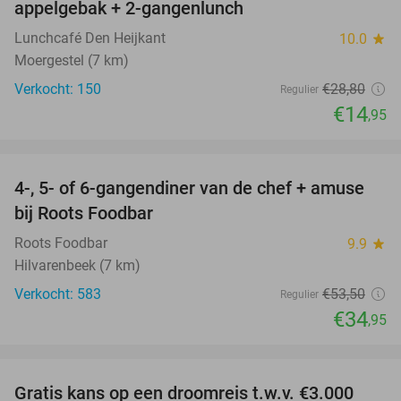
appelgebak + 2-gangenlunch
Lunchcafé Den Heijkant
10.0
star
Moergestel (7 km)
Verkocht: 150
€28
,80
Regulier
€14
,95
favorite_border
4-, 5- of 6-gangendiner van de chef + amuse
35%
bij Roots Foodbar
Roots Foodbar
9.9
star
Hilvarenbeek (7 km)
Verkocht: 583
€53
,50
Regulier
€34
,95
favorite_border
Gratis kans op een droomreis t.w.v. €3.000