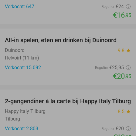
Verkocht: 647
€24
Regulier
€16
,95
favorite_border
All-in spelen, eten en drinken bij Duinoord
19%
Duinoord
9.8
star
Helvoirt (11 km)
Verkocht: 15.092
€25
,95
Regulier
€20
,95
favorite_border
2-gangendiner à la carte bij Happy Italy Tilburg
35%
Happy Italy Tilburg
8.5
star
Tilburg
Verkocht: 2.803
€20
Regulier