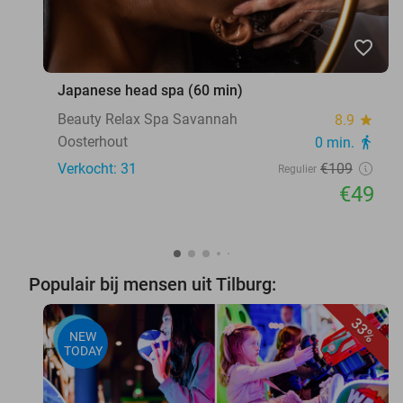
favorite_border
Japanese head spa (60 min)
Beauty Relax Spa Savannah
8.9
star
Oosterhout
0 min.
directions_walk
Verkocht: 31
€109
Regulier
€49
Populair bij mensen uit Tilburg:
33%
NEW
TODAY