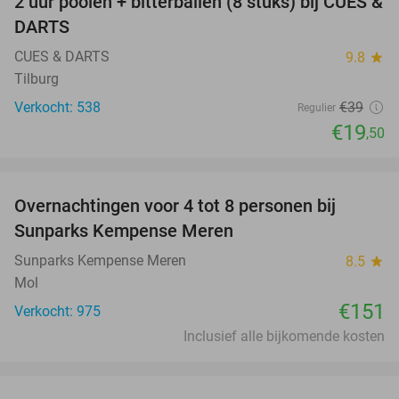
2 uur poolen + bitterballen (8 stuks) bij CUES &
50%
DARTS
CUES & DARTS
9.8
star
Tilburg
Verkocht: 538
€39
Regulier
€19
,50
favorite_border
Overnachtingen voor 4 tot 8 personen bij
Sunparks Kempense Meren
Sunparks Kempense Meren
8.5
star
Mol
€151
Verkocht: 975
Inclusief alle bijkomende kosten
favorite_border