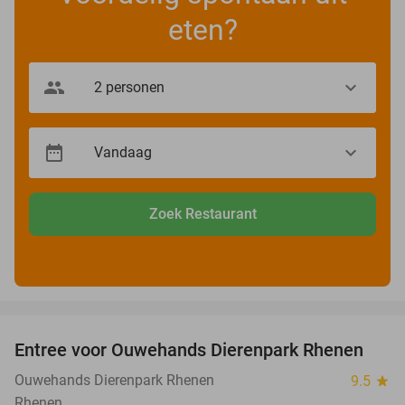
eten?
Zoek Restaurant
favorite_border
Entree voor Ouwehands Dierenpark Rhenen
19%
Ouwehands Dierenpark Rhenen
9.5
star
Rhenen