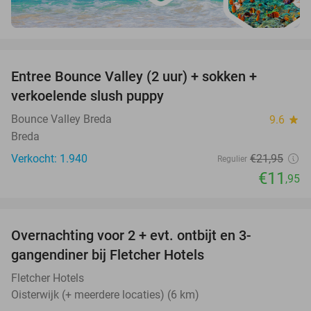
favorite_border
Entree Bounce Valley (2 uur) + sokken +
46%
verkoelende slush puppy
Bounce Valley Breda
9.6
star
Breda
Verkocht: 1.940
€21
,95
Regulier
€11
,95
favorite_border
Overnachting voor 2 + evt. ontbijt en 3-
gangendiner bij Fletcher Hotels
Fletcher Hotels
Oisterwijk (+ meerdere locaties) (6 km)