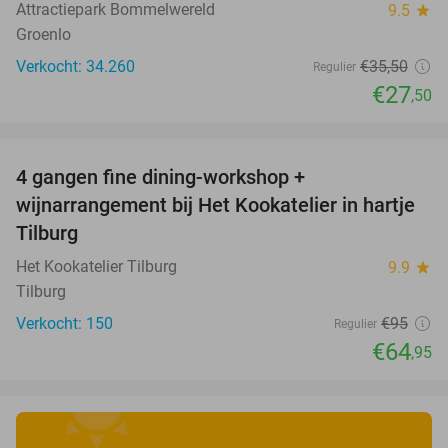
Attractiepark Bommelwereld
9.5
star
Groenlo
Verkocht: 34.260
€35
,50
Regulier
€27
,50
favorite_border
4 gangen fine dining-workshop +
32%
wijnarrangement bij Het Kookatelier in hartje
Tilburg
Het Kookatelier Tilburg
9.9
star
Tilburg
Verkocht: 150
€95
Regulier
€64
,95