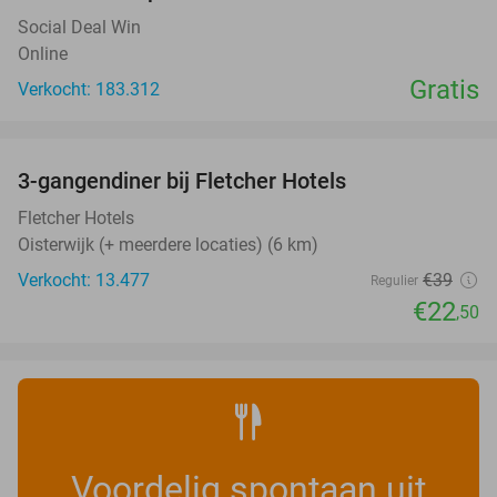
Social Deal Win
Online
Gratis
Verkocht: 183.312
favorite_border
3-gangendiner bij Fletcher Hotels
42%
Fletcher Hotels
Oisterwijk (+ meerdere locaties) (6 km)
Verkocht: 13.477
€39
Regulier
€22
,50
Voordelig spontaan uit