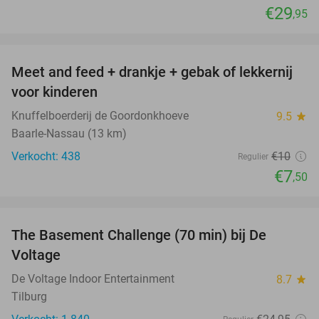
€29
,95
favorite_border
Meet and feed + drankje + gebak of lekkernij
25%
voor kinderen
Knuffelboerderij de Goordonkhoeve
9.5
star
Baarle-Nassau (13 km)
Verkocht: 438
€10
Regulier
€7
,50
favorite_border
The Basement Challenge (70 min) bij De
44%
Voltage
De Voltage Indoor Entertainment
8.7
star
Tilburg