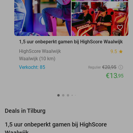
favorite_border
1,5 uur onbeperkt gamen bij HighScore Waalwijk
HighScore Waalwijk
9.5
star
Waalwijk (10 km)
Verkocht: 85
€20
,95
Regulier
€13
,95
favorite_border
Deals in Tilburg
1,5 uur onbeperkt gamen bij HighScore
33%
NEW
Waalwijk