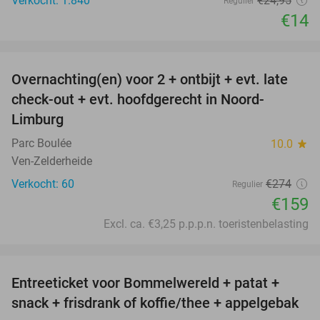
Verkocht: 1.840
€24
,95
Regulier
€14
favorite_border
Overnachting(en) voor 2 + ontbijt + evt. late
42%
check-out + evt. hoofdgerecht in Noord-
Limburg
Parc Boulée
10.0
star
Ven-Zelderheide
Verkocht: 60
€274
Regulier
€159
Excl. ca. €3,25 p.p.p.n. toeristenbelasting
favorite_border
Entreeticket voor Bommelwereld + patat +
23%
snack + frisdrank of koffie/thee + appelgebak