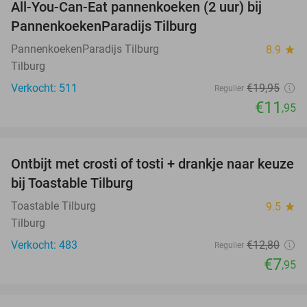
All-You-Can-Eat pannenkoeken (2 uur) bij
40%
PannenkoekenParadijs Tilburg
PannenkoekenParadijs Tilburg
8.9
star
Tilburg
Verkocht: 511
€19
,95
Regulier
€11
,95
favorite_border
Ontbijt met crosti of tosti + drankje naar keuze
38%
bij Toastable Tilburg
Toastable Tilburg
9.5
star
Tilburg
Verkocht: 483
€12
,80
Regulier
€7
,95
favorite_border