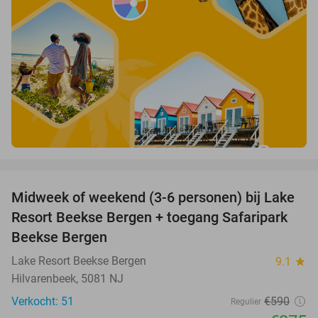
favorite_border
Midweek of weekend (3-6 personen) bij Lake
53%
Resort Beekse Bergen + toegang Safaripark
Beekse Bergen
Lake Resort Beekse Bergen
9.1
star
Hilvarenbeek, 5081 NJ
Verkocht: 51
€590
Regulier