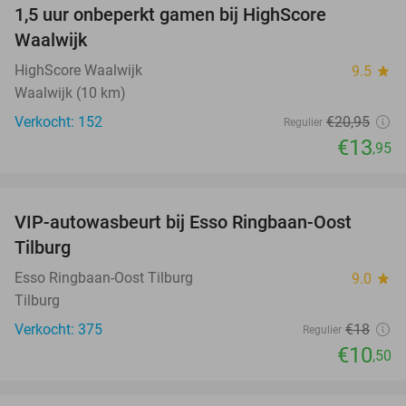
1,5 uur onbeperkt gamen bij HighScore
33%
Waalwijk
HighScore Waalwijk
9.5
star
Waalwijk (10 km)
Verkocht: 152
€20
,95
Regulier
€13
,95
favorite_border
VIP-autowasbeurt bij Esso Ringbaan-Oost
42%
Tilburg
Esso Ringbaan-Oost Tilburg
9.0
star
Tilburg
Verkocht: 375
€18
Regulier
€10
,50
favorite_border