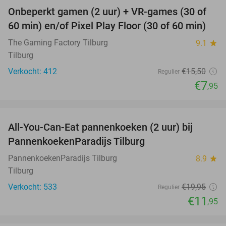
Onbeperkt gamen (2 uur) + VR-games (30 of
49%
60 min) en/of Pixel Play Floor (30 of 60 min)
The Gaming Factory Tilburg
9.1
star
Tilburg
Verkocht: 412
€15
,50
Regulier
€7
,95
favorite_border
All-You-Can-Eat pannenkoeken (2 uur) bij
40%
PannenkoekenParadijs Tilburg
PannenkoekenParadijs Tilburg
8.9
star
Tilburg
Verkocht: 533
€19
,95
Regulier
€11
,95