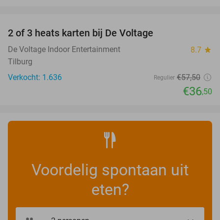
favorite_border
2 of 3 heats karten bij De Voltage
37%
De Voltage Indoor Entertainment
8.7
star
Tilburg
Verkocht: 1.636
€57
,50
Regulier
€36
,50
Voordelig spontaan uit
eten?