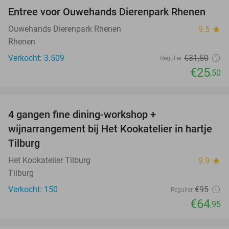
Entree voor Ouwehands Dierenpark Rhenen
19%
Ouwehands Dierenpark Rhenen
9.5
star
Rhenen
Verkocht: 3.509
€31
,50
Regulier
€25
,50
favorite_border
4 gangen fine dining-workshop +
32%
wijnarrangement bij Het Kookatelier in hartje
Tilburg
Het Kookatelier Tilburg
9.9
star
Tilburg
Verkocht: 150
€95
Regulier
€64
,95
favorite_border