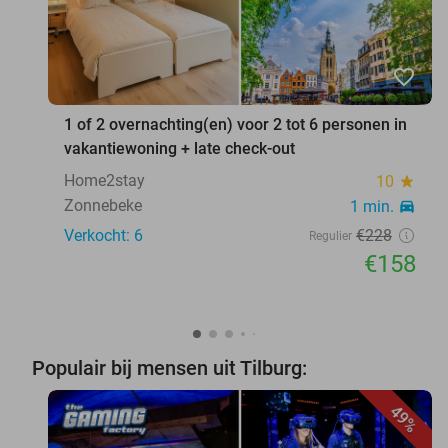
favorite_border
1 of 2 overnachting(en) voor 2 tot 6 personen in
vakantiewoning + late check-out
Home2stay
10
star
Zonnebeke
1 min.
directions_car
Verkocht: 6
€228
Regulier
€158
Populair bij mensen uit Tilburg:
49%