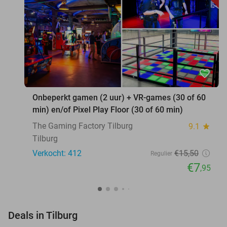
favorite_border
Onbeperkt gamen (2 uur) + VR-games (30 of 60
min) en/of Pixel Play Floor (30 of 60 min)
The Gaming Factory Tilburg
9.1
star
Tilburg
Verkocht: 412
€15
,50
Regulier
€7
,95
favorite_border
Deals in Tilburg