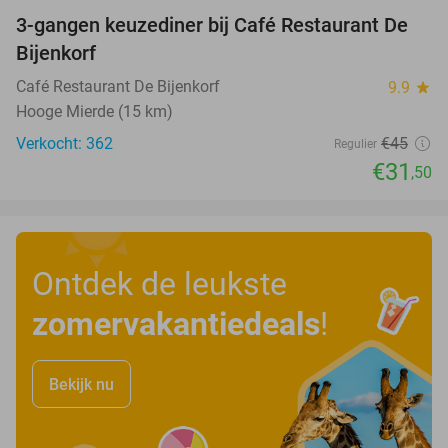
3-gangen keuzediner bij Café Restaurant De
30%
Bijenkorf
Café Restaurant De Bijenkorf
9.9
star
Hooge Mierde (15 km)
Verkocht: 362
€45
Regulier
€31
,50
Ontdek de leukste
zomervakantiedeals
!
Bekijk nu