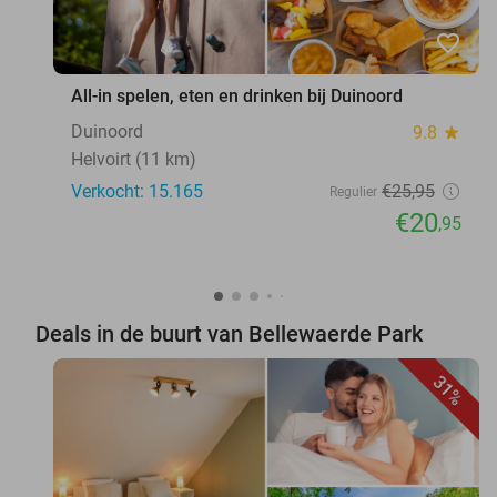
favorite_border
All-in spelen, eten en drinken bij Duinoord
Duinoord
9.8
star
Helvoirt (11 km)
Verkocht: 15.165
€25
,95
Regulier
€20
,95
Deals in de buurt van Bellewaerde Park
31%