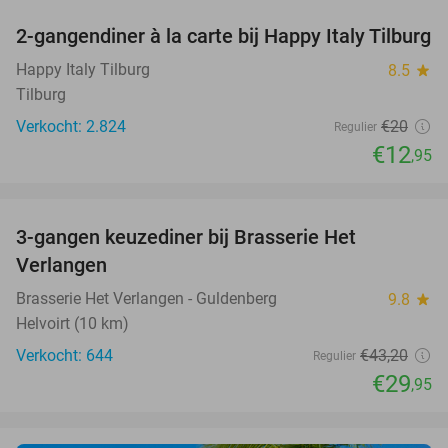
2-gangendiner à la carte bij Happy Italy Tilburg
35%
Happy Italy Tilburg
8.5
star
Tilburg
Verkocht: 2.824
€20
Regulier
€12
,95
favorite_border
3-gangen keuzediner bij Brasserie Het
31%
Verlangen
Brasserie Het Verlangen - Guldenberg
9.8
star
Helvoirt (10 km)
Verkocht: 644
€43
,20
Regulier
€29
,95