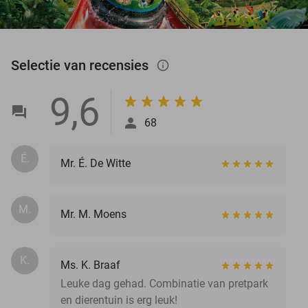
Selectie van recensies
info_outlined
9,6
68
É.
Mr. É. De Witte
M.
Mr. M. Moens
K.
Ms. K. Braaf
Leuke dag gehad. Combinatie van pretpark
en dierentuin is erg leuk!