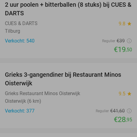
2 uur poolen + bitterballen (8 stuks) bij CUES &
50%
DARTS
CUES & DARTS
9.8
star
Tilburg
Verkocht: 540
€39
Regulier
€19
,50
favorite_border
Grieks 3-gangendiner bij Restaurant Minos
30%
Oisterwijk
Grieks Restaurant Minos Oisterwijk
9.5
star
Oisterwijk (6 km)
Verkocht: 377
€41
,60
Regulier
€28
,95
favorite_border