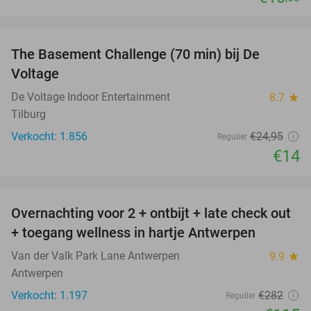
favorite_border
The Basement Challenge (70 min) bij De
44%
Voltage
De Voltage Indoor Entertainment
8.7
star
Tilburg
Verkocht: 1.856
€24
,95
Regulier
€14
favorite_border
Overnachting voor 2 + ontbijt + late check out
59%
+ toegang wellness in hartje Antwerpen
Van der Valk Park Lane Antwerpen
9.9
star
Antwerpen
Verkocht: 1.197
€282
Regulier