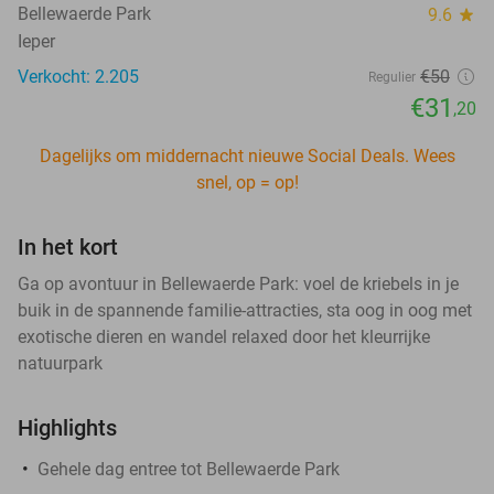
Bellewaerde Park
9.6
star
Ieper
Verkocht: 2.205
€50
Regulier
€31
,20
Dagelijks om middernacht nieuwe Social Deals. Wees
snel, op = op!
In het kort
Ga op avontuur in Bellewaerde Park: voel de kriebels in je
buik in de spannende familie-attracties, sta oog in oog met
exotische dieren en wandel relaxed door het kleurrijke
natuurpark
Highlights
Gehele dag entree tot Bellewaerde Park