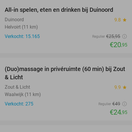
All-in spelen, eten en drinken bij Duinoord
19%
Duinoord
9.8
star
Helvoirt (11 km)
Verkocht: 15.165
€25
,95
Regulier
€20
,95
favorite_border
(Duo)massage in privéruimte (60 min) bij Zout
49%
& Licht
Zout & Licht
9.9
star
Waalwijk (11 km)
Verkocht: 275
€49
Regulier
€24
,95
favorite_border