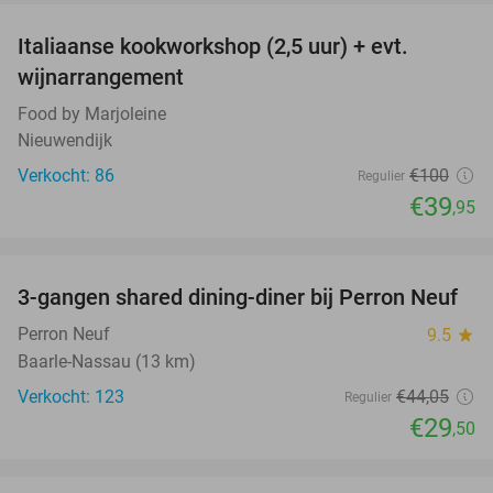
Italiaanse kookworkshop (2,5 uur) + evt.
60%
wijnarrangement
Food by Marjoleine
Nieuwendijk
Verkocht: 86
€100
Regulier
€39
,95
favorite_border
3-gangen shared dining-diner bij Perron Neuf
33%
Perron Neuf
9.5
star
Baarle-Nassau (13 km)
Verkocht: 123
€44
,05
Regulier
€29
,50
favorite_border