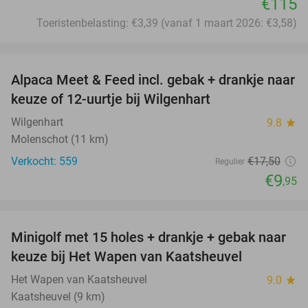
€115
Toeristenbelasting: €3,39 (vanaf 1 maart 2026: €3,58)
favorite_border
Alpaca Meet & Feed incl. gebak + drankje naar
43%
keuze of 12-uurtje bij Wilgenhart
Wilgenhart
9.8
star
Molenschot (11 km)
Verkocht: 559
€17
,50
Regulier
€9
,95
favorite_border
Minigolf met 15 holes + drankje + gebak naar
41%
keuze bij Het Wapen van Kaatsheuvel
Het Wapen van Kaatsheuvel
9.0
star
Kaatsheuvel (9 km)