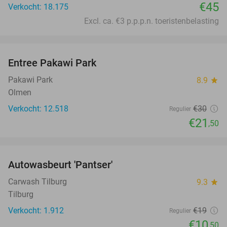
€45
Verkocht: 18.175
Excl. ca. €3 p.p.p.n. toeristenbelasting
favorite_border
Entree Pakawi Park
28%
Pakawi Park
8.9
star
Olmen
Verkocht: 12.518
€30
Regulier
€21
,50
favorite_border
Autowasbeurt 'Pantser'
45%
Carwash Tilburg
9.3
star
Tilburg
Verkocht: 1.912
€19
Regulier
€10
,50