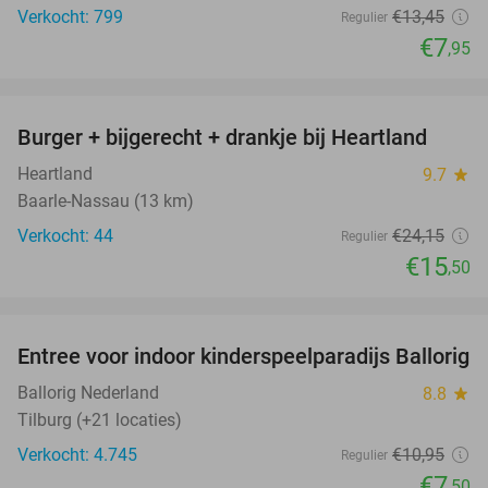
Verkocht: 799
€13
,45
Regulier
€7
,95
favorite_border
Burger + bijgerecht + drankje bij Heartland
36%
Heartland
9.7
star
Baarle-Nassau (13 km)
Verkocht: 44
€24
,15
Regulier
€15
,50
favorite_border
Entree voor indoor kinderspeelparadijs Ballorig
32%
Ballorig Nederland
8.8
star
Tilburg (+21 locaties)
Verkocht: 4.745
€10
,95
Regulier
€7
,50