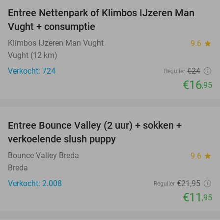
Entree Nettenpark of Klimbos IJzeren Man
29%
Vught + consumptie
Klimbos IJzeren Man Vught
9.6
star
Vught (12 km)
Verkocht: 724
€24
Regulier
€16
,95
favorite_border
Entree Bounce Valley (2 uur) + sokken +
46%
verkoelende slush puppy
Bounce Valley Breda
9.6
star
Breda
Verkocht: 2.008
€21
,95
Regulier
€11
,95
favorite_border