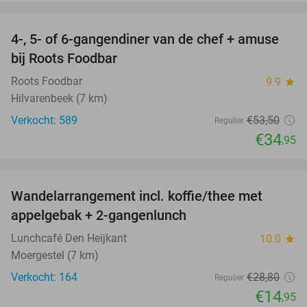
favorite_border
4-, 5- of 6-gangendiner van de chef + amuse
35%
bij Roots Foodbar
Roots Foodbar
9.9
star
Hilvarenbeek (7 km)
Verkocht: 589
€53
,50
Regulier
€34
,95
favorite_border
Wandelarrangement incl. koffie/thee met
48%
appelgebak + 2-gangenlunch
Lunchcafé Den Heijkant
10.0
star
Moergestel (7 km)
Verkocht: 164
€28
,80
Regulier
€14
,95