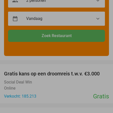
Zoek Restaurant
favorite_border
Gratis kans op een droomreis t.w.v. €3.000
Social Deal Win
Online
Gratis
Verkocht: 185.213
favorite_border