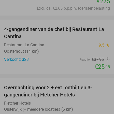
€275
Excl. ca. €2,65 p.p.p.n. toeristenbelasting
favorite_border
4-gangendiner van de chef bij Restaurant La
32%
Cantina
Restaurant La Cantina
9.5
star
Oosterhout (14 km)
Verkocht: 323
€37
,95
Regulier
€25
,95
favorite_border
Overnachting voor 2 + evt. ontbijt en 3-
gangendiner bij Fletcher Hotels
Fletcher Hotels
Oisterwijk (+ meerdere locaties) (6 km)