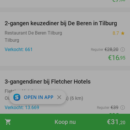
favorite_border
2-gangen keuzediner bij De Beren in Tilburg
40%
Restaurant De Beren Tilburg
8.7
star
Tilburg
Verkocht: 661
€28
,20
Regulier
€16
,95
favorite_border
3-gangendiner bij Fletcher Hotels
42%
Fletcher Hotels
close
OPEN IN APP
Oisterwijk (+ meerdere locaties) (6 km)
Verkocht: 13.669
€39
Regulier
€22
,50
€31
shopping_cart
Koop nu
,20
favorite_border