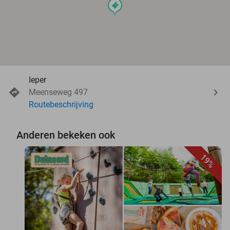
events
Ieper
Meenseweg 497
Routebeschrijving
Anderen bekeken ook
19%