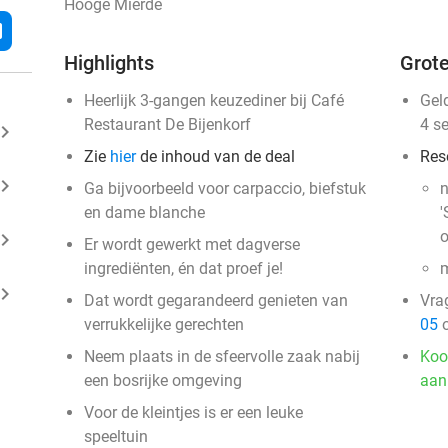
Hooge Mierde
l
Highlights
Grote
Heerlijk 3-gangen keuzediner bij Café
Gel
Restaurant De Bijenkorf
4 s
ard_arrow_right
Zie
hier
de inhoud van de deal
Res
ard_arrow_right
Ga bijvoorbeeld voor carpaccio, biefstuk
n
en dame blanche
'
o
ard_arrow_right
Er wordt gewerkt met dagverse
ingrediënten, én dat proef je!
m
ard_arrow_right
Dat wordt gegarandeerd genieten van
Vra
verrukkelijke gerechten
05
o
Neem plaats in de sfeervolle zaak nabij
Koo
een bosrijke omgeving
aan
Voor de kleintjes is er een leuke
speeltuin