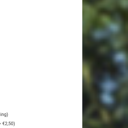
ing)
+ €2,50)