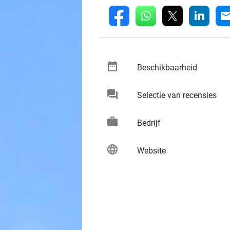
whatsapp
linkedin
fb
mai
date_range
keybo
Beschikbaarheid
chat
keybo
Selectie van recensies
work
keybo
Bedrijf
language
keybo
Website