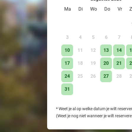
Ma
Di
Wo
Do
Vr
3
4
5
6
7
10
11
12
13
14
1
17
18
19
20
21
2
24
25
26
27
28
2
31
*
Weet je al op welke datum je wilt reserve
(Weet je nog niet wanneer je wilt reserver