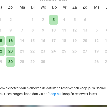
Za
Zo
Ma
Di
Wo
Do
Vr
Za
Zo
Ma
1
2
1
2
3
4
5
6
8
9
7
8
9
10
11
12
13
5
5
16
14
15
16
17
18
19
20
12
1
2
23
21
22
23
24
25
26
27
19
2
9
30
28
29
30
26
2
ren? Selecteer dan hierboven de datum en reserveer en koop jouw Social Dea
en? Geen zorgen: koop dan via de ‘
koop nu
’-knop én reserveer later)