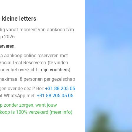
 kleine letters
dig vanaf moment van aankoop t/m
ep 2026
erveren:
a aankoop online reserveren met
Social Deal Reserveren' (te vinden
nder het overzicht:
mijn vouchers
)
aximaal 8 personen per gezelschap
gen over de deal? Bel:
+31 88 205 05
f WhatsApp met:
+31 88 205 05 05
p zonder zorgen, want jouw
koop is 100% verzekerd (meer info)