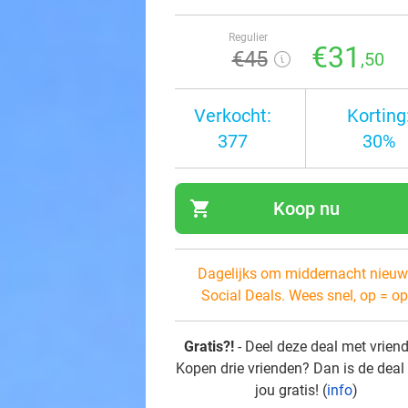
Regulier
€31
€45
,50
Verkocht:
Korting
377
30%
shopping_cart
Koop nu
navi
Dagelijks om middernacht nieuw
Social Deals. Wees snel, op = op
Gratis?!
- Deel deze deal met vrien
Kopen drie vrienden? Dan is de deal
jou gratis! (
info
)