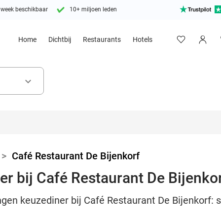
 week beschikbaar
10+ miljoen leden
Home
Dichtbij
Restaurants
Hotels
keyboard_arrow_down
>
Café Restaurant De Bijenkorf
r bij Café Restaurant De Bijenko
ngen keuzediner bij Café Restaurant De Bijenkorf: s