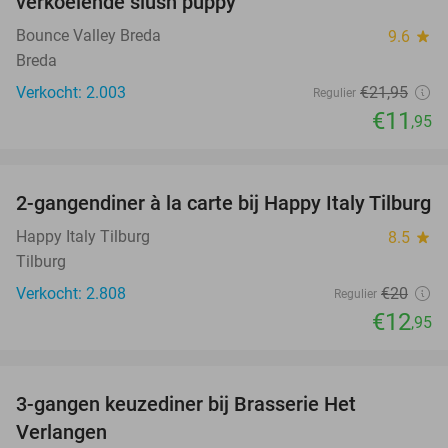
verkoelende slush puppy
Bounce Valley Breda
9.6
star
Breda
Verkocht: 2.003
€21
,95
Regulier
€11
,95
favorite_border
2-gangendiner à la carte bij Happy Italy Tilburg
35%
Happy Italy Tilburg
8.5
star
Tilburg
Verkocht: 2.808
€20
Regulier
€12
,95
favorite_border
3-gangen keuzediner bij Brasserie Het
31%
Verlangen