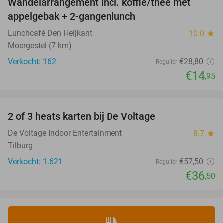
Wandelarrangement incl. koffie/thee met
48%
appelgebak + 2-gangenlunch
Lunchcafé Den Heijkant
10.0
star
Moergestel (7 km)
Verkocht: 162
€28
,80
Regulier
€14
,95
favorite_border
2 of 3 heats karten bij De Voltage
37%
De Voltage Indoor Entertainment
8.7
star
Tilburg
Verkocht: 1.621
€57
,50
Regulier
€36
,50