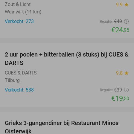
Zout & Licht
9.9
star
Waalwijk (11 km)
Verkocht: 273
€49
Regulier
€24
,95
favorite_border
2 uur poolen + bitterballen (8 stuks) bij CUES &
50%
DARTS
CUES & DARTS
9.8
star
Tilburg
Verkocht: 538
€39
Regulier
€19
,50
favorite_border
Grieks 3-gangendiner bij Restaurant Minos
30%
Oisterwijk