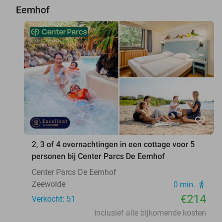
Eemhof
favorite_border
2, 3 of 4 overnachtingen in een cottage voor 5
personen bij Center Parcs De Eemhof
Center Parcs De Eemhof
Zeewolde
0 min.
directions_walk
€214
Verkocht: 51
Inclusief alle bijkomende kosten