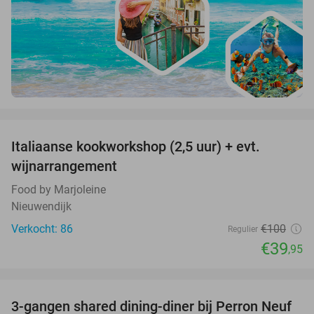
favorite_border
Italiaanse kookworkshop (2,5 uur) + evt.
60%
wijnarrangement
Food by Marjoleine
Nieuwendijk
Verkocht: 86
€100
Regulier
€39
,95
favorite_border
3-gangen shared dining-diner bij Perron Neuf
33%