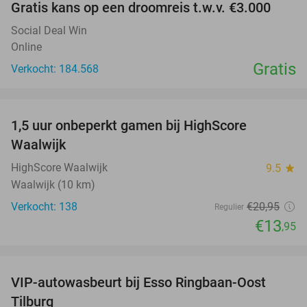
Gratis kans op een droomreis t.w.v. €3.000
Social Deal Win
Online
Gratis
Verkocht: 184.568
favorite_border
1,5 uur onbeperkt gamen bij HighScore
33%
Waalwijk
HighScore Waalwijk
9.5
star
Waalwijk (10 km)
Verkocht: 138
€20
,95
Regulier
€13
,95
favorite_border
VIP-autowasbeurt bij Esso Ringbaan-Oost
42%
Tilburg