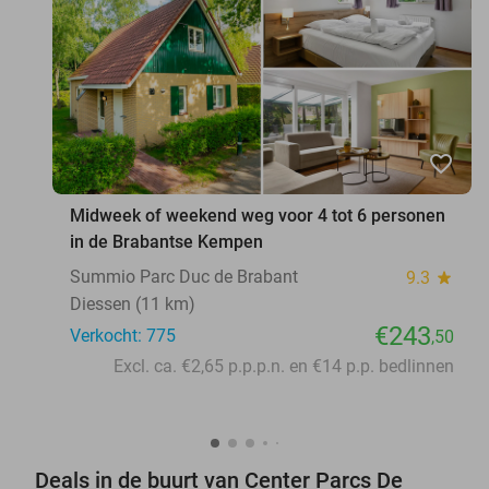
favorite_border
Midweek of weekend weg voor 4 tot 6 personen
in de Brabantse Kempen
Summio Parc Duc de Brabant
9.3
star
Diessen (11 km)
€243
Verkocht: 775
,50
Excl. ca. €2,65 p.p.p.n. en €14 p.p. bedlinnen
Deals in de buurt van Center Parcs De