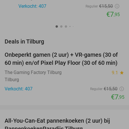
Verkocht: 407
€15
,50
Regulier
€7
,95
favorite_border
Deals in Tilburg
Onbeperkt gamen (2 uur) + VR-games (30 of
49%
60 min) en/of Pixel Play Floor (30 of 60 min)
The Gaming Factory Tilburg
9.1
star
Tilburg
Verkocht: 407
€15
,50
Regulier
€7
,95
favorite_border
All-You-Can-Eat pannenkoeken (2 uur) bij
40%
PannenkoekenParadijs Tilburg