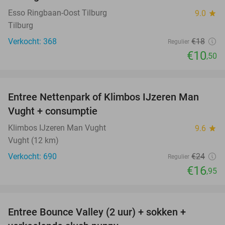
Esso Ringbaan-Oost Tilburg
9.0
star
Tilburg
Verkocht: 368
€18
Regulier
€10
,50
favorite_border
Entree Nettenpark of Klimbos IJzeren Man
29%
Vught + consumptie
Klimbos IJzeren Man Vught
9.6
star
Vught (12 km)
Verkocht: 690
€24
Regulier
€16
,95
favorite_border
Entree Bounce Valley (2 uur) + sokken +
46%