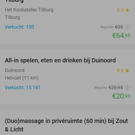
Het Kookatelier Tilburg
9.9
star
Tilburg
Verkocht: 150
€95
Regulier
€64
,95
favorite_border
All-in spelen, eten en drinken bij Duinoord
19%
Duinoord
9.8
star
Helvoirt (11 km)
Verkocht: 15.141
€25
,95
Regulier
€20
,95
favorite_border
(Duo)massage in privéruimte (60 min) bij Zout
49%
& Licht