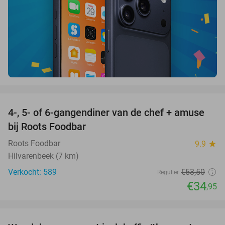
favorite_border
4-, 5- of 6-gangendiner van de chef + amuse
35%
bij Roots Foodbar
Roots Foodbar
9.9
star
Hilvarenbeek (7 km)
Verkocht: 589
€53
,50
Regulier
€34
,95
favorite_border