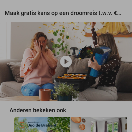
Maak gratis kans op een droomreis t.w.v. €3.000!
play_circle
Anderen bekeken ook