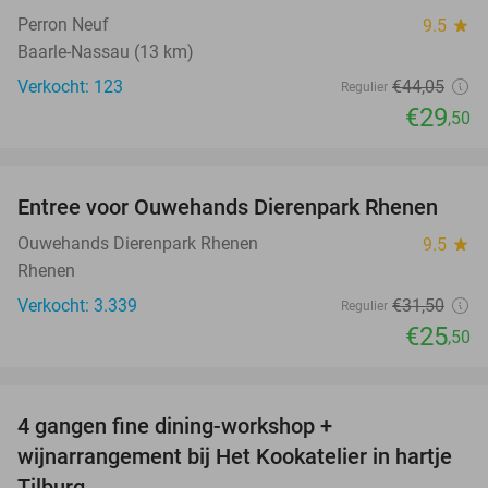
Perron Neuf
9.5
star
Baarle-Nassau (13 km)
Verkocht: 123
€44
,05
Regulier
€29
,50
favorite_border
Entree voor Ouwehands Dierenpark Rhenen
19%
Ouwehands Dierenpark Rhenen
9.5
star
Rhenen
Verkocht: 3.339
€31
,50
Regulier
€25
,50
favorite_border
4 gangen fine dining-workshop +
32%
wijnarrangement bij Het Kookatelier in hartje
Tilburg