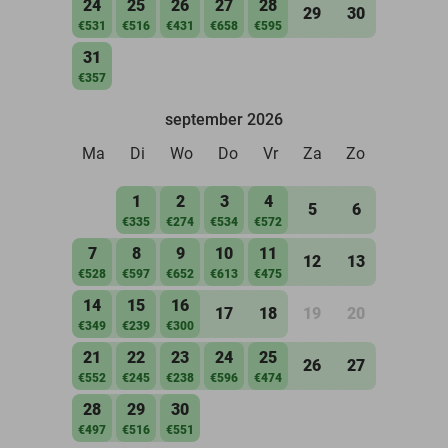
24
25
26
27
28
29
30
€531
€516
€431
€658
€595
31
€357
september 2026
Ma
Di
Wo
Do
Vr
Za
Zo
1
2
3
4
5
6
€335
€274
€534
€572
7
8
9
10
11
12
13
€528
€597
€652
€613
€475
14
15
16
17
18
19
20
€349
€239
€300
21
22
23
24
25
26
27
€552
€245
€238
€596
€474
28
29
30
€497
€516
€551