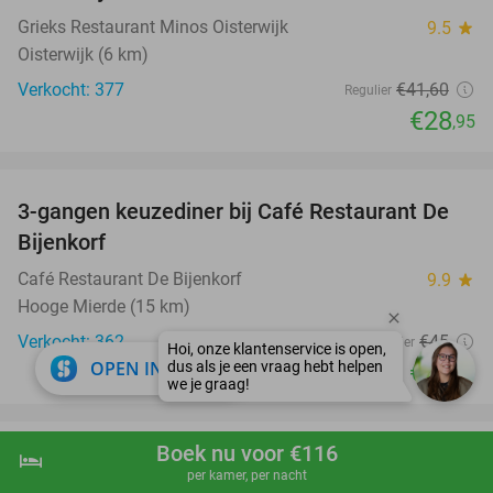
Grieks Restaurant Minos Oisterwijk
9.5
star
Oisterwijk (6 km)
Verkocht: 377
€41
,60
Regulier
€28
,95
favorite_border
3-gangen keuzediner bij Café Restaurant De
30%
Bijenkorf
Café Restaurant De Bijenkorf
9.9
star
Hooge Mierde (15 km)
Verkocht: 362
€45
Regulier
close
OPEN IN APP
€31
,50
Boek nu voor €116
hotel
shopping_cart
Boek nu
navigate_next
per kamer, per nacht