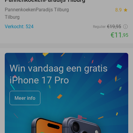
PannenkoekenParadijs Tilburg
8.9
star
Tilburg
Verkocht: 524
€19
,95
Regulier
€11
,95
Win vandaag een gratis
iPhone 17 Pro
Meer info