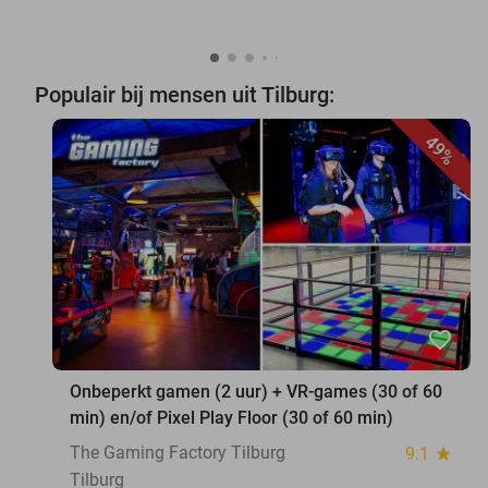
Populair bij mensen uit Tilburg:
49%
favorite_border
Onbeperkt gamen (2 uur) + VR-games (30 of 60
min) en/of Pixel Play Floor (30 of 60 min)
The Gaming Factory Tilburg
9.1
star
Tilburg