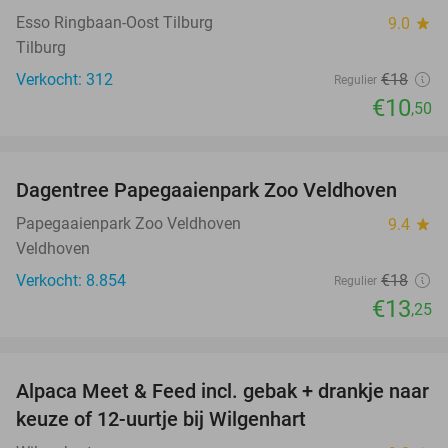
Esso Ringbaan-Oost Tilburg
9.0
star
Tilburg
Verkocht: 312
€18
Regulier
€10
,50
favorite_border
Dagentree Papegaaienpark Zoo Veldhoven
26%
Papegaaienpark Zoo Veldhoven
9.4
star
Veldhoven
Verkocht: 8.854
€18
Regulier
€13
,25
favorite_border
Alpaca Meet & Feed incl. gebak + drankje naar
43%
keuze of 12-uurtje bij Wilgenhart