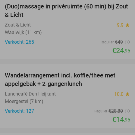
(Duo)massage in privéruimte (60 min) bij Zout
49%
& Licht
Zout & Licht
9.9
star
Waalwijk (11 km)
Verkocht: 265
€49
Regulier
€24
,95
favorite_border
Wandelarrangement incl. koffie/thee met
48%
appelgebak + 2-gangenlunch
Lunchcafé Den Heijkant
10.0
star
Moergestel (7 km)
Verkocht: 127
€28
,80
Regulier
€14
,95
favorite_border