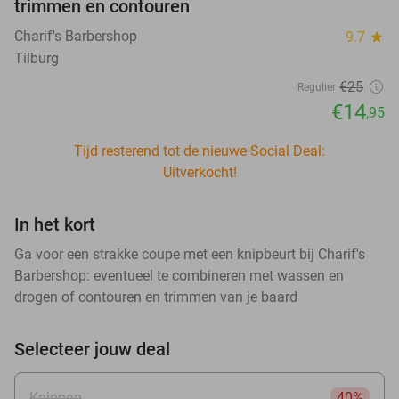
trimmen en contouren
Charif's Barbershop
9.7
star
Tilburg
€25
Regulier
€14
,95
Tijd resterend tot de nieuwe Social Deal:
Uitverkocht!
In het kort
Ga voor een strakke coupe met een knipbeurt bij Charif's
Barbershop: eventueel te combineren met wassen en
drogen of contouren en trimmen van je baard
Selecteer jouw deal
Knippen
40%