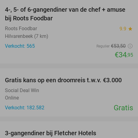
4-, 5- of 6-gangendiner van de chef + amuse
35%
bij Roots Foodbar
Roots Foodbar
9.9
star
Hilvarenbeek (7 km)
Verkocht: 565
€53
,50
Regulier
€34
,95
favorite_border
Gratis kans op een droomreis t.w.v. €3.000
Social Deal Win
Online
Gratis
Verkocht: 182.582
favorite_border
3-gangendiner bij Fletcher Hotels
42%