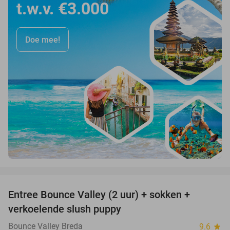
t.w.v. €3.000
Doe mee!
favorite_border
Entree Bounce Valley (2 uur) + sokken +
46%
verkoelende slush puppy
Bounce Valley Breda
9.6
star