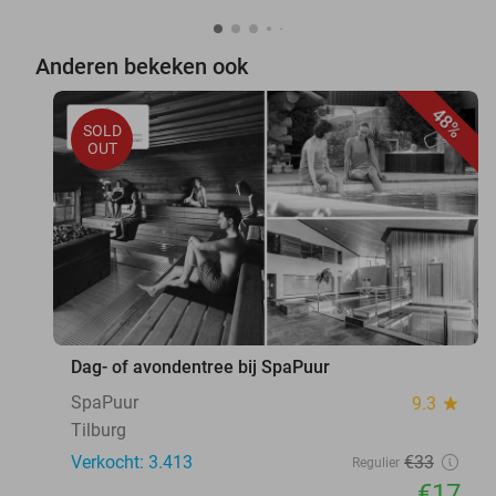
Anderen bekeken ook
48%
SOLD
OUT
Dag- of avondentree bij SpaPuur
SpaPuur
9.3
star
Tilburg
Verkocht: 3.413
€33
Regulier
€17