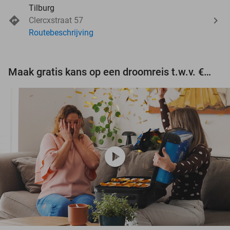
Tilburg
Clercxstraat 57
Routebeschrijving
Maak gratis kans op een droomreis t.w.v. €3.000!
play_circle