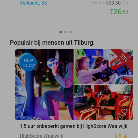
Verkocht: 35
€39
,30
Regulier
€26
,50
Populair bij mensen uit Tilburg:
33%
NEW
TODAY
favorite_border
1,5 uur onbeperkt gamen bij HighScore Waalwijk
HighScore Waalwijk
9.5
star