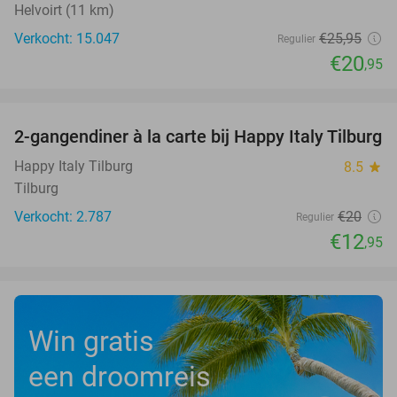
Helvoirt (11 km)
Verkocht: 15.047
€25
,95
Regulier
€20
,95
favorite_border
2-gangendiner à la carte bij Happy Italy Tilburg
35%
Happy Italy Tilburg
8.5
star
Tilburg
Verkocht: 2.787
€20
Regulier
€12
,95
Win gratis
een droomreis