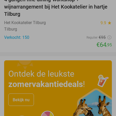
32%
wijnarrangement bij Het Kookatelier in hartje
Tilburg
Het Kookatelier Tilburg
9.9
star
Tilburg
Verkocht: 150
€95
Regulier
€64
,95
Ontdek de leukste
zomervakantiedeals
!
Bekijk nu