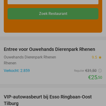
Zoek Restaurant
favorite_border
Entree voor Ouwehands Dierenpark Rhenen
19%
Ouwehands Dierenpark Rhenen
9.5
star
Rhenen
Verkocht: 2.859
€31
,50
Regulier
€25
,50
favorite_border
VIP-autowasbeurt bij Esso Ringbaan-Oost
42%
Tilburg