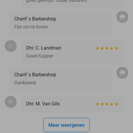
goed geknipt! Super bedankt!
Charif´s Barbershop
Fijn om te horen
C.
Dhr. C. Landman
Goed Kapper
Charif´s Barbershop
Dankjewel
M.
Dhr. M. Van Gils
Meer weergeven