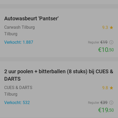
favorite_border
Autowasbeurt 'Pantser'
45%
Carwash Tilburg
9.3
star
Tilburg
Verkocht: 1.887
€19
Regulier
€10
,50
favorite_border
2 uur poolen + bitterballen (8 stuks) bij CUES &
50%
DARTS
CUES & DARTS
9.8
star
Tilburg
Verkocht: 532
€39
Regulier
€19
,50