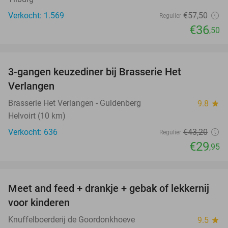
Verkocht: 1.569
€57
,50
Regulier
€36
,50
favorite_border
3-gangen keuzediner bij Brasserie Het
31%
Verlangen
Brasserie Het Verlangen - Guldenberg
9.8
star
Helvoirt (10 km)
Verkocht: 636
€43
,20
Regulier
€29
,95
favorite_border
Meet and feed + drankje + gebak of lekkernij
25%
voor kinderen
Knuffelboerderij de Goordonkhoeve
9.5
star