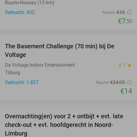
Baarle-Nassau (13 km)
Verkocht: 432
€10
Regulier
€7
,50
favorite_border
The Basement Challenge (70 min) bij De
44%
Voltage
De Voltage Indoor Entertainment
8.7
star
Tilburg
Verkocht: 1.827
€24
,95
Regulier
€14
favorite_border
Overnachting(en) voor 2 + ontbijt + evt. late
42%
check-out + evt. hoofdgerecht in Noord-
Limburg