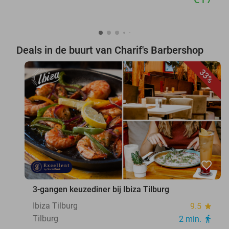
Deals in de buurt van Charif's Barbershop
33%
favorite_border
3-gangen keuzediner bij Ibiza Tilburg
Ibiza Tilburg
9.5
star
Tilburg
2 min.
directions_walk