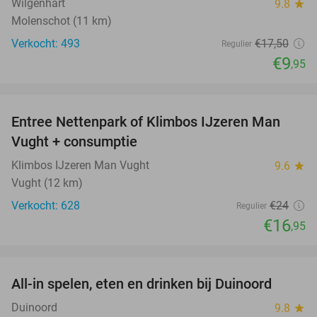
Wilgenhart
9.8
star
Molenschot (11 km)
Verkocht: 493
€17
,50
Regulier
€9
,95
favorite_border
Entree Nettenpark of Klimbos IJzeren Man
29%
Vught + consumptie
Klimbos IJzeren Man Vught
9.6
star
Vught (12 km)
Verkocht: 628
€24
Regulier
€16
,95
favorite_border
All-in spelen, eten en drinken bij Duinoord
19%
Duinoord
9.8
star