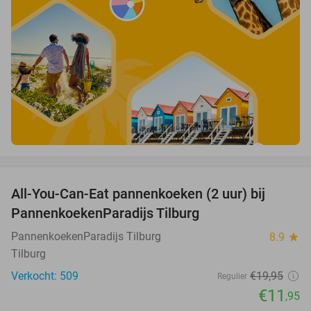
favorite_border
All-You-Can-Eat pannenkoeken (2 uur) bij
40%
PannenkoekenParadijs Tilburg
PannenkoekenParadijs Tilburg
8.9
star
Tilburg
Verkocht: 509
€19
,95
Regulier
€11
,95