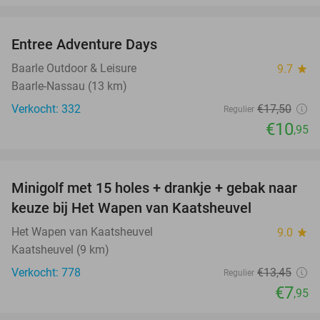
favorite_border
Entree Adventure Days
37%
Baarle Outdoor & Leisure
9.7
star
Baarle-Nassau (13 km)
Verkocht: 332
€17
,50
Regulier
€10
,95
favorite_border
Minigolf met 15 holes + drankje + gebak naar
41%
keuze bij Het Wapen van Kaatsheuvel
Het Wapen van Kaatsheuvel
9.0
star
Kaatsheuvel (9 km)
Verkocht: 778
€13
,45
Regulier
€7
,95