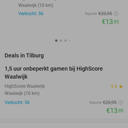
Waalwijk (10 km)
Verkocht: 56
€20
,95
Regulier
€13
,95
favorite_border
Deals in Tilburg
1,5 uur onbeperkt gamen bij HighScore
33%
NEW
Waalwijk
TODAY
HighScore Waalwijk
9.5
star
Waalwijk (10 km)
Verkocht: 56
€20
,95
Regulier
€13
,95
favorite_border