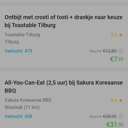
favorite_border
Ontbijt met crosti of tosti + drankje naar keuze
38%
bij Toastable Tilburg
Toastable Tilburg
9.5
star
Tilburg
Verkocht: 479
€12
,80
Regulier
€7
,95
favorite_border
All-You-Can-Eat (2,5 uur) bij Sakura Koreaanse
19%
BBQ
Sakura Koreaanse BBQ
9.4
star
Waalwijk (11 km)
Verkocht: 458
€38
,95
Regulier
€31
,50