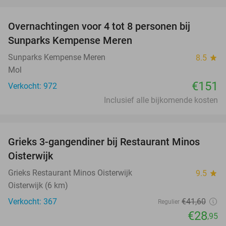
favorite_border
Overnachtingen voor 4 tot 8 personen bij
Sunparks Kempense Meren
Sunparks Kempense Meren
8.5
star
Mol
€151
Verkocht: 972
Inclusief alle bijkomende kosten
favorite_border
Grieks 3-gangendiner bij Restaurant Minos
30%
Oisterwijk
Grieks Restaurant Minos Oisterwijk
9.5
star
Oisterwijk (6 km)
Verkocht: 367
€41
,60
Regulier
€28
,95