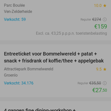
Parc Boulée
10.0
star
Ven-Zelderheide
Verkocht: 59
€274
Regulier
€159
Excl. ca. €3,25 p.p.p.n. toeristenbelasting
favorite_border
Entreeticket voor Bommelwereld + patat +
23%
snack + frisdrank of koffie/thee + appelgebak
Attractiepark Bommelwereld
9.5
star
Groenlo
Verkocht: 34.176
€35
,50
Regulier
€27
,50
favorite_border
4 gangen fine dining-workshop +