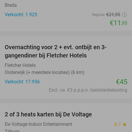
Breda
Verkocht: 1.925
€21
,95
Regulier
€11
,95
favorite_border
Overnachting voor 2 + evt. ontbijt en 3-
gangendiner bij Fletcher Hotels
Fletcher Hotels
Oisterwijk (+ meerdere locaties) (6 km)
€45
Verkocht: 17.956
Excl. ca. €3 p.p.p.n. toeristenbelasting
favorite_border
2 of 3 heats karten bij De Voltage
37%
De Voltage Indoor Entertainment
8.7
star
Tilburg