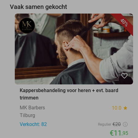
Vaak samen gekocht
40%
favorite_border
Kappersbehandeling voor heren + evt. baard
trimmen
MK Barbers
10.0
star
Tilburg
Verkocht: 82
€20
Regulier
€11
,95