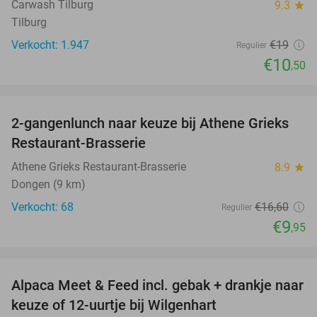
Carwash Tilburg
9.3
star
Tilburg
Verkocht: 1.947
€19
Regulier
€10
,50
favorite_border
2-gangenlunch naar keuze bij Athene Grieks
40%
Restaurant-Brasserie
Athene Grieks Restaurant-Brasserie
8.9
star
Dongen (9 km)
Verkocht: 68
€16
,60
Regulier
€9
,95
favorite_border
Alpaca Meet & Feed incl. gebak + drankje naar
43%
keuze of 12-uurtje bij Wilgenhart