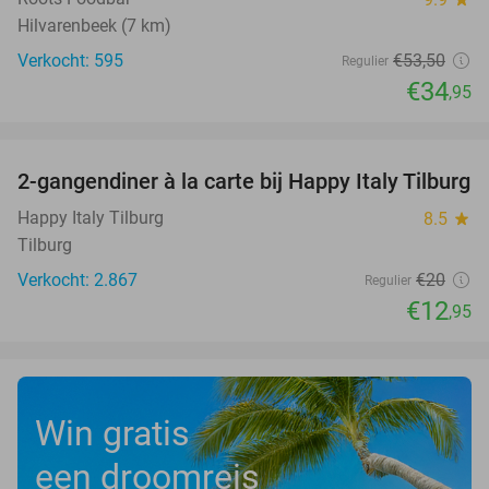
Hilvarenbeek (7 km)
Verkocht: 595
€53
,50
Regulier
€34
,95
favorite_border
2-gangendiner à la carte bij Happy Italy Tilburg
35%
Happy Italy Tilburg
8.5
star
Tilburg
Verkocht: 2.867
€20
Regulier
€12
,95
Win gratis
een droomreis