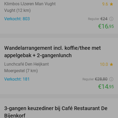
Klimbos IJzeren Man Vught
9.6
star
Vught (12 km)
Verkocht: 803
€24
Regulier
€16
,95
favorite_border
Wandelarrangement incl. koffie/thee met
48%
appelgebak + 2-gangenlunch
Lunchcafé Den Heijkant
10.0
star
Moergestel (7 km)
Verkocht: 181
€28
,80
Regulier
€14
,95
favorite_border
3-gangen keuzediner bij Café Restaurant De
30%
Bijenkorf