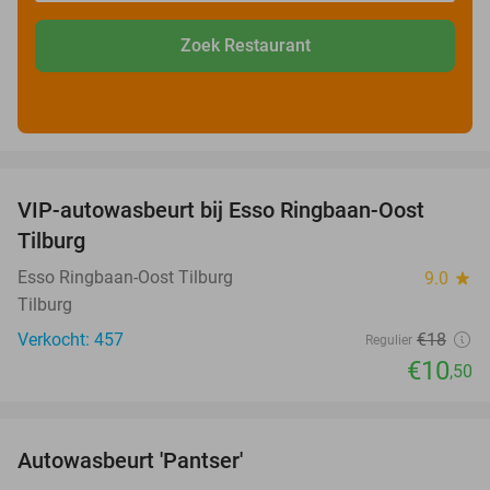
Zoek Restaurant
favorite_border
VIP-autowasbeurt bij Esso Ringbaan-Oost
42%
Tilburg
Esso Ringbaan-Oost Tilburg
9.0
star
Tilburg
Verkocht: 457
€18
Regulier
€10
,50
favorite_border
Autowasbeurt 'Pantser'
45%