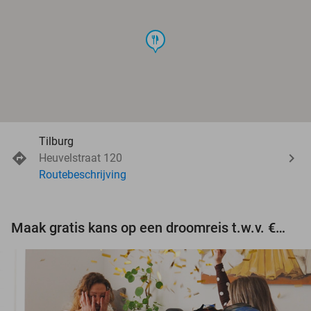
food
Tilburg
Heuvelstraat 120
Routebeschrijving
Maak gratis kans op een droomreis t.w.v. €3.000!