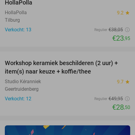
HollaPolla
TODAY
HollaPolla
9.2
star
Tilburg
Verkocht: 13
€38
,05
Regulier
€23
,95
favorite_border
Workshop keramiek beschilderen (2 uur) +
43%
NEW
item(s) naar keuze + koffie/thee
TODAY
Studio Kéranniek
9.7
star
Geertruidenberg
Verkocht: 12
€49
,95
Regulier
€28
,50