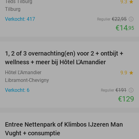
Teds Tilburg
9.3
star
Tilburg
Verkocht: 417
€22
,95
Regulier
€14
,95
favorite_border
1, 2 of 3 overnachting(en) voor 2 + ontbijt +
32%
NEW
wellness + meer bij Hôtel L'Amandier
TODAY
Hôtel L'Amandier
9.9
star
Libramont-Chevigny
Verkocht: 6
€191
Regulier
€129
favorite_border
Entree Nettenpark of Klimbos IJzeren Man
29%
Vught + consumptie