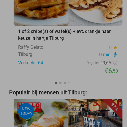
favorite_border
1 of 2 crêpe(s) of wafel(s) + evt. drankje naar
keuze in hartje Tilburg
Raffy Gelato
10
star
Tilburg
0 min.
directions_walk
Verkocht: 64
€9
,65
Regulier
€6
,50
Populair bij mensen uit Tilburg:
37%
NEW
TODAY