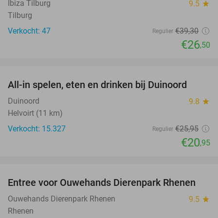
Ibiza Tilburg
9.5
star
Tilburg
Verkocht: 47
€39
,30
Regulier
€26
,50
favorite_border
All-in spelen, eten en drinken bij Duinoord
19%
Duinoord
9.8
star
Helvoirt (11 km)
Verkocht: 15.327
€25
,95
Regulier
€20
,95
favorite_border
Entree voor Ouwehands Dierenpark Rhenen
19%
Ouwehands Dierenpark Rhenen
9.5
star
Rhenen