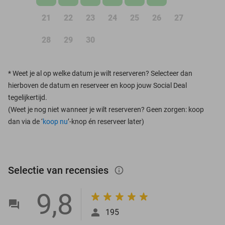
21
22
23
24
25
26
27
28
29
30
*
Weet je al op welke datum je wilt reserveren? Selecteer dan
hierboven de datum en reserveer en koop jouw Social Deal
tegelijkertijd.
(Weet je nog niet wanneer je wilt reserveren? Geen zorgen: koop
dan via de ‘
koop nu
’-knop én reserveer later)
Selectie van recensies
info_outlined
9,8
195