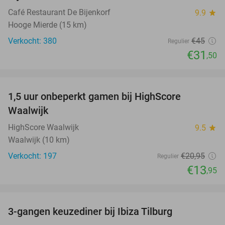
Café Restaurant De Bijenkorf
9.9
star
Hooge Mierde (15 km)
Verkocht: 380
€45
Regulier
€31
,50
favorite_border
1,5 uur onbeperkt gamen bij HighScore
33%
Waalwijk
HighScore Waalwijk
9.5
star
Waalwijk (10 km)
Verkocht: 197
€20
,95
Regulier
€13
,95
favorite_border
3-gangen keuzediner bij Ibiza Tilburg
33%