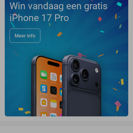
Win vandaag een gratis
iPhone 17 Pro
Meer info
favorite_border