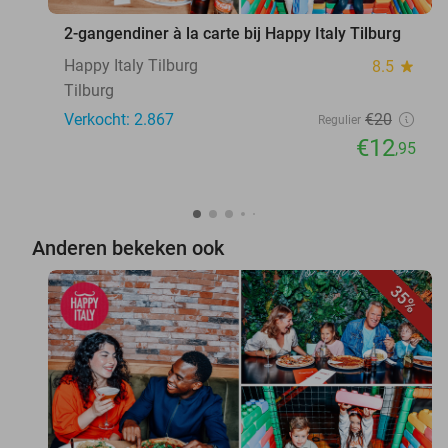
2-gangendiner à la carte bij Happy Italy Tilburg
Happy Italy Tilburg
8.5
star
Tilburg
Verkocht: 2.867
€20
Regulier
€12
,95
Anderen bekeken ook
35%