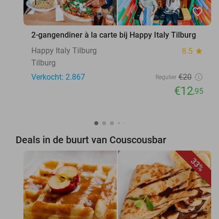
favorite_border
2-gangendiner à la carte bij Happy Italy Tilburg
Happy Italy Tilburg
8.5
star
Tilburg
Verkocht: 2.867
€20
Regulier
€12
,95
Deals in de buurt van Couscousbar
33%