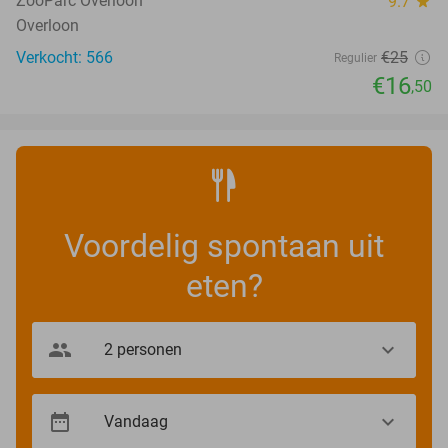
ZooParc Overloon
9.7
star
Overloon
Verkocht: 566
€25
Regulier
€16
,50
Voordelig spontaan uit
eten?