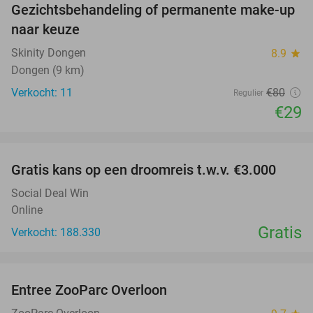
Gezichtsbehandeling of permanente make-up
64%
naar keuze
Skinity Dongen
8.9
star
Dongen (9 km)
Verkocht: 11
€80
Regulier
€29
favorite_border
Gratis kans op een droomreis t.w.v. €3.000
Social Deal Win
Online
Gratis
Verkocht: 188.330
favorite_border
Entree ZooParc Overloon
34%
NEW
TODAY