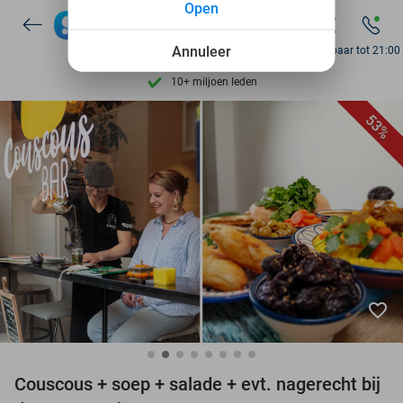
Open
7 dagen per week beschikbaar
Annuleer
Bereikbaar tot 21:00
10+ miljoen leden
9,4
op basis van
206.310 reviews
53%
Ontdek 15.000+ deals
7 dagen per week beschikbaar
10+ miljoen leden
favorite_border
Couscous + soep + salade + evt. nagerecht bij