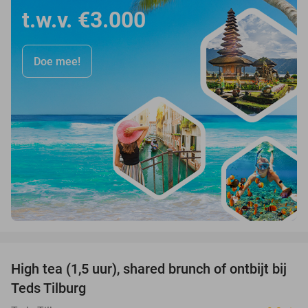
t.w.v. €3.000
Doe mee!
favorite_border
High tea (1,5 uur), shared brunch of ontbijt bij
35%
Teds Tilburg