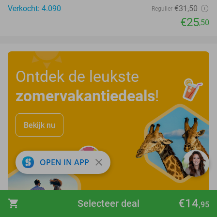
Verkocht: 4.090
€31
,50
Regulier
€25
,50
Ontdek de leukste
zomervakantiedeals
!
Bekijk nu
close
OPEN IN APP
€14
shopping_cart
Selecteer deal
,95