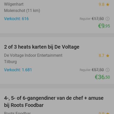
Wilgenhart
9.8
star
Molenschot (11 km)
Verkocht: 616
€17
,50
Regulier
€9
,95
favorite_border
2 of 3 heats karten bij De Voltage
37%
De Voltage Indoor Entertainment
8.7
star
Tilburg
Verkocht: 1.681
€57
,50
Regulier
€36
,50
favorite_border
4-, 5- of 6-gangendiner van de chef + amuse
35%
bij Roots Foodbar
Roots Foodbar
9.9
star