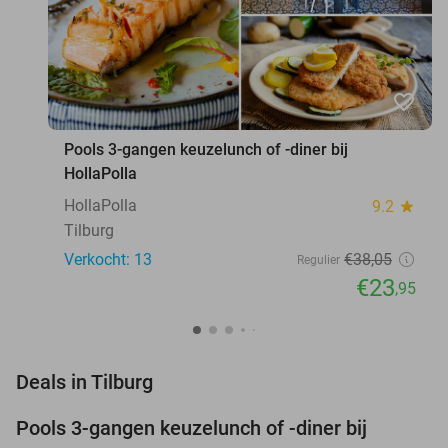
favorite_border
Pools 3-gangen keuzelunch of -diner bij
HollaPolla
HollaPolla
9.2
star
Tilburg
Verkocht: 13
€38
,05
Regulier
€23
,95
favorite_border
Deals in Tilburg
Pools 3-gangen keuzelunch of -diner bij
37%
NEW