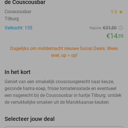
de Couscousbar
Couscousbar
9.8
star
Tilburg
Verkocht: 135
€31
,50
Regulier
€14
,95
Dagelijks om middernacht nieuwe Social Deals. Wees
snel, op = op!
In het kort
Geniet van een smakelijk couscousgerecht naar keuze,
gezonde harira-soep, frisse tomatensalade en eventueel
een nagerecht bij de Couscousbar in hartje Tilburg: ontdek
de verrukkelijke smaken uit de Marokkaanse keuken
Selecteer jouw deal