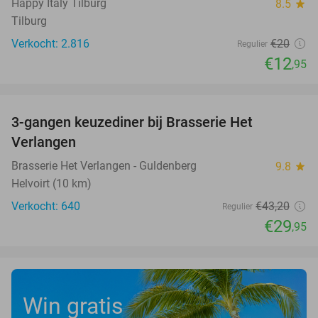
Happy Italy Tilburg
8.5
star
Tilburg
Verkocht: 2.816
€20
Regulier
€12
,95
favorite_border
3-gangen keuzediner bij Brasserie Het
31%
Verlangen
Brasserie Het Verlangen - Guldenberg
9.8
star
Helvoirt (10 km)
Verkocht: 640
€43
,20
Regulier
€29
,95
Win gratis