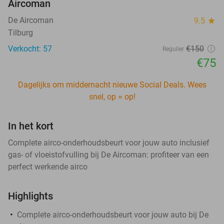
Aircoman
De Aircoman
9.5
star
Tilburg
Verkocht: 57
€150
Regulier
€75
Dagelijks om middernacht nieuwe Social Deals. Wees
snel, op = op!
In het kort
Complete airco-onderhoudsbeurt voor jouw auto inclusief
gas- of vloeistofvulling bij De Aircoman: profiteer van een
perfect werkende airco
Highlights
Complete airco-onderhoudsbeurt voor jouw auto bij De