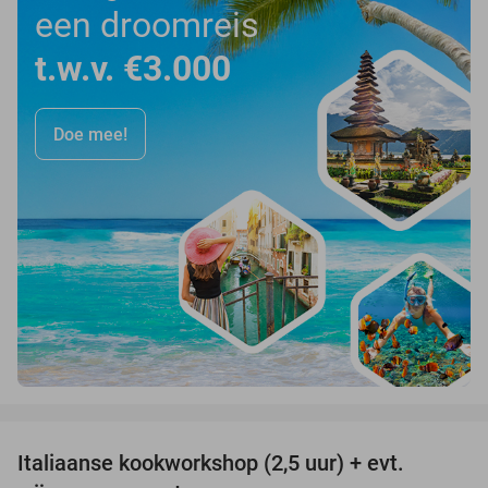
een droomreis
t.w.v. €3.000
Doe mee!
favorite_border
Italiaanse kookworkshop (2,5 uur) + evt.
60%