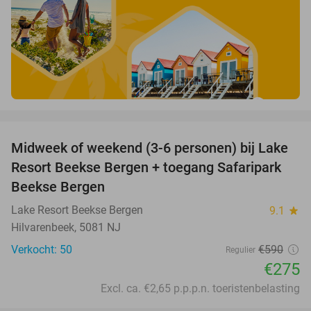
favorite_border
Midweek of weekend (3-6 personen) bij Lake
53%
Resort Beekse Bergen + toegang Safaripark
Beekse Bergen
Lake Resort Beekse Bergen
9.1
star
Hilvarenbeek, 5081 NJ
Verkocht: 50
€590
Regulier
€275
Excl. ca. €2,65 p.p.p.n. toeristenbelasting