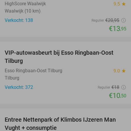
HighScore Waalwijk
9.5
star
Waalwijk (10 km)
Verkocht: 138
€20
,95
Regulier
€13
,95
favorite_border
VIP-autowasbeurt bij Esso Ringbaan-Oost
42%
Tilburg
Esso Ringbaan-Oost Tilburg
9.0
star
Tilburg
Verkocht: 372
€18
Regulier
€10
,50
favorite_border
Entree Nettenpark of Klimbos IJzeren Man
29%
Vught + consumptie