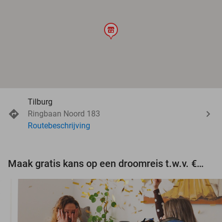
store
Tilburg
Ringbaan Noord 183
Routebeschrijving
Maak gratis kans op een droomreis t.w.v. €3.000!