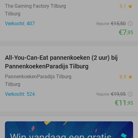
The Gaming Factory Tilburg
9.1
star
Tilburg
Verkocht: 407
€15
,50
Regulier
€7
,95
favorite_border
All-You-Can-Eat pannenkoeken (2 uur) bij
40%
PannenkoekenParadijs Tilburg
PannenkoekenParadijs Tilburg
8.9
star
Tilburg
Verkocht: 524
€19
,95
Regulier
€11
,95
Win vandaag een gratis