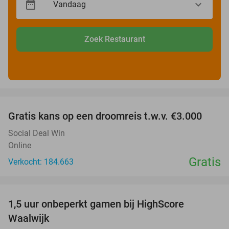
Zoek Restaurant
favorite_border
Gratis kans op een droomreis t.w.v. €3.000
Social Deal Win
Online
Gratis
Verkocht: 184.663
favorite_border
1,5 uur onbeperkt gamen bij HighScore
33%
Waalwijk