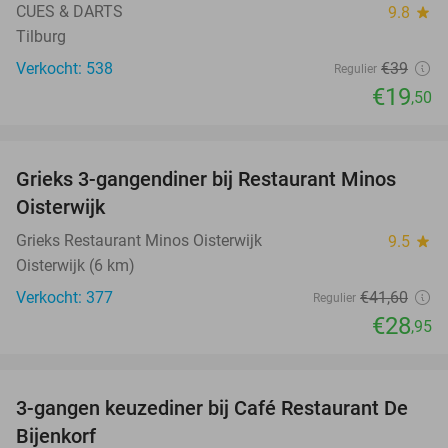
CUES & DARTS
9.8
star
Tilburg
Verkocht: 538
€39
Regulier
€19
,50
favorite_border
Grieks 3-gangendiner bij Restaurant Minos
30%
Oisterwijk
Grieks Restaurant Minos Oisterwijk
9.5
star
Oisterwijk (6 km)
Verkocht: 377
€41
,60
Regulier
€28
,95
favorite_border
3-gangen keuzediner bij Café Restaurant De
30%
Bijenkorf