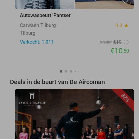
favorite_border
Autowasbeurt 'Pantser'
Carwash Tilburg
9.3
star
Tilburg
Verkocht: 1.911
€19
Regulier
€10
,50
Deals in de buurt van De Aircoman
82%