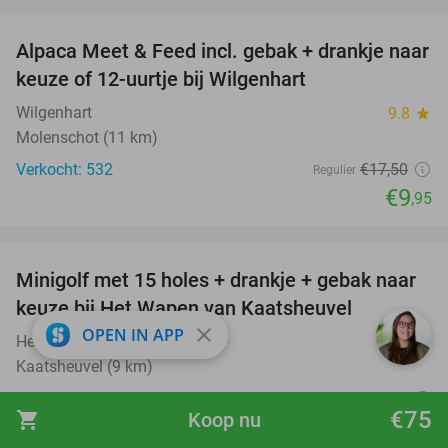
favorite_border
Alpaca Meet & Feed incl. gebak + drankje naar
43%
keuze of 12-uurtje bij Wilgenhart
Wilgenhart
9.8
star
Molenschot (11 km)
Verkocht: 532
€17
,50
Regulier
€9
,95
favorite_border
Minigolf met 15 holes + drankje + gebak naar
41%
keuze bij Het Wapen van Kaatsheuvel
close
OPEN IN APP
Het Wapen van Kaatsheuvel
9.0
star
Kaatsheuvel (9 km)
Verkocht: 799
€13
,45
Regulier
€75
shopping_cart
Koop nu
€7
,95