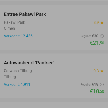
favorite_border
Entree Pakawi Park
28%
Pakawi Park
8.9
star
Olmen
Verkocht: 12.436
€30
Regulier
€21
,50
favorite_border
Autowasbeurt 'Pantser'
45%
Carwash Tilburg
9.3
star
Tilburg
Verkocht: 1.911
€19
Regulier
€10
,50
favorite_border