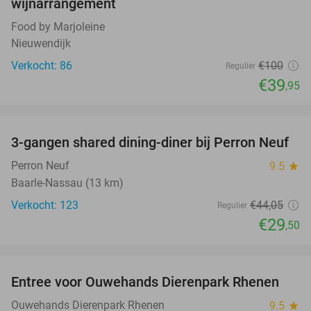
wijnarrangement
Food by Marjoleine
Nieuwendijk
Verkocht: 86
€100
Regulier
€39
,95
favorite_border
3-gangen shared dining-diner bij Perron Neuf
33%
Perron Neuf
9.5
star
Baarle-Nassau (13 km)
Verkocht: 123
€44
,05
Regulier
€29
,50
favorite_border
Entree voor Ouwehands Dierenpark Rhenen
19%
Ouwehands Dierenpark Rhenen
9.5
star