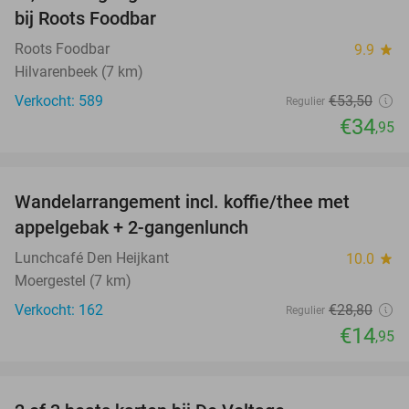
bij Roots Foodbar
Roots Foodbar
9.9
star
Hilvarenbeek (7 km)
Verkocht: 589
€53
,50
Regulier
€34
,95
favorite_border
Wandelarrangement incl. koffie/thee met
48%
appelgebak + 2-gangenlunch
Lunchcafé Den Heijkant
10.0
star
Moergestel (7 km)
Verkocht: 162
€28
,80
Regulier
€14
,95
favorite_border