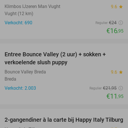
Klimbos IJzeren Man Vught
9.6
star
Vught (12 km)
Verkocht: 690
€24
Regulier
€16
,95
favorite_border
Entree Bounce Valley (2 uur) + sokken +
46%
verkoelende slush puppy
Bounce Valley Breda
9.6
star
Breda
Verkocht: 2.003
€21
,95
Regulier
€11
,95
favorite_border
2-gangendiner à la carte bij Happy Italy Tilburg
35%