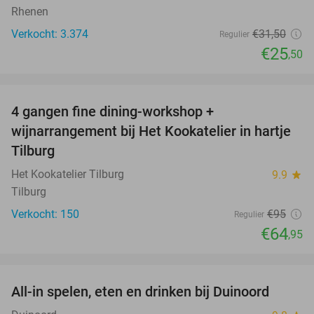
Rhenen
Verkocht: 3.374
€31
,50
Regulier
€25
,50
favorite_border
4 gangen fine dining-workshop +
32%
wijnarrangement bij Het Kookatelier in hartje
Tilburg
Het Kookatelier Tilburg
9.9
star
Tilburg
Verkocht: 150
€95
Regulier
€64
,95
favorite_border
All-in spelen, eten en drinken bij Duinoord
19%