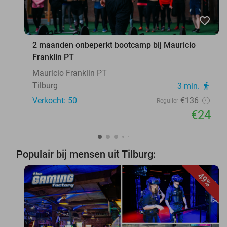
favorite_border
2 maanden onbeperkt bootcamp bij Mauricio
Franklin PT
Mauricio Franklin PT
Tilburg
3 min.
directions_walk
Verkocht: 50
€136
Regulier
€24
Populair bij mensen uit Tilburg:
49%