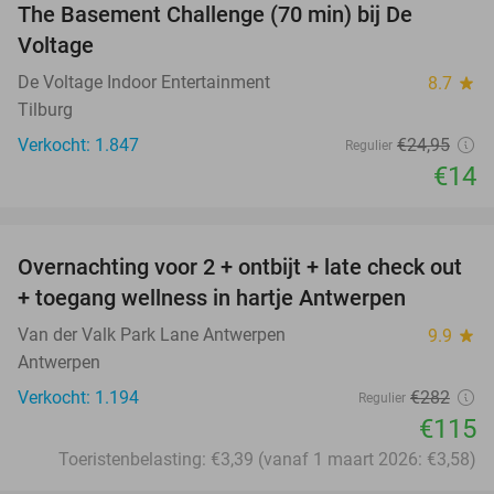
The Basement Challenge (70 min) bij De
44%
Voltage
De Voltage Indoor Entertainment
8.7
star
Tilburg
Verkocht: 1.847
€24
,95
Regulier
€14
favorite_border
Overnachting voor 2 + ontbijt + late check out
59%
+ toegang wellness in hartje Antwerpen
Van der Valk Park Lane Antwerpen
9.9
star
Antwerpen
Verkocht: 1.194
€282
Regulier
€115
Toeristenbelasting: €3,39 (vanaf 1 maart 2026: €3,58)