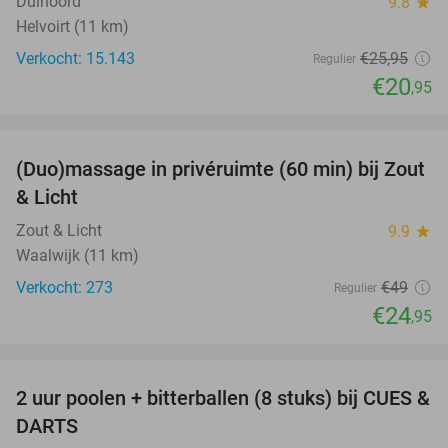
Duinoord
9.8
star
Helvoirt (11 km)
Verkocht: 15.143
€25
,95
Regulier
€20
,95
favorite_border
(Duo)massage in privéruimte (60 min) bij Zout
49%
& Licht
Zout & Licht
9.9
star
Waalwijk (11 km)
Verkocht: 273
€49
Regulier
€24
,95
favorite_border
2 uur poolen + bitterballen (8 stuks) bij CUES &
50%
DARTS