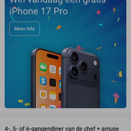
iPhone 17 Pro
Meer info
favorite_border
4-, 5- of 6-gangendiner van de chef + amuse
35%