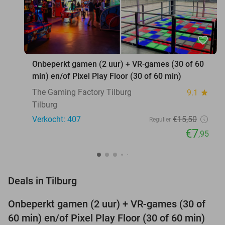
favorite_border
Onbeperkt gamen (2 uur) + VR-games (30 of 60
min) en/of Pixel Play Floor (30 of 60 min)
The Gaming Factory Tilburg
9.1
star
Tilburg
Verkocht: 407
€15
,50
Regulier
€7
,95
favorite_border
Deals in Tilburg
Onbeperkt gamen (2 uur) + VR-games (30 of
49%
60 min) en/of Pixel Play Floor (30 of 60 min)