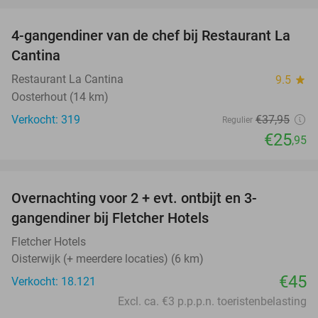
favorite_border
4-gangendiner van de chef bij Restaurant La
32%
Cantina
Restaurant La Cantina
9.5
star
Oosterhout (14 km)
Verkocht: 319
€37
,95
Regulier
€25
,95
favorite_border
Overnachting voor 2 + evt. ontbijt en 3-
gangendiner bij Fletcher Hotels
Fletcher Hotels
Oisterwijk (+ meerdere locaties) (6 km)
€45
Verkocht: 18.121
Excl. ca. €3 p.p.p.n. toeristenbelasting