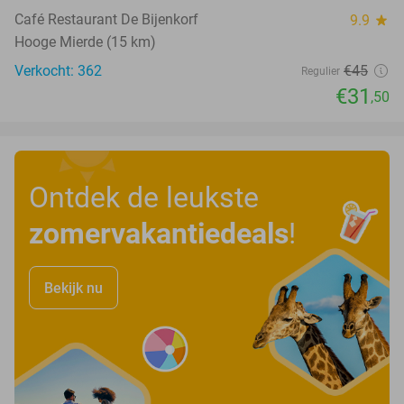
Café Restaurant De Bijenkorf
9.9
star
Hooge Mierde (15 km)
Verkocht: 362
€45
Regulier
€31
,50
Ontdek de leukste
zomervakantiedeals
!
Bekijk nu