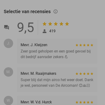
Selectie van recensies
info_outlined
9,5
419
J.
Mevr. J. Kleijzen
Zeer goed geholpen en een goed gevoel bij
dit bedrijf aanrader zekers 💪
M.
Mevr. M. Raaijmakers
Super blij dat mijn airco het weer doet. Dank
je wel, personeel van De Aircoman! 😊🙏🏻
W.
Mevr. W. V.d. Hurck