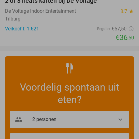
2 of 3 heats karten bij De Voltage
37%
De Voltage Indoor Entertainment
8.7
star
Tilburg
Verkocht: 1.621
€57
,50
Regulier
€36
,50
Voordelig spontaan uit
eten?