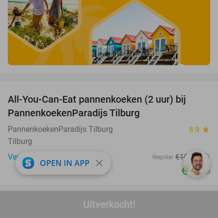
favorite_border
All-You-Can-Eat pannenkoeken (2 uur) bij
40%
PannenkoekenParadijs Tilburg
PannenkoekenParadijs Tilburg
8.9
star
Tilburg
Verkocht: 509
€19
,95
Regulier
close
OPEN IN APP
€11
,95
favorite_border
Uitverkocht!
Ontbijt met crosti of tosti + drankje naar keuze
38%