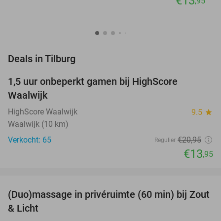
€13
,95
favorite_border
Deals in Tilburg
1,5 uur onbeperkt gamen bij HighScore
33%
NEW
Waalwijk
TODAY
HighScore Waalwijk
9.5
star
Waalwijk (10 km)
Verkocht: 65
€20
,95
Regulier
€13
,95
favorite_border
(Duo)massage in privéruimte (60 min) bij Zout
49%
& Licht