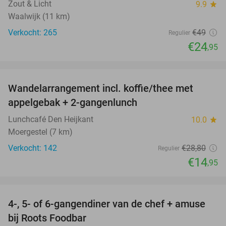
Zout & Licht
9.9
star
Waalwijk (11 km)
Verkocht: 265
€49
Regulier
€24
,95
favorite_border
Wandelarrangement incl. koffie/thee met
48%
appelgebak + 2-gangenlunch
Lunchcafé Den Heijkant
10.0
star
Moergestel (7 km)
Verkocht: 142
€28
,80
Regulier
€14
,95
favorite_border
4-, 5- of 6-gangendiner van de chef + amuse
35%
bij Roots Foodbar