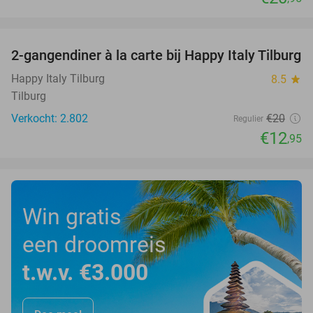
favorite_border
2-gangendiner à la carte bij Happy Italy Tilburg
35%
Happy Italy Tilburg
8.5
star
Tilburg
Verkocht: 2.802
€20
Regulier
€12
,95
Win gratis
een droomreis
t.w.v. €3.000