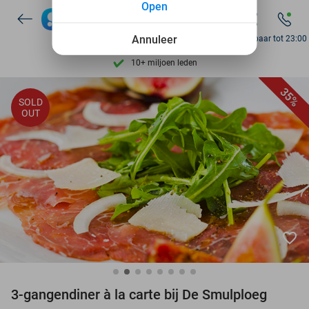
Open
7 dagen per week beschikbaar
Annuleer
10+ miljoen leden
Bereikbaar tot 23:00
9,4
op basis van
205.886 reviews
Ontdek 15.000+ deals
35%
SOLD
OUT
7 dagen per week beschikbaar
10+ miljoen leden
favorite_border
3-gangendiner à la carte bij De Smulploeg