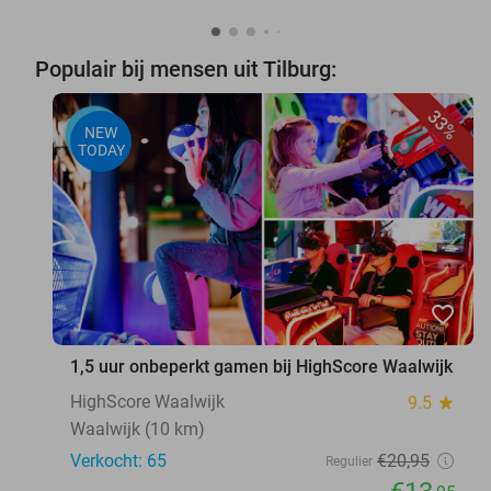
Populair bij mensen uit Tilburg:
33%
NEW
TODAY
favorite_border
1,5 uur onbeperkt gamen bij HighScore Waalwijk
HighScore Waalwijk
9.5
star
Waalwijk (10 km)
Verkocht: 65
€20
,95
Regulier