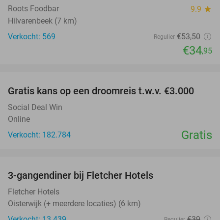
Roots Foodbar
9.9
star
Hilvarenbeek (7 km)
Verkocht: 569
€53
,50
Regulier
€34
,95
favorite_border
Gratis kans op een droomreis t.w.v. €3.000
Social Deal Win
Online
Gratis
Verkocht: 182.784
favorite_border
3-gangendiner bij Fletcher Hotels
42%
Fletcher Hotels
Oisterwijk (+ meerdere locaties) (6 km)
Verkocht: 13.439
€39
Regulier