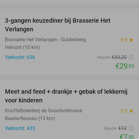
favorite_border
3-gangen keuzediner bij Brasserie Het
31%
Verlangen
Brasserie Het Verlangen - Guldenberg
9.8
star
Helvoirt (10 km)
Verkocht: 636
€43
,20
Regulier
€29
,95
favorite_border
Meet and feed + drankje + gebak of lekkernij
25%
voor kinderen
Knuffelboerderij de Goordonkhoeve
9.5
star
Baarle-Nassau (13 km)
Verkocht: 433
€10
Regulier
€7
,50