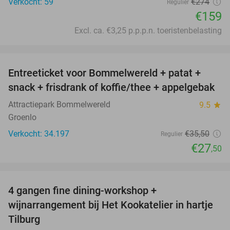
Verkocht: 59
€274
Regulier
€159
Excl. ca. €3,25 p.p.p.n. toeristenbelasting
favorite_border
Entreeticket voor Bommelwereld + patat +
23%
snack + frisdrank of koffie/thee + appelgebak
Attractiepark Bommelwereld
9.5
star
Groenlo
Verkocht: 34.197
€35
,50
Regulier
€27
,50
favorite_border
4 gangen fine dining-workshop +
32%
wijnarrangement bij Het Kookatelier in hartje
Tilburg