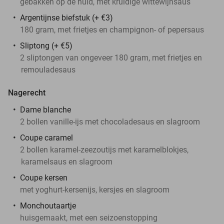
gebakken op de huid, met kruidige wittewijnsaus
Argentijnse biefstuk (+ €3)
180 gram, met frietjes en champignon- of pepersaus
Sliptong (+ €5)
2 sliptongen van ongeveer 180 gram, met frietjes en
remouladesaus
Nagerecht
Dame blanche
2 bollen vanille-ijs met chocoladesaus en slagroom
Coupe caramel
2 bollen karamel-zeezoutijs met karamelblokjes,
karamelsaus en slagroom
Coupe kersen
met yoghurt-kersenijs, kersjes en slagroom
Monchoutaartje
huisgemaakt, met een seizoenstopping