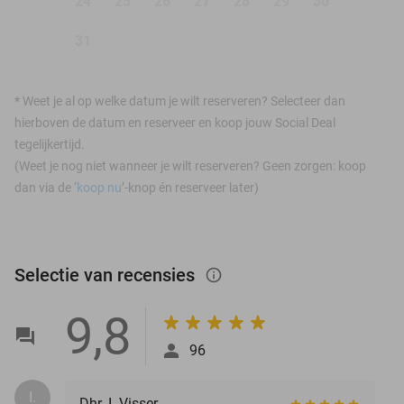
24
25
26
27
28
29
30
31
*
Weet je al op welke datum je wilt reserveren? Selecteer dan
hierboven de datum en reserveer en koop jouw Social Deal
tegelijkertijd.
(Weet je nog niet wanneer je wilt reserveren? Geen zorgen: koop
dan via de ‘
koop nu
’-knop én reserveer later)
Selectie van recensies
info_outlined
9,8
96
I.
Dhr. I. Visser