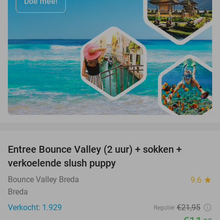
Doe mee!
favorite_border
Entree Bounce Valley (2 uur) + sokken +
46%
verkoelende slush puppy
Bounce Valley Breda
9.6
star
Breda
Verkocht: 1.929
€21
,95
Regulier