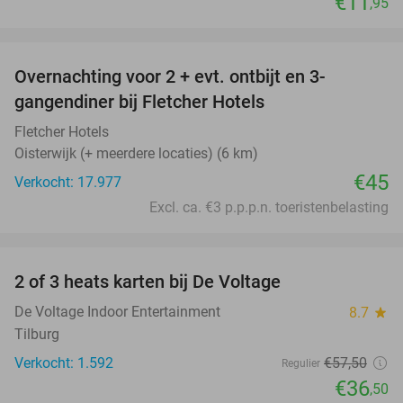
€11
,95
favorite_border
Overnachting voor 2 + evt. ontbijt en 3-
gangendiner bij Fletcher Hotels
Fletcher Hotels
Oisterwijk (+ meerdere locaties) (6 km)
€45
Verkocht: 17.977
Excl. ca. €3 p.p.p.n. toeristenbelasting
favorite_border
2 of 3 heats karten bij De Voltage
37%
De Voltage Indoor Entertainment
8.7
star
Tilburg
Verkocht: 1.592
€57
,50
Regulier
€36
,50