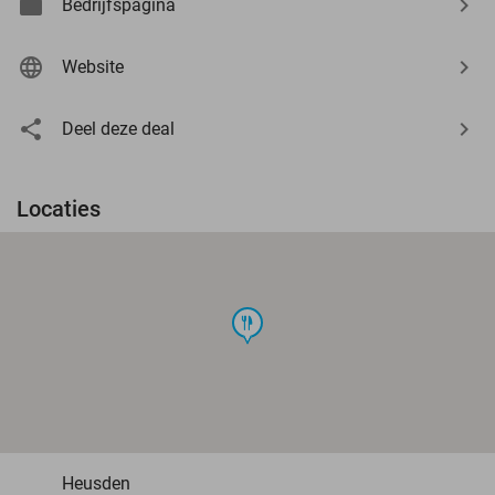
Bedrijfspagina
Website
Deel deze deal
Locaties
food
Heusden