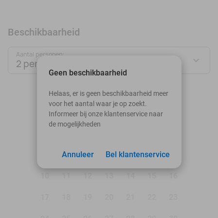
Beschikbaarheid
Aantal personen:
2 personen
Geen beschikbaarheid
augustus 2026
Helaas, er is geen beschikbaarheid meer
voor het aantal waar je op zoekt.
Ma
Di
Wo
Do
Vr
Za
Zo
Informeer bij onze klantenservice naar
de mogelijkheden
1
2
3
Annuleer
4
5
Bel klantenservice
6
7
8
9
10
11
12
13
14
15
16
17
18
19
20
21
22
23