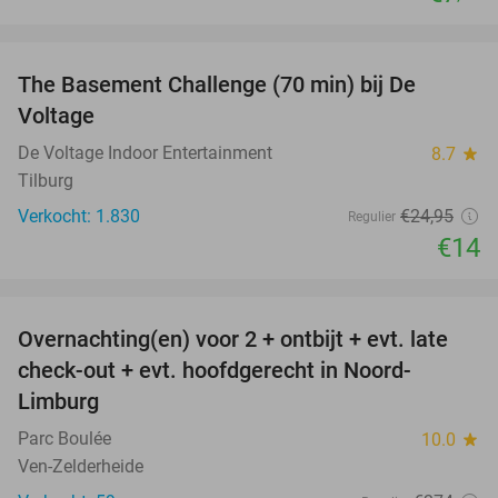
favorite_border
The Basement Challenge (70 min) bij De
44%
Voltage
De Voltage Indoor Entertainment
8.7
star
Tilburg
Verkocht: 1.830
€24
,95
Regulier
€14
favorite_border
Overnachting(en) voor 2 + ontbijt + evt. late
42%
check-out + evt. hoofdgerecht in Noord-
Limburg
Parc Boulée
10.0
star
Ven-Zelderheide