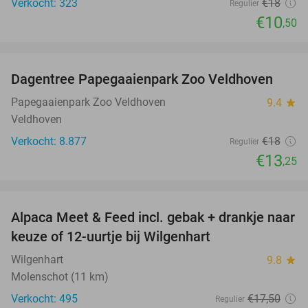
Verkocht: 323
€18
Regulier
€10
,50
favorite_border
Dagentree Papegaaienpark Zoo Veldhoven
26%
Papegaaienpark Zoo Veldhoven
9.4
star
Veldhoven
Verkocht: 8.877
€18
Regulier
€13
,25
favorite_border
Alpaca Meet & Feed incl. gebak + drankje naar
43%
keuze of 12-uurtje bij Wilgenhart
Wilgenhart
9.8
star
Molenschot (11 km)
Verkocht: 495
€17
,50
Regulier