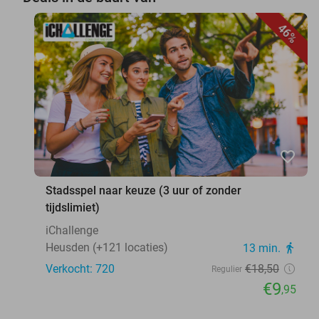
46%
favorite_border
Stadsspel naar keuze (3 uur of zonder
tijdslimiet)
iChallenge
Heusden (+121 locaties)
13 min.
directions_walk
Verkocht: 720
€18
,50
Regulier
€9
,95