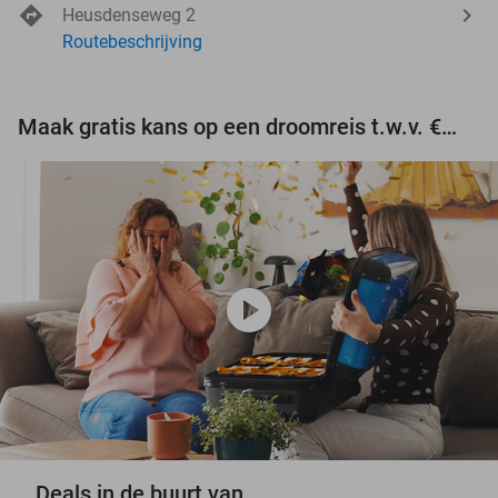
Heusdenseweg 2
Routebeschrijving
Maak gratis kans op een droomreis t.w.v. €3.000!
play_circle
Deals in de buurt van