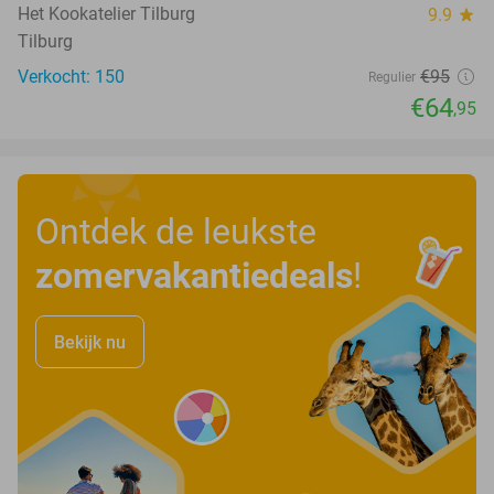
Het Kookatelier Tilburg
9.9
star
Tilburg
Verkocht: 150
€95
Regulier
€64
,95
Ontdek de leukste
zomervakantiedeals
!
Bekijk nu