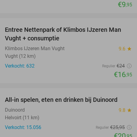
€9
,95
favorite_border
Entree Nettenpark of Klimbos IJzeren Man
29%
Vught + consumptie
Klimbos IJzeren Man Vught
9.6
star
Vught (12 km)
Verkocht: 632
€24
Regulier
€16
,95
favorite_border
All-in spelen, eten en drinken bij Duinoord
19%
Duinoord
9.8
star
Helvoirt (11 km)
Verkocht: 15.056
€25
,95
Regulier
€20
,95