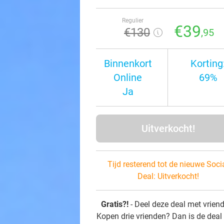
Regulier
€39
€130
,95
Binnenkort
Korting
Online
69%
Ja
Uitverkocht!
Tijd resterend tot de nieuwe Soci
Deal:
Uitverkocht!
Gratis?!
- Deel deze deal met vrien
Kopen drie vrienden? Dan is de deal