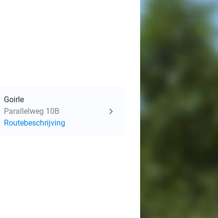
Goirle
Parallelweg 10B
Routebeschrijving