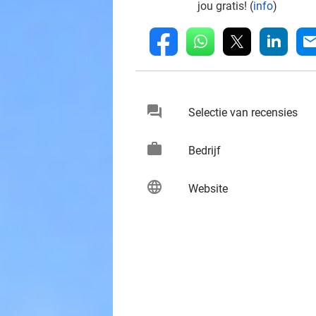
jou gratis! (
info
)
whatsapp
linkedin
fb
mai
chat
keybo
Selectie van recensies
work
keybo
Bedrijf
language
keybo
Website