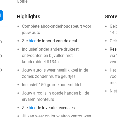
Goirle
l
Highlights
Grote
Complete airco-onderhoudsbeurt voor
Gel
jouw auto
14 
Zie
hier
de inhoud van de deal
Gel
ard_arrow_right
Inclusief onder andere druktest,
Res
ard_arrow_right
ontvochten en bijvullen met
via
koudemiddel R134a
ver
ard_arrow_right
Jouw auto is weer heerlijk koel in de
Het 
zomer, zonder muffe geurtjes
voor
met
Inclusief 150 gram koudemiddel
Niet
Jouw airco is in goede handen bij de
ervaren monteurs
Zie
hier
de lovende recensies
Jij kan weer op jouw airco vertrouwen