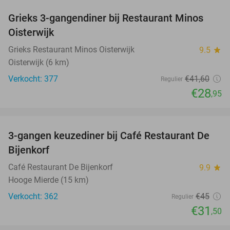
Grieks 3-gangendiner bij Restaurant Minos
30%
Oisterwijk
Grieks Restaurant Minos Oisterwijk
9.5
star
Oisterwijk (6 km)
Verkocht: 377
€41
,60
Regulier
€28
,95
favorite_border
3-gangen keuzediner bij Café Restaurant De
30%
Bijenkorf
Café Restaurant De Bijenkorf
9.9
star
Hooge Mierde (15 km)
Verkocht: 362
€45
Regulier
€31
,50