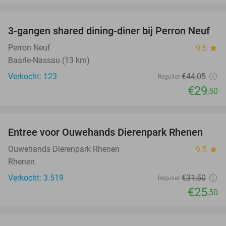
favorite_border
3-gangen shared dining-diner bij Perron Neuf
33%
Perron Neuf
9.5
star
Baarle-Nassau (13 km)
Verkocht: 123
€44
,05
Regulier
€29
,50
favorite_border
Entree voor Ouwehands Dierenpark Rhenen
19%
Ouwehands Dierenpark Rhenen
9.5
star
Rhenen
Verkocht: 3.519
€31
,50
Regulier
€25
,50
favorite_border