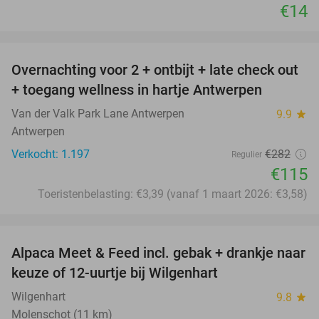
€14
favorite_border
Overnachting voor 2 + ontbijt + late check out
59%
+ toegang wellness in hartje Antwerpen
Van der Valk Park Lane Antwerpen
9.9
star
Antwerpen
Verkocht: 1.197
€282
Regulier
€115
Toeristenbelasting: €3,39 (vanaf 1 maart 2026: €3,58)
favorite_border
Alpaca Meet & Feed incl. gebak + drankje naar
43%
keuze of 12-uurtje bij Wilgenhart
Wilgenhart
9.8
star
Molenschot (11 km)