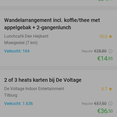
favorite_border
Wandelarrangement incl. koffie/thee met
48%
appelgebak + 2-gangenlunch
Lunchcafé Den Heijkant
10.0
star
Moergestel (7 km)
Verkocht: 164
€28
,80
Regulier
€14
,95
favorite_border
2 of 3 heats karten bij De Voltage
37%
De Voltage Indoor Entertainment
8.7
star
Tilburg
Verkocht: 1.636
€57
,50
Regulier
€36
,50