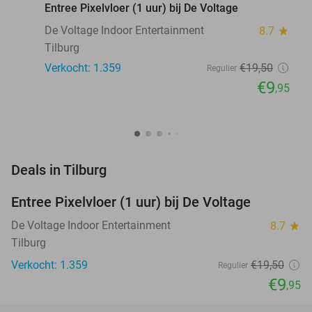
Entree Pixelvloer (1 uur) bij De Voltage
De Voltage Indoor Entertainment
8.7
star
Tilburg
Verkocht: 1.359
€19
,50
Regulier
€9
,95
favorite_border
Deals in Tilburg
Entree Pixelvloer (1 uur) bij De Voltage
49%
De Voltage Indoor Entertainment
8.7
star
Tilburg
Verkocht: 1.359
€19
,50
Regulier
€9
,95
favorite_border