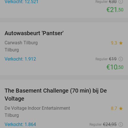
Verkocht: 12.521
€30
Regulier
€21
,50
favorite_border
Autowasbeurt 'Pantser'
45%
Carwash Tilburg
9.3
star
Tilburg
Verkocht: 1.912
€19
Regulier
€10
,50
favorite_border
The Basement Challenge (70 min) bij De
44%
Voltage
De Voltage Indoor Entertainment
8.7
star
Tilburg
Verkocht: 1.864
€24
,95
Regulier