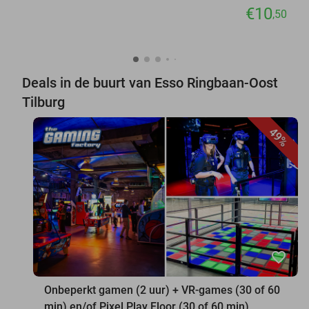
€10
,50
Deals in de buurt van Esso Ringbaan-Oost
Tilburg
49%
favorite_border
Onbeperkt gamen (2 uur) + VR-games (30 of 60
min) en/of Pixel Play Floor (30 of 60 min)