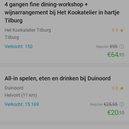
4 gangen fine dining-workshop +
32%
wijnarrangement bij Het Kookatelier in hartje
Tilburg
Het Kookatelier Tilburg
9.9
star
Tilburg
Verkocht: 150
€95
Regulier
€64
,95
favorite_border
All-in spelen, eten en drinken bij Duinoord
19%
Duinoord
9.8
star
Helvoirt (11 km)
Verkocht: 15.169
€25
,95
Regulier
€20
,95
favorite_border