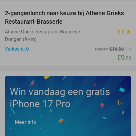
2-gangenlunch naar keuze bij Athene Grieks
40%
NEW
Restaurant-Brasserie
TODAY
Athene Grieks Restaurant-Brasserie
8.9
star
Dongen (9 km)
Verkocht: 0
€16
,60
Regulier
€9
,95
Win vandaag een gratis
iPhone 17 Pro
Meer info