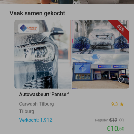
Vaak samen gekocht
45%
favorite_border
Autowasbeurt 'Pantser'
Carwash Tilburg
9.3
star
Tilburg
Verkocht: 1.912
€19
Regulier
€10
,50