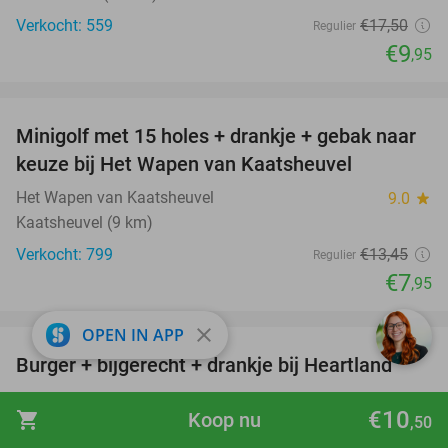
Verkocht: 559
€17
,50
Regulier
€9
,95
favorite_border
Minigolf met 15 holes + drankje + gebak naar
41%
keuze bij Het Wapen van Kaatsheuvel
Het Wapen van Kaatsheuvel
9.0
star
Kaatsheuvel (9 km)
Verkocht: 799
€13
,45
Regulier
€7
,95
favorite_border
close
OPEN IN APP
Burger + bijgerecht + drankje bij Heartland
36%
Heartland
9.7
star
€10
shopping_cart
Koop nu
,50
Baarle-Nassau (13 km)