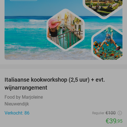
favorite_border
Italiaanse kookworkshop (2,5 uur) + evt.
60%
wijnarrangement
Food by Marjoleine
Nieuwendijk
Verkocht: 86
€100
Regulier
€39
,95