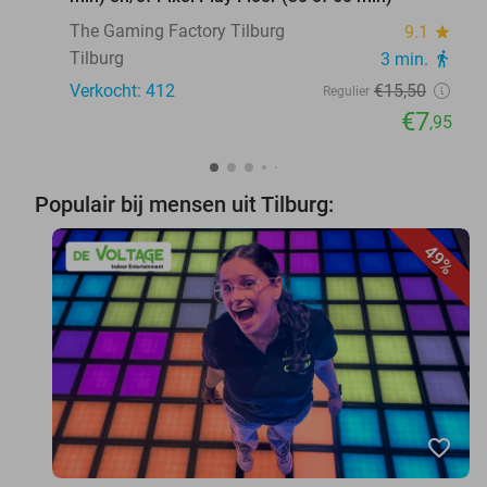
The Gaming Factory Tilburg
9.1
star
Tilburg
3 min.
directions_walk
Verkocht: 412
€15
,50
Regulier
€7
,95
Populair bij mensen uit Tilburg:
49%
favorite_border