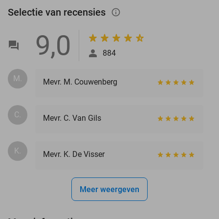
Selectie van recensies
info_outlined
9,0
884
M.
Mevr. M. Couwenberg
C.
Mevr. C. Van Gils
K.
Mevr. K. De Visser
Meer weergeven