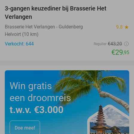
3-gangen keuzediner bij Brasserie Het
31%
Verlangen
Brasserie Het Verlangen - Guldenberg
9.8
star
Helvoirt (10 km)
Verkocht: 644
€43
,20
Regulier
€29
,95
Win gratis
een droomreis
t.w.v. €3.000
Doe mee!