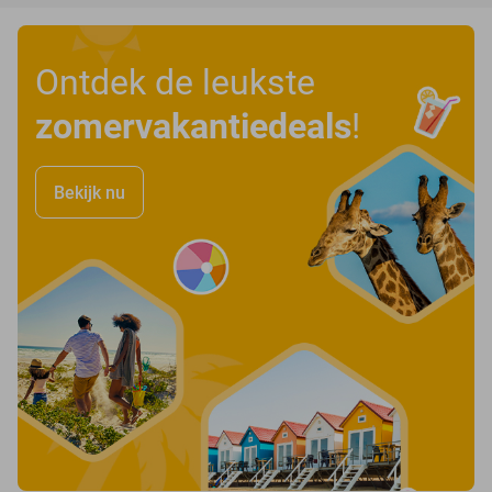
Ontdek de leukste
zomervakantiedeals
!
Bekijk nu