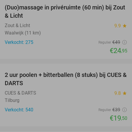
(Duo)massage in privéruimte (60 min) bij Zout
49%
& Licht
Zout & Licht
9.9
star
Waalwijk (11 km)
Verkocht: 275
€49
Regulier
€24
,95
favorite_border
2 uur poolen + bitterballen (8 stuks) bij CUES &
50%
DARTS
CUES & DARTS
9.8
star
Tilburg
Verkocht: 540
€39
Regulier
€19
,50
favorite_border