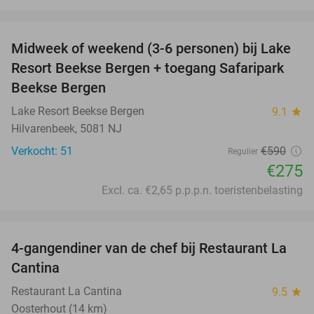
favorite_border
Midweek of weekend (3-6 personen) bij Lake
53%
Resort Beekse Bergen + toegang Safaripark
Beekse Bergen
Lake Resort Beekse Bergen
9.1
star
Hilvarenbeek, 5081 NJ
Verkocht: 51
€590
Regulier
€275
Excl. ca. €2,65 p.p.p.n. toeristenbelasting
favorite_border
4-gangendiner van de chef bij Restaurant La
32%
Cantina
Restaurant La Cantina
9.5
star
Oosterhout (14 km)