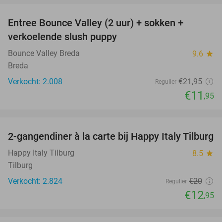
Entree Bounce Valley (2 uur) + sokken +
46%
verkoelende slush puppy
Bounce Valley Breda
9.6
star
Breda
Verkocht: 2.008
€21
,95
Regulier
€11
,95
favorite_border
2-gangendiner à la carte bij Happy Italy Tilburg
35%
Happy Italy Tilburg
8.5
star
Tilburg
Verkocht: 2.824
€20
Regulier
€12
,95
favorite_border