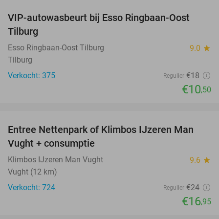
VIP-autowasbeurt bij Esso Ringbaan-Oost
42%
Tilburg
Esso Ringbaan-Oost Tilburg
9.0
star
Tilburg
Verkocht: 375
€18
Regulier
€10
,50
favorite_border
Entree Nettenpark of Klimbos IJzeren Man
29%
Vught + consumptie
Klimbos IJzeren Man Vught
9.6
star
Vught (12 km)
Verkocht: 724
€24
Regulier
€16
,95
favorite_border