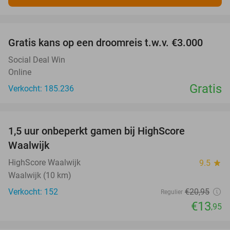
favorite_border
Gratis kans op een droomreis t.w.v. €3.000
Social Deal Win
Online
Gratis
Verkocht: 185.236
favorite_border
1,5 uur onbeperkt gamen bij HighScore
33%
Waalwijk
HighScore Waalwijk
9.5
star
Waalwijk (10 km)
Verkocht: 152
€20
,95
Regulier
€13
,95
favorite_border