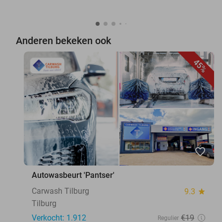
Anderen bekeken ook
45%
favorite_border
Autowasbeurt 'Pantser'
Carwash Tilburg
9.3
star
Tilburg
Verkocht: 1.912
€19
Regulier