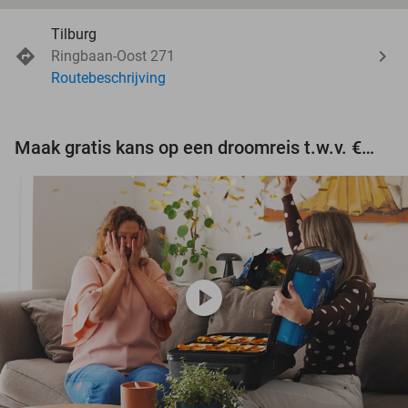
Tilburg
Ringbaan-Oost 271
Routebeschrijving
Maak gratis kans op een droomreis t.w.v. €3.000!
play_circle