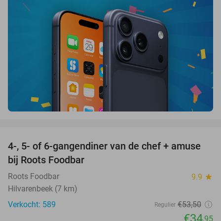
favorite_border
4-, 5- of 6-gangendiner van de chef + amuse
35%
bij Roots Foodbar
Roots Foodbar
9.9
star
Hilvarenbeek (7 km)
Verkocht: 589
€53
,50
Regulier
€34
,95