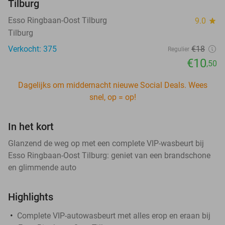
Tilburg
Esso Ringbaan-Oost Tilburg
9.0
star
Tilburg
Verkocht: 375
€18
Regulier
€10
,50
Dagelijks om middernacht nieuwe Social Deals. Wees
snel, op = op!
In het kort
Glanzend de weg op met een complete VIP-wasbeurt bij
Esso Ringbaan-Oost Tilburg: geniet van een brandschone
en glimmende auto
Highlights
Complete VIP-autowasbeurt met alles erop en eraan bij