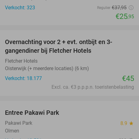
Verkocht: 323
€37
,95
Regulier
€25
,95
favorite_border
Overnachting voor 2 + evt. ontbijt en 3-
gangendiner bij Fletcher Hotels
Fletcher Hotels
Oisterwijk (+ meerdere locaties) (6 km)
€45
Verkocht: 18.177
Excl. ca. €3 p.p.p.n. toeristenbelasting
favorite_border
Entree Pakawi Park
28%
Pakawi Park
8.9
star
Olmen