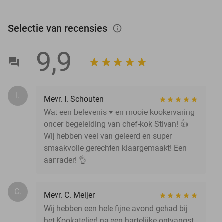
Selectie van recensies
info_outlined
9,9
I.
Mevr. I. Schouten
Wat een belevenis ♥️ en mooie kookervaring
onder begeleiding van chef-kok Stivan! 👍
Wij hebben veel van geleerd en super
smaakvolle gerechten klaargemaakt! Een
aanrader! 👌
C.
Mevr. C. Meijer
Wij hebben een hele fijne avond gehad bij
het Kookatelier! na een hartelijke ontvangst