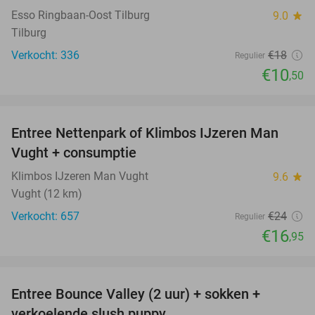
Esso Ringbaan-Oost Tilburg
9.0
star
Tilburg
Verkocht: 336
€18
Regulier
€10
,50
favorite_border
Entree Nettenpark of Klimbos IJzeren Man
29%
Vught + consumptie
Klimbos IJzeren Man Vught
9.6
star
Vught (12 km)
Verkocht: 657
€24
Regulier
€16
,95
favorite_border
Entree Bounce Valley (2 uur) + sokken +
46%
verkoelende slush puppy