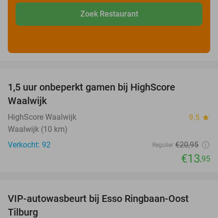
Zoek Restaurant
favorite_border
1,5 uur onbeperkt gamen bij HighScore
33%
Waalwijk
HighScore Waalwijk
9.5
star
Waalwijk (10 km)
Verkocht: 92
€20
,95
Regulier
€13
,95
favorite_border
VIP-autowasbeurt bij Esso Ringbaan-Oost
42%
Tilburg