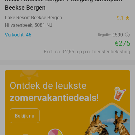
Beekse Bergen
Lake Resort Beekse Bergen
9.1
star
Hilvarenbeek, 5081 NJ
Verkocht: 46
€590
Regulier
€275
Excl. ca. €2,65 p.p.p.n. toeristenbelasting
Ontdek de leukste
zomervakantiedeals
!
Bekijk nu