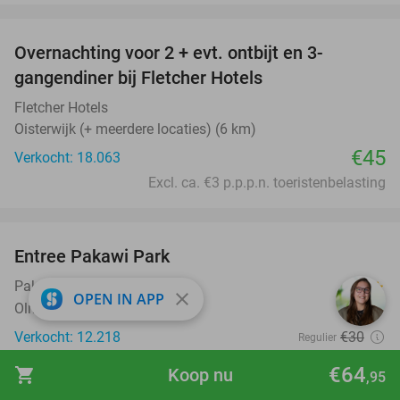
favorite_border
Overnachting voor 2 + evt. ontbijt en 3-
gangendiner bij Fletcher Hotels
Fletcher Hotels
Oisterwijk (+ meerdere locaties) (6 km)
€45
Verkocht: 18.063
Excl. ca. €3 p.p.p.n. toeristenbelasting
favorite_border
Entree Pakawi Park
28%
Pakawi Park
8.9
star
close
OPEN IN APP
Olmen
Verkocht: 12.218
€30
Regulier
€21
,50
€64
shopping_cart
Koop nu
,95
favorite_border