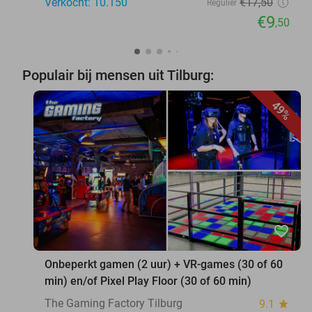
Verkocht: 10.150
€17
,50
Regulier
€9
,50
Populair bij mensen uit Tilburg:
49%
favorite_border
Onbeperkt gamen (2 uur) + VR-games (30 of 60
min) en/of Pixel Play Floor (30 of 60 min)
The Gaming Factory Tilburg
9.1
star