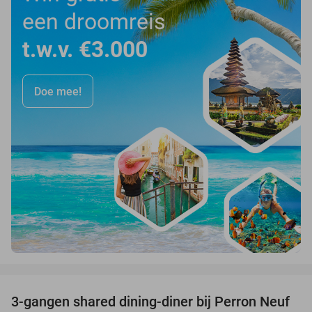
een droomreis
t.w.v. €3.000
Doe mee!
favorite_border
3-gangen shared dining-diner bij Perron Neuf
33%