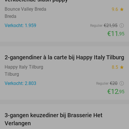
Bounce Valley Breda
9.6
star
Breda
Verkocht: 1.959
€21
,95
Regulier
€11
,95
favorite_border
2-gangendiner à la carte bij Happy Italy Tilburg
35%
Happy Italy Tilburg
8.5
star
Tilburg
Verkocht: 2.803
€20
Regulier
€12
,95
favorite_border
3-gangen keuzediner bij Brasserie Het
31%
Verlangen