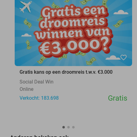
favorite_border
Gratis kans op een droomreis t.w.v. €3.000
Social Deal Win
Online
Gratis
Verkocht: 183.698