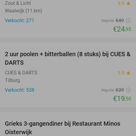
Zout & Licht
9.9
star
Waalwijk (11 km)
Verkocht: 271
€49
Regulier
€24
,95
favorite_border
2 uur poolen + bitterballen (8 stuks) bij CUES &
50%
DARTS
CUES & DARTS
9.8
star
Tilburg
Verkocht: 538
€39
Regulier
€19
,50
favorite_border
Grieks 3-gangendiner bij Restaurant Minos
30%
Oisterwijk