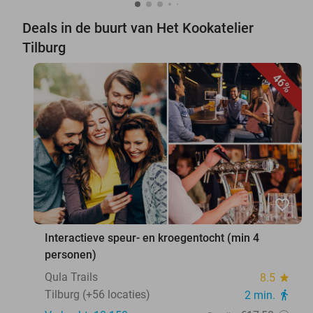
Deals in de buurt van Het Kookatelier
Tilburg
46%
favorite_border
Interactieve speur- en kroegentocht (min 4
personen)
Qula Trails
8.5
star
Tilburg (+56 locaties)
2 min.
directions_walk