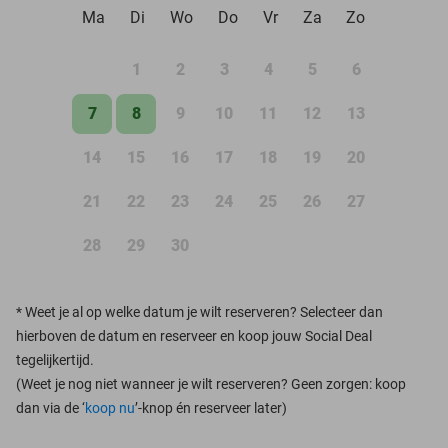
Ma
Di
Wo
Do
Vr
Za
Zo
1
2
3
4
5
6
7
8
9
10
11
12
13
14
15
16
17
18
19
20
21
22
23
24
25
26
27
28
29
30
*
Weet je al op welke datum je wilt reserveren? Selecteer dan
hierboven de datum en reserveer en koop jouw Social Deal
tegelijkertijd.
(Weet je nog niet wanneer je wilt reserveren? Geen zorgen: koop
dan via de ‘
koop nu
’-knop én reserveer later)