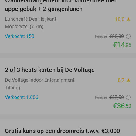
Wandelarrangement incl. koffie/thee met
48%
appelgebak + 2-gangenlunch
Lunchcafé Den Heijkant
10.0
star
Moergestel (7 km)
Verkocht: 150
€28
,80
Regulier
€14
,95
favorite_border
2 of 3 heats karten bij De Voltage
37%
De Voltage Indoor Entertainment
8.7
star
Tilburg
Verkocht: 1.606
€57
,50
Regulier
€36
,50
favorite_border
Gratis kans op een droomreis t.w.v. €3.000