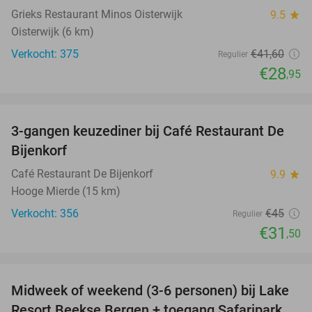
Grieks Restaurant Minos Oisterwijk
9.5
star
Oisterwijk (6 km)
Verkocht: 375
€41
,60
Regulier
€28
,95
favorite_border
3-gangen keuzediner bij Café Restaurant De
30%
Bijenkorf
Café Restaurant De Bijenkorf
9.9
star
Hooge Mierde (15 km)
Verkocht: 356
€45
Regulier
€31
,50
favorite_border
Midweek of weekend (3-6 personen) bij Lake
53%
Resort Beekse Bergen + toegang Safaripark