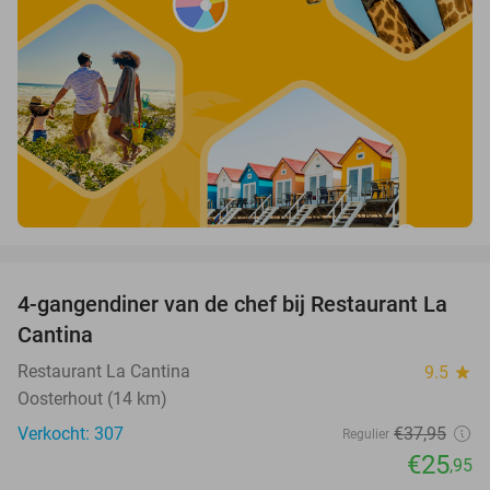
favorite_border
4-gangendiner van de chef bij Restaurant La
32%
Cantina
Restaurant La Cantina
9.5
star
Oosterhout (14 km)
Verkocht: 307
€37
,95
Regulier
€25
,95