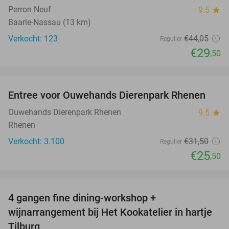
Perron Neuf
9.5
star
Baarle-Nassau (13 km)
Verkocht: 123
€44
,05
Regulier
€29
,50
favorite_border
Entree voor Ouwehands Dierenpark Rhenen
19%
Ouwehands Dierenpark Rhenen
9.5
star
Rhenen
Verkocht: 3.100
€31
,50
Regulier
€25
,50
favorite_border
4 gangen fine dining-workshop +
32%
wijnarrangement bij Het Kookatelier in hartje
Tilburg