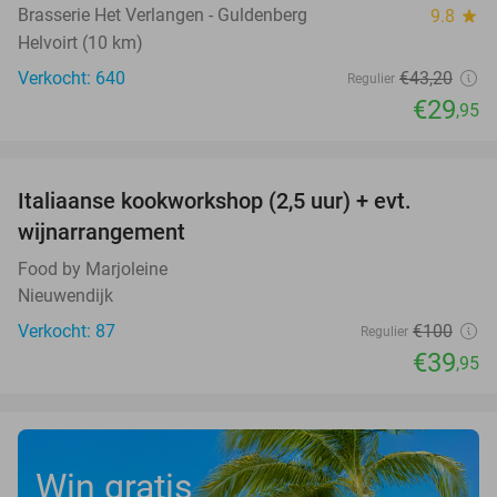
Brasserie Het Verlangen - Guldenberg
9.8
star
Helvoirt (10 km)
Verkocht: 640
€43
,20
Regulier
€29
,95
favorite_border
Italiaanse kookworkshop (2,5 uur) + evt.
60%
wijnarrangement
Food by Marjoleine
Nieuwendijk
Verkocht: 87
€100
Regulier
€39
,95
Win gratis