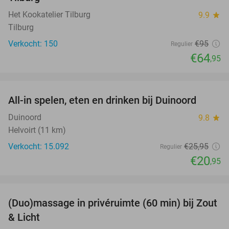
Het Kookatelier Tilburg
9.9
star
Tilburg
Verkocht: 150
€95
Regulier
€64
,95
favorite_border
All-in spelen, eten en drinken bij Duinoord
19%
Duinoord
9.8
star
Helvoirt (11 km)
Verkocht: 15.092
€25
,95
Regulier
€20
,95
favorite_border
(Duo)massage in privéruimte (60 min) bij Zout
49%
& Licht