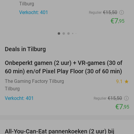
Tilburg
Verkocht: 401
€15
,50
Regulier
€7
,95
favorite_border
Deals in Tilburg
Onbeperkt gamen (2 uur) + VR-games (30 of
49%
60 min) en/of Pixel Play Floor (30 of 60 min)
The Gaming Factory Tilburg
9.1
star
Tilburg
Verkocht: 401
€15
,50
Regulier
€7
,95
favorite_border
All-You-Can-Eat pannenkoeken (2 uur) bij
40%