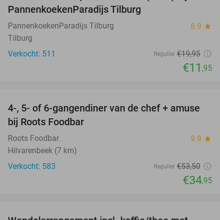
PannenkoekenParadijs Tilburg
PannenkoekenParadijs Tilburg
8.9
star
Tilburg
Verkocht: 511
€19
,95
Regulier
€11
,95
favorite_border
4-, 5- of 6-gangendiner van de chef + amuse
35%
bij Roots Foodbar
Roots Foodbar
9.9
star
Hilvarenbeek (7 km)
Verkocht: 583
€53
,50
Regulier
€34
,95
favorite_border