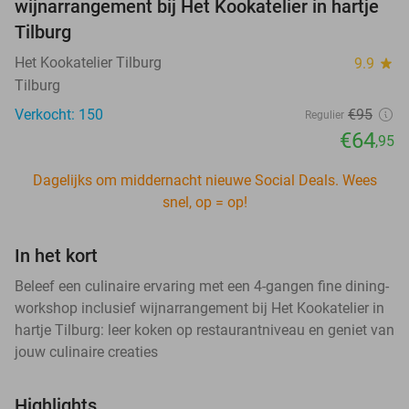
wijnarrangement bij Het Kookatelier in hartje
Tilburg
Het Kookatelier Tilburg
9.9
star
Tilburg
Verkocht: 150
€95
Regulier
€64
,95
Dagelijks om middernacht nieuwe Social Deals. Wees
snel, op = op!
In het kort
Beleef een culinaire ervaring met een 4-gangen fine dining-
workshop inclusief wijnarrangement bij Het Kookatelier in
hartje Tilburg: leer koken op restaurantniveau en geniet van
jouw culinaire creaties
Highlights