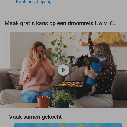
Routebeschrijving
Maak gratis kans op een droomreis t.w.v. €3.000!
play_circle
Vaak samen gekocht