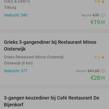
CUES & DARTS
9.8
star
Tilburg
Verkocht: 540
€39
Regulier
€19
,50
favorite_border
Grieks 3-gangendiner bij Restaurant Minos
30%
Oisterwijk
Grieks Restaurant Minos Oisterwijk
9.5
star
Oisterwijk (6 km)
Verkocht: 377
€41
,60
Regulier
€28
,95
favorite_border
3-gangen keuzediner bij Café Restaurant De
30%
Bijenkorf