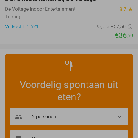
37%
De Voltage Indoor Entertainment
8.7
star
Tilburg
Verkocht: 1.621
€57
,50
Regulier
€36
,50
Voordelig spontaan uit
eten?