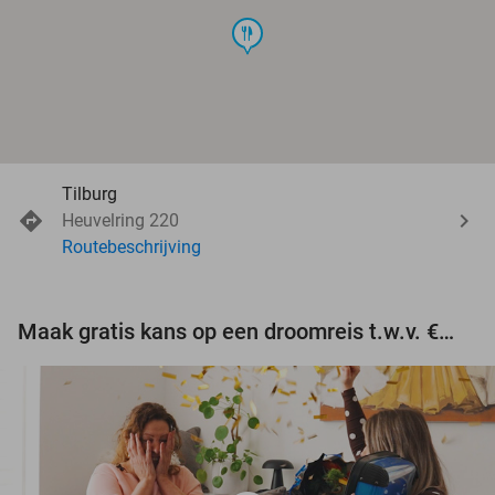
food
Tilburg
Heuvelring 220
Routebeschrijving
Maak gratis kans op een droomreis t.w.v. €3.000!