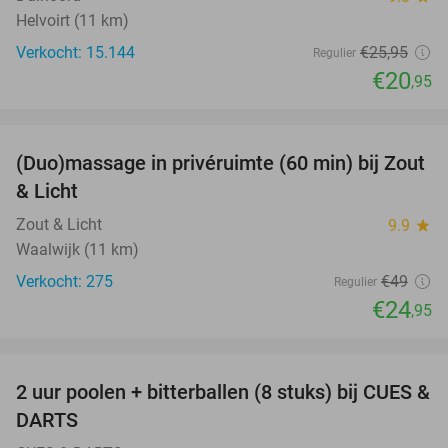
Helvoirt (11 km)
Verkocht: 15.144
€25
,95
Regulier
€20
,95
favorite_border
(Duo)massage in privéruimte (60 min) bij Zout
49%
& Licht
Zout & Licht
9.9
star
Waalwijk (11 km)
Verkocht: 275
€49
Regulier
€24
,95
favorite_border
2 uur poolen + bitterballen (8 stuks) bij CUES &
50%
DARTS