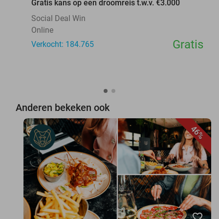
Gratis kans op een droomreis t.w.v. €3.000
Social Deal Win
Online
Gratis
Verkocht: 184.765
Anderen bekeken ook
46%
favorite_border