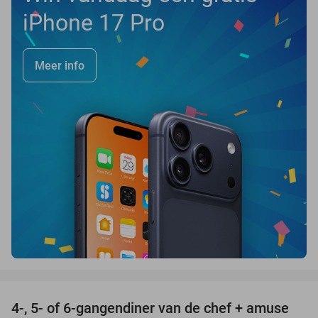
iPhone 17 Pro
Meer info
favorite_border
4-, 5- of 6-gangendiner van de chef + amuse
35%