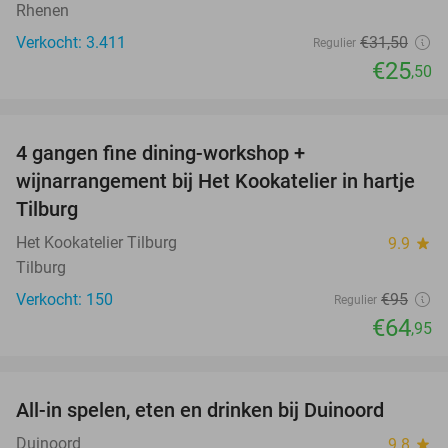
Rhenen
Verkocht: 3.411
€31
,50
Regulier
€25
,50
favorite_border
4 gangen fine dining-workshop +
32%
wijnarrangement bij Het Kookatelier in hartje
Tilburg
Het Kookatelier Tilburg
9.9
star
Tilburg
Verkocht: 150
€95
Regulier
€64
,95
favorite_border
All-in spelen, eten en drinken bij Duinoord
19%
Duinoord
9.8
star