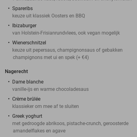
Spareribs
keuze uit klassiek Oosters en BBQ
Ibizaburger
van Holstein-Frisianrundvlees, ook vegan mogelijk
Wienerschnitzel
keuze uit pepersaus, champignonsaus of gebakken
champignons met ui en spek (+ €4)
Nagerecht
Dame blanche
vanille-ijs en warme chocoladesaus
Crème brûlée
klassieker om mee af te sluiten
Greek yoghurt
met gedroogde abrikoos, pistache-crunch, geroosterde
amandelflakes en agave