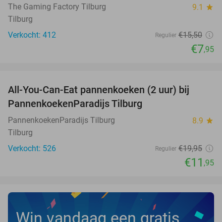
The Gaming Factory Tilburg
9.1
star
Tilburg
Verkocht: 412
€15
,50
Regulier
€7
,95
favorite_border
All-You-Can-Eat pannenkoeken (2 uur) bij
40%
PannenkoekenParadijs Tilburg
PannenkoekenParadijs Tilburg
8.9
star
Tilburg
Verkocht: 526
€19
,95
Regulier
€11
,95
Win vandaag een gratis