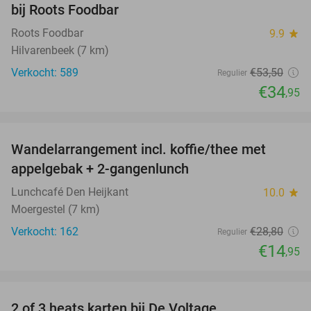
bij Roots Foodbar
Roots Foodbar
9.9
star
Hilvarenbeek (7 km)
Verkocht: 589
€53
,50
Regulier
€34
,95
favorite_border
Wandelarrangement incl. koffie/thee met
48%
appelgebak + 2-gangenlunch
Lunchcafé Den Heijkant
10.0
star
Moergestel (7 km)
Verkocht: 162
€28
,80
Regulier
€14
,95
favorite_border
2 of 3 heats karten bij De Voltage