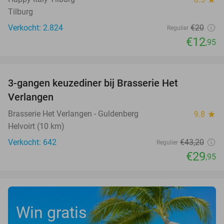
Tilburg
Verkocht: 2.824
€20
Regulier
€12
,95
favorite_border
3-gangen keuzediner bij Brasserie Het
31%
Verlangen
Brasserie Het Verlangen - Guldenberg
9.8
star
Helvoirt (10 km)
Verkocht: 642
€43
,20
Regulier
€29
,95
Win gratis