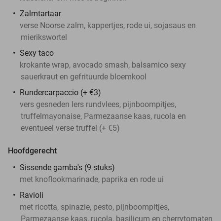
Zalmtartaar
verse Noorse zalm, kappertjes, rode ui, sojasaus en
mierikswortel
Sexy taco
krokante wrap, avocado smash, balsamico sexy
sauerkraut en gefrituurde bloemkool
Rundercarpaccio (+ €3)
vers gesneden Iers rundvlees, pijnboompitjes,
truffelmayonaise, Parmezaanse kaas, rucola en
eventueel verse truffel (+ €5)
Hoofdgerecht
Sissende gamba's (9 stuks)
met knoflookmarinade, paprika en rode ui
Ravioli
met ricotta, spinazie, pesto, pijnboompitjes,
Parmezaanse kaas, rucola, basilicum en cherrytomaten