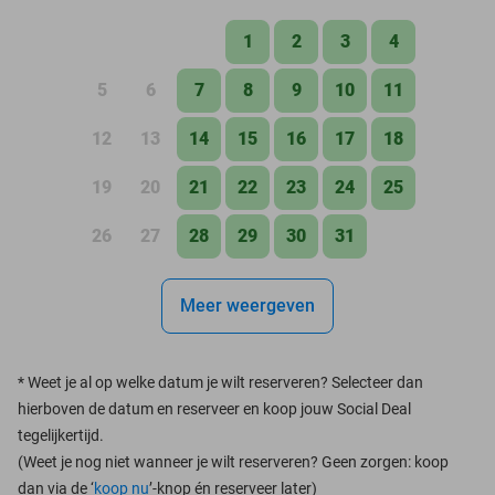
1
2
3
4
5
6
7
8
9
10
11
12
13
14
15
16
17
18
19
20
21
22
23
24
25
26
27
28
29
30
31
Meer weergeven
*
Weet je al op welke datum je wilt reserveren? Selecteer dan
hierboven de datum en reserveer en koop jouw Social Deal
tegelijkertijd.
(Weet je nog niet wanneer je wilt reserveren? Geen zorgen: koop
dan via de ‘
koop nu
’-knop én reserveer later)