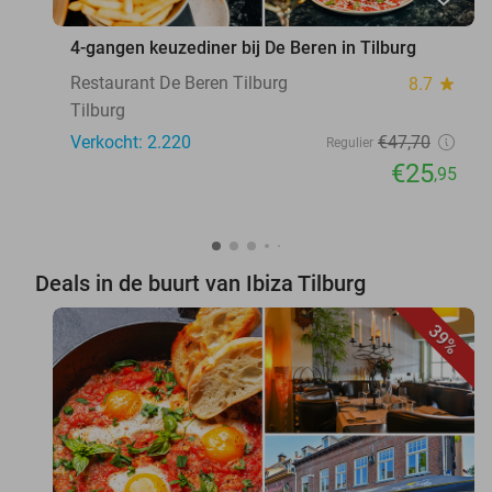
4-gangen keuzediner bij De Beren in Tilburg
Restaurant De Beren Tilburg
8.7
star
Tilburg
Verkocht: 2.220
€47
,70
Regulier
€25
,95
Deals in de buurt van Ibiza Tilburg
39%