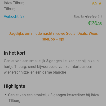
Ibiza Tilburg
9.5
star
Tilburg
Verkocht: 37
€39
,30
Regulier
€26
,50
Dagelijks om middernacht nieuwe Social Deals. Wees
snel, op = op!
In het kort
Geniet van een smakelijk 3-gangen keuzediner bij Ibiza in
hartje Tilburg: smul bijvoorbeeld van zalmtartaar, een
wienerschnitzel en een dame blanche
Highlights
Geniet van een smakelijk 3-gangen keuzediner bij Ibiza
Tilburg