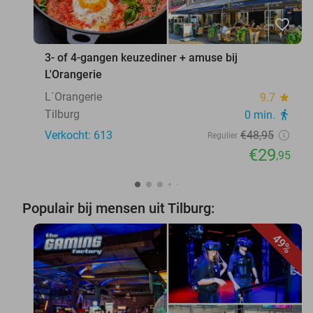
favorite_border
3- of 4-gangen keuzediner + amuse bij
L'Orangerie
L´Orangerie
9.7
star
Tilburg
0 min.
directions_walk
Verkocht: 613
€48
,95
Regulier
€29
,95
Populair bij mensen uit Tilburg:
49%