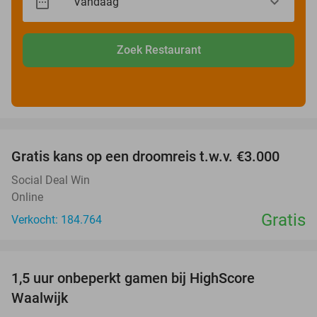
Zoek Restaurant
favorite_border
Gratis kans op een droomreis t.w.v. €3.000
Social Deal Win
Online
Gratis
Verkocht: 184.764
favorite_border
1,5 uur onbeperkt gamen bij HighScore
33%
Waalwijk