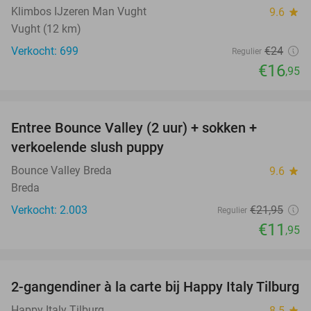
Klimbos IJzeren Man Vught
9.6
star
Vught (12 km)
Verkocht: 699
€24
Regulier
€16
,95
favorite_border
Entree Bounce Valley (2 uur) + sokken +
46%
verkoelende slush puppy
Bounce Valley Breda
9.6
star
Breda
Verkocht: 2.003
€21
,95
Regulier
€11
,95
favorite_border
2-gangendiner à la carte bij Happy Italy Tilburg
35%
Happy Italy Tilburg
8.5
star