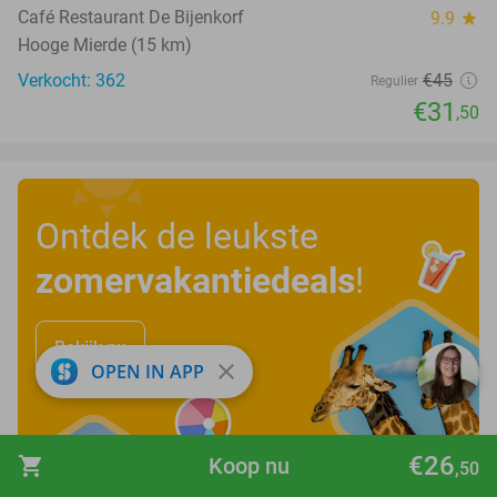
Café Restaurant De Bijenkorf
9.9
star
Hooge Mierde (15 km)
Verkocht: 362
€45
Regulier
€31
,50
Ontdek de leukste
zomervakantiedeals
!
Bekijk nu
close
OPEN IN APP
€26
shopping_cart
Koop nu
,50