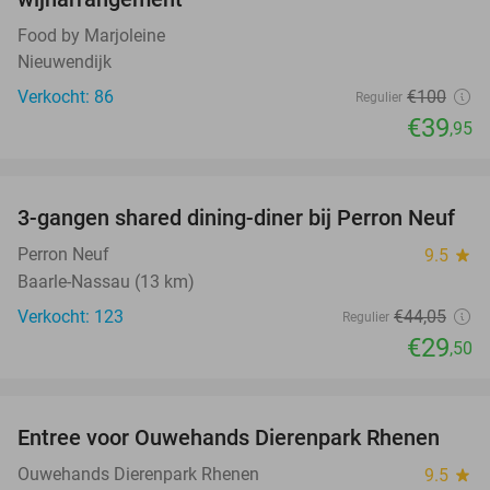
Food by Marjoleine
Nieuwendijk
Verkocht: 86
€100
Regulier
€39
,95
favorite_border
3-gangen shared dining-diner bij Perron Neuf
33%
Perron Neuf
9.5
star
Baarle-Nassau (13 km)
Verkocht: 123
€44
,05
Regulier
€29
,50
favorite_border
Entree voor Ouwehands Dierenpark Rhenen
19%
Ouwehands Dierenpark Rhenen
9.5
star