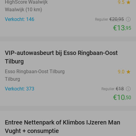
HighScore Waalwijk
9.5
star
Waalwijk (10 km)
Verkocht: 146
€20
,95
Regulier
€13
,95
favorite_border
VIP-autowasbeurt bij Esso Ringbaan-Oost
42%
Tilburg
Esso Ringbaan-Oost Tilburg
9.0
star
Tilburg
Verkocht: 373
€18
Regulier
€10
,50
favorite_border
Entree Nettenpark of Klimbos IJzeren Man
29%
Vught + consumptie