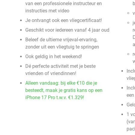
van een professionele instructeur en
b
instructies met video
v
Je ontvangt ook een vliegcertificaat!
j
Geschikt voor iedereen vanaf 4 jaar oud
r
D
Beleef de ultieme vrijeval-ervaring,
a
zonder uit een vliegtuig te springen
r
Ook geldig in het weekend!
Dé perfecte activiteit met je beste
Incl
vrienden of vriendinnen!
vlie
Alleen vandaag: bij elke €10 die je
Incl
besteedt, maak je gratis kans op een
een
iPhone 17 Pro t.w.v. €1.329!
Gel
1 v
(van
pac