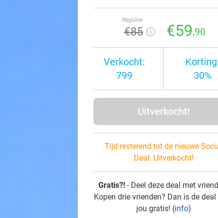
Regulier
€59
€85
,90
Verkocht:
Korting
799
30%
Uitverkocht!
Tijd resterend tot de nieuwe Soci
Deal:
Uitverkocht!
Gratis?!
- Deel deze deal met vrien
Kopen drie vrienden? Dan is de deal
jou gratis! (
info
)