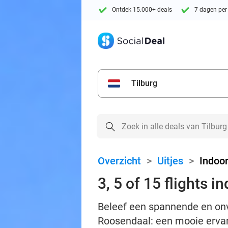
Ontdek 15.000+ deals
7 dagen per
Tilburg
Overzicht
>
Uitjes
>
Indoo
3, 5 of 15 flights 
Beleef een spannende en onver
Roosendaal: een mooie ervar