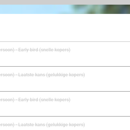
een certificaat na afloop. Kies voor 3 of 5 flights of g
Flight, waarbij 15 flights worden verdeeld over 3, 4 of 
uniek uitje met vrienden of familie!
ersoon) - Early bird (snelle kopers)
persoon) - Laatste kans (gelukkige kopers)
ersoon) - Early bird (snelle kopers)
persoon) - Laatste kans (gelukkige kopers)