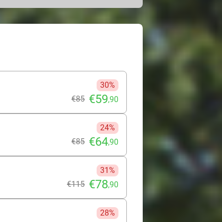
a voor de speciale Friends & Family
5 personen. Perfect voor een actief en
30%
€59
€85
,90
24%
€64
€85
,90
31%
€78
€115
,90
28%