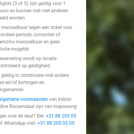
lights (3 of 5) zijn geldig voor 1
soon en kunnen niet met anderen
eeld worden
 inwisselbaar tegen een ticket voor
 andere periode, contanten of
erszins inwisselbaar en geen
itutie mogelijk
eservering wordt op locatie
ontroleerd op geldigheid
t geldig in combinatie met andere
ies en/of kortingen en
angementen
algemene voorwaarden
van Indoor
dive Roosendaal zijn van toepassing
gen over de deal? Bel:
+31 88 205 05
f WhatsApp met:
+31 88 205 05 05