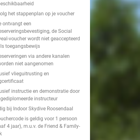
eschikbaarheid
olg het stappenplan op je voucher
e ontvangt een
eserveringsbevestiging, de Social
eal-voucher wordt niet geaccepteerd
ls toegangsbewijs
eserveringen via andere kanalen
worden niet aangenomen
usief vlieguitrusting en
gcertificaat
usief instructie en demonstratie door
 gediplomeerde instructeur
dig bij Indoor Skydive Roosendaal
ouchercode is geldig voor 1 persoon
af 4 jaar), m.u.v. de Friend & Family-
k