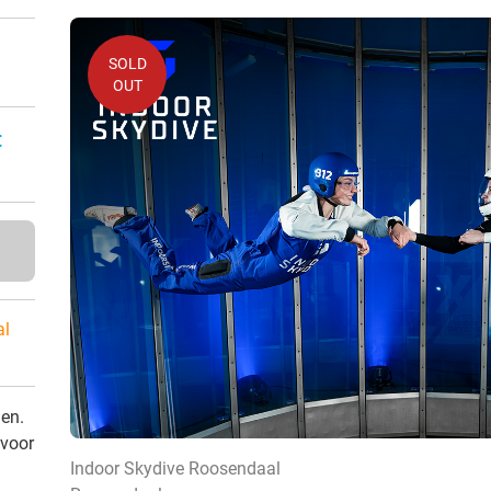
SOLD
OUT
:
al
den.
 voor
Indoor Skydive Roosendaal