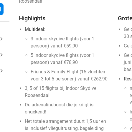
Roosendaal
l
Highlights
Grote
Multideal:
Gel
30 
ard_arrow_right
3 indoor skydive flights (voor 1
persoon) vanaf €59,90
Gel
ard_arrow_right
5 indoor skydive flights (voor 1
Gel
persoon) vanaf €78,90
jun
bas
ard_arrow_right
Friends & Family Flight (15 vluchten
voor 3 tot 5 personen) vanaf €262,90
Res
3, 5 of 15 flights bij Indoor Skydive
n
Roosendaal
r
v
De adrenalineboost die je krijgt is
ongekend!
h
o
Het totale arrangement duurt 1,5 uur en
is inclusief vlieguitrusting, begeleiding
v