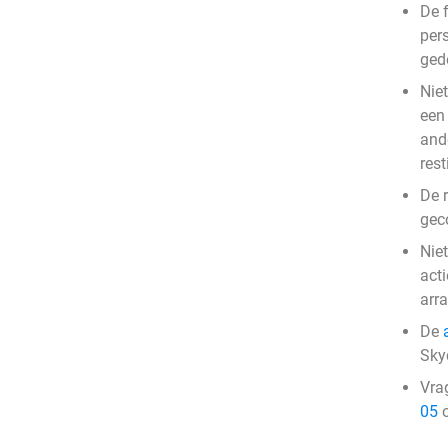
De f
per
ged
Niet
een
and
rest
De r
gec
Nie
act
arr
De
Sky
Vra
05
o