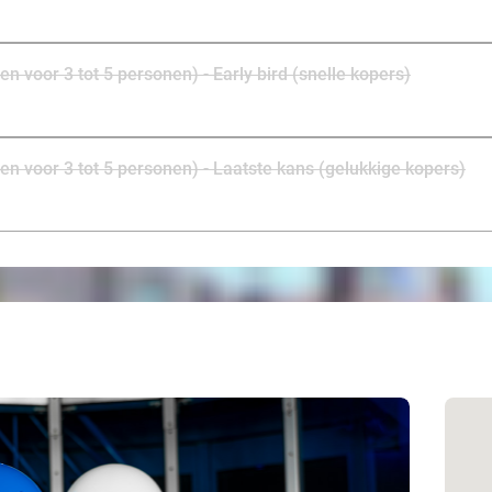
en voor 3 tot 5 personen) - Early bird (snelle kopers)
ten voor 3 tot 5 personen) - Laatste kans (gelukkige kopers)