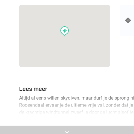
events
Lees meer
Altijd al eens willen skydiven, maar durf je de sprong 
Roosendaal ervaar je de ultieme vrije val, zonder dat je 
de krachtige windtunnel zweef je door de lucht alsof j
spectaculaire belevenis die je niet snel vergeet!
keyboard_arrow_down
Het arrangement is inclusief vlieguitrusting, profession