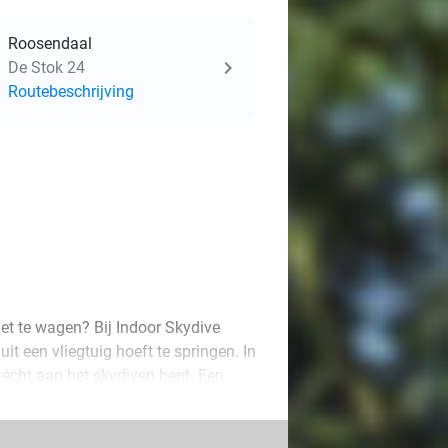
Roosendaal
De Stok 24
Routebeschrijving
niet te wagen? Bij Indoor Skydive
uit een vliegtuig hoeft te springen. In
e écht aan het skydiven bent. Een
ele begeleiding, instructievideo’s én