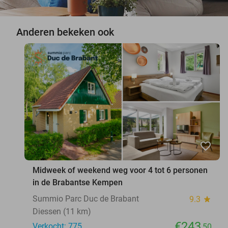
Anderen bekeken ook
favorite_border
Midweek of weekend weg voor 4 tot 6 personen
in de Brabantse Kempen
Summio Parc Duc de Brabant
9.3
star
Diessen (11 km)
€243
Verkocht: 775
,50