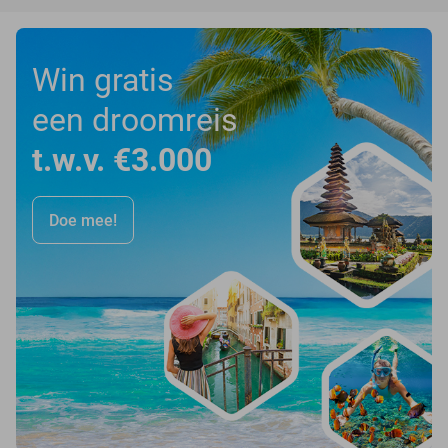
Win gratis
een droomreis
t.w.v. €3.000
Doe mee!