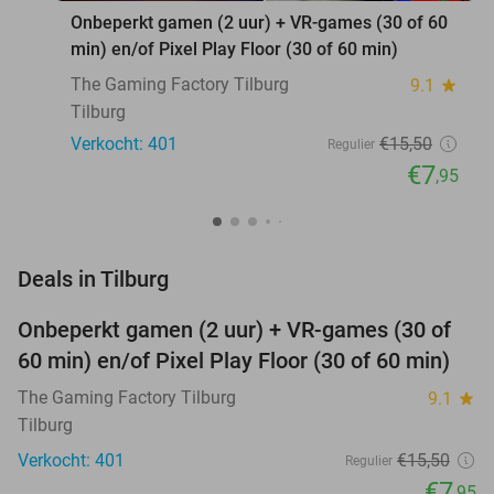
Onbeperkt gamen (2 uur) + VR-games (30 of 60
min) en/of Pixel Play Floor (30 of 60 min)
The Gaming Factory Tilburg
9.1
star
Tilburg
Verkocht: 401
€15
,50
Regulier
€7
,95
favorite_border
Deals in Tilburg
Onbeperkt gamen (2 uur) + VR-games (30 of
49%
60 min) en/of Pixel Play Floor (30 of 60 min)
The Gaming Factory Tilburg
9.1
star
Tilburg
Verkocht: 401
€15
,50
Regulier
€7
,95