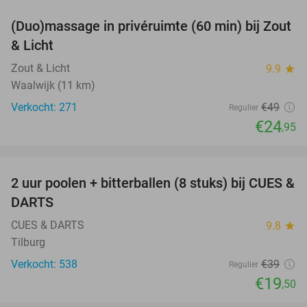
(Duo)massage in privéruimte (60 min) bij Zout
49%
& Licht
Zout & Licht
9.9
star
Waalwijk (11 km)
Verkocht: 271
€49
Regulier
€24
,95
favorite_border
2 uur poolen + bitterballen (8 stuks) bij CUES &
50%
DARTS
CUES & DARTS
9.8
star
Tilburg
Verkocht: 538
€39
Regulier
€19
,50
favorite_border