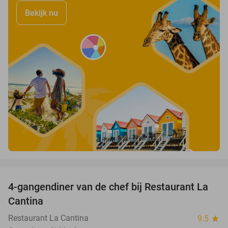
Bekijk nu
favorite_border
4-gangendiner van de chef bij Restaurant La
32%
Cantina
Restaurant La Cantina
9.5
star