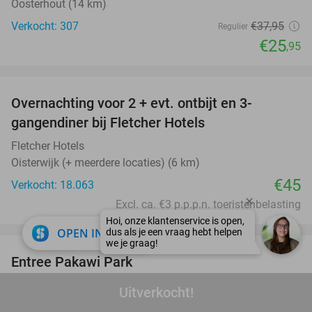
Oosterhout (14 km)
Verkocht: 307
€37
,95
Regulier
€25
,95
favorite_border
Overnachting voor 2 + evt. ontbijt en 3-
gangendiner bij Fletcher Hotels
Fletcher Hotels
Oisterwijk (+ meerdere locaties) (6 km)
€45
Verkocht: 18.063
Excl. ca. €3 p.p.p.n. toeristenbelasting
favorite_border
close
OPEN IN APP
Entree Pakawi Park
28%
Pakawi Park
8.9
star
Uitverkocht!
Olmen