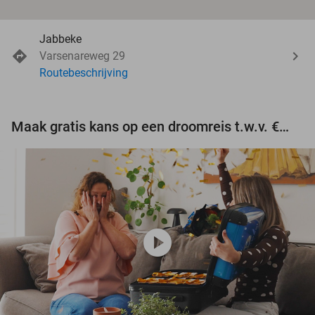
Jabbeke
Varsenareweg 29
Routebeschrijving
Maak gratis kans op een droomreis t.w.v. €3.000!
play_circle