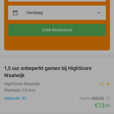
Zoek Restaurant
favorite_border
1,5 uur onbeperkt gamen bij HighScore
33%
Waalwijk
HighScore Waalwijk
9.5
star
Waalwijk (10 km)
Verkocht: 92
€20
,95
Regulier
€13
,95
favorite_border