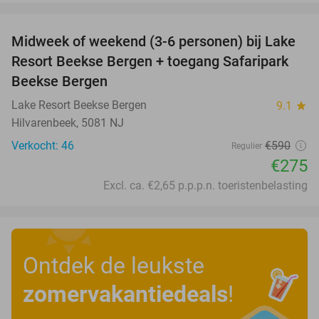
favorite_border
Midweek of weekend (3-6 personen) bij Lake
53%
Resort Beekse Bergen + toegang Safaripark
Beekse Bergen
Lake Resort Beekse Bergen
9.1
star
Hilvarenbeek, 5081 NJ
Verkocht: 46
€590
Regulier
€275
Excl. ca. €2,65 p.p.p.n. toeristenbelasting
Ontdek de leukste
zomervakantiedeals
!