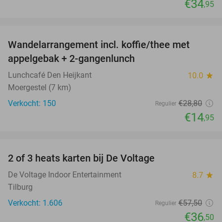
€34
,95
favorite_border
Wandelarrangement incl. koffie/thee met
48%
appelgebak + 2-gangenlunch
Lunchcafé Den Heijkant
10.0
star
Moergestel (7 km)
Verkocht: 150
€28
,80
Regulier
€14
,95
favorite_border
2 of 3 heats karten bij De Voltage
37%
De Voltage Indoor Entertainment
8.7
star
Tilburg
Verkocht: 1.606
€57
,50
Regulier
€36
,50