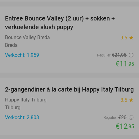
favorite_border
Entree Bounce Valley (2 uur) + sokken +
46%
verkoelende slush puppy
Bounce Valley Breda
9.6
star
Breda
Verkocht: 1.959
€21
,95
Regulier
€11
,95
favorite_border
2-gangendiner à la carte bij Happy Italy Tilburg
35%
Happy Italy Tilburg
8.5
star
Tilburg
Verkocht: 2.803
€20
Regulier
€12
,95
favorite_border