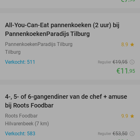
favorite_border
All-You-Can-Eat pannenkoeken (2 uur) bij
40%
PannenkoekenParadijs Tilburg
PannenkoekenParadijs Tilburg
8.9
star
Tilburg
Verkocht: 511
€19
,95
Regulier
€11
,95
favorite_border
4-, 5- of 6-gangendiner van de chef + amuse
35%
bij Roots Foodbar
Roots Foodbar
9.9
star
Hilvarenbeek (7 km)
Verkocht: 583
€53
,50
Regulier