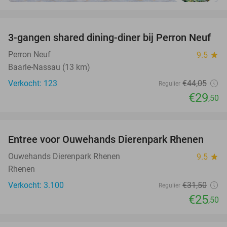
favorite_border
3-gangen shared dining-diner bij Perron Neuf
33%
Perron Neuf
9.5
star
Baarle-Nassau (13 km)
Verkocht: 123
€44
,05
Regulier
€29
,50
favorite_border
Entree voor Ouwehands Dierenpark Rhenen
19%
Ouwehands Dierenpark Rhenen
9.5
star
Rhenen
Verkocht: 3.100
€31
,50
Regulier
€25
,50
favorite_border