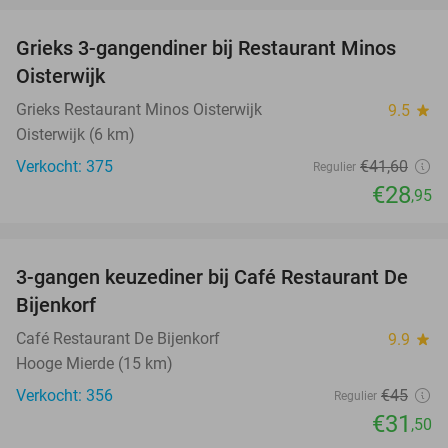
Grieks 3-gangendiner bij Restaurant Minos
30%
Oisterwijk
Grieks Restaurant Minos Oisterwijk
9.5
star
Oisterwijk (6 km)
Verkocht: 375
€41
,60
Regulier
€28
,95
favorite_border
3-gangen keuzediner bij Café Restaurant De
30%
Bijenkorf
Café Restaurant De Bijenkorf
9.9
star
Hooge Mierde (15 km)
Verkocht: 356
€45
Regulier
€31
,50