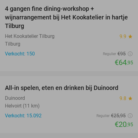
4 gangen fine dining-workshop +
32%
wijnarrangement bij Het Kookatelier in hartje
Tilburg
Het Kookatelier Tilburg
9.9
star
Tilburg
Verkocht: 150
€95
Regulier
€64
,95
favorite_border
All-in spelen, eten en drinken bij Duinoord
19%
Duinoord
9.8
star
Helvoirt (11 km)
Verkocht: 15.092
€25
,95
Regulier
€20
,95
favorite_border