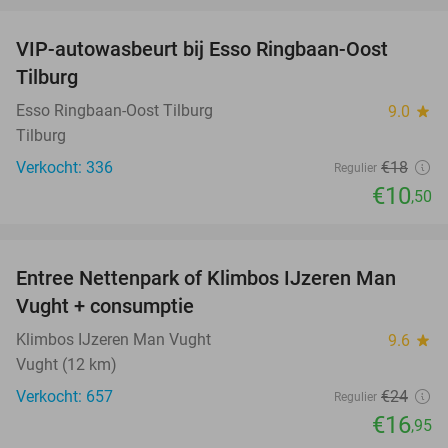
VIP-autowasbeurt bij Esso Ringbaan-Oost
42%
Tilburg
Esso Ringbaan-Oost Tilburg
9.0
star
Tilburg
Verkocht: 336
€18
Regulier
€10
,50
favorite_border
Entree Nettenpark of Klimbos IJzeren Man
29%
Vught + consumptie
Klimbos IJzeren Man Vught
9.6
star
Vught (12 km)
Verkocht: 657
€24
Regulier
€16
,95