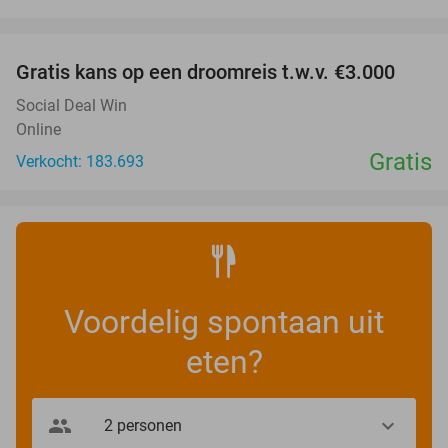
favorite_border
Gratis kans op een droomreis t.w.v. €3.000
Social Deal Win
Online
Gratis
Verkocht: 183.693
Voordelig spontaan uit
eten?