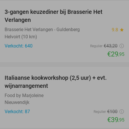
3-gangen keuzediner bij Brasserie Het
31%
Verlangen
Brasserie Het Verlangen - Guldenberg
9.8
star
Helvoirt (10 km)
Verkocht: 640
€43
,20
Regulier
€29
,95
favorite_border
Italiaanse kookworkshop (2,5 uur) + evt.
60%
wijnarrangement
Food by Marjoleine
Nieuwendijk
Verkocht: 87
€100
Regulier
€39
,95