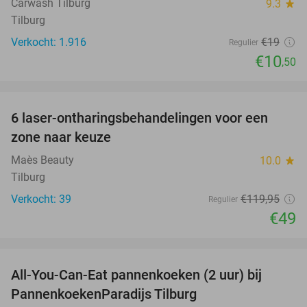
Carwash Tilburg
9.3
star
Tilburg
Verkocht: 1.916
€19
Regulier
€10
,50
favorite_border
6 laser-ontharingsbehandelingen voor een
59%
zone naar keuze
Maès Beauty
10.0
star
Tilburg
Verkocht: 39
€119
,95
Regulier
€49
favorite_border
All-You-Can-Eat pannenkoeken (2 uur) bij
40%
PannenkoekenParadijs Tilburg