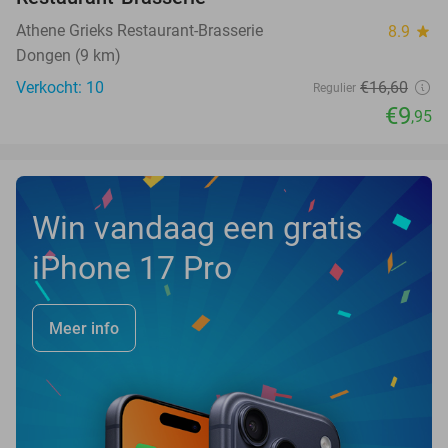
Athene Grieks Restaurant-Brasserie
8.9
star
Dongen (9 km)
Verkocht: 10
€16
,60
Regulier
€9
,95
Win vandaag een gratis
iPhone 17 Pro
Meer info