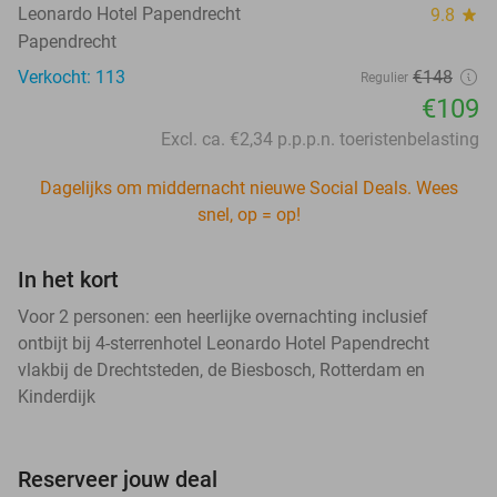
Leonardo Hotel Papendrecht
9.8
star
Papendrecht
Verkocht: 113
€148
Regulier
€109
Excl. ca. €2,34 p.p.p.n. toeristenbelasting
Dagelijks om middernacht nieuwe Social Deals. Wees
snel, op = op!
In het kort
Voor 2 personen: een heerlijke overnachting inclusief
ontbijt bij 4-sterrenhotel Leonardo Hotel Papendrecht
vlakbij de Drechtsteden, de Biesbosch, Rotterdam en
Kinderdijk
Reserveer jouw deal