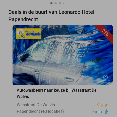
Deals in de buurt van Leonardo Hotel
Papendrecht
29%
favorite_border
Autowasbeurt naar keuze bij Wasstraat De
Walvis
Wasstraat De Walvis
9.6
star
Papendrecht (+3 locaties)
9 min.
directions_walk