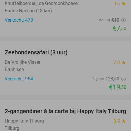
Knuffelboerderij de Goordonkhoeve
9.6
star
Baarle-Nassau (13 km)
Verkocht: 478
€10
Regulier
€7
,50
favorite_border
Zeehondensafari (3 uur)
32%
De Vrolijke Visser
7.8
star
Bruinisse
Verkocht: 954
€28
,50
Regulier
€19
,50
favorite_border
2-gangendiner à la carte bij Happy Italy Tilburg
35%
Happy Italy Tilburg
8.5
star
Tilburg