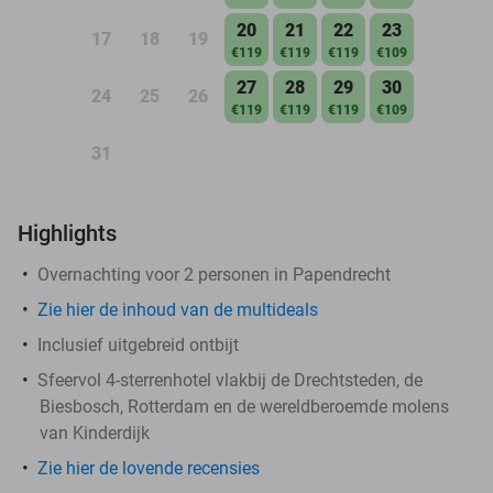
20
21
22
23
17
18
19
€119
€119
€119
€109
27
28
29
30
24
25
26
€119
€119
€119
€109
31
Highlights
Overnachting voor 2 personen in Papendrecht
Zie hier de inhoud van de multideals
Inclusief uitgebreid ontbijt
Sfeervol 4-sterrenhotel vlakbij de Drechtsteden, de
Biesbosch, Rotterdam en de wereldberoemde molens
van Kinderdijk
Zie hier de lovende recensies