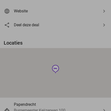
Website
Deel deze deal
Locaties
hotel
Papendrecht
Burgemeester Keijzerweg 100