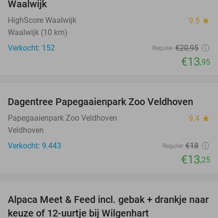
Waalwijk
HighScore Waalwijk
9.5
star
Waalwijk (10 km)
Verkocht: 152
€20
,95
Regulier
€13
,95
favorite_border
Dagentree Papegaaienpark Zoo Veldhoven
26%
Papegaaienpark Zoo Veldhoven
9.4
star
Veldhoven
Verkocht: 9.443
€18
Regulier
€13
,25
favorite_border
Alpaca Meet & Feed incl. gebak + drankje naar
43%
keuze of 12-uurtje bij Wilgenhart