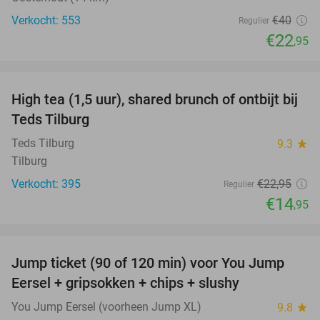
Verkocht: 553
€40
Regulier
€22
,95
favorite_border
High tea (1,5 uur), shared brunch of ontbijt bij
35%
Teds Tilburg
Teds Tilburg
9.3
star
Tilburg
Verkocht: 395
€22
,95
Regulier
€14
,95
favorite_border
Jump ticket (90 of 120 min) voor You Jump
61%
Eersel + gripsokken + chips + slushy
You Jump Eersel (voorheen Jump XL)
9.8
star