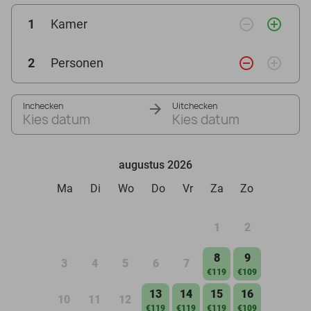
remove_circle_outline
add_circle_outline
1
Kamer
remove_circle_outline
add_circle_outline
2
Personen
Inchecken
Uitchecken
Kies datum
Kies datum
augustus 2026
Ma
Di
Wo
Do
Vr
Za
Zo
1
2
8
9
3
4
5
6
7
€119
€109
13
14
15
16
10
11
12
€119
€119
€119
€109