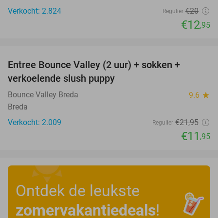
Verkocht: 2.824
€20
Regulier
€12
,95
favorite_border
Entree Bounce Valley (2 uur) + sokken +
46%
verkoelende slush puppy
Bounce Valley Breda
9.6
star
Breda
Verkocht: 2.009
€21
,95
Regulier
€11
,95
Ontdek de leukste
zomervakantiedeals
!