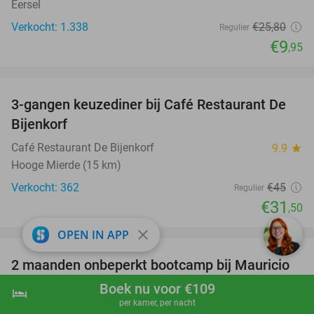
Eersel
Verkocht: 1.338
€25
,80
Regulier
€9
,95
favorite_border
3-gangen keuzediner bij Café Restaurant De
30%
Bijenkorf
Café Restaurant De Bijenkorf
9.9
star
Hooge Mierde (15 km)
Verkocht: 362
€45
Regulier
€31
,50
favorite_border
close
OPEN IN APP
2 maanden onbeperkt bootcamp bij Mauricio
82%
Franklin PT
Boek nu voor €109
hotel
shopping_cart
Boek nu
navigate_next
per kamer, per nacht
Mauricio Franklin PT