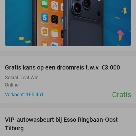
favorite_border
Gratis kans op een droomreis t.w.v. €3.000
Social Deal Win
Online
Gratis
Verkocht: 185.451
favorite_border
VIP-autowasbeurt bij Esso Ringbaan-Oost
42%
Tilburg