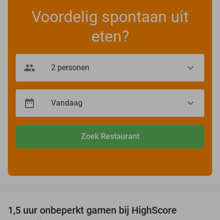
Voordelig spontaan uit
eten?
Zoek Restaurant
favorite_border
1,5 uur onbeperkt gamen bij HighScore
33%