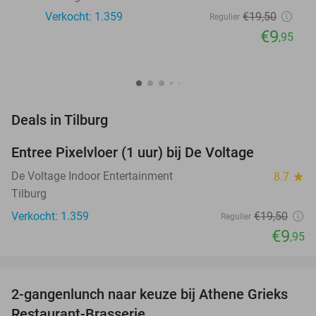
Verkocht: 1.359
€19
,50
Regulier
€9
,95
favorite_border
Deals in Tilburg
Entree Pixelvloer (1 uur) bij De Voltage
49%
De Voltage Indoor Entertainment
8.7
star
Tilburg
Verkocht: 1.359
€19
,50
Regulier
€9
,95
favorite_border
2-gangenlunch naar keuze bij Athene Grieks
40%
NEW
Restaurant-Brasserie
TODAY