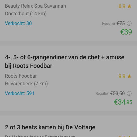
Beauty Relax Spa Savannah
8.9
star
Oosterhout (14 km)
Verkocht: 30
€75
Regulier
€39
favorite_border
4-, 5- of 6-gangendiner van de chef + amuse
35%
bij Roots Foodbar
Roots Foodbar
9.9
star
Hilvarenbeek (7 km)
Verkocht: 591
€53
,50
Regulier
€34
,95
favorite_border
2 of 3 heats karten bij De Voltage
37%