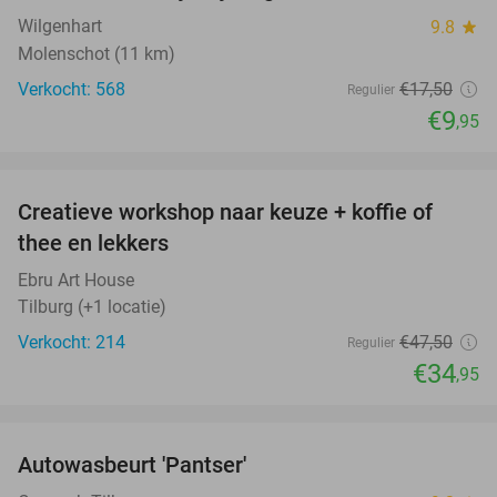
Wilgenhart
9.8
star
Molenschot (11 km)
Verkocht: 568
€17
,50
Regulier
€9
,95
favorite_border
Creatieve workshop naar keuze + koffie of
26%
thee en lekkers
Ebru Art House
Tilburg (+1 locatie)
Verkocht: 214
€47
,50
Regulier
€34
,95
favorite_border
Autowasbeurt 'Pantser'
45%