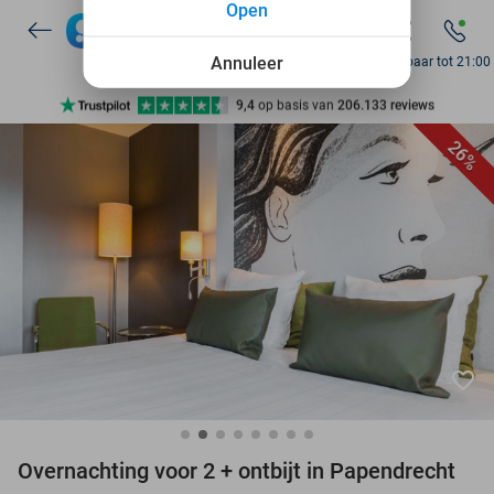
Open
7 dagen per week beschikbaar
10+ miljoen leden
Annuleer
Bereikbaar tot 21:00
9,4
op basis van
206.133 reviews
Ontdek 15.000+ deals
26%
7 dagen per week beschikbaar
10+ miljoen leden
favorite_border
Overnachting voor 2 + ontbijt in Papendrecht