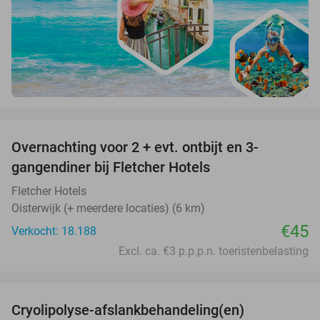
favorite_border
Overnachting voor 2 + evt. ontbijt en 3-
gangendiner bij Fletcher Hotels
Fletcher Hotels
Oisterwijk (+ meerdere locaties) (6 km)
€45
Verkocht: 18.188
Excl. ca. €3 p.p.p.n. toeristenbelasting
favorite_border
Cryolipolyse-afslankbehandeling(en)
48%