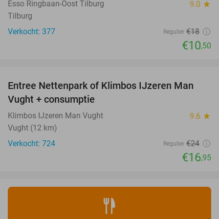
Esso Ringbaan-Oost Tilburg
9.0
star
Tilburg
Verkocht: 377
€18
Regulier
€10
,50
favorite_border
Entree Nettenpark of Klimbos IJzeren Man
29%
Vught + consumptie
Klimbos IJzeren Man Vught
9.6
star
Vught (12 km)
Verkocht: 724
€24
Regulier
€16
,95