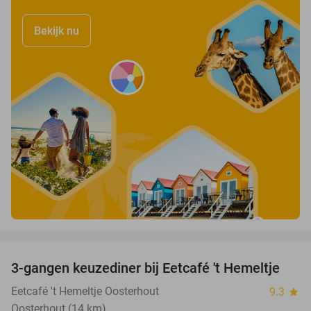
Bekijk nu
favorite_border
3-gangen keuzediner bij Eetcafé 't Hemeltje
43%
Eetcafé 't Hemeltje Oosterhout
9.3
star
Oosterhout (14 km)