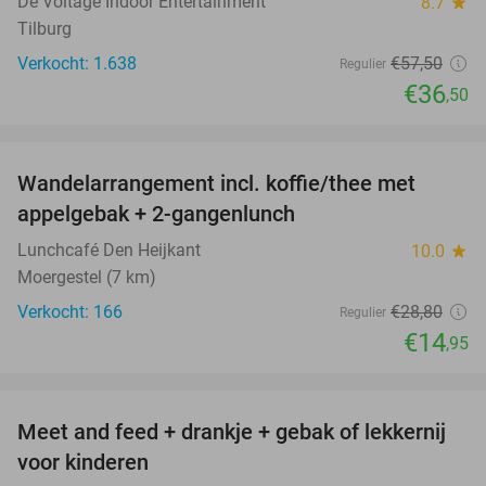
De Voltage Indoor Entertainment
8.7
star
Tilburg
Verkocht: 1.638
€57
,50
Regulier
€36
,50
favorite_border
Wandelarrangement incl. koffie/thee met
48%
appelgebak + 2-gangenlunch
Lunchcafé Den Heijkant
10.0
star
Moergestel (7 km)
Verkocht: 166
€28
,80
Regulier
€14
,95
favorite_border
Meet and feed + drankje + gebak of lekkernij
25%
voor kinderen