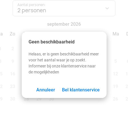
Aantal personen:
2 personen
september 2026
Za
Zo
Ma
Di
Wo
Do
Vr
Za
Zo
Ma
Geen beschikbaarheid
1
2
1
2
3
4
5
6
Helaas, er is geen beschikbaarheid meer
voor het aantal waar je op zoekt.
8
9
7
8
9
10
11
12
13
5
Informeer bij onze klantenservice naar
de mogelijkheden
5
16
14
15
16
17
18
19
20
12
1
2
23
21
22
23
24
25
26
27
19
2
Annuleer
Bel klantenservice
9
30
28
29
30
26
2