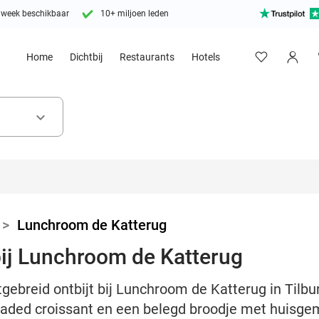
 week beschikbaar
10+ miljoen leden
Home
Dichtbij
Restaurants
Hotels
keyboard_arrow_down
>
Lunchroom de Katterug
 bij Lunchroom de Katterug
tgebreid ontbijt bij Lunchroom de Katterug in Tilbu
loaded croissant en een belegd broodje met huisg