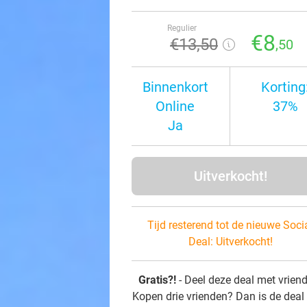
Regulier
€8
€13
,50
,50
Binnenkort
Korting
Online
37%
Ja
Uitverkocht!
Tijd resterend tot de nieuwe Soci
Deal:
Uitverkocht!
Gratis?!
- Deel deze deal met vrien
Kopen drie vrienden? Dan is de deal