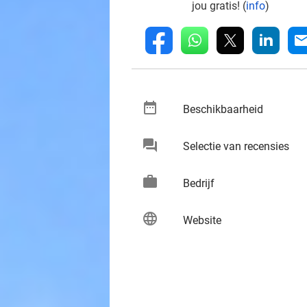
jou gratis! (
info
)
whatsapp
linkedin
fb
mai
date_range
keybo
Beschikbaarheid
chat
keybo
Selectie van recensies
work
keybo
Bedrijf
language
keybo
Website