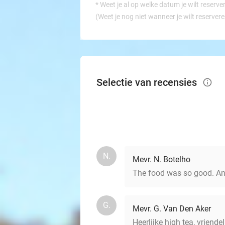
*
Weet je al op welke datum je wilt reserve
(Weet je nog niet wanneer je wilt reserver
Selectie van recensies
info_outlined
N.
Mevr. N. Botelho
The food was so good. An
G.
Mevr. G. Van Den Aker
Heerlijke high tea, vriendel