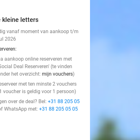
 kleine letters
dig vanaf moment van aankoop t/m
jul 2026
erveren:
a aankoop online reserveren met
Social Deal Reserveren' (te vinden
nder het overzicht:
mijn vouchers
)
eserveer met ten minste 2 vouchers
1 voucher is geldig voor 1 persoon)
gen over de deal? Bel:
+31 88 205 05
f WhatsApp met:
+31 88 205 05 05