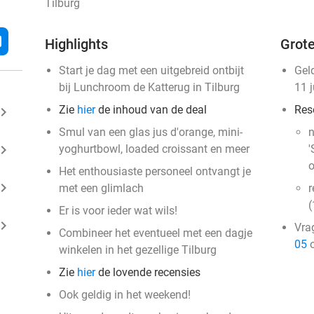
Tilburg
l
Highlights
Grote
Start je dag met een uitgebreid ontbijt
Gel
bij Lunchroom de Katterug in Tilburg
11 
Zie
hier
de inhoud van de deal
Res
ard_arrow_right
Smul van een glas jus d'orange, mini-
n
ard_arrow_right
yoghurtbowl, loaded croissant en meer
'
o
Het enthousiaste personeel ontvangt je
ard_arrow_right
met een glimlach
r
(
Er is voor ieder wat wils!
ard_arrow_right
Vra
Combineer het eventueel met een dagje
05
o
winkelen in het gezellige Tilburg
Zie
hier
de lovende recensies
Ook geldig in het weekend!