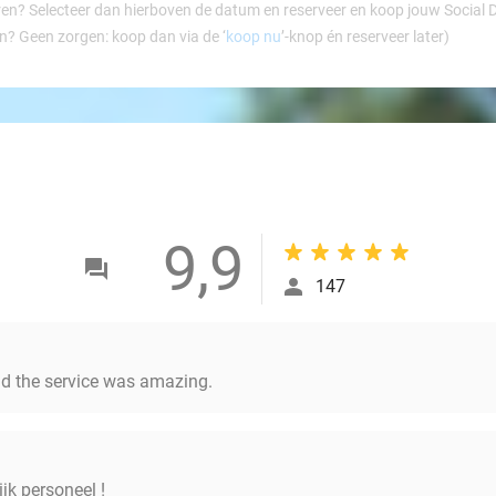
ren? Selecteer dan hierboven de datum en reserveer en koop jouw Social Dea
en? Geen zorgen: koop dan via de ‘
koop nu
’-knop én reserveer later)
9,9
147
d the service was amazing.
ijk personeel !