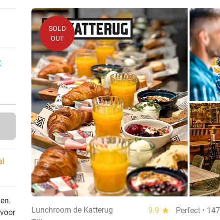
SOLD
OUT
:
al
den.
Lunchroom de Katterug
9.9
star
Perfect • 14
 voor