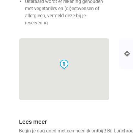
Uiteraard wordt er rekening gehouden
met vegetariërs en (di)eetwensen of
allergieën, vermeld deze bij je
reservering
food
Lees meer
Begin je dag goed met een heerlijk ontbijt! Bij Lunchro