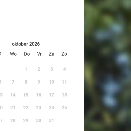
 leer meer over hun natuurlijke
t jij kunt doen om hen te
oktober 2026
Di
Wo
Do
Vr
Za
Zo
1
2
3
4
6
7
8
9
10
11
3
14
15
16
17
18
0
21
22
23
24
25
7
28
29
30
31