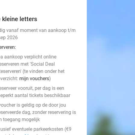
 kleine letters
dig vanaf moment van aankoop t/m
sep 2026
erveren:
a aankoop verplicht online
eserveren met 'Social Deal
eserveren' (te vinden onder het
verzicht:
mijn vouchers
)
eserveer vooruit, per dag is een
eperkt aantal tickets beschikbaar
voucher is geldig op de door jou
serveerde dag, zonder reservering is
n toegang mogelijk
lusief eventuele parkeerkosten (€9