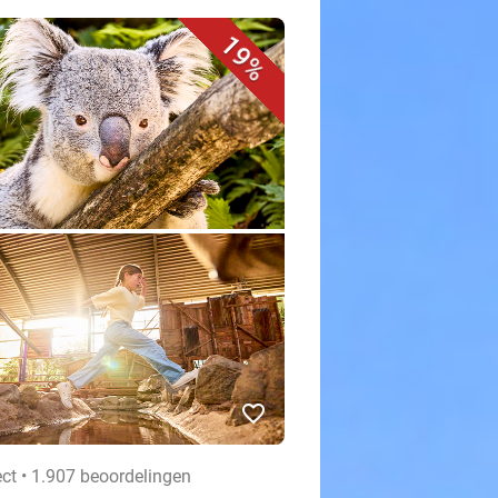
19%
favorite_border
ect • 1.907 beoordelingen