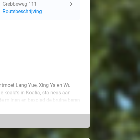
Grebbeweg 111
Routebeschrijving
ntmoet Lang Yue, Xing Ya en Wu
 koala’s in Koalia, sta neus aan
n de mijnen en bespied de bruine beren
e speeljungle RavotAapia, klim langs
si of spring zo hoog als een
e. Geniet van heerlijke
che Pandasia en ga langs bij de
amboo Bill.