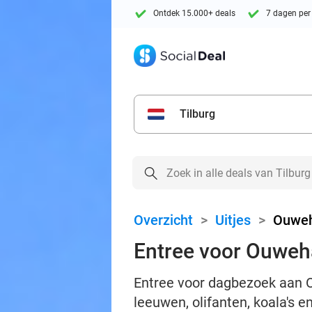
Ontdek 15.000+ deals
7 dagen per
Tilburg
Overzicht
>
Uitjes
>
Ouweh
Entree voor Ouweh
Entree voor dagbezoek aan O
leeuwen, olifanten, koala's 