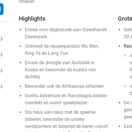
Rhenen
l
Highlights
Grote
Entree voor dagbezoek aan Ouwehands
Gel
Dierenpark
30 
ard_arrow_right
Ontmoet de reuzenpanda's Wu Wen,
Res
Xing Ya en Lang Yue
ard_arrow_right
n
Ervaar de droogte van Australië in
r
Koalia en bewonder de koala's van
R
ard_arrow_right
dichtbij
o
ard_arrow_right
Bewonder ook de Afrikaanse olifanten
r
b
Gorilla Adventure en RavotAapia bieden
overdekt en warm speelplezier
De 
gere
Sta neus aan neus met de speelse
gee
ijsberen, bewonder de unieke
nevelpanters en bespied de beren vanuit
Exc