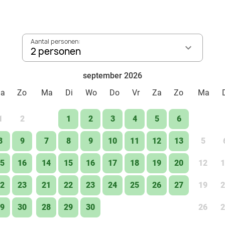
Ontmoet de meest prachtige dieren van heel dichtbij en
leefgebied, de bedreiging van wilde soortgenoten en wa
Aantal personen:
beschermen.
2 personen
september 2026
Za
Zo
Ma
Di
Wo
Do
Vr
Za
Zo
Ma
1
2
1
2
3
4
5
6
8
9
7
8
9
10
11
12
13
5
5
16
14
15
16
17
18
19
20
12
1
2
23
21
22
23
24
25
26
27
19
2
9
30
28
29
30
26
2