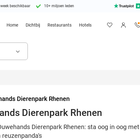
 week beschikbaar
10+ miljoen leden
Home
Dichtbij
Restaurants
Hotels
keyboard_arrow_down
ands Dierenpark Rhenen
ands Dierenpark Rhenen
uwehands Dierenpark Rhenen: sta oog in oog met di
en reuzenpanda's