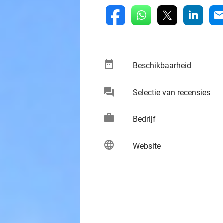
whatsapp
linkedin
fb
mai
date_range
keybo
Beschikbaarheid
chat
keybo
Selectie van recensies
work
keybo
Bedrijf
language
keybo
Website