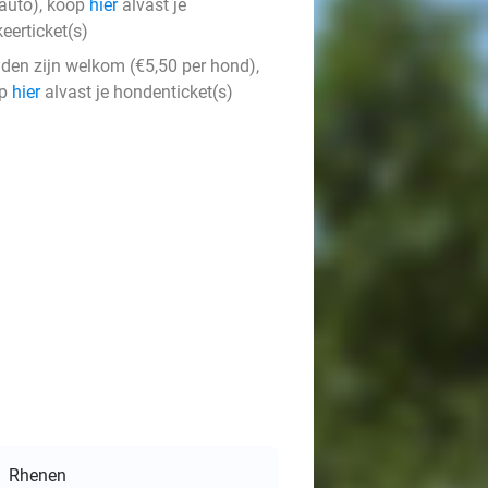
 auto), koop
hier
alvast je
eerticket(s)
den zijn welkom (€5,50 per hond),
op
hier
alvast je hondenticket(s)
Rhenen