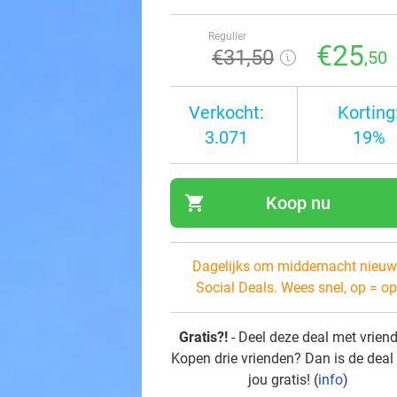
Regulier
€25
€31
,50
,50
Verkocht:
Korting
3.071
19%
shopping_cart
Koop nu
navi
Dagelijks om middernacht nieuw
Social Deals. Wees snel, op = op
Gratis?!
- Deel deze deal met vrien
Kopen drie vrienden? Dan is de deal
jou gratis! (
info
)