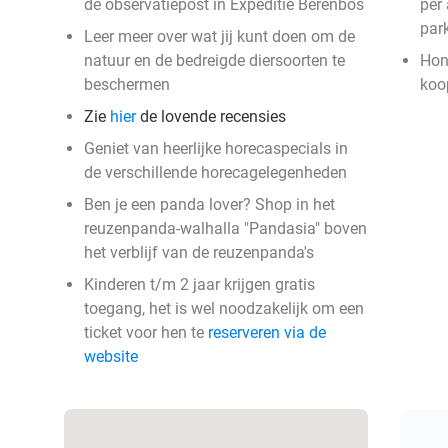
de observatiepost in Expeditie Berenbos
per
park
Leer meer over wat jij kunt doen om de
natuur en de bedreigde diersoorten te
Hon
beschermen
ko
Zie
hier
de lovende recensies
Geniet van heerlijke horecaspecials in
de verschillende horecagelegenheden
Ben je een panda lover? Shop in het
reuzenpanda-walhalla "Pandasia" boven
het verblijf van de reuzenpanda's
Kinderen t/m 2 jaar krijgen gratis
toegang, het is wel noodzakelijk om een
ticket voor hen te
reserveren via de
website