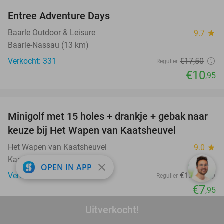
Entree Adventure Days
37%
Baarle Outdoor & Leisure
9.7
star
Baarle-Nassau (13 km)
Verkocht: 331
€17
,50
Regulier
€10
,95
favorite_border
Minigolf met 15 holes + drankje + gebak naar
41%
keuze bij Het Wapen van Kaatsheuvel
Het Wapen van Kaatsheuvel
9.0
star
Kaatsheuvel (9 km)
close
OPEN IN APP
Verkocht: 754
€13
,45
Regulier
€7
,95
Uitverkocht!