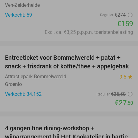
Ven-Zelderheide
Verkocht: 59
€274
Regulier
€159
Excl. ca. €3,25 p.p.p.n. toeristenbelasting
favorite_border
Entreeticket voor Bommelwereld + patat +
23%
snack + frisdrank of koffie/thee + appelgebak
Attractiepark Bommelwereld
9.5
star
Groenlo
Verkocht: 34.152
€35
,50
Regulier
€27
,50
favorite_border
4 gangen fine dining-workshop +
32%
wijnarrangement bij Het Kookatelier in hartje