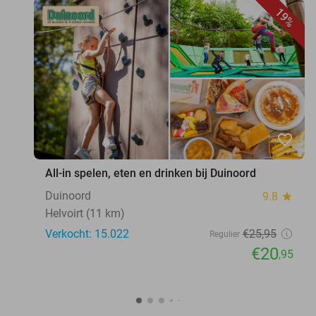
19%
favorite_border
All-in spelen, eten en drinken bij Duinoord
Duinoord
9.8
star
Helvoirt (11 km)
Verkocht: 15.022
€25
,95
Regulier
€20
,95