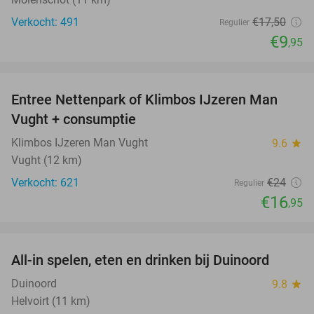
Verkocht: 491
€17
,50
Regulier
€9
,95
favorite_border
Entree Nettenpark of Klimbos IJzeren Man
29%
Vught + consumptie
Klimbos IJzeren Man Vught
9.6
star
Vught (12 km)
Verkocht: 621
€24
Regulier
€16
,95
favorite_border
All-in spelen, eten en drinken bij Duinoord
19%
Duinoord
9.8
star
Helvoirt (11 km)