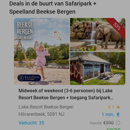
Deals in de buurt van Safaripark +
Speelland Beekse Bergen
53%
favorite_border
Midweek of weekend (3-6 personen) bij Lake
Resort Beekse Bergen + toegang Safaripark
Beekse Bergen
Lake Resort Beekse Bergen
9.1
star
Hilvarenbeek, 5081 NJ
1 min.
directions_walk
Verkocht: 35
€590
Regulier