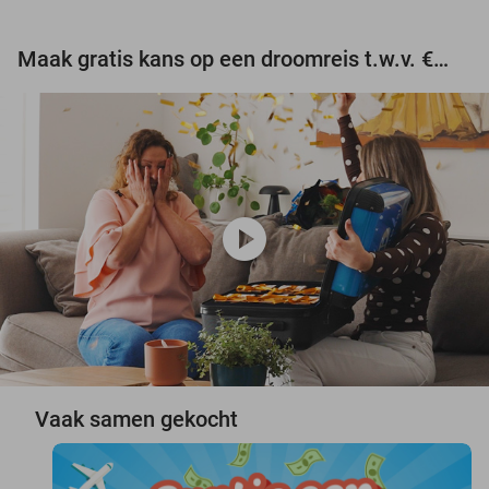
Maak gratis kans op een droomreis t.w.v. €3.000!
play_circle
Vaak samen gekocht