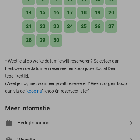
14
15
16
17
18
19
20
21
22
23
24
25
26
27
28
29
30
*
Weet je al op welke datum je wilt reserveren? Selecteer dan
hierboven de datum en reserveer en koop jouw Social Deal
tegelijkertijd.
(Weet je nog niet wanneer je wilt reserveren? Geen zorgen: koop
dan via de ‘
koop nu
’-knop én reserveer later)
Meer informatie
Bedrijfspagina