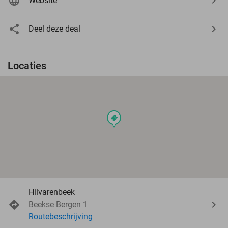
Website
Deel deze deal
Locaties
events
Hilvarenbeek
Beekse Bergen 1
Routebeschrijving