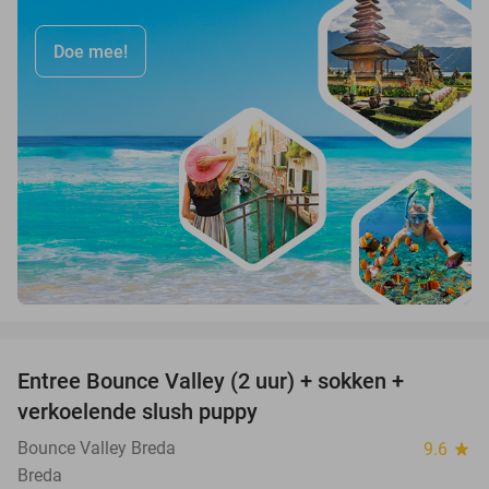
Doe mee!
favorite_border
Entree Bounce Valley (2 uur) + sokken +
46%
verkoelende slush puppy
Bounce Valley Breda
9.6
star
Breda