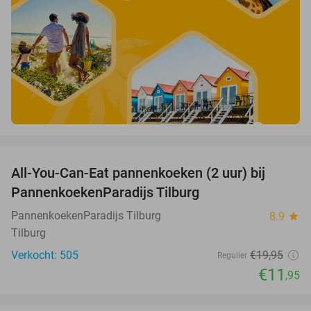
favorite_border
All-You-Can-Eat pannenkoeken (2 uur) bij
40%
PannenkoekenParadijs Tilburg
PannenkoekenParadijs Tilburg
8.9
star
Tilburg
Verkocht: 505
€19
,95
Regulier
€11
,95
favorite_border