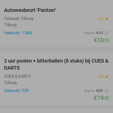
Autowasbeurt 'Pantser'
45%
Carwash Tilburg
9.3
star
Tilburg
Verkocht: 1.884
€19
Regulier
€10
,50
favorite_border
2 uur poolen + bitterballen (8 stuks) bij CUES &
50%
DARTS
CUES & DARTS
9.8
star
Tilburg
Verkocht: 529
€39
Regulier
€19
,50
favorite_border