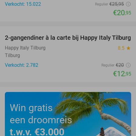
Verkocht: 15.022
€25
,95
Regulier
€20
,95
favorite_border
2-gangendiner à la carte bij Happy Italy Tilburg
35%
Happy Italy Tilburg
8.5
star
Tilburg
Verkocht: 2.782
€20
Regulier
€12
,95
Win gratis
een droomreis
t.w.v. €3.000