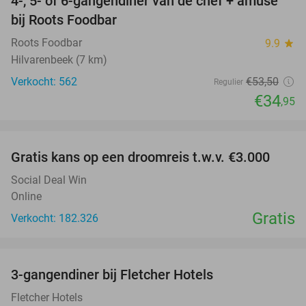
4-, 5- of 6-gangendiner van de chef + amuse
35%
bij Roots Foodbar
Roots Foodbar
9.9
star
Hilvarenbeek (7 km)
Verkocht: 562
€53
,50
Regulier
€34
,95
favorite_border
Gratis kans op een droomreis t.w.v. €3.000
Social Deal Win
Online
Gratis
Verkocht: 182.326
favorite_border
3-gangendiner bij Fletcher Hotels
42%
Fletcher Hotels