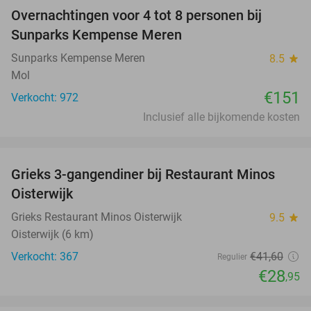
Overnachtingen voor 4 tot 8 personen bij
Sunparks Kempense Meren
Sunparks Kempense Meren
8.5
star
Mol
€151
Verkocht: 972
Inclusief alle bijkomende kosten
favorite_border
Grieks 3-gangendiner bij Restaurant Minos
30%
Oisterwijk
Grieks Restaurant Minos Oisterwijk
9.5
star
Oisterwijk (6 km)
Verkocht: 367
€41
,60
Regulier
€28
,95
favorite_border