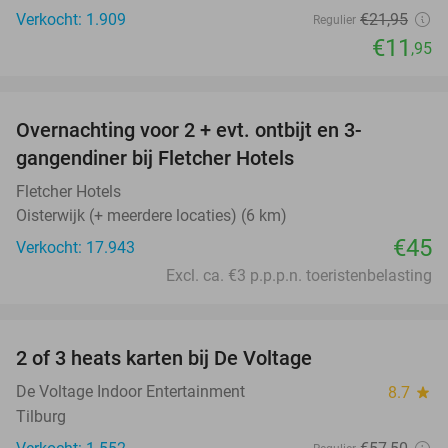
Verkocht: 1.909
€21
,95
Regulier
€11
,95
favorite_border
Overnachting voor 2 + evt. ontbijt en 3-
gangendiner bij Fletcher Hotels
Fletcher Hotels
Oisterwijk (+ meerdere locaties) (6 km)
€45
Verkocht: 17.943
Excl. ca. €3 p.p.p.n. toeristenbelasting
favorite_border
2 of 3 heats karten bij De Voltage
37%
De Voltage Indoor Entertainment
8.7
star
Tilburg