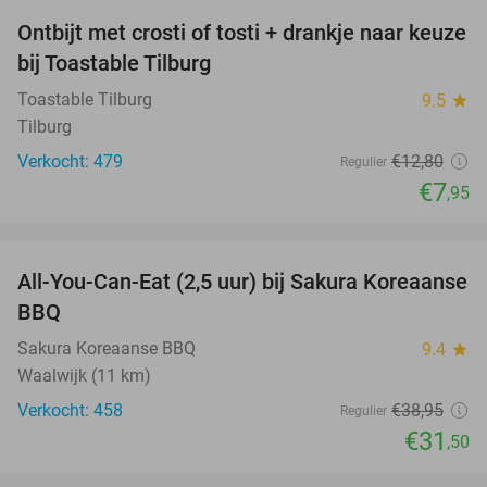
Ontbijt met crosti of tosti + drankje naar keuze
38%
bij Toastable Tilburg
Toastable Tilburg
9.5
star
Tilburg
Verkocht: 479
€12
,80
Regulier
€7
,95
favorite_border
All-You-Can-Eat (2,5 uur) bij Sakura Koreaanse
19%
BBQ
Sakura Koreaanse BBQ
9.4
star
Waalwijk (11 km)
Verkocht: 458
€38
,95
Regulier
€31
,50
favorite_border