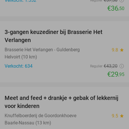
Verkocht: 1.552
€57
,50
Regulier
€36
,50
favorite_border
3-gangen keuzediner bij Brasserie Het
31%
Verlangen
Brasserie Het Verlangen - Guldenberg
9.8
star
Helvoirt (10 km)
Verkocht: 634
€43
,20
Regulier
€29
,95
favorite_border
Meet and feed + drankje + gebak of lekkernij
25%
voor kinderen
Knuffelboerderij de Goordonkhoeve
9.5
star
Baarle-Nassau (13 km)