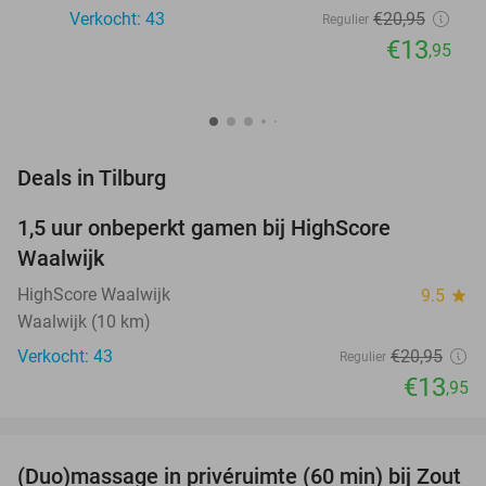
Verkocht: 43
€20
,95
Regulier
€13
,95
favorite_border
Deals in Tilburg
1,5 uur onbeperkt gamen bij HighScore
33%
NEW
Waalwijk
TODAY
HighScore Waalwijk
9.5
star
Waalwijk (10 km)
Verkocht: 43
€20
,95
Regulier
€13
,95
favorite_border
(Duo)massage in privéruimte (60 min) bij Zout
49%