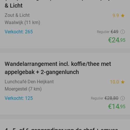
& Licht
Zout & Licht
9.9
star
Waalwijk (11 km)
Verkocht: 265
€49
Regulier
€24
,95
favorite_border
Wandelarrangement incl. koffie/thee met
48%
appelgebak + 2-gangenlunch
Lunchcafé Den Heijkant
10.0
star
Moergestel (7 km)
Verkocht: 125
€28
,80
Regulier
€14
,95
favorite_border