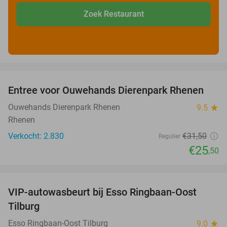
Zoek Restaurant
favorite_border
Entree voor Ouwehands Dierenpark Rhenen
19%
Ouwehands Dierenpark Rhenen
9.5
star
Rhenen
Verkocht: 2.830
€31
,50
Regulier
€25
,50
favorite_border
VIP-autowasbeurt bij Esso Ringbaan-Oost
42%
Tilburg
Esso Ringbaan-Oost Tilburg
9.0
star