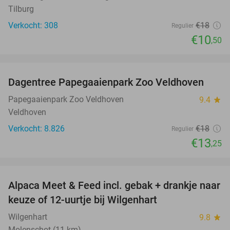
Tilburg
Verkocht: 308
€18
Regulier
€10
,50
favorite_border
Dagentree Papegaaienpark Zoo Veldhoven
26%
Papegaaienpark Zoo Veldhoven
9.4
star
Veldhoven
Verkocht: 8.826
€18
Regulier
€13
,25
favorite_border
Alpaca Meet & Feed incl. gebak + drankje naar
43%
keuze of 12-uurtje bij Wilgenhart
Wilgenhart
9.8
star
Molenschot (11 km)