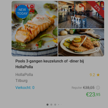
37%
NEW
TODAY
favorite_border
Pools 3-gangen keuzelunch of -diner bij
HollaPolla
HollaPolla
9.2
star
Tilburg
Verkocht: 0
€38
,05
Regulier
€23
,95