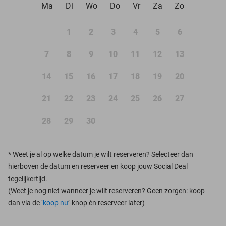
Ma
Di
Wo
Do
Vr
Za
Zo
1
2
3
4
5
6
7
8
9
10
11
12
13
14
15
16
17
18
19
20
21
22
23
24
25
26
27
28
29
30
*
Weet je al op welke datum je wilt reserveren? Selecteer dan
hierboven de datum en reserveer en koop jouw Social Deal
tegelijkertijd.
(Weet je nog niet wanneer je wilt reserveren? Geen zorgen: koop
dan via de ‘
koop nu
’-knop én reserveer later)