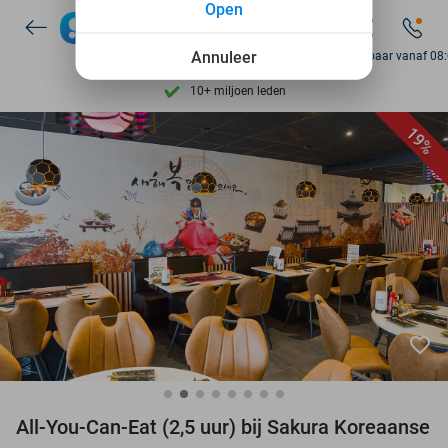
Open
7 dagen per week beschikbaar
10+ miljoen leden
Annuleer
Bereikbaar vanaf 08
9,4
op basis van
206.257 reviews
Ontdek 15.000+ deals
19%
7 dagen per week beschikbaar
10+ miljoen leden
favorite_border
All-You-Can-Eat (2,5 uur) bij Sakura Koreaanse