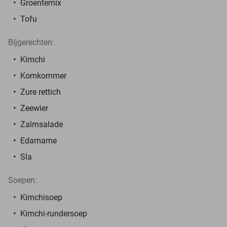
Groentemix
Tofu
Bijgerechten:
Kimchi
Komkommer
Zure rettich
Zeewier
Zalmsalade
Edamame
Sla
Soepen:
Kimchisoep
Kimchi-rundersoep