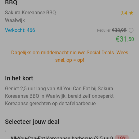
BBQ
Sakura Koreaanse BBQ
9.4
star
Waalwijk
Verkocht: 466
€38
,95
Regulier
€31
,50
Dagelijks om middernacht nieuwe Social Deals. Wees
snel, op = op!
In het kort
Geniet 2,5 uur lang van All-You-Can-Eat bij Sakura
Koreaanse BBQ in Waalwijk: bereid zelf onbeperkt
Koreaanse gerechten op de tafelbarbecue
Selecteer jouw deal
All-You-Can-Eat Koreaanse barbecue (2,5 uur)
19%