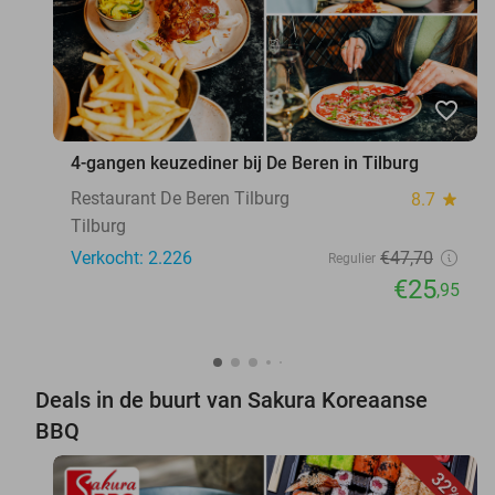
favorite_border
4-gangen keuzediner bij De Beren in Tilburg
Restaurant De Beren Tilburg
8.7
star
Tilburg
Verkocht: 2.226
€47
,70
Regulier
€25
,95
Deals in de buurt van Sakura Koreaanse
BBQ
32%