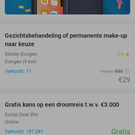
favorite_border
Gezichtsbehandeling of permanente make-up
64%
naar keuze
Skinity Dongen
8.9
star
Dongen (9 km)
Verkocht: 11
€80
Regulier
€29
favorite_border
Gratis kans op een droomreis t.w.v. €3.000
Social Deal Win
Online
Gratis
Verkocht: 187.041