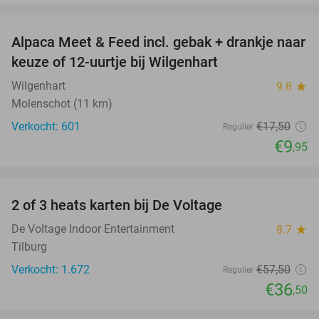
favorite_border
Alpaca Meet & Feed incl. gebak + drankje naar
43%
keuze of 12-uurtje bij Wilgenhart
Wilgenhart
9.8
star
Molenschot (11 km)
Verkocht: 601
€17
,50
Regulier
€9
,95
favorite_border
2 of 3 heats karten bij De Voltage
37%
De Voltage Indoor Entertainment
8.7
star
Tilburg
Verkocht: 1.672
€57
,50
Regulier
€36
,50
favorite_border