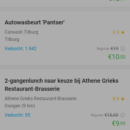
favorite_border
Autowasbeurt 'Pantser'
45%
Carwash Tilburg
9.3
star
Tilburg
Verkocht: 1.942
€19
Regulier
€10
,50
favorite_border
2-gangenlunch naar keuze bij Athene Grieks
40%
Restaurant-Brasserie
Athene Grieks Restaurant-Brasserie
8.9
star
Dongen (9 km)
Verkocht: 55
€16
,60
Regulier
€9
,95