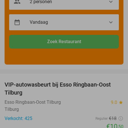
Zoek Restaurant
favorite_border
VIP-autowasbeurt bij Esso Ringbaan-Oost
42%
Tilburg
Esso Ringbaan-Oost Tilburg
9.0
star
Tilburg
Verkocht: 425
€18
Regulier
€10
,50