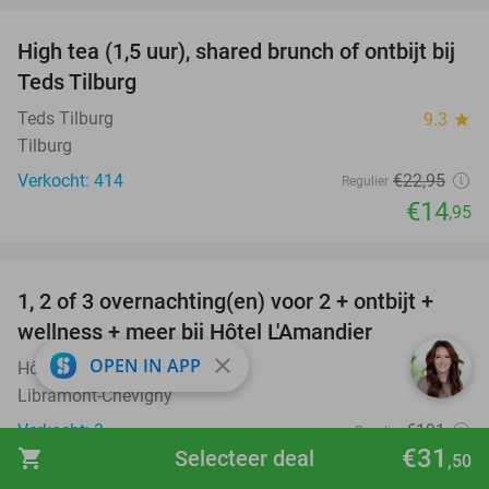
High tea (1,5 uur), shared brunch of ontbijt bij
35%
Teds Tilburg
Teds Tilburg
9.3
star
Tilburg
Verkocht: 414
€22
,95
Regulier
€14
,95
favorite_border
1, 2 of 3 overnachting(en) voor 2 + ontbijt +
32%
NEW
wellness + meer bij Hôtel L'Amandier
TODAY
close
OPEN IN APP
Hôtel L'Amandier
9.9
star
Libramont-Chevigny
Verkocht: 3
€191
Regulier
€31
shopping_cart
Selecteer deal
€129
,50