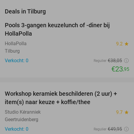
favorite_border
Deals in Tilburg
Pools 3-gangen keuzelunch of -diner bij
37%
NEW
HollaPolla
TODAY
HollaPolla
9.2
star
Tilburg
Verkocht: 0
€38
,05
Regulier
€23
,95
favorite_border
Workshop keramiek beschilderen (2 uur) +
43%
NEW
item(s) naar keuze + koffie/thee
TODAY
Studio Kéranniek
9.7
star
Geertruidenberg
Verkocht: 0
€49
,95
Regulier