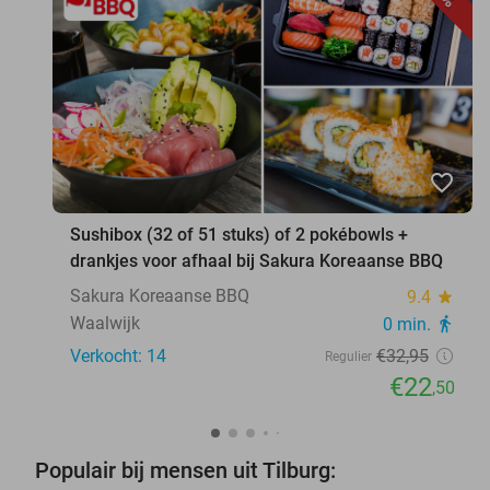
favorite_border
Sushibox (32 of 51 stuks) of 2 pokébowls +
drankjes voor afhaal bij Sakura Koreaanse BBQ
Sakura Koreaanse BBQ
9.4
star
Waalwijk
0 min.
directions_walk
Verkocht: 14
€32
,95
Regulier
€22
,50
Populair bij mensen uit Tilburg: