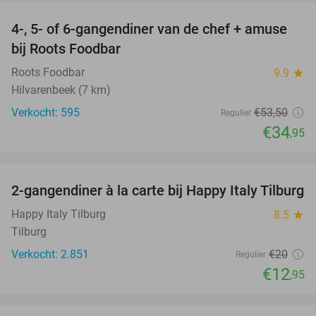
4-, 5- of 6-gangendiner van de chef + amuse
35%
bij Roots Foodbar
Roots Foodbar
9.9
star
Hilvarenbeek (7 km)
Verkocht: 595
€53
,50
Regulier
€34
,95
favorite_border
2-gangendiner à la carte bij Happy Italy Tilburg
35%
Happy Italy Tilburg
8.5
star
Tilburg
Verkocht: 2.851
€20
Regulier
€12
,95