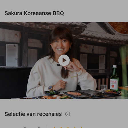
Sakura Koreaanse BBQ
play_circle
Selectie van recensies
info_outlined