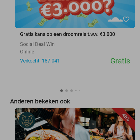
favorite_border
Gratis kans op een droomreis t.w.v. €3.000
Social Deal Win
Online
Gratis
Verkocht: 187.041
Anderen bekeken ook
46%