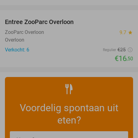
favorite_border
Entree ZooParc Overloon
34%
NEW
TODAY
ZooParc Overloon
9.7
star
Overloon
Verkocht: 6
€25
Regulier
€16
,50
Voordelig spontaan uit
eten?