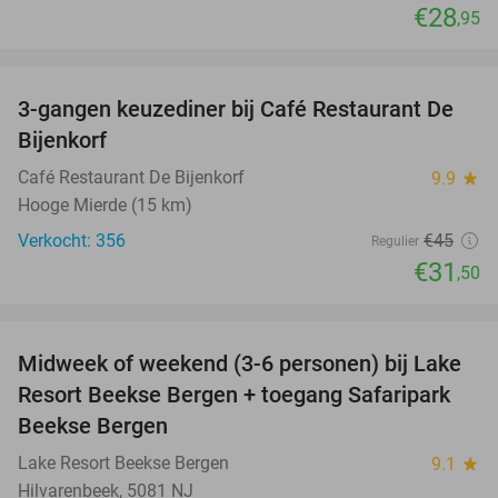
€28
,95
favorite_border
3-gangen keuzediner bij Café Restaurant De
30%
Bijenkorf
Café Restaurant De Bijenkorf
9.9
star
Hooge Mierde (15 km)
Verkocht: 356
€45
Regulier
€31
,50
favorite_border
Midweek of weekend (3-6 personen) bij Lake
53%
Resort Beekse Bergen + toegang Safaripark
Beekse Bergen
Lake Resort Beekse Bergen
9.1
star
Hilvarenbeek, 5081 NJ