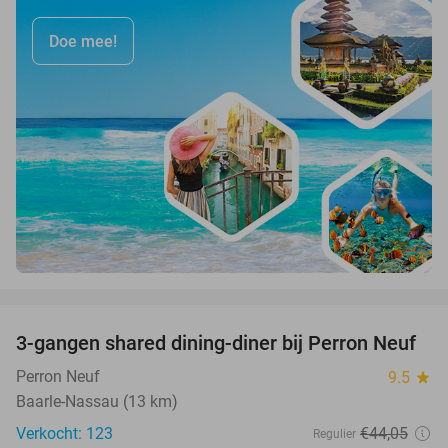
Doe mee!
favorite_border
3-gangen shared dining-diner bij Perron Neuf
33%
Perron Neuf
9.5
star
Baarle-Nassau (13 km)
Verkocht: 123
€44
,05
Regulier