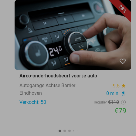
28%
favorite_border
Airco-onderhoudsbeurt voor je auto
Autogarage Achtse Barrier
9.5
star
Eindhoven
0 min.
directions_walk
Verkocht: 50
€110
Regulier
€79