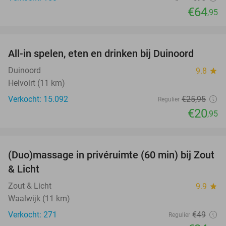
€64
,95
favorite_border
All-in spelen, eten en drinken bij Duinoord
19%
Duinoord
9.8
star
Helvoirt (11 km)
Verkocht: 15.092
€25
,95
Regulier
€20
,95
favorite_border
(Duo)massage in privéruimte (60 min) bij Zout
49%
& Licht
Zout & Licht
9.9
star
Waalwijk (11 km)
Verkocht: 271
€49
Regulier