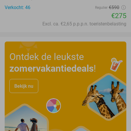
Verkocht: 46
€590
Regulier
€275
Excl. ca. €2,65 p.p.p.n. toeristenbelasting
Ontdek de leukste
zomervakantiedeals
!
Bekijk nu