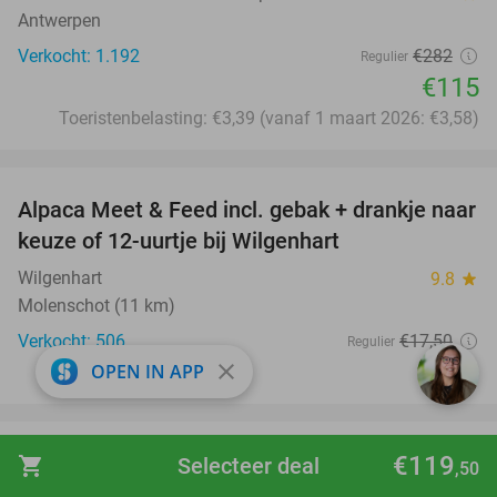
Antwerpen
Verkocht: 1.192
€282
Regulier
€115
Toeristenbelasting: €3,39 (vanaf 1 maart 2026: €3,58)
favorite_border
Alpaca Meet & Feed incl. gebak + drankje naar
43%
keuze of 12-uurtje bij Wilgenhart
Wilgenhart
9.8
star
Molenschot (11 km)
Verkocht: 506
€17
,50
Regulier
€9
close
OPEN IN APP
,95
favorite_border
Minigolf met 15 holes + drankje + gebak naar
€119
41%
shopping_cart
Selecteer deal
,50
keuze bij Het Wapen van Kaatsheuvel