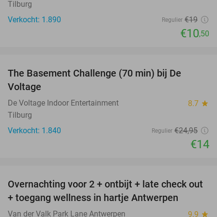
Tilburg
Verkocht: 1.890
€19
Regulier
€10
,50
favorite_border
The Basement Challenge (70 min) bij De
44%
Voltage
De Voltage Indoor Entertainment
8.7
star
Tilburg
Verkocht: 1.840
€24
,95
Regulier
€14
favorite_border
Overnachting voor 2 + ontbijt + late check out
59%
+ toegang wellness in hartje Antwerpen
Van der Valk Park Lane Antwerpen
9.9
star