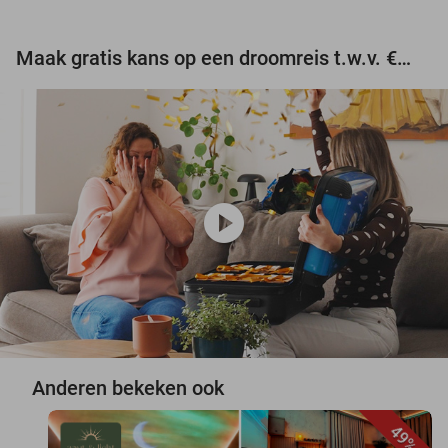
Maak gratis kans op een droomreis t.w.v. €3.000!
play_circle
Anderen bekeken ook
49%