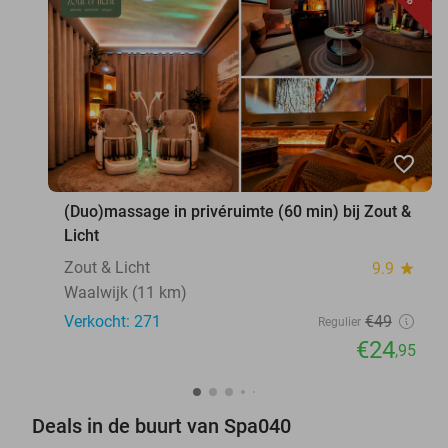
favorite_border
(Duo)massage in privéruimte (60 min) bij Zout &
Licht
Zout & Licht
9.9
star
Waalwijk (11 km)
Verkocht: 271
€49
Regulier
€24
,95
Deals in de buurt van Spa040