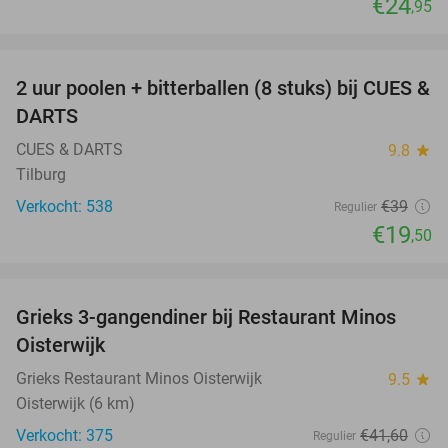
€24
,95
favorite_border
2 uur poolen + bitterballen (8 stuks) bij CUES &
50%
DARTS
CUES & DARTS
9.8
star
Tilburg
Verkocht: 538
€39
Regulier
€19
,50
favorite_border
Grieks 3-gangendiner bij Restaurant Minos
30%
Oisterwijk
Grieks Restaurant Minos Oisterwijk
9.5
star
Oisterwijk (6 km)
Verkocht: 375
€41
,60
Regulier