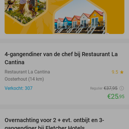
favorite_border
4-gangendiner van de chef bij Restaurant La
32%
Cantina
Restaurant La Cantina
9.5
star
Oosterhout (14 km)
Verkocht: 307
€37
,95
Regulier
€25
,95
favorite_border
Overnachting voor 2 + evt. ontbijt en 3-
gangendiner bij Fletcher Hotels