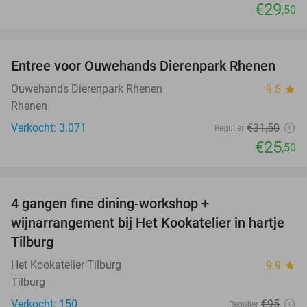
€29
,50
favorite_border
Entree voor Ouwehands Dierenpark Rhenen
19%
Ouwehands Dierenpark Rhenen
9.5
star
Rhenen
Verkocht: 3.071
€31
,50
Regulier
€25
,50
favorite_border
4 gangen fine dining-workshop +
32%
wijnarrangement bij Het Kookatelier in hartje
Tilburg
Het Kookatelier Tilburg
9.9
star
Tilburg
Verkocht: 150
€95
Regulier