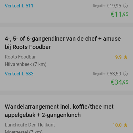
Verkocht: 511
€19
,95
Regulier
€11
,95
favorite_border
4-, 5- of 6-gangendiner van de chef + amuse
35%
bij Roots Foodbar
Roots Foodbar
9.9
star
Hilvarenbeek (7 km)
Verkocht: 583
€53
,50
Regulier
€34
,95
favorite_border
Wandelarrangement incl. koffie/thee met
48%
appelgebak + 2-gangenlunch
Lunchcafé Den Heijkant
10.0
star
Moergestel (7 km)