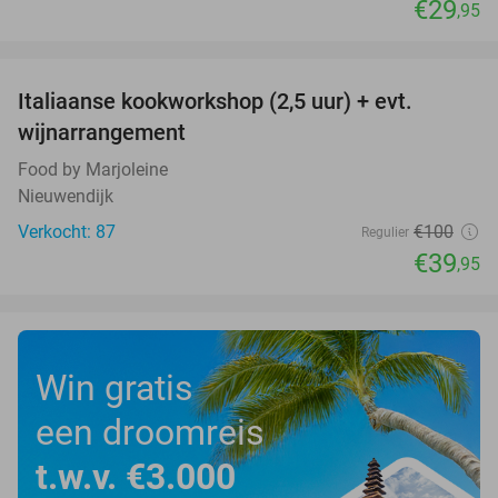
€29
,95
favorite_border
Italiaanse kookworkshop (2,5 uur) + evt.
60%
wijnarrangement
Food by Marjoleine
Nieuwendijk
Verkocht: 87
€100
Regulier
€39
,95
Win gratis
een droomreis
t.w.v. €3.000