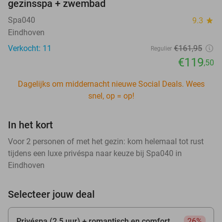
gezinsspa + zwembad
Spa040
9.3
star
Eindhoven
Verkocht: 11
€161
,95
Regulier
€119
,50
Dagelijks om middernacht nieuwe Social Deals. Wees
snel, op = op!
In het kort
Voor 2 personen of met het gezin: kom helemaal tot rust
tijdens een luxe privéspa naar keuze bij Spa040 in
Eindhoven
Selecteer jouw deal
Privéspa (2,5 uur) + romantisch en comfort
26%