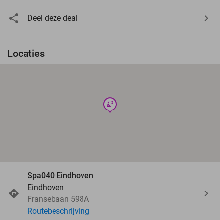
Deel deze deal
Locaties
wellness
Spa040 Eindhoven
Eindhoven
Fransebaan 598A
Routebeschrijving