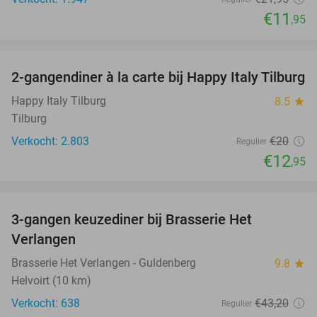
€11
,95
favorite_border
2-gangendiner à la carte bij Happy Italy Tilburg
35%
Happy Italy Tilburg
8.5
star
Tilburg
Verkocht: 2.803
€20
Regulier
€12
,95
favorite_border
3-gangen keuzediner bij Brasserie Het
31%
Verlangen
Brasserie Het Verlangen - Guldenberg
9.8
star
Helvoirt (10 km)
Verkocht: 638
€43
,20
Regulier