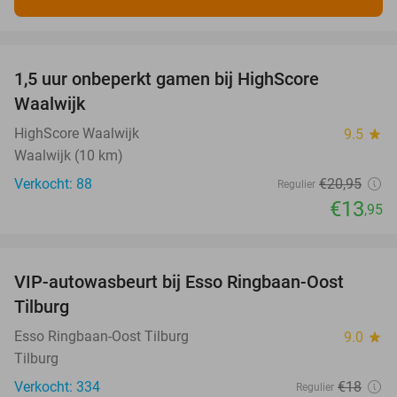
favorite_border
1,5 uur onbeperkt gamen bij HighScore
33%
Waalwijk
HighScore Waalwijk
9.5
star
Waalwijk (10 km)
Verkocht: 88
€20
,95
Regulier
€13
,95
favorite_border
VIP-autowasbeurt bij Esso Ringbaan-Oost
42%
Tilburg
Esso Ringbaan-Oost Tilburg
9.0
star
Tilburg
Verkocht: 334
€18
Regulier