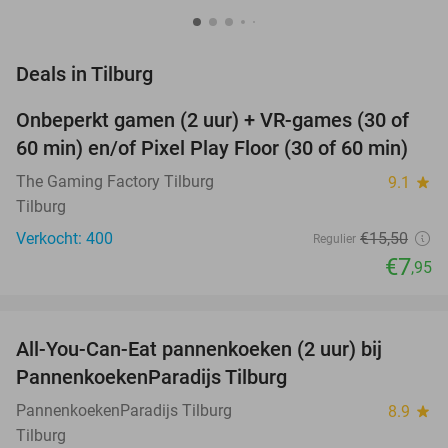
favorite_border
Deals in Tilburg
Onbeperkt gamen (2 uur) + VR-games (30 of
49%
60 min) en/of Pixel Play Floor (30 of 60 min)
The Gaming Factory Tilburg
9.1
star
Tilburg
Verkocht: 400
€15
,50
Regulier
€7
,95
favorite_border
All-You-Can-Eat pannenkoeken (2 uur) bij
40%
PannenkoekenParadijs Tilburg
PannenkoekenParadijs Tilburg
8.9
star
Tilburg