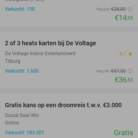
Verkocht: 150
€28
,80
Regulier
€14
,95
favorite_border
2 of 3 heats karten bij De Voltage
37%
De Voltage Indoor Entertainment
8.7
star
Tilburg
Verkocht: 1.606
€57
,50
Regulier
€36
,50
favorite_border
Gratis kans op een droomreis t.w.v. €3.000
Social Deal Win
Online
Gratis
Verkocht: 183.501