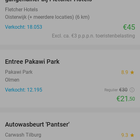
Fletcher Hotels
Oisterwijk (+ meerdere locaties) (6 km)
€45
Verkocht: 18.053
Excl. ca. €3 p.p.p.n. toeristenbelasting
favorite_border
Entree Pakawi Park
28%
Pakawi Park
8.9
star
Olmen
Verkocht: 12.195
€30
Regulier
€21
,50
favorite_border
Autowasbeurt 'Pantser'
45%
Carwash Tilburg
9.3
star