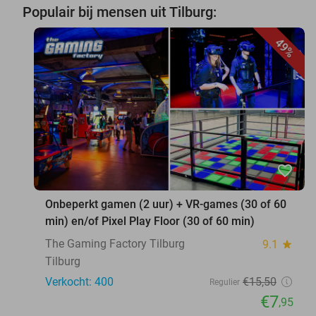
Populair bij mensen uit Tilburg:
49%
favorite_border
Onbeperkt gamen (2 uur) + VR-games (30 of 60
min) en/of Pixel Play Floor (30 of 60 min)
The Gaming Factory Tilburg
9.1
star
Tilburg
Verkocht: 400
€15
,50
Regulier
€7
,95