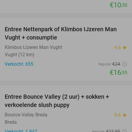
€10
,50
favorite_border
Entree Nettenpark of Klimbos IJzeren Man
29%
Vught + consumptie
Klimbos IJzeren Man Vught
9.6
star
Vught (12 km)
Verkocht: 655
€24
Regulier
€16
,95
favorite_border
Entree Bounce Valley (2 uur) + sokken +
46%
verkoelende slush puppy
Bounce Valley Breda
9.6
star
Breda
Verkocht: 1.947
€21
,95
Regulier