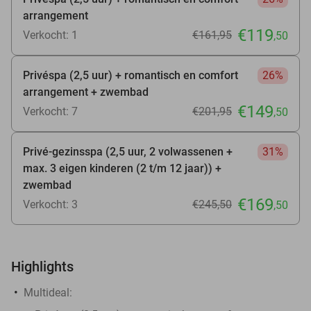
arrangement
€119
Verkocht: 1
€161
,95
,50
Privéspa (2,5 uur) + romantisch en comfort
26%
arrangement + zwembad
€149
Verkocht: 7
€201
,95
,50
Privé-gezinsspa (2,5 uur, 2 volwassenen +
31%
max. 3 eigen kinderen (2 t/m 12 jaar)) +
zwembad
€169
Verkocht: 3
€245
,50
,50
Highlights
Multideal: