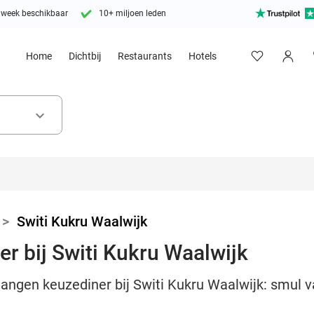
 week beschikbaar
10+ miljoen leden
Home
Dichtbij
Restaurants
Hotels
keyboard_arrow_down
>
Switi Kukru Waalwijk
r bij Switi Kukru Waalwijk
gangen keuzediner bij Switi Kukru Waalwijk: smul