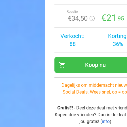
Regulier
€21
€34
,50
,95
Verkocht:
Korting
88
36%
shopping_cart
Koop nu
navi
Dagelijks om middernacht nieuw
Social Deals. Wees snel, op = op
Gratis?!
- Deel deze deal met vrien
Kopen drie vrienden? Dan is de deal
jou gratis! (
info
)