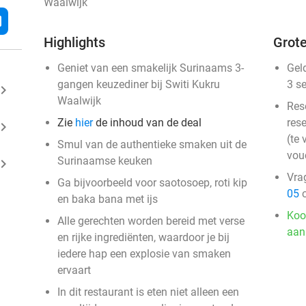
Waalwijk
l
Highlights
Grote
Geniet van een smakelijk Surinaams 3-
Gel
gangen keuzediner bij Switi Kukru
3 s
ard_arrow_right
Waalwijk
Res
Zie
hier
de inhoud van de deal
rese
ard_arrow_right
(te 
Smul van de authentieke smaken uit de
vou
Surinaamse keuken
ard_arrow_right
Vra
Ga bijvoorbeeld voor saotosoep, roti kip
05
o
en baka bana met ijs
Koo
Alle gerechten worden bereid met verse
aan
en rijke ingrediënten, waardoor je bij
iedere hap een explosie van smaken
ervaart
In dit restaurant is eten niet alleen een