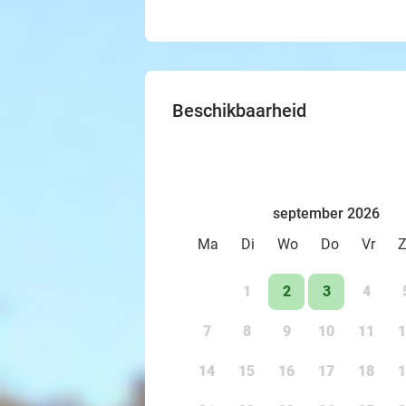
Beschikbaarheid
september 2026
Ma
Di
Wo
Do
Vr
1
2
3
4
7
8
9
10
11
1
14
15
16
17
18
1