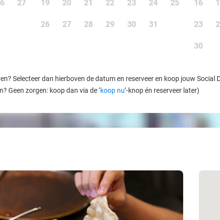
6
27
19
20
21
22
23
24
25
16
1
26
27
28
29
30
31
23
2
30
ren? Selecteer dan hierboven de datum en reserveer en koop jouw Social Dea
en? Geen zorgen: koop dan via de ‘
koop nu
’-knop én reserveer later)