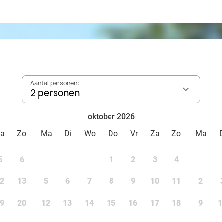
Aantal personen:
2 personen
oktober 2026
Za
Zo
Ma
Di
Wo
Do
Vr
Za
Zo
Ma
5
6
1
2
3
4
2
13
5
6
7
8
9
10
11
2
9
20
12
13
14
15
16
17
18
9
1