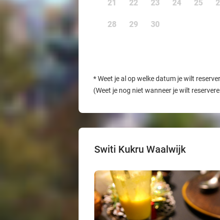
21
22
23
24
25
2
28
29
30
*
Weet je al op welke datum je wilt reserve
(Weet je nog niet wanneer je wilt reserver
Switi Kukru Waalwijk