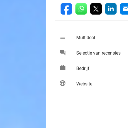
whatsapp
linkedin
fb
mai
list
keybo
Multideal
chat
keybo
Selectie van recensies
work
keybo
Bedrijf
language
keybo
Website