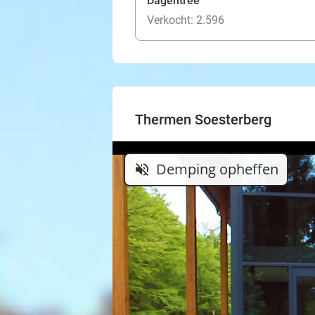
Dagentree
Verkocht: 2.596
Thermen Soesterberg
Demping opheffen
volume_off