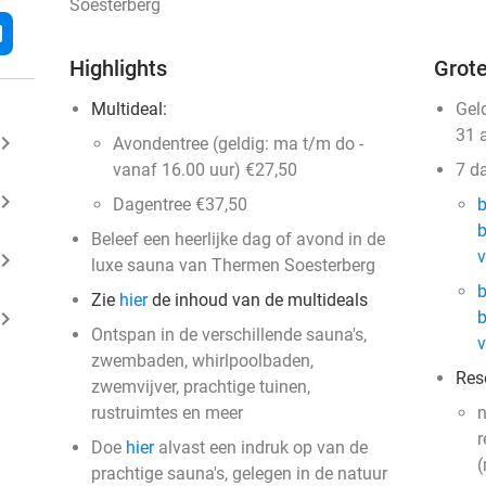
Soesterberg
l
Highlights
Grote
Multideal:
Gel
31 
ard_arrow_right
Avondentree (geldig: ma t/m do -
vanaf 16.00 uur) €27,50
7 d
ard_arrow_right
Dagentree €37,50
b
b
Beleef een heerlijke dag of avond in de
v
ard_arrow_right
luxe sauna van Thermen Soesterberg
b
Zie
hier
de inhoud van de multideals
ard_arrow_right
b
Ontspan in de verschillende sauna's,
v
zwembaden, whirlpoolbaden,
Res
zwemvijver, prachtige tuinen,
rustruimtes en meer
n
r
Doe
hier
alvast een indruk op van de
(
prachtige sauna's, gelegen in de natuur