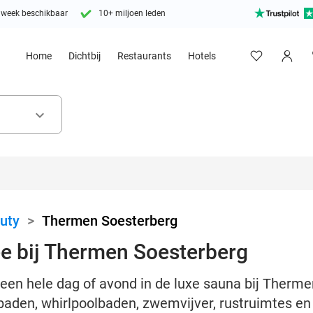
 week beschikbaar
10+ miljoen leden
Home
Dichtbij
Restaurants
Hotels
keyboard_arrow_down
uty
>
Thermen Soesterberg
e bij Thermen Soesterberg
s een hele dag of avond in de luxe sauna bij Therm
baden, whirlpoolbaden, zwemvijver, rustruimtes e