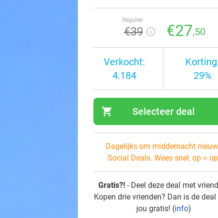
Regulier
€27
€39
,50
Verkocht:
Korting
4.184
29%
shopping_cart
Selecteer deal
navi
Dagelijks om middernacht nieuw
Social Deals. Wees snel, op = op
Gratis?!
- Deel deze deal met vrien
Kopen drie vrienden? Dan is de deal
jou gratis! (
info
)