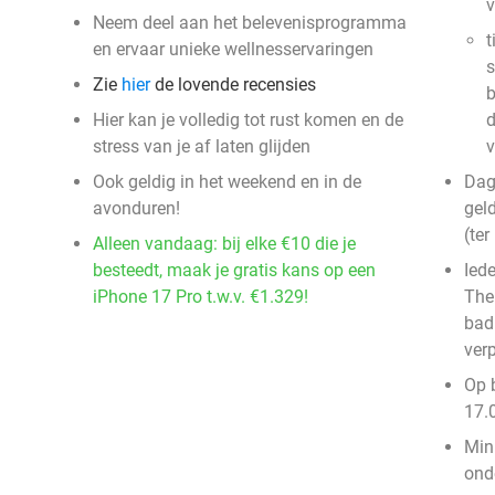
v
Neem deel aan het belevenisprogramma
t
en ervaar unieke wellnesservaringen
s
Zie
hier
de lovende recensies
b
Hier kan je volledig tot rust komen en de
d
stress van je af laten glijden
v
Ook geldig in het weekend en in de
Dag
avonduren!
gel
(ter
Alleen vandaag: bij elke €10 die je
besteedt, maak je gratis kans op een
Ied
iPhone 17 Pro t.w.v. €1.329!
The
bad
verp
Op 
17.0
Mini
ond