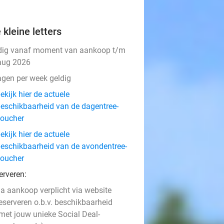
 kleine letters
dig vanaf moment van aankoop t/m
aug 2026
agen per week geldig
ekijk hier de actuele
eschikbaarheid van de dagentree-
oucher
ekijk hier de actuele
eschikbaarheid van de avondentree-
oucher
erveren:
a aankoop verplicht via website
eserveren o.b.v. beschikbaarheid
met jouw unieke Social Deal-