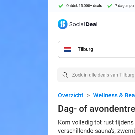
Ontdek 15.000+ deals
7 dagen per
Tilburg
Overzicht
>
Wellness & Bea
Dag- of avondentre
Kom volledig tot rust tijden
verschillende sauna's, zwem