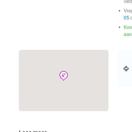
ver
Vra
05
o
Koo
aan
wellness