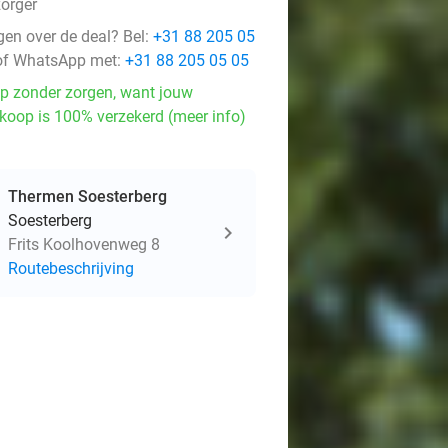
zorger
gen over de deal? Bel:
+31 88 205 05
f WhatsApp met:
+31 88 205 05 05
p zonder zorgen, want jouw
koop is 100% verzekerd (meer info)
Thermen Soesterberg
Soesterberg
Frits Koolhovenweg 8
Routebeschrijving