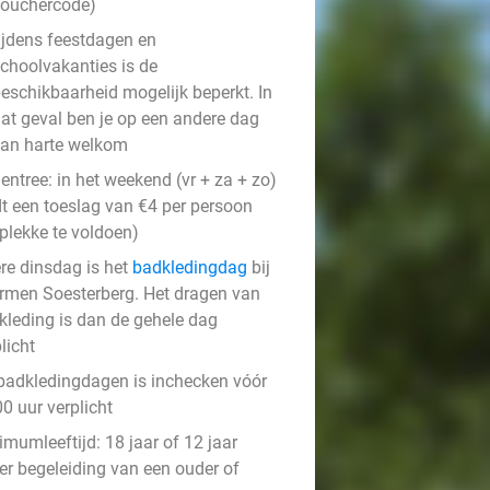
ouchercode)
ijdens feestdagen en
choolvakanties is de
eschikbaarheid mogelijk beperkt. In
at geval ben je op een andere dag
an harte welkom
entree: in het weekend (vr + za + zo)
dt een toeslag van €4 per persoon
 plekke te voldoen)
ere dinsdag is het
badkledingdag
bij
rmen Soesterberg. Het dragen van
kleding is dan de gehele dag
licht
badkledingdagen is inchecken vóór
0 uur verplicht
mumleeftijd: 18 jaar of 12 jaar
er begeleiding van een ouder of