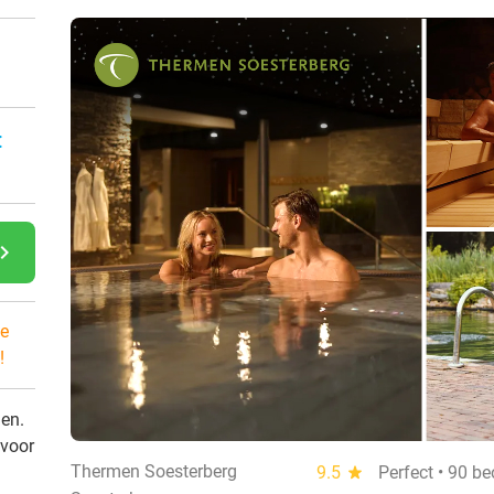
:
gate_next
e
!
den.
 voor
Thermen Soesterberg
9.5
star
Perfect • 90 b