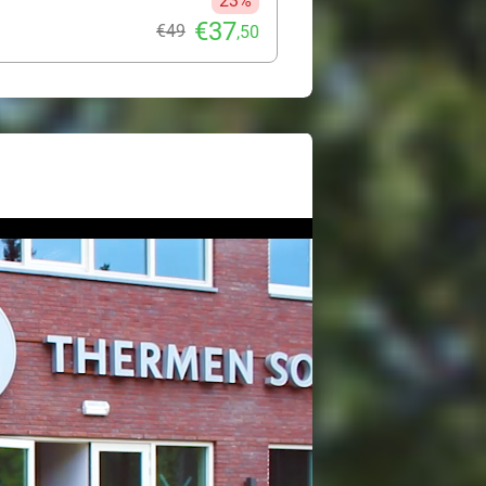
23%
€37
€49
,50